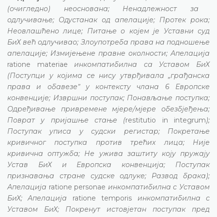
(очигледно) неоснована; Ненадлежност за
одлучивање; Одустанак од апелације; Протек рока;
Неовлашћено лице; Питање о којем је Уставни суд
БиХ већ одлучивао; Злоупотреба права на подношење
апелације; Измијењене правне околности; Апелација
ratione materiae
инкомпатибилна са Уставом БиХ
(Поступци у којима се нису утврђивала „грађанска
права и обавезеˮ у контексту члана 6 Европске
конвенције; Извршни поступак; Понављање поступка;
Одређивање привремене мјере/мјере обезбјеђења;
Поврат у пријашње стање (
restitutio in integrum
);
Поступак уписа у судски регистар; Покретање
кривичног поступка против трећих лица; Није
кривична оптужба; Не ужива заштиту коју пружају
Устав БиХ и Европска конвенција; Поступак
признавања стране судске одлуке; Развод брака);
Апелација
ratione personae
инкомпатибилна с Уставом
БиХ; Апелација
ratione temporis
инкомпатибилна с
Уставом БиХ; Покренут истовјетан поступак пред