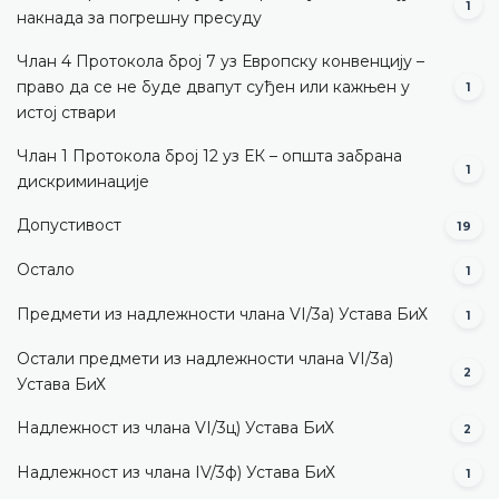
1
накнада за погрешну пресуду
Члан 4 Протокола број 7 уз Европску конвенцију –
право да се не буде двапут суђен или кажњен у
1
истој ствари
Члан 1 Протокола број 12 уз ЕК – општа забрана
1
дискриминације
Допустивост
19
Остало
1
Предмети из надлежности члана VI/3а) Устава БиХ
1
Остали предмети из надлежности члана VI/3а)
2
Устава БиХ
Надлежност из члана VI/3ц) Устава БиХ
2
Надлежност из члана IV/3ф) Устава БиХ
1