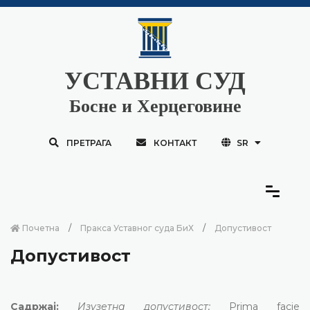
УСТАВНИ СУД
Босне и Херцеговине
ПРЕТРАГА
КОНТАКТ
SR
Почетна
Пракса Уставног суда БиХ
Допустивост
Допустивост
Садржај:
Изузетна допустивост;
Prima facie