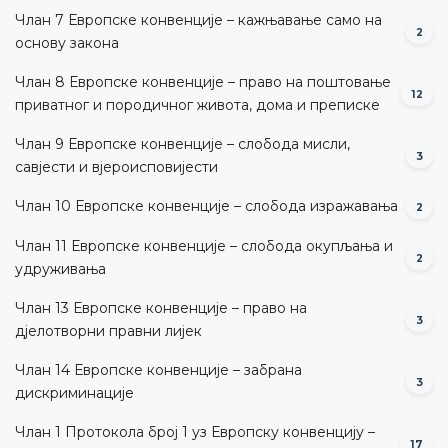
Члан 7 Европске конвенције – кажњавање само на
2
основу закона
Члан 8 Европске конвенције – право на поштовање
12
приватног и породичног живота, дома и преписке
Члан 9 Европске конвенције – слобода мисли,
3
савјести и вјероисповијести
Члан 10 Европске конвенције – слобода изражавања
2
Члан 11 Европске конвенције – слобода окупљања и
2
удруживања
Члан 13 Европске конвенције – право на
3
дјелотворни правни лијек
Члан 14 Европске конвенције – забрана
3
дискриминације
Члан 1 Протокола број 1 уз Европску конвенцију –
17