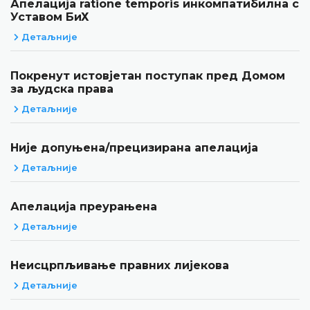
Апелација ratione temporis инкомпатибилна с
Уставом БиХ
Детаљније
Покренут истовјетан поступак пред Домом
за људска права
Детаљније
Није допуњена/прецизирана апелација
Детаљније
Апелација преурањена
Детаљније
Неисцрпљивање правних лијекова
Детаљније