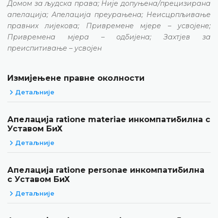
Домом за људска права; Није допуњена/прецизирана
апелација; Апелација преурањена; Неисцрпљивање
правних лијекова; Привремене мјере – усвојене;
Привремена мјера – одбијена; Захтјев за
преиспитивање – усвојен
Измијењене правне околности
Детаљније
Апелација ratione materiae инкомпатибилна с
Уставом БиХ
Детаљније
Апелација ratione personae инкомпатибилна
с Уставом БиХ
Детаљније