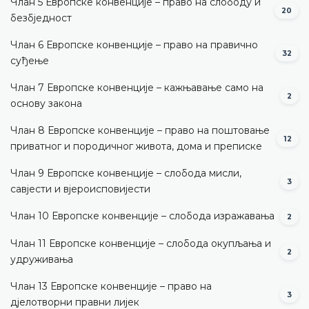
Члан 5 Европске конвенције – право на слободу и
20
безбједност
Члан 6 Европске конвенције – право на правично
32
суђење
Члан 7 Европске конвенције – кажњавање само на
2
основу закона
Члан 8 Европске конвенције – право на поштовање
12
приватног и породичног живота, дома и преписке
Члан 9 Европске конвенције – слобода мисли,
3
савјести и вјероисповијести
Члан 10 Европске конвенције – слобода изражавања
2
Члан 11 Европске конвенције – слобода окупљања и
2
удруживања
Члан 13 Европске конвенције – право на
3
дјелотворни правни лијек