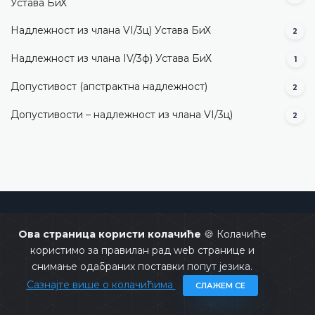
Устава БиХ
Надлежност из члана VI/3ц) Устава БиХ
2
Надлежност из члана IV/3ф) Устава БиХ
1
Допустивост (aпстрактна надлежност)
2
Допустивости – надлежност из члана VI/3ц)
2
Уставни суд Босне и Херцеговине
Ова страница користи колачиће
🍪 Колачиће
користимо за правилан рад web странице и
снимање одабраних поставки попут језика.
Сазнајте више о колачићима
СЛАЖЕМ СЕ
Copyrights @ 2026
Уставни суд БиХ
Сва права задржана.