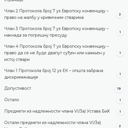
Члан 2 Протокола број 7 уз Европску конвенцију –
2
право на жалбу у кривичним стварима
Члан 3 Протокола број 7 уз Европску конвенцију –
1
накнада за погрешну пресуду
Члан 4 Протокола број 7 уз Европску конвенцију –
право да се не буде двапут суђен или кажњен у
1
истој ствари
Члан 1 Протокола број 12 уз ЕК – општа забрана
1
дискриминације
Допустивост
19
Остало
1
Предмети из надлежности члана VI/3а) Устава БиХ
1
Остали предмети из надлежности члана VI/3а)
2