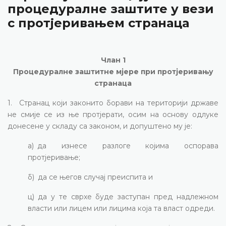
процедуралне заштите у вези
с протјеривањем странаца
Члан 1
Процедуралне заштитне мјере при протјеривању
странаца
1. Странац који законито борави на територији државе
не смије се из ње протјерати, осим на основу одлуке
донесене у складу са законом, и допуштено му је:
а) да изнесе разлоге којима оспорава
протјеривање;
б) да се његов случај преиспита и
ц) да у те сврхе буде заступан пред надлежном
власти или лицем или лицима која та власт одреди.