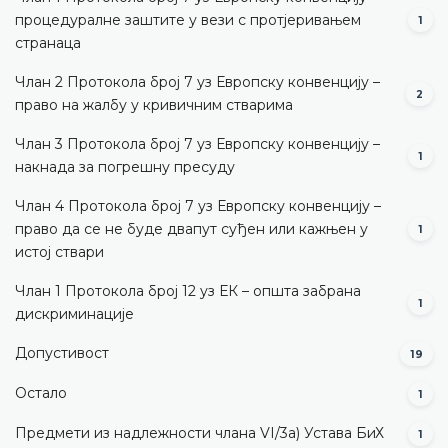
процедуралне заштите у вези с протјеривањем
1
странаца
Члан 2 Протокола број 7 уз Европску конвенцију –
2
право на жалбу у кривичним стварима
Члан 3 Протокола број 7 уз Европску конвенцију –
1
накнада за погрешну пресуду
Члан 4 Протокола број 7 уз Европску конвенцију –
право да се не буде двапут суђен или кажњен у
1
истој ствари
Члан 1 Протокола број 12 уз ЕК – општа забрана
1
дискриминације
Допустивост
19
Остало
1
Предмети из надлежности члана VI/3а) Устава БиХ
1