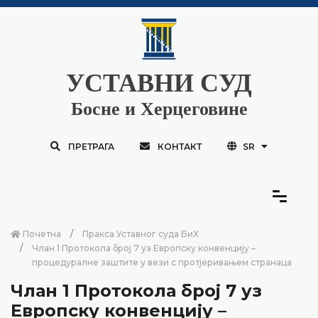
УСТАВНИ СУД
Босне и Херцеговине
ПРЕТРАГА
КОНТАКТ
SR
Почетна
Пракса Уставног суда БиХ
Члан 1 Протокола број 7 уз Европску конвенцију –
процедуралне заштите у вези с протјеривањем странаца
Члан 1 Протокола број 7 уз
Европску конвенцију –