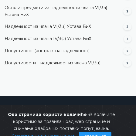
Остали предмети из надлежности члана VI/3а)
2
Устава БиХ
Надлежност из члана VI/3ц) Устава БиХ
2
Надлежност из члана IV/3ф) Устава БиХ
1
Допустивост (aпстрактна надлежност)
2
Допустивости – надлежност из члана VI/3ц)
2
Уставни суд Босне и Херцеговине
Ова страница користи колачиће
🍪 Колачиће
користимо за правилан рад web странице и
снимање одабраних поставки попут језика.