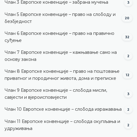
Члан 3 Европске конвенције – забрана мучења
3
Члан 5 Европске конвенције – право на слободу и
20
безбједност
Члан 6 Европске конвенције – право на правично
32
суђење
Члан 7 Европске конвенције – кажњавање само на
2
основу закона
Члан 8 Европске конвенције – право на поштовање
12
приватног и породичног живота, дома и преписке
Члан 9 Европске конвенције – слобода мисли,
3
савјести и вјероисповијести
Члан 10 Европске конвенције – слобода изражавања
2
Члан 11 Европске конвенције – слобода окупљања и
2
удруживања