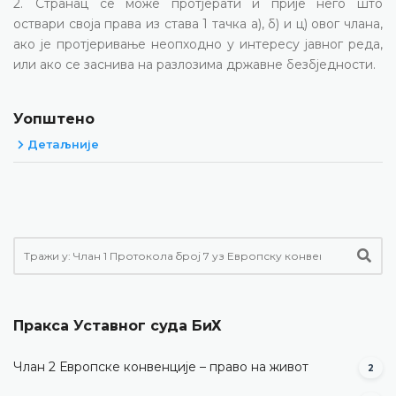
2. Странац се може протјерати и прије него што
оствари своја права из става 1 тачка а), б) и ц) овог члана,
ако је протјеривање неопходно у интересу јавног реда,
или ако се заснива на разлозима државне безбједности.
Уопштено
Детаљније
Пракса Уставног суда БиХ
Члан 2 Европске конвенције – право на живот
2