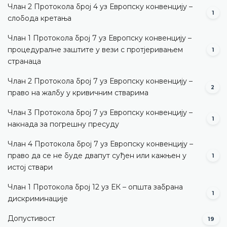
Члан 2 Протокола број 4 уз Европску конвенцију –
1
слобода кретања
Члан 1 Протокола број 7 уз Европску конвенцију –
процедуралне заштите у вези с протјеривањем
1
странаца
Члан 2 Протокола број 7 уз Европску конвенцију –
2
право на жалбу у кривичним стварима
Члан 3 Протокола број 7 уз Европску конвенцију –
1
накнада за погрешну пресуду
Члан 4 Протокола број 7 уз Европску конвенцију –
право да се не буде двапут суђен или кажњен у
1
истој ствари
Члан 1 Протокола број 12 уз ЕК – општа забрана
1
дискриминације
Допустивост
19