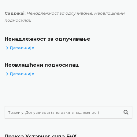
Садржај:
Ненадлежност за одлучивање; Неовлашћени
подносилац
Ненадлежност за одлучивање
Детаљније
Неовлашћени подносилац
Детаљније
Пракса Уставног суда БиХ