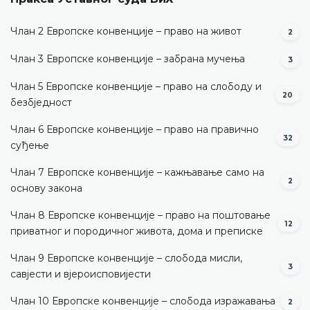
Члан 2 Европске конвенције – право на живот
2
Члан 3 Европске конвенције – забрана мучења
3
Члан 5 Европске конвенције – право на слободу и
20
безбједност
Члан 6 Европске конвенције – право на правично
32
суђење
Члан 7 Европске конвенције – кажњавање само на
2
основу закона
Члан 8 Европске конвенције – право на поштовање
12
приватног и породичног живота, дома и преписке
Члан 9 Европске конвенције – слобода мисли,
3
савјести и вјероисповијести
Члан 10 Европске конвенције – слобода изражавања
2