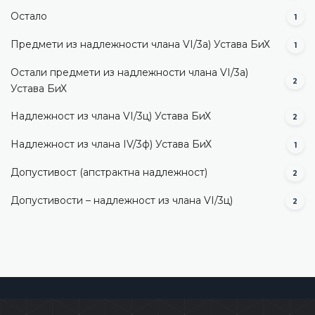
Остало
1
Предмети из надлежности члана VI/3а) Устава БиХ
1
Остали предмети из надлежности члана VI/3а)
2
Устава БиХ
Надлежност из члана VI/3ц) Устава БиХ
2
Надлежност из члана IV/3ф) Устава БиХ
1
Допустивост (aпстрактна надлежност)
2
Допустивости – надлежност из члана VI/3ц)
2
Уставни суд Босне и Херцеговине