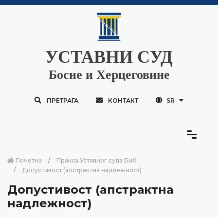
УСТАВНИ СУД
Босне и Херцеговине
ПРЕТРАГА
КОНТАКТ
SR
Почетна
Пракса Уставног суда БиХ
Допустивост (aпстрактна надлежност)
Допустивост (aпстрактна
надлежност)