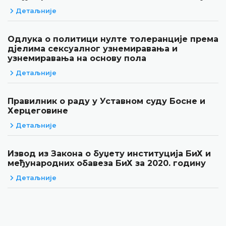
Детаљније
Одлука о политици нулте толеранције према
дјелима сексуалног узнемиравања и
узнемиравања на основу пола
Детаљније
Правилник о раду у Уставном суду Босне и
Херцеговине
Детаљније
Извод из Закона о буџету институција БиХ и
међународних обавеза БиХ за 2020. годину
Детаљније