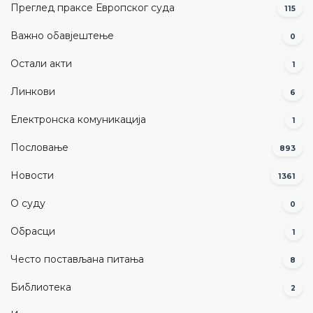
Преглед праксе Европског суда
115
Важно обавјештење
0
Остали акти
1
Линкови
6
Електронска комуникација
1
Пословање
893
Новости
1361
О суду
0
Обрасци
1
Често постављана питања
8
Библиотека
2