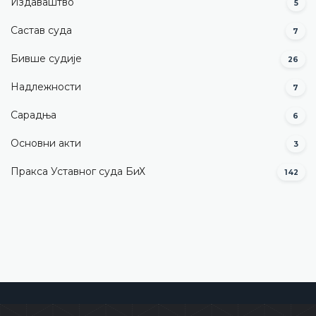
Издаваштво
5
Састав суда
7
Бивше судије
26
Надлежности
7
Сарадња
6
Основни акти
3
Пракса Уставног суда БиХ
142
Уставни суд Босне и Херцеговине