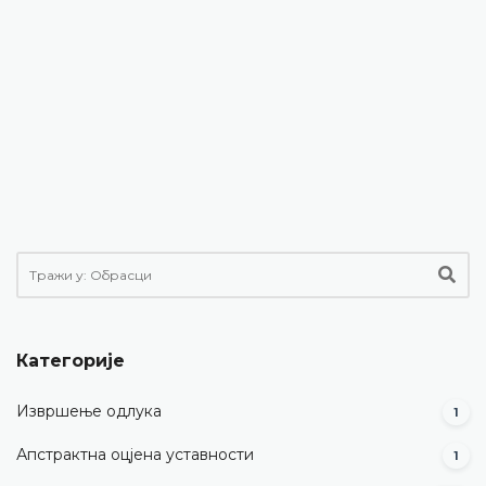
Категорије
Извршење одлука
1
Апстрактна оцјена уставности
1