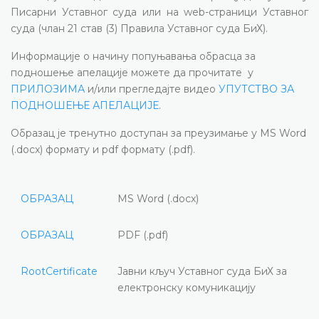
Писарни Уставног суда или на web-страници Уставног
суда (члан 21 став (3) Правила Уставног суда БиХ).
Информације о начину попуњавања обрасца за
подношење апелације можете да прочитате у
ПРИЛОЗИМА
и/
или прегледајте видео
УПУТСТВО ЗА
ПОДНОШЕЊЕ АПЕЛАЦИЈЕ
.
Образац је тренутно доступан за преузимање у MS Word
(.docx) формату и pdf формату (.pdf).
ОБРАЗАЦ
MS Word (.docx)
ОБРАЗАЦ
PDF (.pdf)
RootCertificate
Јавни кључ Уставног суда БиХ за
електронску комуникацију