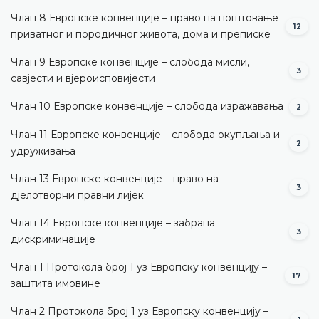
Члан 8 Европске конвенције – право на поштовање
12
приватног и породичног живота, дома и преписке
Члан 9 Европске конвенције – слобода мисли,
3
савјести и вјероисповијести
Члан 10 Европске конвенције – слобода изражавања
2
Члан 11 Европске конвенције – слобода окупљања и
2
удруживања
Члан 13 Европске конвенције – право на
3
дјелотворни правни лијек
Члан 14 Европске конвенције – забрана
3
дискриминације
Члан 1 Протокола број 1 уз Европску конвенцију –
17
заштита имовине
Члан 2 Протокола број 1 уз Европску конвенцију –