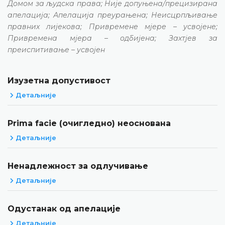
Домом за људска права; Није допуњена/прецизирана
апелација; Апелација преурањена; Неисцрпљивање
правних лијекова; Привремене мјере – усвојене;
Привремена мјера – одбијена; Захтјев за
преиспитивање – усвојен
Изузетна допустивост
Детаљније
Prima facie (очигледно) неоснована
Детаљније
Ненадлежност за одлучивање
Детаљније
Одустанак од апелације
Детаљније