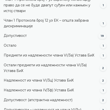
право да се не буде двапут суђен или кажњен у
1
истој ствари
Члан 1 Протокола број 12 уз ЕК – општа забрана
1
дискриминације
Допустивост
19
Остало
1
Предмети из надлежности члана VI/3а) Устава БиХ
1
Остали предмети из надлежности члана VI/3а)
2
Устава БиХ
Надлежност из члана VI/3ц) Устава БиХ
2
Надлежност из члана IV/3ф) Устава БиХ
1
Допустивост (aпстрактна надлежност)
2
Допустивости – надлежност из члана VI/3ц)