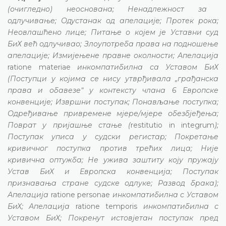
(очигледно) неоснована; Ненадлежност за
одлучивање; Одустанак од апелације; Протек рока;
Неовлашћено лице; Питање о којем је Уставни суд
БиХ већ одлучивао; Злоупотреба права на подношење
апелације; Измијењене правне околности; Апелација
ratione materiae
инкомпатибилна са Уставом БиХ
(Поступци у којима се нису утврђивала „грађанска
права и обавезеˮ у контексту члана 6 Европске
конвенције; Извршни поступак; Понављање поступка;
Одређивање привремене мјере/мјере обезбјеђења;
Поврат у пријашње стање (
restitutio in integrum
);
Поступак уписа у судски регистар; Покретање
кривичног поступка против трећих лица; Није
кривична оптужба; Не ужива заштиту коју пружају
Устав БиХ и Европска конвенција; Поступак
признавања стране судске одлуке; Развод брака);
Апелација
ratione personae
инкомпатибилна с Уставом
БиХ; Апелација
ratione temporis
инкомпатибилна с
Уставом БиХ; Покренут истовјетан поступак пред