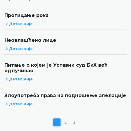
Протицање рока
Детаљније
Неовлашћено лице
Детаљније
Питање о којем је Уставни суд БиХ већ
одлучивао
Детаљније
Злоупотреба права на подношење апелације
Детаљније
‹
1
2
3
›