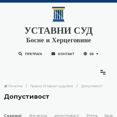
УСТАВНИ СУД
Босне и Херцеговине
ПРЕТРАГА
КОНТАКТ
SR
Почетна
Пракса Уставног суда БиХ
Допустивост
Допустивост
Садржај:
Изузетна допустивост;
Prima facie