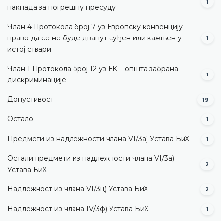
1
накнада за погрешну пресуду
Члан 4 Протокола број 7 уз Европску конвенцију –
право да се не буде двапут суђен или кажњен у
1
истој ствари
Члан 1 Протокола број 12 уз ЕК – општа забрана
1
дискриминације
Допустивост
19
Остало
1
Предмети из надлежности члана VI/3а) Устава БиХ
1
Остали предмети из надлежности члана VI/3а)
2
Устава БиХ
Надлежност из члана VI/3ц) Устава БиХ
2
Надлежност из члана IV/3ф) Устава БиХ
1