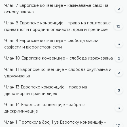
Члан 7 Европске конвенције – кажњавање само на
2
основу закона
Члан 8 Европске конвенције – право на поштовање
12
приватног и породичног живота, дома и преписке
Члан 9 Европске конвенције – слобода мисли,
3
савјести и вјероисповијести
Члан 10 Европске конвенције – слобода изражавања
2
Члан 11 Европске конвенције – слобода окупљања и
2
удруживања
Члан 13 Европске конвенције – право на
3
дјелотворни правни лијек
Члан 14 Европске конвенције – забрана
3
дискриминације
Члан 1 Протокола број 1 уз Европску конвенцију –
17