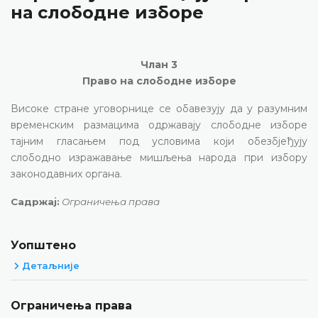
на слободне изборе
Члан 3
Право на слободне изборе
Високе стране уговорнице се обавезују да у разумним
временским размацима одржавају слободне изборе
тајним гласањем под условима који обезбјеђују
слободно изражавање мишљења народа при избору
законодавних органа.
Садржај:
Ограничења права
Уопштено
Детаљније
Ограничења права