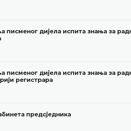
а писменог дијела испита знања за рад
а
а писменог дијела испита знања за рад
рији регистрара
Кабинета предсједника