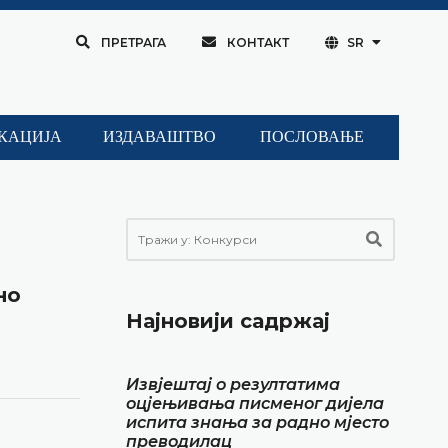
ПРЕТРАГА
КОНТАКТ
SR
КАЦИЈА
ИЗДАВАШТВО
ПОСЛОВАЊЕ
но
Најновији садржај
Извјештај о резултатима
оцјењивања писменог дијела
испита знања за радно мјесто
преводилац