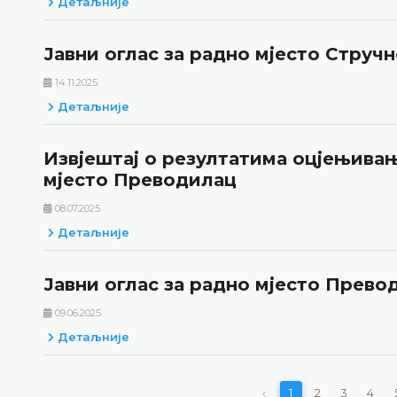
Детаљније
Јавни оглас за радно мјесто Струч
14.11.2025.
Детаљније
Извјештај о резултатима оцјењивањ
мјесто Преводилац
08.07.2025.
Детаљније
Јавни оглас за радно мјесто Прево
09.06.2025.
Детаљније
‹
1
2
3
4