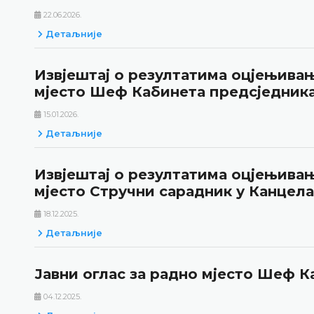
22.06.2026.
Детаљније
Извјештај о резултатима оцјењивањ
мјесто Шеф Кабинета предсједник
15.01.2026.
Детаљније
Извјештај о резултатима оцјењивањ
мјесто Стручни сарадник у Канцела
18.12.2025.
Детаљније
Јавни оглас за радно мјесто Шеф 
04.12.2025.