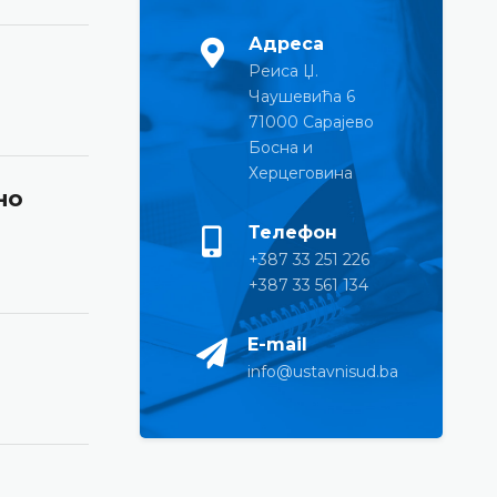
Адреса
Реиса Џ.
Чаушевића 6
71000 Сарајево
Босна и
Херцеговина
но
Телефон
+387 33 251 226
+387 33 561 134
E-mail
info@ustavnisud.ba