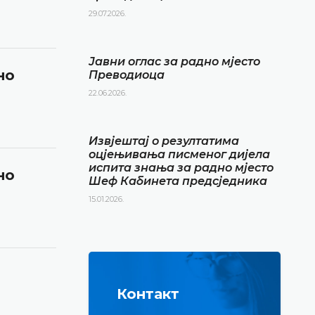
29.07.2026.
Јавни оглас за радно мјесто
но
Преводиоца
22.06.2026.
Извјештај о резултатима
оцјењивања писменог дијела
испита знања за радно мјесто
но
Шеф Кабинета предсједника
15.01.2026.
Контакт