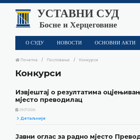
УСТАВНИ СУД
Босне и Херцеговине
О СУДУ
НОВОСТИ
ОСНОВНИ АКТИ
Почетна
Пословање
Конкурси
Конкурси
Извјештај о резултатима оцјењивањ
мјесто преводилац
29.07.2026.
Детаљније
Јавни оглас за радно мјесто Прево