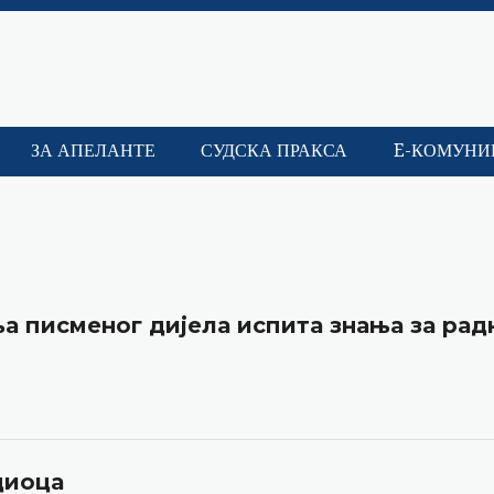
ЗА АПЕЛАНТЕ
СУДСКА ПРАКСА
E-КОМУНИ
а писменог дијела испита знања за рад
диоца