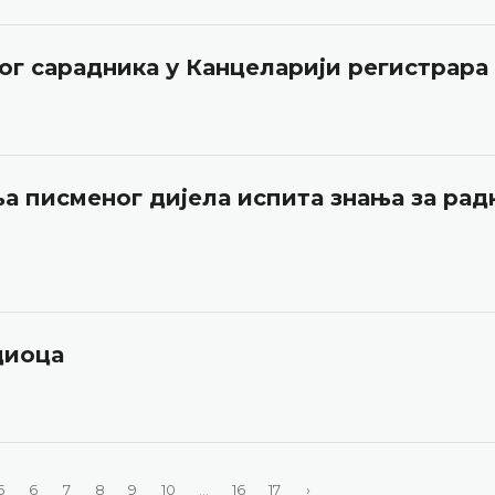
ног сарадника у Канцеларији регистрара
а писменог дијела испита знања за рад
диоца
5
6
7
8
9
10
...
16
17
›