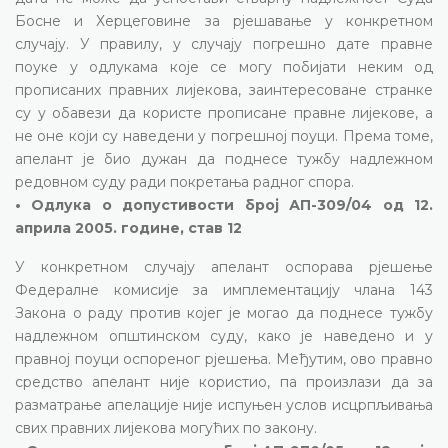
Босне и Херцеговине за рјешавање у конкретном
случају. У правилу, у случају погрешно дате правне
поуке у одлукама које се могу побијати неким од
прописаних правних лијекова, заинтересоване странке
су у обавези да користе прописане правне лијекове, а
не оне који су наведени у погрешној поуци. Према томе,
апелант је био дужан да поднесе тужбу надлежном
редовном суду ради покретања радног спора.
• Одлука о допустивости број АП-309/04 од 12.
априла 2005. године, став 12
У конкретном случају апелант оспорава рјешење
Федералне комисије за имплементацију члана 143
Закона о раду против којег је могао да поднесе тужбу
надлежном општинском суду, како је наведено и у
правној поуци оспореног рјешења. Међутим, ово правно
средство апелант није користио, па произлази да за
разматрање апелације није испуњен услов исцрпљивања
свих правних лијекова могућих по закону.