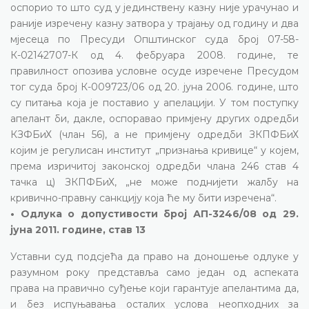
оспорио то што суд у јединствену казну није урачунао и
раније изречену казну затвора у трајању од годину и два
мјесеца по Пресуди Општинског суда број 07-58-
К-02142707-К од 4. фебруара 2008. године, те
правилност опозива условне осуде изречене Пресудом
тог суда број К-009723/06 од 20. јуна 2006. године, што
су питања која је поставио у апелацији. У том поступку
апелант би, дакле, оспоравао примјену других одредби
КЗФБиХ (члан 56), а не примјену одредби ЗКПФБиХ
којим је регулисан институт „признања кривице“ у којем,
према изричитој законској одредби члана 246 став 4
тачка ц) ЗКПФБиХ, „не може поднијети жалбу на
кривично-правну санкцију која ће му бити изречена“.
• Одлука о допустивости број АП-3246/08 од 29.
јуна 2011. године, став 13
Уставни суд подсјећа да право на доношење одлуке у
разумном року представља само један од аспеката
права на правично суђење који гарантује апелантима да,
и без испуњавања осталих услова неопходних за