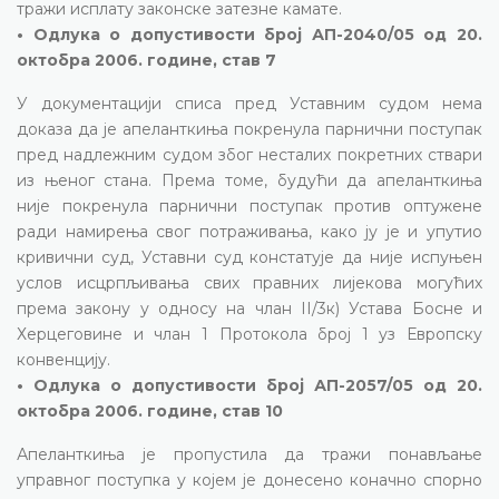
тражи исплату законске затезне камате.
• Одлука о допустивости број АП-2040/05 од 20.
октобра 2006. године, став 7
У документацији списа пред Уставним судом нема
доказа да је апеланткиња покренула парнични поступак
пред надлежним судом због несталих покретних ствари
из њеног стана. Према томе, будући да апеланткиња
није покренула парнични поступак против оптужене
ради намирења свог потраживања, како ју је и упутио
кривични суд, Уставни суд констатује да није испуњен
услов исцрпљивања свих правних лијекова могућих
према закону у односу на члан II/3к) Устава Босне и
Херцеговине и члан 1 Протокола број 1 уз Европску
конвенцију.
• Одлука о допустивости број АП-2057/05 од 20.
октобра 2006. године, став 10
Апеланткиња је пропустила да тражи понављање
управног поступка у којем је донесено коначно спорно