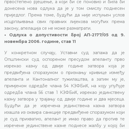
првостепено рјешење, а који би се поновио и била би
донесена нова одлука да је у том смислу поднесен
приједлог. Према томе, будући да није испуњен услов
исцрпљивања свих правних лијекова могућих према
закону, апелација се не може разматрати.
• Одлука о допустивости број АП-2177/05 од 9.
новембра 2006. године, став 11
У конкретном случају, Уставни суд запажа да је
Општински суд оспореном пресудом апеланту прво
изрекао казну од двије године затвора која је
предвиђена споразумом о признању кривице између
апеланта и Кантоналног тужилаштва, а затим му је,
примјеном одредбе члана 54 КЗФБиХ, на коју упућује
одредба члана 56 став 1 КЗФБиХ, изрекао јединствену
казну затвора у трајању од двије године и два мјесеца.
Будући да је изречена јединствена казна затвора
изашла из оквира санкције предвиђене споразумом који
је суд прихватио, апелант је имао право да против те
изречене јединствене казне поднесе жалбу у којој би