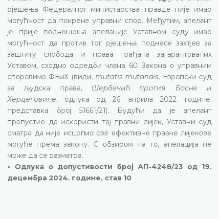
рјешења Федералног министарства правде није имао
могућност да покрене управни спор. Међутим, апелант
је прије подношења апелације Уставном суду имао
могућност да против тог рјешења поднесе захтјев за
заштиту слобода и права грађана загарантованих
Уставом, сходно одредби члана 60 Закона о управним
споровима ФБиХ (види,
mutatis mutandis
, Европски суд
за људска права,
Шербечић против Босне и
Херцеговине
, одлука од 26. априла 2022. године,
представка број 51661/21). Будући да је апелант
пропустио да искористи тај правни лијек, Уставни суд
сматра да није исцрпио све ефективне правне лијекове
могуће према закону. С обзиром на то, апелација не
може да се разматра.
• Одлука о допустивости број АП-4248/23 од 19.
децембра 2024. године, став 10