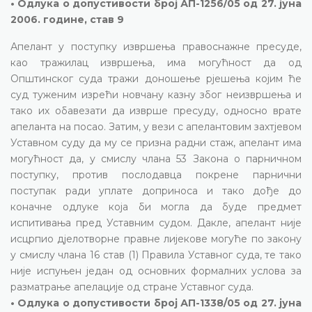
• Одлука о допустивости број АП-1256/05 од 27. јуна
2006. године, став 9
Апелант у поступку извршења правоснажне пресуде,
као тражилац извршења, има могућност да од
Општинског суда тражи доношење рјешења којим ће
суд туженим изрећи новчану казну због неизвршења и
тако их обавезати да изврше пресуду, односно врате
апеланта на посао. Затим, у вези с апелантовим захтјевом
Уставном суду да му се призна радни стаж, апелант има
могућност да, у смислу члана 53 Закона о парничном
поступку, против послодавца покрене парнични
поступак ради уплате доприноса и тако дође до
коначне одлуке која би могла да буде предмет
испитивања пред Уставним судом. Дакле, апелант није
исцрпио дјелотворне правне лијекове могуће по закону
у смислу члана 16 став (1) Правила Уставног суда, те тако
није испуњен један од основних формалних услова за
разматрање апелације од стране Уставног суда.
• Одлука о допустивости број АП-1338/05 од 27. јуна