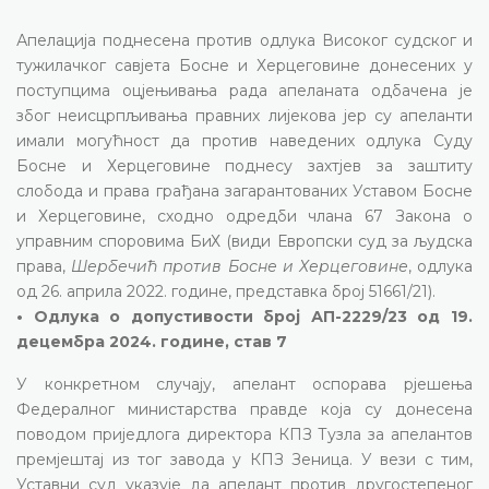
Апелација поднесена против одлука Високог судског и
тужилачког савјета Босне и Херцеговине донесених у
поступцима оцјењивања рада апеланата одбачена је
због неисцрпљивања правних лијекова јер су апеланти
имали могућност да против наведених одлука Суду
Босне и Херцеговине поднесу захтјев за заштиту
слобода и права грађана загарантованих Уставом Босне
и Херцеговине, сходно одредби члана 67 Закона о
управним споровима БиХ (види Европски суд за људска
права,
Шербечић против Босне и Херцеговине
, одлука
од 26. априла 2022. године, представка број 51661/21).
• Одлука о допустивости број АП-2229/23 од 19.
децембра 2024. године, став 7
У конкретном случају, апелант оспорава рјешења
Федералног министарства правде која су донесена
поводом приједлога директора КПЗ Тузла за апелантов
премјештај из тог завода у КПЗ Зеница. У вези с тим,
Уставни суд указује да апелант против другостепеног