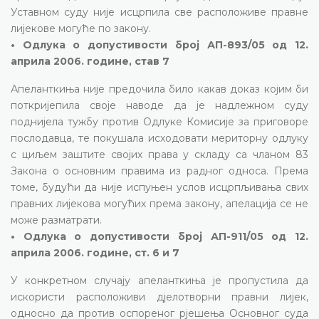
Уставном суду није исцрпила све расположиве правне
лијекове могуће по закону.
• Одлука о допустивости број АП-893/05 од 12.
априла 2006. године, став 7
Апеланткиња није предочила било какав доказ којим би
поткријепила своје наводе да је надлежном суду
поднијела тужбу против Одлуке Комисије за приговоре
послодавца, те покушала исходовати мериторну одлуку
с циљем заштите својих права у складу са чланом 83
Закона о основним правима из радног односа. Према
томе, будући да није испуњен услов исцрпљивања свих
правних лијекова могућих према закону, апелација се не
може разматрати.
• Одлука о допустивости број АП-911/05 од 12.
априла 2006. године, ст. 6 и 7
У конкретном случају апеланткиња је пропустила да
искористи расположиви дјелотворни правни лијек,
односно да против оспореног рјешења Основног суда