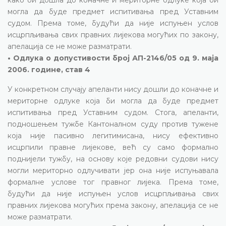
могла да буде предмет испитивања пред Уставним
судом. Према томе, будући да није испуњен услов
исцрпљивања свих правних лијекова могућих по закону,
апелација се не може разматрати.
• Одлука о допустивости број АП-2146/05 од 9. маја
2006. године, став 4
У конкретном случају апеланти нису дошли до коначне и
мериторне одлуке која би могла да буде предмет
испитивања пред Уставним судом. Стога, апеланти,
подношењем тужбе Кантоналном суду против тужене
која није пасивно легитимисана, нису ефективно
исцрпили правне лијекове, већ су само формално
поднијели тужбу, на основу које редовни судови нису
могли мериторно одлучивати јер она није испуњавала
формалне услове тог правног лијека. Према томе,
будући да није испуњен услов исцрпљивања свих
правних лијекова могућих према закону, апелација се не
може разматрати.