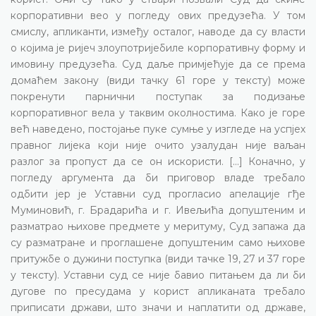
корпоративни вео у погледу ових предузећа. У том
смислу, апликанти, између осталог, наводе да су власти
о којима је ријеч злоупотријебиле корпоративну форму и
имовину предузећа. Суд даље примјећује да се према
домаћем закону (види тачку 61 горе у тексту) може
покренути парнични поступак за подизање
корпоративног вела у таквим околностима. Како је горе
већ наведено, постојање пуке сумње у изгледе на успјех
правног лијека који није очито узалудан није ваљан
разлог за пропуст да се он искористи. [...] Коначно, у
погледу аргумента да би приговор владе требало
одбити јер је Уставни суд прогласио апелације гђе
Муминовић, г. Брадарића и г. Ивељића допуштеним и
разматрао њихове предмете у меритуму, Суд запажа да
су разматране и проглашене допуштеним само њихове
притужбе о дужини поступка (види тачке 19, 27 и 37 горе
у тексту). Уставни суд се није бавио питањем да ли би
дугове по пресудама у корист апликаната требало
приписати држави, што значи и наплатити од државе,