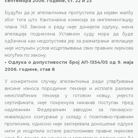
септембра 2006. године, ст. 22 и 23
Будући да је апеланткиња пропустила да изјави жалбу
због тога што Кантонална комисија за имплементацију
члана 143 Закона о раду није донијела одлуку, њена
апелација поднесена Уставном суду мора да буде
одбачена као недопустива јер за разматрање апелације
није испуњен услов исцрпљивања свих правних лијекова
могућих по закону.
• Одлука о допустивости број АП-1354/05 од 9. маја
2006. године, став 8
У конкретном случају апеланткиња ради утврђивања
висине износа породичне пензије и исплате разлике
неисплаћених пензија у готовом новцу, умјесто
сертификата, није покренула никакав поступак пред
надлежним Федералним заводом за пензијско-
инвалидско осигурање у складу с позитивно-правним
прописима, односно није захтијевала доношење одлуке
нити је исцрпила остале расположиве правне лијекове
како би дошла до коначне и мериторне одлуке која би