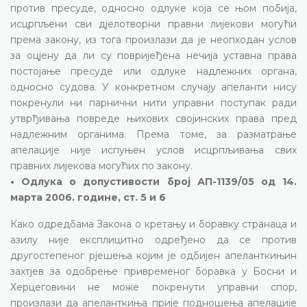
против пресуде, односно одлуке која се њом побија,
исцрпљени сви дјелотворни правни лијекови могући
према закону, из тога произлази да је неопходан услов
за оцјену да ли су повријеђена нечија уставна права
постојање пресуде или одлуке надлежних органа,
односно судова. У конкретном случају апеланти нису
покренули ни парнични нити управни поступак ради
утврђивања повреде њихових својинских права пред
надлежним органима. Према томе, за разматрање
апелације није испуњен услов исцрпљивања свих
правних лијекова могућих по закону.
• Одлука о допустивости број АП-1139/05 од 14.
марта 2006. године, ст. 5 и 6
Како одредбама Закона о кретању и боравку странаца и
азилу није експлицитно одређено да се против
другостепеног рјешења којим је одбијен апеланткињин
захтјев за одобрење привременог боравка у Босни и
Херцеговини не може покренути управни спор,
произлази да апеланткиња прије подношења апелације