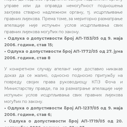
управе или да оправда немогућност подношења
захтјева стварно надлежном органу, тј. исцрпљивање
правних лијекова. Према томе, за мериторно разматрање
апелације није испуњен услов исцрпљивања свих
правних лијекова могућих по закону.
• Одлука о допустивости број АП-1153/05 од 9. маја
2006. године, став 15;
• Одлука о допустивости број АП-1772/05 од 27. јуна
2006. године, став 8
У конкретном случају апелант није доставио никакав
доказ да се жалио, односно подносио притужбу на
повреду својих права руководиоцу КПЗ Фоча и
Министарству правде, па за разматрање апелације није
испуњен услов исцрпљивања свих правних лијекова
могућих по закону.
• Одлука о допустивости број АП-1237/05 од 9. маја
2006. године, став 6;
• Одлука о допустивости број АП-1719/05 од 20.