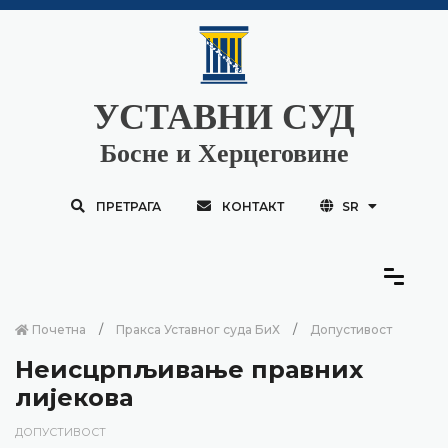
УСТАВНИ СУД
Босне и Херцеговине
ПРЕТРАГА
КОНТАКТ
SR
Почетна
Пракса Уставног суда БиХ
Допустивост
Неисцрпљивање правних
лијекова
ДОПУСТИВОСТ