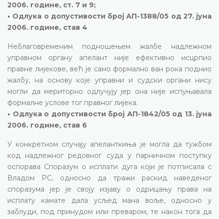
2006. године, ст. 7 и 9;
• Одлука о допустивости број АП-1388/05 од 27. јуна
2006. године, став 4
Неблаговременим подношењем жалбе надлежном
управном органу апелант није ефективно исцрпио
правне лијекове, већ је само формално ван рока поднио
жалбу, на основу које управни и судски органи нису
могли да мериторно одлучују јер она није испуњавала
формалне услове тог правног лијека.
• Одлука о допустивости број АП-1842/05 од 13. јуна
2006. године, став 6
У конкретном случају апеланткиња је могла да тужбом
код надлежног редовног суда у парничном поступку
оспорава Споразум о исплати дуга који је потписала с
Владом РС, односно да тражи раскид наведеног
споразума јер је своју изјаву о одрицању права на
исплату камате дала усљед мана воље, односно у
заблуди, под принудом или преваром, те након тога да