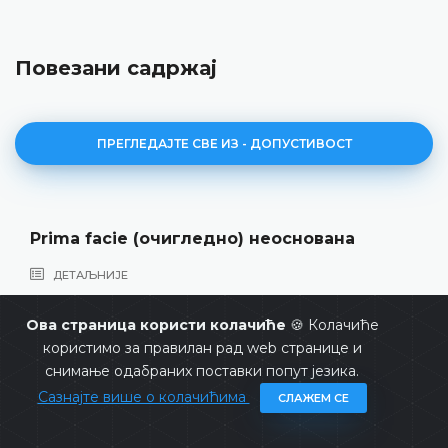
Повезани садржај
ПРЕГЛЕДАЈТЕ СВЕ ИЗ - ДОПУСТИВОСТ
Prima facie (очигледно) неоснована
ДЕТАЉНИЈЕ
Ова страница користи колачиће
🍪 Колачиће
користимо за правилан рад web странице и
снимање одабраних поставки попут језика.
Сазнајте више о колачићима
СЛАЖЕМ СЕ