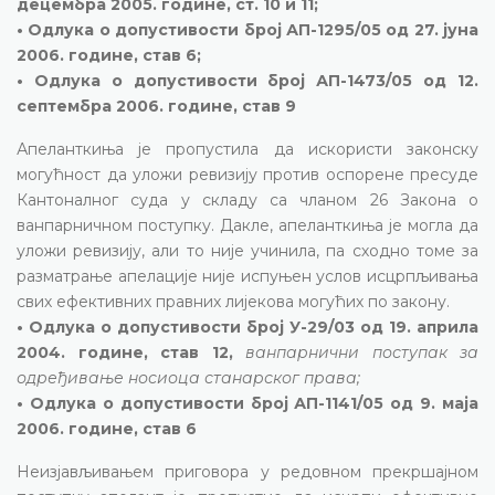
децембра 2005. године, ст. 10 и 11;
• Одлука о допустивости број АП-1295/05 од 27. јуна
2006. године, став 6;
• Одлука о допустивости број АП-1473/05 од 12.
септембра 2006. године, став 9
Апеланткиња је пропустила да искористи законску
могућност да уложи ревизију против оспорене пресуде
Кантоналног суда у складу са чланом 26 Закона о
ванпарничном поступку. Дакле, апеланткиња је могла да
уложи ревизију, али то није учинила, па сходно томе за
разматрање апелације није испуњен услов исцрпљивања
свих ефективних правних лијекова могућих по закону.
• Одлука о допустивости број У-29/03 од 19. априла
2004. године, став 12,
ванпарнични поступак за
одређивање носиоца станарског права;
• Одлука о допустивости број АП-1141/05 од 9. маја
2006. године, став 6
Неизјављивањем приговора у редовном прекршајном