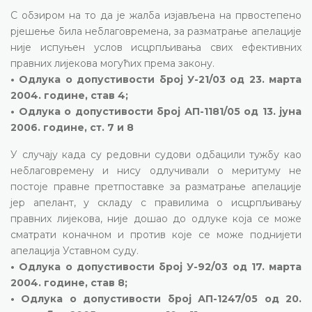
С обзиром на то да је жалба изјављена на првостепено
рјешење била неблаговремена, за разматрање апелације
није испуњен услов исцрпљивања свих ефективних
правних лијекова могућих према закону.
• Одлука о допустивости број У-21/03 од 23. марта
2004. године, став 4;
• Одлука о допустивости број АП-1181/05 од 13. јуна
2006. године, ст. 7 и 8
У случају када су редовни судови одбацили тужбу као
неблаговремену и нису одлучивали о меритуму не
постоје правне претпоставке за разматрање апелације
јер апелант, у складу с правилима о исцрпљивању
правних лијекова, није дошао до одлуке која се може
сматрати коначном и против које се може поднијети
апелација Уставном суду.
• Одлука о допустивости број У-92/03 од 17. марта
2004. године, став 8;
• Одлука о допустивости број АП-1247/05 од 20.