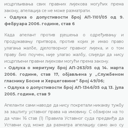
исцрпљивања свих правних лијекова могућих према
закону, апелација се не може разматрати.
• Одлука о допустивости број АП-1101/05 од 9.
фебруара 2006. године, став 6
Када апелант против рјешења о одређивању и
продужавању притвора, против којих је имао право
улагања жалбе, дјелотворног правног лијека, и о том
праву био поучен, није улагао жалбу, слиједи да нису
исцрпљени правни лијекови могући према закону.
• Одлука о меритуму број АП-263/05 од 14. марта
2006. године, став 17, објављена у „Службеном
гласнику Босне и Херцеговине“ број 49/06;
• Одлука о допустивости број АП-1346/05 од 13. јула
2005. године, став 9
Апеланти сами наводе да нису покретали никакву тужбу
за заштиту уставног права на имовину. С обзиром на то
да члан 16 став (1) Правила Уставног суда предвиђа да
Уставни суд може да разматра апелацију само ако су