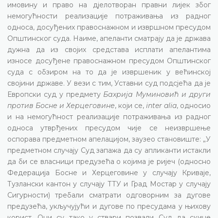
имовину и право на дјелотворан правни лијек због
немогућности реализације потраживања из радног
односа, досуђених правоснажном и извршном пресудом
Општинског суда. Наиме, апеланти сматрају да је држава
дужна да из својих средстава исплати апелантима
износе досуђене правоснажном пресудом Општинског
суда с обзиром на то да је извршеник у већинској
својини државе. У вези с тим, Уставни суд подсјећа да је
Европски суд у предмету
Бахрија Муминовић и други
против Босне и Херцеговине
, који се,
inter alia
, односио
и на немогућност реализације потраживања из радног
односа утврђених пресудом чије се неизвршење
оспорава предметном апелацијом, заузео становиште: „У
предметном случају Суд запажа да су апликанти истакли
да би се власници предузећа о којима је ријеч (односно
Федерација Босне и Херцеговине у случају Криваје,
Тузлански кантон у случају ТТУ и Град Мостар у случају
Сигурности) требали сматрати одговорним за дугове
предузећа, укључујући и дугове по пресудама у њихову
корист. Они су тако у ствари позвали Суд да скине