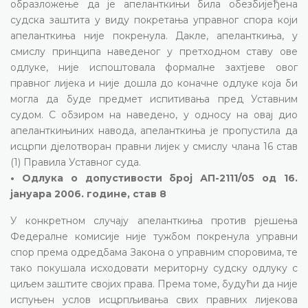
образложење да је апеланткињи била обезбијеђена
судска заштита у виду покретања управног спора који
апеланткиња није покренула. Дакле, апеланткиња, у
смислу принципа наведеног у претходном ставу ове
одлуке, није испоштовала формалне захтјеве овог
правног лијека и није дошла до коначне одлуке која би
могла да буде предмет испитивања пред Уставним
судом. С обзиром на наведено, у односу на овај дио
апеланткињиних навода, апеланткиња је пропустила да
исцрпи дјелотворан правни лијек у смислу члана 16 став
(1) Правила Уставног суда.
• Одлука о допустивости број АП-2111/05 од 16.
јануара 2006. године, став 8
У конкретном случају апеланткиња против рјешења
Федералне комисије није тужбом покренула управни
спор према одредбама Закона о управним споровима, те
тако покушала исходовати мериторну судску одлуку с
циљем заштите својих права. Према томе, будући да није
испуњен услов исцрпљивања свих правних лијекова