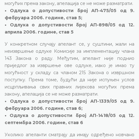
могућих према закону, апелација се не може разматрати.
• Одлука о допустивости број АП-475/05 од 9.
фебруара 2006. године, став 5;
• Одлука о допустивости број АП-898/05 од 12.
априла 2006. године, став 5
У конкретном случају апелант се, у суштини, жали на
неизвршење одлуке Комисије за имплементацију члана
143 Закона о раду. Међутим, апелант није поднио
приједлог за извршење ове одлуке, иако је имао ту
могућност у складу са чланом 215 Закона о извршном
поступку. Према томе, будући да није испуњен услов
исцрпљивања свих правних лијекова могућих према
закону, апелација се не може разматрати.
• Одлука о допустивости број АП-1339/05 од 9.
фебруара 2006. године, став 6;
• Одлука о допустивости број АП-1418/05 од 12.
септембра 2006. године, став 6
Уколико апеланти сматрају да имају одређено новчано