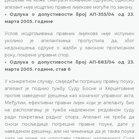
апелант није исцрпио правне лијекове могуће по закону.
• Одлука о допустивости број АП-355/04 од 23.
марта 2005. године
Услов исцрпљивања правних лијекова није испуњен
уколико је апеланткиња пропустила да, због
недоношења одлуке о жалби у законом прописаном
року, покрене управни спор.
• Одлука о допустивости број АП-683/04 од 23.
марта 2005. године, став 6
У конкретном случају, слиједећи погрешну правну поуку,
апелант је поднио тужбу Суду Босне и Херцеговине
против наведеног рјешења као коначног управног акта.
Међутим, ефективни правни лијек који је апеланту био
на располагању је тужба надлежном редовном суду
ради покретања радног спора. Апелант не треба да
сноси посљедице погрешне правне поуке, дате у
наведеном рјешењу, али ни чињеница да је таква поука
дата не може да успостави стварну надлежност Суда