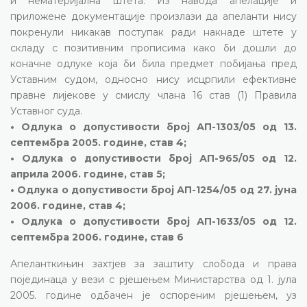
и нематеријална штета. Из навода апелације и
приложене документације произлази да апеланти нису
покренули никакав поступак ради накнаде штете у
складу с позитивним прописима како би дошли до
коначне одлуке која би била предмет побијања пред
Уставним судом, односно нису исцрпили ефективне
правне лијекове у смислу члана 16 став (1) Правила
Уставног суда.
• Одлука о допустивости број АП-1303/05 од 13.
септембра 2005. године, став 4;
• Одлука о допустивости број АП-965/05 од 12.
априла 2006. године, став 5;
• Одлука о допустивости број АП-1254/05 од 27. јуна
2006. године, став 4;
• Одлука о допустивости број АП-1633/05 од 12.
септембра 2006. године, став 6
Апеланткињин захтјев за заштиту слобода и права
појединаца у вези с рјешењем Министарства од 1. јула
2005. године одбачен је оспореним рјешењем, уз