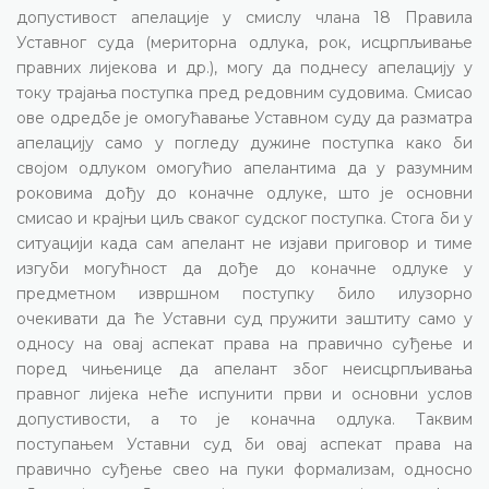
допустивост апелације у смислу члана 18 Правила
Уставног суда (мериторна одлука, рок, исцрпљивање
правних лијекова и др.), могу да поднесу апелацију у
току трајања поступка пред редовним судовима. Смисао
ове одредбе је омогућавање Уставном суду да разматра
апелацију само у погледу дужине поступка како би
својом одлуком омогућио апелантима да у разумним
роковима дођу до коначне одлуке, што је основни
смисао и крајњи циљ сваког судског поступка. Стога би у
ситуацији када сам апелант не изјави приговор и тиме
изгуби могућност да дође до коначне одлуке у
предметном извршном поступку било илузорно
очекивати да ће Уставни суд пружити заштиту само у
односу на овај аспекат права на правично суђење и
поред чињенице да апелант због неисцрпљивања
правног лијека неће испунити први и основни услов
допустивости, а то је коначна одлука. Таквим
поступањем Уставни суд би овај аспекат права на
правично суђење свео на пуки формализам, односно