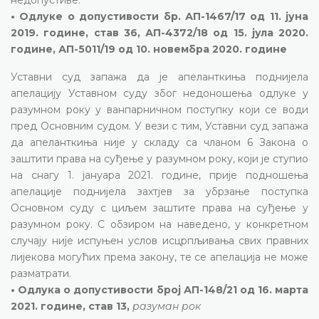
• Одлуке о допустивости бр. АП-1467/17 од 11. јуна
2019. године, став 36, АП-4372/18 од 15. јула 2020.
године, АП-5011/19 од 10. новембра 2020. године
Уставни суд запажа да је апеланткиња поднијела
апелацију Уставном суду због недоношења одлуке у
разумном року у ванпарничном поступку који се води
пред Основним судом. У вези с тим, Уставни суд запажа
да апеланткиња није у складу са чланом 6 Закона о
заштити права на суђење у разумном року, који је ступио
на снагу 1. јануара 2021. године, прије подношења
апелације поднијела захтјев за убрзање поступка
Основном суду с циљем заштите права на суђење у
разумном року. С обзиром на наведено, у конкретном
случају није испуњен услов исцрпљивања свих правних
лијекова могућих према закону, те се апелација не може
разматрати.
• Одлука о допустивости број АП-148/21 од 16. марта
2021. године, став 13,
разуман рок