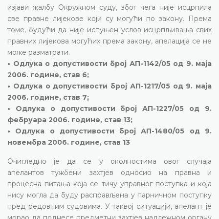
изјави жалбу Окружном суду, због чега није исцрпила
све правне лијекове који су могући по закону. Према
томе, будући да није испуњен услов исцрпљивања свих
правних лијекова могућих према закону, апелација се не
може разматрати.
• Одлука о допустивости број АП-1142/05 од 9. маја
2006. године, став 6;
• Одлука о допустивости број АП-1217/05 од 9. маја
2006. године, став 7;
• Одлука о допустивости број АП-1227/05 од 9.
фебруара 2006. године, став 13;
• Одлука о допустивости број АП-1480/05 од 9.
новембра 2006. године, став 13
Очигледно је да се у околностима овог случаја
апелантов тужбени захтјев односио на правна и
процесна питања која се тичу управног поступка и која
нису могла да буду расправљена у парничном поступку
пред редовним судовима. У таквој ситуацији, апелант је
морао да поднесе предметни захтјев надлежном органу