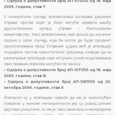
• Одлука о допустивости број АП-970/05 од 18. маја
2005. године, став 7
У конкретном случају апеланткиња оспорава рјешење
Управе против којег је било могуће изјавити жалбу
другостепеном органу управе – Кантоналном
министарству. Како апеланткиња није дошла до коначне
одлуке у свом случају, која би могла да буде предмет
преиспитивања пред Уставним судом, већ је апелацију
поднијела против првостепеног рјешења, слиједи да за
разматрање апелације није испуњен услов исцрпљивања
свих правних лијекова могућих по закону.
• Одлука о допустивости број АП-1071/05 од 18. маја
2005. године, став 8;
• Одлука о допустивости број АП-1287/05 од 20.
октобра 2006. године, став 6
Апеланти су у апелацији навели да им је онемогућен
повратак у њихове непокретности јер су усљед ратних
дејстава уништене, те им је тако нанесена и материјална