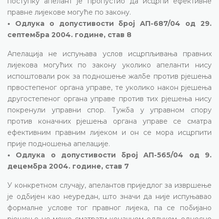
поступку апелант је пропустио да исцрпи ефективне
правне лијекове могуће по закону.
• Одлука о допустивости број АП-687/04 од 29.
септембра 2004. године, став 8
Апелација не испуњава услов исцрпљивања правних
лијекова могућих по закону уколико апеланти нису
испоштовали рок за подношење жалбе против рјешења
првостепеног органа управе, те уколико након рјешења
другостепеног органа управе против тих рјешења нису
покренули управни спор. Тужба у управном спору
против коначних рјешења органа управе се сматра
ефективним правним лијеком и он се мора исцрпити
прије подношења апелације.
• Одлука о допустивости број АП-565/04 од 9.
децембра 2004. године, став 7
У конкретном случају, апелантов приједлог за извршење
је одбијен као неуредан, што значи да није испуњавао
формалне услове тог правног лијека, па се побијано
рјешење не може сматрати коначном одлуком, односно