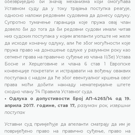
обезвриједио би значај механизма који омогућава
Уставном суду да у току трајања поступка реагује,
односно наложи редовним судовима да донесу одлуку.
Супротно тумачење гаранција које пружа овај члан
довело би до тога да би редовни судови имали читав
низ судских поступака у којим апеланти уопште не желе
да исходе коначну одлуку, али ће због могућности које
пружа право на доношење одлуке у разумном року као
сегмент права на правично суђење из члана II/3е) Устава
Босне и Херцеговине и члана 6 став 1 Европске
конвенције покретати и истрајавати на вођењу оваквих
поступака с надом да ће због евентуалног кршења овог
права моћи добити накнаду нематеријалне штете
сходно члану 74 Правила Уставног суда.
• Одлука о допустивости број АП-4265/14 од 19.
априла 2017. године, став 17,
разуман рок, извршни
поступак
Уставни суд примјећује да апеланти сматрају да им је
повријеђено право на правично суђење, право на