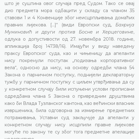
што је суштина овог случаја пред Судом. Тако се овај
дио предмета мора одбацити у складу са чланом 35
ставови 1 и 4 Конвенције због неисцрпљивања домаћих
правних лијекова. [...]“ (види Европски суд,
Бахрија
Муминовић и други против Босне и Херцеговине
,
одлука о допустивости од 27. новембра 2018. године,
апликација број 14738/16). Имајући у виду наведену
праксу Европског суда, као и чињеницу да апеланти
нису покренули поступак „подизања корпоративног
вела“, односно да нису, на основу одредби члана 54
Закона о парничном поступку, поднијели деклараторну
тужбу у парничном поступку с циљем утврђивања да су
у конкретном случају били испуњени услови прописани
одредбама члана 5 Закона о привредним друштвима
како би Влада Тузланског кантона, као већински власник
извршеника, била одговорна за измирење предметних
потраживања, Уставни суд закључује да апеланти у
конкретном случају нису исцрпили правне лијекове
могуће по закону те су због тога предметне апелације
недопустиве.