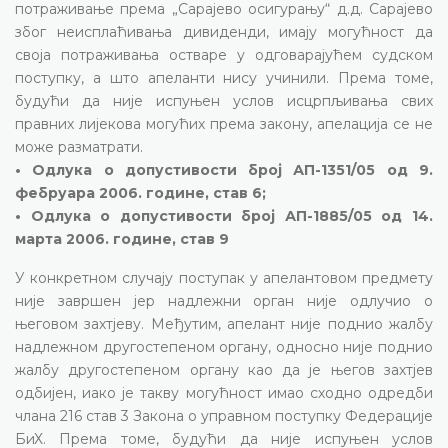
потраживање према „Сарајево осигурању“ д.д. Сарајево
због неисплаћивања дивиденди, имају могућност да
своја потраживања остваре у одговарајућем судском
поступку, а што апеланти нису учинили. Према томе,
будући да није испуњен услов исцрпљивања свих
правних лијекова могућих према закону, апелација се не
може разматрати.
• Одлука о допустивости број АП-1351/05 од 9.
фебруара 2006. године, став 6;
• Одлука о допустивости број АП-1885/05 од 14.
марта 2006. године, став 9
У конкретном случају поступак у апелантовом предмету
није завршен јер надлежни орган није одлучио о
његовом захтјеву. Међутим, апелант није поднио жалбу
надлежном другостепеном органу, односно није поднио
жалбу другостепеном органу као да је његов захтјев
одбијен, иако је такву могућност имао сходно одредби
члана 216 став 3 Закона о управном поступку Федерације
БиХ. Према томе, будући да није испуњен услов