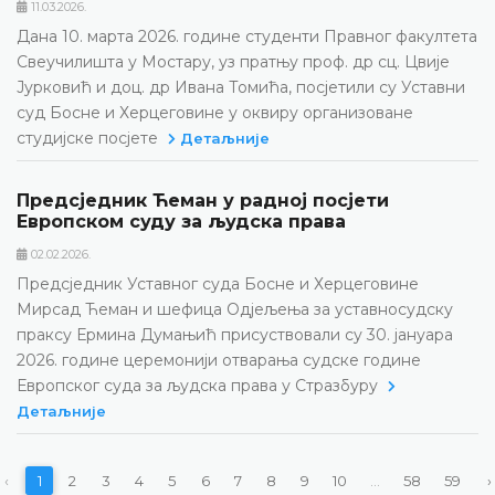
11.03.2026.
Дана 10. марта 2026. године студенти Правног факултета
Свеучилишта у Мостару, уз пратњу проф. др сц. Цвије
Јурковић и доц. др Ивана Томића, посјетили су Уставни
суд Босне и Херцеговине у оквиру организоване
студијске посјете
Детаљније
Предсједник Ћеман у радној посјети
Европском суду за људска права
02.02.2026.
Предсједник Уставног суда Босне и Херцеговине
Мирсад Ћеман и шефица Одјељења за уставносудску
праксу Ермина Думањић присуствовали су 30. јануара
2026. године церемонији отварања судске године
Европског суда за људска права у Стразбуру
Детаљније
‹
1
2
3
4
5
6
7
8
9
10
...
58
59
›