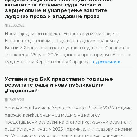
капацитета Уставног суда Босне и
Херцеговине и унапређење заштите
људских права и владавине права
25.06.2026.
Нови заједнички пројекат Европске уније и Савјета
Европе под називом „Подршка људским правима у
Босни и Херцеговини кроз уставно судовање“ званично
је покренут 25. јуна 2026. године у просторијама Уставног
суда Босне и Херцеговине у Сарајеву.
Детаљније
Уставни суд БиХ представио годишње
резултате рада и нову публикацију
„Годишњак“
18.05.2026.
Уставни суд Босне и Херцеговине је 15. маја 2026. године
одржао конференцију за медије на којој су
представљени релевантна статистика, кључни резултати
рада Уставног суда у 2025. години, али и изазови с којима
се Уставни суд суочава посљедњих година, нарочито