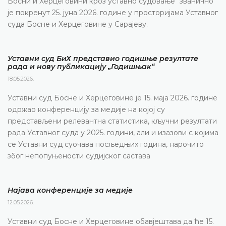
Босни и Херцеговини кроз уставно судовање“ званично
је покренут 25. јуна 2026. године у просторијама Уставног
суда Босне и Херцеговине у Сарајеву.
Уставни суд БиХ представио годишње резултате
рада и нову публикацију „Годишњак“
18.05.2026.
Уставни суд Босне и Херцеговине је 15. маја 2026. године
одржао конференцију за медије на којој су
представљени релевантна статистика, кључни резултати
рада Уставног суда у 2025. години, али и изазови с којима
се Уставни суд суочава посљедњих година, нарочито
због непопуњености судијског састава
Најава конференције за медије
12.05.2026.
Уставни суд Босне и Херцеговине обавјештава да ће 15.