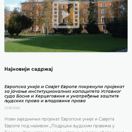
Најновији садржај
Европска унија и Савјет Европе покренули пројекат
за јачање институционалних капацитета Уставног
суда Босне и Херцеговине и унапређење заштите
људских права и владавине права
25.06.2026.
Нови заједнички пројекат Европске уније и Савјета
Европе под називом „Подршка људским правима у