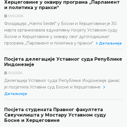
Херцеговине у оквиру програма „Парламент
и политика у пракси“
03.04.2026.
Фондација „Hanns Seidel“ у Босни и Херцеговини је 30.
марта организовала едукативну посјету Уставном суду
Босне и Херцеговине у оквиру свог дугогодишњег
програма „Парламент и политика у пракси“
Детаљније
Посјета делегације Уставног суда Републике
Индонезије
31.03.2026.
Делегација Уставног суда Републике Индонезије данас
је посјетила Уставни суд Босне и Херцеговине
Детаљније
Посјета студената Правног факултета
Свеучилишта у Мостару Уставном суду
Босне и Херцеговине