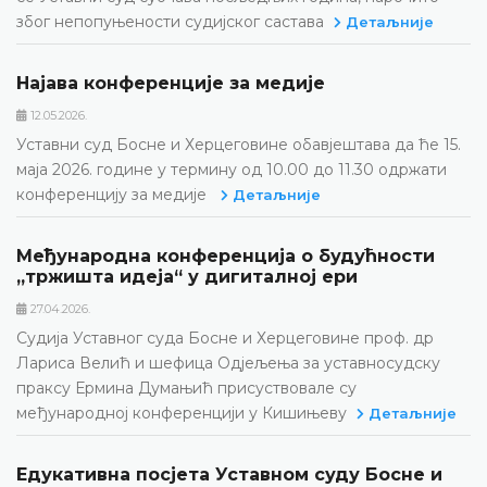
због непопуњености судијског састава
Детаљније
Најава конференције за медије
12.05.2026.
Уставни суд Босне и Херцеговине обавјештава да ће 15.
маја 2026. године у термину од 10.00 до 11.30 одржати
конференцију за медије
Детаљније
Међународна конференција о будућности
„тржишта идеја“ у дигиталној ери
27.04.2026.
Судија Уставног суда Босне и Херцеговине проф. др
Лариса Велић и шефица Одјељења за уставносудску
праксу Ермина Думањић присуствовале су
међународној конференцији у Кишињеву
Детаљније
Едукативна посјета Уставном суду Босне и