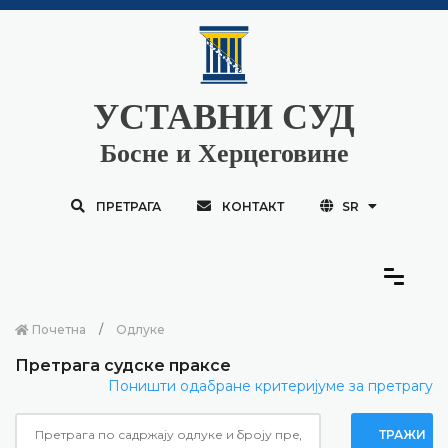
УСТАВНИ СУД
Босне и Херцеговине
ПРЕТРАГА
КОНТАКТ
SR
Почетна
Одлуке
Претрага судске праксе
Поништи одабране критеријуме за претрагу
ТРАЖИ