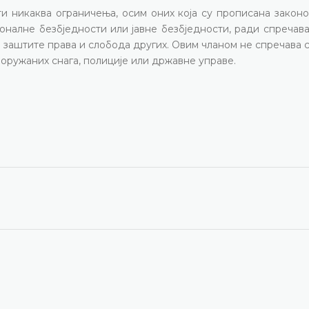
и никаква ограничења, осим оних која су прописана законо
налне безбједности или јавне безбједности, ради спречав
 заштите права и слобода других. Овим чланом не спречава 
ружаних снага, полиције или државне управе.