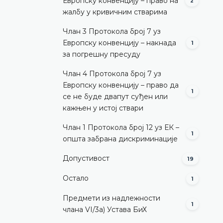
Европску конвенцију – право на
2
жалбу у кривичним стварима
Члан 3 Протокола број 7 уз
Европску конвенцију – накнада
1
за погрешну пресуду
Члан 4 Протокола број 7 уз
Европску конвенцију – право да
1
се не буде двапут суђен или
кажњен у истој ствари
Члан 1 Протокола број 12 уз ЕК –
1
општа забрана дискриминације
Допустивост
19
Остало
1
Предмети из надлежности
1
члана VI/3а) Устава БиХ