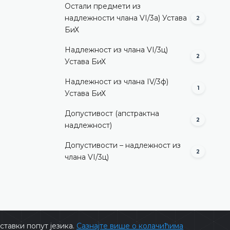
Остали предмети из
надлежности члана VI/3а) Устава
2
БиХ
Надлежност из члана VI/3ц)
2
Устава БиХ
Надлежност из члана IV/3ф)
1
Устава БиХ
Допустивост (aпстрактна
2
надлежност)
Допустивости – надлежност из
2
члана VI/3ц)
тавки попут језика.
Сазнајте више о колачићима