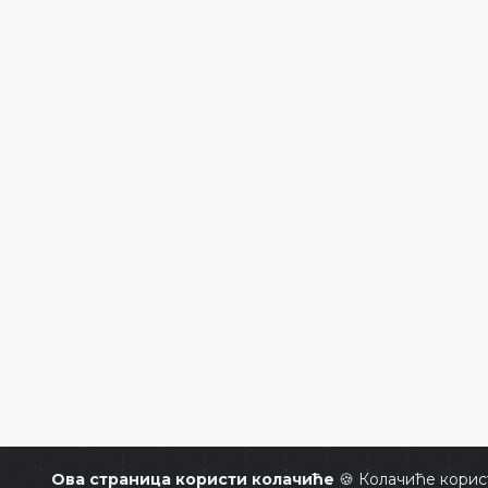
Ова страница користи колачиће
🍪 Колачиће корис