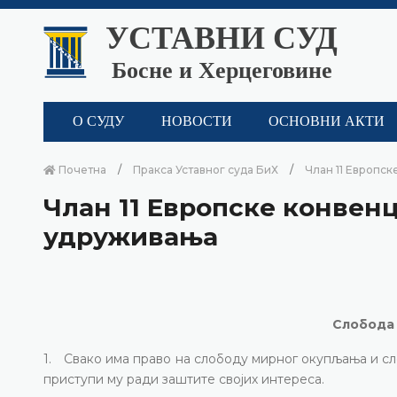
УСТАВНИ СУД
Босне и Херцеговине
О СУДУ
НОВОСТИ
ОСНОВНИ АКТИ
Почетна
Пракса Уставног суда БиХ
Члан 11 Европс
Члан 11 Европске конвен
удруживања
Слобода
1. Свако има право на слободу мирног окупљања и сл
приступи му ради заштите својих интереса.