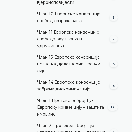
вјероисповијести
Члан 10 Европске конвенције –
2
слобода изражавања
Члан 11 Европске конвенције –
слобода окупљања и
2
удруживања
Члан 13 Европске конвенције –
право на дјелотворни правни
3
лијек
Члан 14 Европске конвенције –
3
забрана дискриминације
Члан 1 Протокола број 1 уз
Европску конвенцију – заштита
17
имовине
Члан 2 Протокола број 1 уз