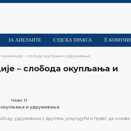
ЗА АПЕЛАНТЕ
СУДСКА ПРАКСА
E-КОМУНИ
ке конвенције – слобода окупљања и удруживања
ције – слобода окупљања и
Члан 11
 окупљања и удруживања
ободу удруживања с другима, укључујући и право да оснива