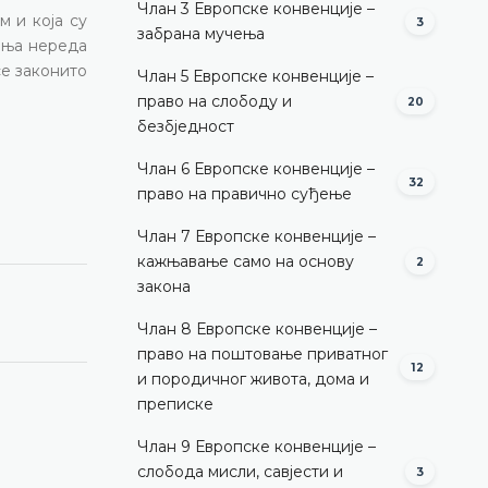
Члан 3 Европске конвенције –
м и која су
3
забрана мучења
ања нереда
се законито
Члан 5 Европске конвенције –
право на слободу и
20
безбједност
Члан 6 Европске конвенције –
32
право на правично суђење
Члан 7 Европске конвенције –
кажњавање само на основу
2
закона
Члан 8 Европске конвенције –
право на поштовање приватног
12
и породичног живота, дома и
преписке
Члан 9 Европске конвенције –
слобода мисли, савјести и
3