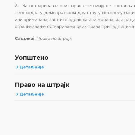
2. За остваривање ових права не смију се постављат
неопходна у демократском друштву у интересу нацио
или криминала, заштите здравља или морала, или ради
ограничавање остваривања ових права припадницима о
Садржај:
Право на штрајк
Уопштено
Детаљније
Право на штрајк
Детаљније