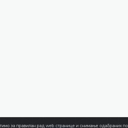
тимо за правилан рад web странице и снимање одабраних пос