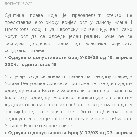
ДОПУСТИВОСТ
Суштина права које је првоапелант стекао не
представља економску вриједност у смислу члана 1
Протокола број 1 уз Европску конвенцију, већ само
могућност да се одреди један радник коме ће се
каснијом додјелом стана од власника ријешити
социјално питање.
• Одлука о допустивости број У-69/03 од 19. априла
2004. године, став 18
У случају када се апелант позива на наводну повреду
Устава Републике Српске, а при томе не наводи ниједну
одредбу Устава Босне и Херцеговине, нити се позива на
било коју одредбу Европске конвенције за заштиту
људских права и основних слобода, за које сматра да су
повријеђене, апелација ће бити одбачена као
недопуштена јер је ratione materiae инкомпатибилна с
Уставом Босне и Херцеговине.
• Одлука о допустивости број У-73/03 од 23. априла