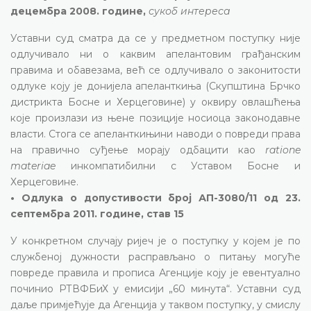
децембра 2008. године,
сукоб интереса
Уставни суд сматра да се у предметном поступку није
одлучивало ни о каквим апелантовим грађанским
правима и обавезама, већ се одлучивало о законитости
одлуке коју је донијела апеланткиња (Скупштина Брчко
дистрикта Босне и Херцеговине) у оквиру овлашћења
које произлази из њене позиције носиоца законодавне
власти. Стога се апеланткињини наводи о повреди права
на правично суђење морају одбацити као
ratione
materiae
инкомпатибилни с Уставом Босне и
Херцеговине.
• Одлука о допустивости број АП-3080/11 од 23.
септембра 2011. године, став 15
У конкретном случају ријеч је о поступку у којем је по
службеној дужности расправљано о питању могуће
повреде правила и прописа Агенције коју је евентуално
починио РТВФБиХ у емисији „60 минута“. Уставни суд
даље примјећује да Агенција у таквом поступку, у смислу