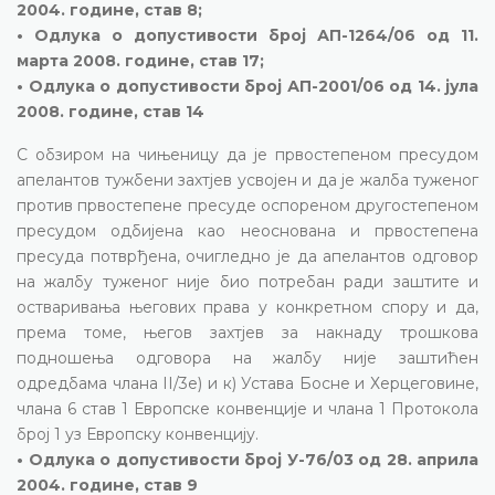
2004. године, став 8;
• Одлука о допустивости број АП-1264/06 од 11.
марта 2008. године, став 17;
• Одлука о допустивости број АП-2001/06 од 14. јула
2008. године, став 14
С обзиром на чињеницу да је првостепеном пресудом
апелантов тужбени захтјев усвојен и да је жалба туженог
против првостепене пресуде оспореном другостепеном
пресудом одбијена као неоснована и првостепена
пресуда потврђена, очигледно је да апелантов одговор
на жалбу туженог није био потребан ради заштите и
остваривања његових права у конкретном спору и да,
према томе, његов захтјев за накнаду трошкова
подношења одговора на жалбу није заштићен
одредбама члана II/3е) и к) Устава Босне и Херцеговине,
члана 6 став 1 Европске конвенције и члана 1 Протокола
број 1 уз Европску конвенцију.
• Одлука о допустивости број У-76/03 од 28. априла
2004. године, став 9