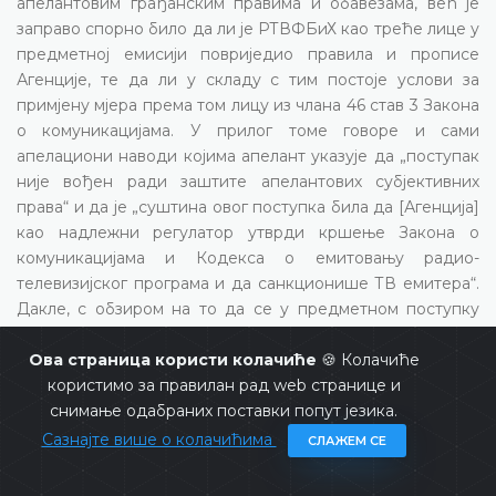
апелантовим грађанским правима и обавезама, већ је
заправо спорно било да ли је РТВФБиХ као треће лице у
предметној емисији повриједио правила и прописе
Агенције, те да ли у складу с тим постоје услови за
примјену мјера према том лицу из члана 46 став 3 Закона
о комуникацијама. У прилог томе говоре и сами
апелациони наводи којима апелант указује да „поступак
није вођен ради заштите апелантових субјективних
права“ и да је „суштина овог поступка била да [Агенција]
као надлежни регулатор утврди кршење Закона о
комуникацијама и Кодекса о емитовању радио-
телевизијског програма и да санкционише ТВ емитера“.
Дакле, с обзиром на то да се у предметном поступку
није расправљало о апелантовим грађанским правима и
обавезама, апелант не може да ужива заштиту права
Ова страница користи колачиће
🍪 Колачиће
гарантованих чланом II/3е) Устава Босне и Херцеговине
користимо за правилан рад web странице и
и чланом 6 став 1 Европске конвенције, укључујући и
снимање одабраних поставки попут језика.
право на приступ суду, усљед чега је апелација
ratione
Сазнајте више о колачићима
СЛАЖЕМ СЕ
materiae
инкомпатибилна с Уставом Босне и
Херцеговине.