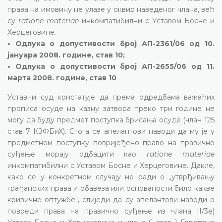
права на имовину не улазе у оквир наведеног члана, већ
су
ratione materiae
инкомпатибилни с Уставом Босне и
Херцеговине.
• Одлука о допустивости број АП-2361/06 од 10.
јануара 2008. године, став 10;
• Одлука о допустивости број АП-2655/06 од 11.
марта 2008. године, став 10
Уставни суд констатује да према одредбама важећих
прописа осуде на казну затвора преко три године не
могу да буду предмет поступка брисања осуде (члан 125
став 7 КЗФБиХ). Стога се апелантови наводи да му је у
предметном поступку повријеђено право на правично
суђење морају одбацити као
ratione materiae
инкомпатибилни с Уставом Босне и Херцеговине. Дакле,
како се у конкретном случају не ради о „утврђивању
грађанских права и обавеза или основаности било какве
кривичне оптужбе“, слиједи да су апелантови наводи о
повреди права на правично суђење из члана II/3е)