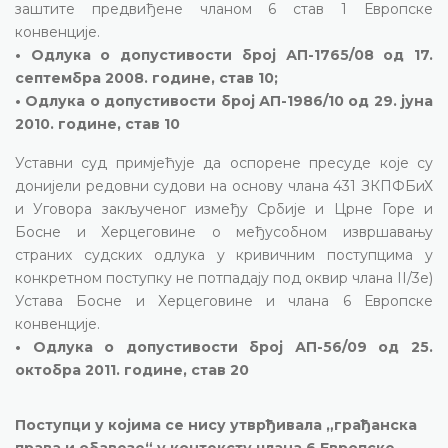
заштите предвиђене чланом 6 став 1 Европске
конвенције.
• Одлука о допустивости број АП-1765/08 од 17.
септембра 2008. године, став 10;
• Одлука о допустивости број АП-1986/10 од 29. јуна
2010. године, став 10
Уставни суд примјећује да оспорене пресуде које су
донијели редовни судови на основу члана 431 ЗКПФБиХ
и Уговора закљученог између Србије и Црне Горе и
Босне и Херцеговине о међусобном извршавању
страних судских одлука у кривичним поступцима у
конкретном поступку не потпадају под оквир члана II/3е)
Устава Босне и Херцеговине и члана 6 Европске
конвенције.
• Одлука о допустивости број АП-56/09 од 25.
октобра 2011. године, став 20
Поступци у којима се нису утврђивала „грађанска
права и обавезе“ у контексту члана 6 Европске