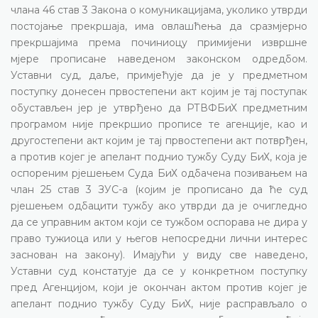
члана 46 став 3 Закона о комуникацијама, уколико утврди
постојање прекршаја, има овлашћења да сразмјерно
прекршајима према починиоцу примијени извршне
мјере прописане наведеном законском одредбом.
Уставни суд, даље, примјећује да је у предметном
поступку донесен првостепени акт којим је тај поступак
обустављен јер је утврђено да РТВФБиХ предметним
програмом није прекршио прописе те агенције, као и
другостепени акт којим је тај првостепени акт потврђен,
а против којег је апелант поднио тужбу Суду БиХ, која је
оспореним рјешењем Суда БиХ одбачена позивањем на
члан 25 став 3 ЗУС-а (којим је прописано да ће суд
рјешењем одбацити тужбу ако утврди да је очигледно
да се управним актом који се тужбом оспорава не дира у
право тужиоца или у његов непосредни лични интерес
заснован на закону). Имајући у виду све наведено,
Уставни суд констатује да се у конкретном поступку
пред Агенцијом, који је окончан актом против којег је
апелант поднио тужбу Суду БиХ, није расправљало о