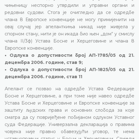
чињеницу неспорно утврдили и управни органи и
редовни судови. Стога је очигледно да се одредбе
члана 8 Европске конвенције не могу примијенити на
овај случај јер апеланткиња никад није живјела у
спорном стану, нити је он икада био њен „дом“ у смислу
члана II/3ф) Устава Босне и Херцеговине и члана 8
Европске конвенције.
• Одлука о допустивости број АП-1785/05 од 21.
децембра 2006. године, став 9;
• Одлука о допустивости број АП-1825/05 од 21.
децембра 2006. године, став 11
Апелант се позвао на одредбе Устава Федерације
Босне и Херцеговине, а при томе није навео одредбе
Устава Босне и Херцеговине и Европске конвенције за
заштиту људских права и основних слобода за које
сматра да су повријеђене побијаном одлуком Уставног
суда Федерације. Универзална декларација о правима
човјека није правно обавезујући уговор, те нема
уставноправни статус у Босни и Херцеговини. Слиједи