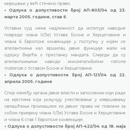
мијешање у већ стечено право.
• Одлука о допустивости број АП-803/04 од 23.
марта 2005. године, став 6
Уставни суд нема надлежност да испитује наводне
повреде члана II/3е) Устава Босне и Херцеговине и
члана 6 Европске конвенције у поступку у којем се
апеланткиња као вршилац јавне функције жали на
одлуку Вијећа о престанку мандата. Слиједи да су
апеланткињини наводи инкомпатибилни
ratione
materiae
с Уставом Босне и Херцеговине.
• Одлука о допустивости број АП-121/04 од 22.
априла 2005. године
Спор између органа јавне власти и запослених који раде
на мјестима која укључују учествовање у извршавању
овлашћења произашлих из јавног права не повлачи за
собом примјену члана II/3е) Устава Босне и Херцеговине
и члана 6 став 1 Европске конвенције.
• Одлука о допустивости број АП-422/04 од 18. маја