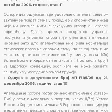
октобра 2006. године, став 11
Оспореним одлукама није удовољено апеланткињином
захтјеву за поврат стана у посјед јер у спорни стан никад
није ни уселила, нити је закључила уговор о његовом
коришћењу. Дакле, предмет конкретног управног
поступка и управног спора није била апеланткињина
имовина зато што апеланткиња није била носитељица
станарског права на спорном стану, па се тај стан и не
може сматрати њеном „имовином“, у смислу члана II/3к)
Устава Босне и Херцеговине и члана 1 Протокола број 1
уз Европску конвенцију, због чега не може уживати
заштиту коју наведени чланови пружају.
• Одлука о допустивости број АП-1785/05 од 21.
децембра 2006. године, став 10
Апелација је
ratione materiae
инкомпатибилна с Уставом
БиХ у вези с наводима о повреди члана II/3ф) Устава
Босне и Херцеговине и члана 8 Европске конвенције јер
апеланткиња никада у спорни стан није уселила, а ту су