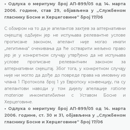
• Одлука о меритуму број АП-899/05 од 14. марта
2006. године, став 29, објављена у „Службеном
гласнику Босне и Херцеговине“ број 17/06
С обзиром на то да је апелантов захтјев за алтернативни
смјештај одбијен јер не испуњава релевантне услове
прописане законом, апелант није могао имати
„легитимна“ очекивања да ће остварити жељено право
јер је у конкретном случају утврђено да не испуњава
услове прописане релевантним законом за
алтернативни смјештај. Због тога, у конкретном случају
није ни могло да дође до повреде права на имовину из
члана 1 Протокола број 1 уз Европску конвенцију, па су
апелантови наводи у том дијелу апелације
ratione
materiae
инкомпатибилни с Уставом Босне и
Херцеговине.
• Одлука о меритуму број АП-899/05 од 14. марта
2006. године, ст. 30 и 31, објављена у „Службеном
гласнику Босне и Херцеговине“ број 17/06