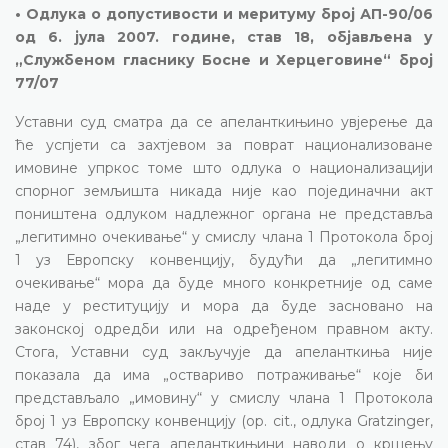
• Одлука о допустивости и меритуму број АП-90/06
од 6. јула 2007. године, став 18, објављена у
„Службеном гласнику Босне и Херцеговине“ број
77/07
Уставни суд сматра да се апеланткињино увјерење да
ће успјети са захтјевом за поврат национализоване
имовине упркос томе што одлука о национализацији
спорног земљишта никада није као појединачни акт
поништена одлуком надлежног органа не представља
„легитимно очекивање“ у смислу члана 1 Протокола број
1 уз Европску конвенцију, будући да „легитимно
очекивање“ мора да буде много конкретније од саме
наде у реституцију и мора да буде засновано на
законској одредби или на одређеном правном акту.
Стога, Уставни суд закључује да апеланткиња није
показала да има „оствариво потраживање“ које би
представљало „имовину“ у смислу члана 1 Протокола
број 1 уз Европску конвенцију (op. cit., одлука Gratzinger,
став 74), због чега апеланткињини наводи о кршењу