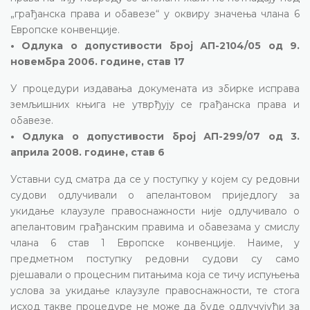
„грађанска права и обавезе“ у оквиру значења члана 6
Европске конвенције.
• Одлука о допустивости број АП-2104/05 од 9.
новембра 2006. године, став 17
У процедури издавања докумената из збирке исправа
земљишних књига не утврђују се грађанска права и
обавезе.
• Одлука о допустивости број АП-299/07 од 3.
априла 2008. године, став 6
Уставни суд сматра да се у поступку у којем су редовни
судови одлучивали о апелантовом приједлогу за
укидање клаузуле правоснажности није одлучивало о
апелантовим грађанским правима и обавезама у смислу
члана 6 став 1 Европске конвенције. Наиме, у
предметном поступку редовни судови су само
рјешавали о процесним питањима која се тичу испуњења
услова за укидање клаузуле правоснажности, те стога
исход такве процедуре не може да буде одлучујући за