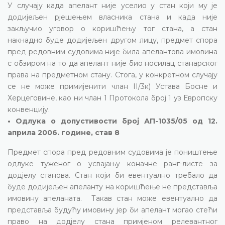
У случају када апелант није уселио у стан који му је
додијељен рјешењем власника стана и када није
закључио уговор о коришћењу тог стана, а стан
накнадно буде додијељен другом лицу, предмет спора
пред редовним судовима није била апелантова имовина
с обзиром на то да апелант није био носилац станарског
права на предметном стану. Стога, у конкретном случају
се не може примијенити члан II/3к) Устава Босне и
Херцеговине, као ни члан 1 Протокола број 1 уз Европску
конвенцију.
• Одлука о допустивости број АП-1035/05 од 12.
априла 2006. године, став 8
Предмет спора пред редовним судовима је поништење
одлуке туженог о усвајању коначне ранг-листе за
додјелу станова. Стан који би евентуално требало да
буде додијељен апеланту на коришћење не представља
имовину апеланата. Такав стан може евентуално да
представља будућу имовину јер би апелант могао стећи
право на додјелу стана примјеном релевантног