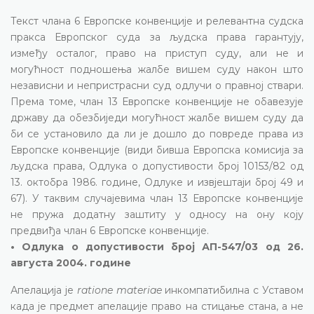
Текст члана 6 Европске конвенције и релевантна судска
пракса Европског суда за људска права гарантују,
између осталог, право на приступ суду, али не и
могућност подношења жалбе вишем суду након што
независни и непристрасни суд одлучи о правној ствари.
Према томе, члан 13 Европске конвенције не обавезује
државу да обезбиједи могућност жалбе вишем суду да
би се установило да ли је дошло до повреде права из
Европске конвенције (види бивша Европска комисија за
људска права, Одлука о допустивости број 10153/82 од
13. октобра 1986. године, Одлуке и извјештаји број 49 и
67). У таквим случајевима члан 13 Европске конвенције
не пружа додатну заштиту у односу на ону коју
предвиђа члан 6 Европске конвенције.
• Одлука о допустивости број АП-547/03 од 26.
августа 2004. године
Апелација је
ratione materiae
инкомпатибилна с Уставом
када је предмет апелације право на стицање стана, а не