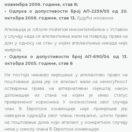
новембра 2006. године, став 8;
• Одлука о допустивости број АП-2259/05 од 20.
октобра 2006. године, став 13,
будућа имовина
Апелација је
ratione materiae
инкомпатибилна с Уставом
у случају када се апеланткиња жали на повреду права на
дом у односу на стан у којем апеланткиња никада није
живјела.
• Одлука о допустивости број АП-690/04 од 13.
октобра 2005. године, став 8
Не постоји никакво мијешање у апелантово право на
поштовање дома јер се апелант жали на немогућност
остварења права на алтернативни смјештај након
деложације из стана на којем је имао статус
привременог корисника. У околностима овог случаја
члан 8 Европске конвенције није примјењив јер
наведена одредба овог члана, генерално, штити право
на поштовање дома који апелант у конкретном случају
нема у смислу члана 8 Европске конвенције.