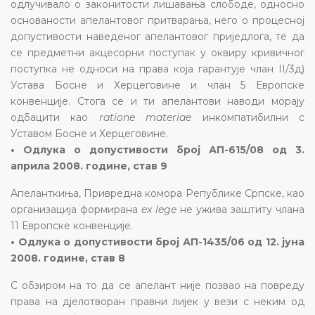
одлучивало о законитости лишавања слободе, односно
основаности апелантовог притварања, него о процесној
допустивости наведеног апелантовог приједлога, те да
се предметни акцесорни поступак у оквиру кривичног
поступка не односи на права која гарантује члан II/3д)
Устава Босне и Херцеговине и члан 5 Европске
конвенције. Стога се и ти апелантови наводи морају
одбацити као
ratione materiae
инкомпатибилни с
Уставом Босне и Херцеговине.
• Одлука о допустивости број АП-615/08 од 3.
априла 2008. године, став 9
Апеланткиња, Привредна комора Републике Српске, као
организација формирана
ex lege
не ужива заштиту члана
11 Европске конвенције.
• Одлука о допустивости број АП-1435/06 од 12. јуна
2008. године, став 8
С обзиром на то да се апелант није позвао на повреду
права на дјелотворан правни лијек у вези с неким од