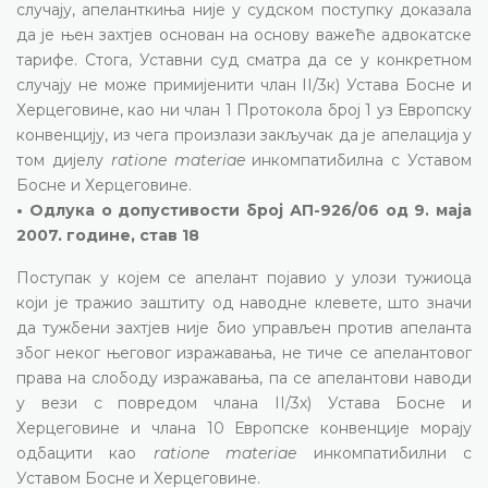
случају, апеланткиња није у судском поступку доказала
да је њен захтјев основан на основу важеће адвокатске
тарифе. Стога, Уставни суд сматра да се у конкретном
случају не може примијенити члан II/3к) Устава Босне и
Херцеговине, као ни члан 1 Протокола број 1 уз Европску
конвенцију, из чега произлази закључак да је апелација у
том дијелу
ratione materiae
инкомпатибилна с Уставом
Босне и Херцеговине.
• Одлука о допустивости број АП-926/06 од 9. маја
2007. године, став 18
Поступак у којем се апелант појавио у улози тужиоца
који је тражио заштиту од наводне клевете, што значи
да тужбени захтјев није био управљен против апеланта
због неког његовог изражавања, не тиче се апелантовог
права на слободу изражавања, па се апелантови наводи
у вези с повредом члана II/3х) Устава Босне и
Херцеговине и члана 10 Европске конвенције морају
одбацити као
ratione materiae
инкомпатибилни с
Уставом Босне и Херцеговине.