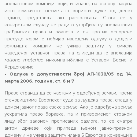
апелантовом комшији, који, и иначе, на основу закупа
исто земљиште несметано користи дуже од десет
година, представља акт располагања. Стога се у
конкретном случају не ради о утврђивању апелантових
грађанских права и обавеза и он против оспорене
пресуде којом је побијао наведену одлуку о додјели
земљишта комшији не ужива заштиту у смислу
наведеног уставног права, па слиједи да је апелација
ratione materiae
инкомпатибилна с Уставом Босне и
Херцеговине.
• Одлука о допустивости број АП-1038/05 од 14.
марта 2006. године, ст. 6 и 7
Право странца да се настани у одређеној земљи, према
становиштима Европског суда за људска права, спада у
домен јавног права сваке земље. Ако је одређена земља
ускратила право боравка, па и привременог, страном
лицу због законом прописаних разлога, то се сматра
актом државе који припада њеном јавно-правном
домену и не ужива заштиту члана 6 Европске конвенције