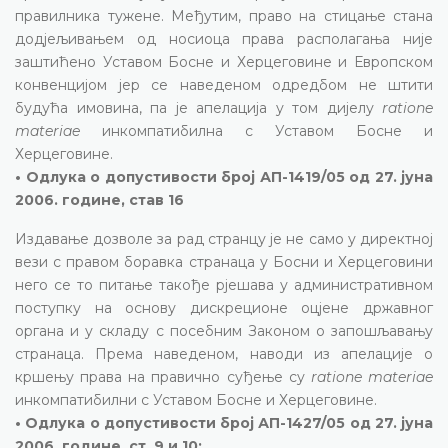
правилника тужене. Међутим, право на стицање стана
додјељивањем од носиоца права располагања није
заштићено Уставом Босне и Херцеговине и Европском
конвенцијом јер се наведеном одредбом не штити
будућа имовина, па је апелација у том дијелу
ratione
materiae
инкомпатибилна с Уставом Босне и
Херцеговине.
• Одлука о допустивости број АП-1419/05 од 27. јуна
2006. године, став 16
Издавање дозволе за рад странцу је не само у директној
вези с правом боравка странаца у Босни и Херцеговини
него се то питање такође рјешава у административном
поступку на основу дискреционе оцјене државног
органа и у складу с посебним Законом о запошљавању
странаца. Према наведеном, наводи из апелације о
кршењу права на правично суђење су
ratione materiae
инкомпатибилни с Уставом Босне и Херцеговине.
• Одлука о допустивости број АП-1427/05 од 27. јуна
2006. године, ст. 9 и 10;