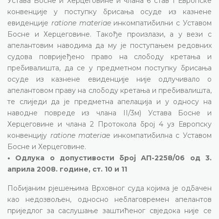
Устава Босне и Херцеговине и члана 6 став 1 Европске
конвенције у поступку брисања осуде из казнене
евиденције
ratione materiae
инкомпатибилни с Уставом
Босне и Херцеговине. Такође произлази, а у вези с
апелантовим наводима да му је поступањем редовних
судова повријеђено право на слободу кретања и
пребивалишта, да се у предметном поступку брисања
осуде из казнене евиденције није одлучивало о
апелантовом праву на слободу кретања и пребивалишта,
те слиједи да је предметна апелација и у односу на
наводне повреде из члана II/3м) Устава Босне и
Херцеговине и члана 2 Протокола број 4 уз Европску
конвенцију
ratione materiae
инкомпатибилна с Уставом
Босне и Херцеговине.
• Одлука о допустивости број АП-2258/06 од 3.
априла 2008. године, ст. 10 и 11
Побијаним рјешењима Врховног суда којима је одбачен
као недозвољен, односно неблаговремен апелантов
приједлог за саслушање заштићеног свједока није се