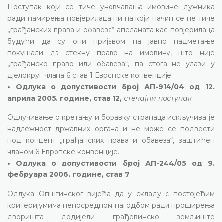
Поступак који се тиче уновчавања имовине дужника
ради намирења повјерилаца ни на који начин се не тиче
„грађанских права и обавеза“ апеланата као повјерилаца
будући да су они пријавом на јавно надметање
покушали да стекну право на имовину, што није
„грађанско право или обавеза“, па стога не улази у
дјелокруг члана 6 став 1 Европске конвенције.
• Одлука о допустивости број АП-914/04 од 12.
априла 2005. године, став 12,
стечајни поступак
Одлучивање о кретању и боравку странаца искључива је
надлежност државних органа и не може се подвести
под концепт „грађанских права и обавеза“, заштићен
чланом 6 Европске конвенције.
• Одлука о допустивости број АП-244/05 од 9.
фебруара 2006. године, став 7
Одлука Општинског вијећа да у складу с постојећим
критеријумима непосредном нагодбом ради проширења
дворишта додијели грађевинско земљиште