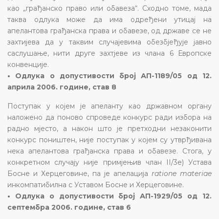
као „грађанско право или обавеза“. Сходно томе, мада
таква одлука може да има одређени утицај на
апелантова грађанска права и обавезе, од државе се не
захтијева да у таквим случајевима обезбјеђује јавно
саслушање, нити друге захтјеве из члана 6 Европске
конвенције.
• Одлука о допустивости број АП-1189/05 од 12.
априла 2006. године, став 8
Поступак у којем је апеланту као државном органу
наложено да поново спроведе конкурс ради избора на
радно мјесто, а након што је претходни незаконити
конкурс поништен, није поступак у којем су утврђивана
нека апелантова грађанска права и обавезе. Стога, у
конкретном случају није примјењив члан II/3е) Устава
Босне и Херцеговине, па је апелација
ratione materiae
инкомпатибилна с Уставом Босне и Херцеговине.
• Одлука о допустивости број АП-1929/05 од 12.
септембра 2006. године, став 6