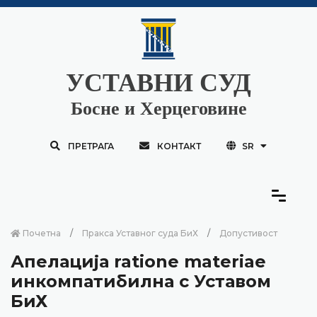
УСТАВНИ СУД
Босне и Херцеговине
ПРЕТРАГА
КОНТАКТ
SR
Почетна
Пракса Уставног суда БиХ
Допустивост
Апелација ratione materiae
инкомпатибилна с Уставом
БиХ