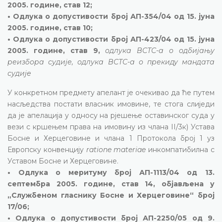
2005. године, став 12;
• Одлука о допустивости број АП-354/04 од 15. јуна
2005. године, став 10;
• Одлука о допустивости број АП-423/04 од 15. јуна
2005. године, став 9,
одлука ВСТС-а о одбијању
реизбора судије, одлука ВСТС-а о прекиду мандата
судије
У конкретном предмету апелант је очекивао да ће путем
насљедства постати власник имовине, те стога слиједи
да је апелација у односу на рјешење оставинског суда у
вези с кршењем права на имовину из члана II/3к) Устава
Босне и Херцеговине и члана 1 Протокола број 1 уз
Европску конвенцију
ratione materiae
инкомпатибилна с
Уставом Босне и Херцеговине.
• Одлука о меритуму број АП-1113/04 од 13.
септембра 2005. године, став 14, објављена у
„Службеном гласнику Босне и Херцеговине“ број
17/06;
• Одлука о допустивости број АП-2250/05 од 9.