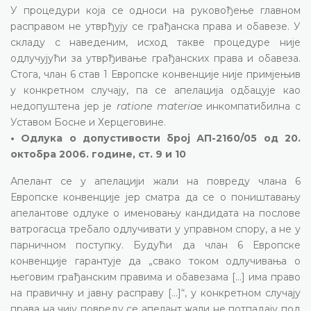
У процедури која се односи на руковођење главном
расправом не утврђују се грађанска права и обавезе. У
складу с наведеним, исход такве процедуре није
одлучујући за утврђивање грађанских права и обавеза.
Стога, члан 6 став 1 Европске конвенције није примјењив
у конкретном случају, па се апелација одбацује као
недопуштена јер је
ratione materiae
инкомпатибилна с
Уставом Босне и Херцеговине.
• Одлука о допустивости број АП-2160/05 од 20.
октобра 2006. године, ст. 9 и 10
Апелант се у апелацији жали на повреду члана 6
Европске конвенције јер сматра да се о поништавању
апелантове одлуке о именовању кандидата на послове
ватрогасца требало одлучивати у управном спору, а не у
парничном поступку. Будући да члан 6 Европске
конвенције гарантује да „свако током одлучивања о
његовим грађанским правима и обавезама [...] има право
на правичну и јавну расправу [...]“, у конкретном случају
права на чију повреду се апелант жали не потпадају под