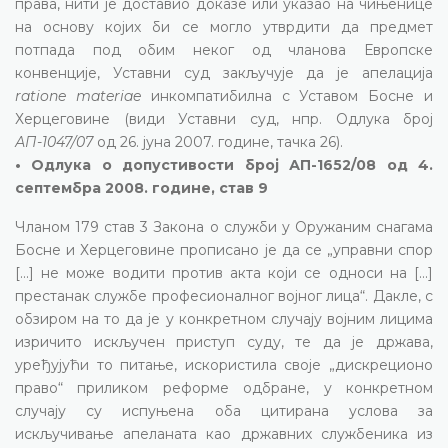
права, нити је доставио доказе или указао на чињенице
на основу којих би се могло утврдити да предмет
потпада под обим неког од чланова Европске
конвенције, Уставни суд закључује да је апелација
ratione materiae
инкомпатибилна с Уставом Босне и
Херцеговине (види Уставни суд, нпр. Одлука број
АП-1047/07
од 26. јуна 2007. године, тачка 26).
• Одлука о допустивости број АП-1652/08 од 4.
септембра 2008. године, став 9
Чланом 179 став 3 Закона о служби у Оружаним снагама
Босне и Херцеговине прописано је да се „управни спор
[...] не може водити против акта који се односи на [...]
престанак службе професионалног војног лица“. Дакле, с
обзиром на то да је у конкретном случају војним лицима
изричито искључен приступ суду, те да је држава,
уређујући то питање, искористила своје „дискреционо
право“ приликом реформе одбране, у конкретном
случају су испуњена оба цитирана услова за
искључивање апеланата као државних службеника из