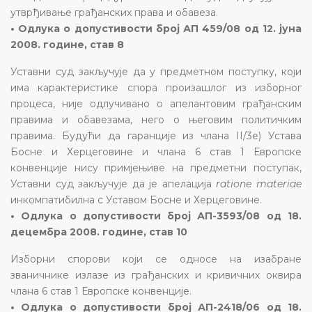
утврђивање грађанских права и обавеза.
• Одлука о допустивости број АП 459/08 од 12. јуна
2008. године, став 8
Уставни суд закључује да у предметном поступку, који
има карактеристике спора произашлог из изборног
процеса, није одлучивано о апелантовим грађанским
правима и обавезама, него о његовим политичким
правима. Будући да гаранције из члана II/3е) Устава
Босне и Херцеговине и члана 6 став 1 Европске
конвенције нису примјењиве на предметни поступак,
Уставни суд закључује да је апелација
ratione materiae
инкомпатибилна с Уставом Босне и Херцеговине.
• Одлука о допустивости број АП-3593/08 од 18.
децембра 2008. године, став 10
Изборни спорови који се односе на изабране
званичнике излазе из грађанских и кривичних оквира
члана 6 став 1 Европске конвенције.
• Одлука о допустивости број АП-2418/06 од 18.