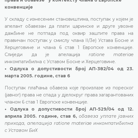
конвенције
У складу с изнесеним становиштима, поступак у којем је
апелант обавезан да плати царинске и друге увозне
дажбине не потпада под оквир заштите права на
правичан поступак у смислу члана II/3е) Устава Босне и
Херцеговине и члана 6 став 1 Европске конвенције.
Слиједи да је апелација
ratione materiae
инкомпатибилна с Уставом Босне и Херцеговине.
• Одлука о допустивости број АП-382/04 од 23.
марта 2005. године, став 6
Поступак плаћања обавеза које произлазе из пореског
(јавног) права не спада у дјелокруг права загарантованих
чланом 6 став 1 Европске конвенције.
• Одлука о допустивости број АП-529/04 од 12.
априла 2005. године, став 6,
обавеза уплате јавних
прихода, апелација ratione materiae инкомпатибилна
с Уставом БиХ