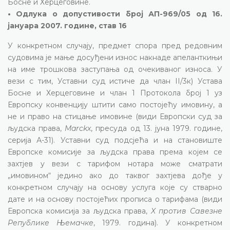
Босне и Херцеговине.
• Одлука о допустивости број АП-969/05 од 16.
јануара 2007. године, став 16
У конкретном случају, предмет спора пред редовним
судовима је мање досуђени износ накнаде апеланткињи
на име трошкова заступања од очекиваног износа. У
вези с тим, Уставни суд истиче да члан II/3к) Устава
Босне и Херцеговине и члан 1 Протокола број 1 уз
Европску конвенцију штити само постојећу имовину, а
не и право на стицање имовине (види Европски суд за
људска права,
Marckx
, пресуда од 13. јуна 1979. године,
серија А-31). Уставни суд подсјећа и на становиште
Европске комисије за људска права према којем се
захтјев у вези с тарифом нотара може сматрати
„имовином“ једино ако до таквог захтјева дође у
конкретном случају на основу услуга које су стварно
дате и на основу постојећих прописа о тарифама (види
Европска комисија за људска права,
X против Савезне
Републике Њемачке
, 1979. година). У конкретном