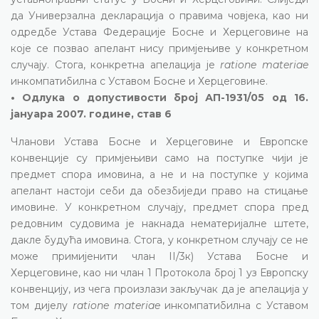
да Универзална декларација о правима човјека, као ни
одредбе Устава Федерације Босне и Херцеговине на
које се позвао апелант нису примјењиве у конкретном
случају. Стога, конкретна апелација је
ratione materiae
инкомпатибилна с Уставом Босне и Херцеговине.
• Одлука о допустивости број АП-1931/05 од 16.
јануара 2007. године, став 6
Чланови Устава Босне и Херцеговине и Европске
конвенције су примјењиви само на поступке чији је
предмет спора имовина, а не и на поступке у којима
апелант настоји себи да обезбиједи право на стицање
имовине. У конкретном случају, предмет спора пред
редовним судовима је накнада нематеријалне штете,
дакле будућа имовина. Стога, у конкретном случају се не
може примијенити члан II/3к) Устава Босне и
Херцеговине, као ни члан 1 Протокола број 1 уз Европску
конвенцију, из чега произлази закључак да је апелација у
том дијелу
ratione materiae
инкомпатибилна с Уставом