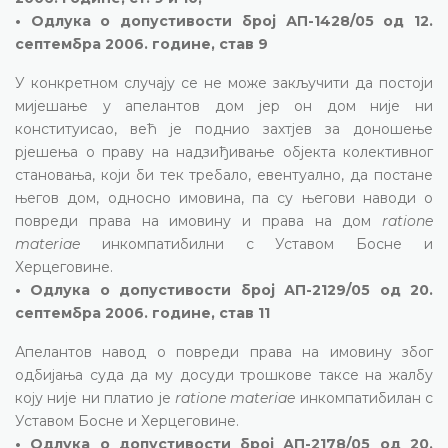
• Одлука о допустивости број АП-1428/05 од 12.
септембра 2006. године, став 9
У конкретном случају се не може закључити да постоји
мијешање у апелантов дом јер он дом није ни
конституисао, већ је поднио захтјев за доношење
рјешења о праву на надзиђивање објекта колективног
становања, који би тек требало, евентуално, да постане
његов дом, односно имовина, па су његови наводи о
повреди права на имовину и права на дом
ratione
materiae
инкомпатибилни с Уставом Босне и
Херцеговине.
• Одлука о допустивости број АП-2129/05 од 20.
септембра 2006. године, став 11
Апелантов навод о повреди права на имовину због
одбијања суда да му досуди трошкове таксе на жалбу
коју није ни платио је
ratione materiae
инкомпатибилан с
Уставом Босне и Херцеговине.
• Одлука о допустивости број АП-2178/05 од 20.