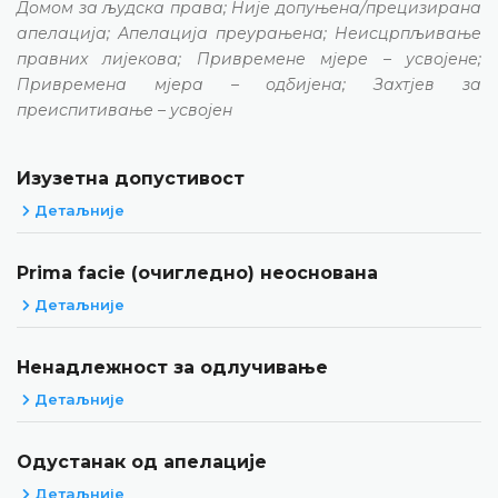
Домом за људска права; Није допуњена/прецизирана
апелација; Апелација преурањена; Неисцрпљивање
правних лијекова; Привремене мјере – усвојене;
Привремена мјера – одбијена; Захтјев за
преиспитивање – усвојен
Изузетна допустивост
Детаљније
Prima facie (очигледно) неоснована
Детаљније
Ненадлежност за одлучивање
Детаљније
Одустанак од апелације
Детаљније