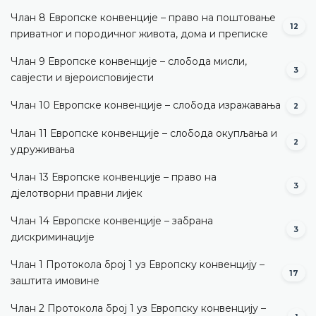
Члан 8 Европске конвенције – право на поштовање
12
приватног и породичног живота, дома и преписке
Члан 9 Европске конвенције – слобода мисли,
3
савјести и вјероисповијести
Члан 10 Европске конвенције – слобода изражавања
2
Члан 11 Европске конвенције – слобода окупљања и
2
удруживања
Члан 13 Европске конвенције – право на
3
дјелотворни правни лијек
Члан 14 Европске конвенције – забрана
3
дискриминације
Члан 1 Протокола број 1 уз Европску конвенцију –
17
заштита имовине
Члан 2 Протокола број 1 уз Европску конвенцију –