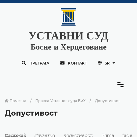
УСТАВНИ СУД
Босне и Херцеговине
ПРЕТРАГА
КОНТАКТ
SR
Почетна
Пракса Уставног суда БиХ
Допустивост
Допустивост
Садржај:
Изузетна допустивост;
Prima facie