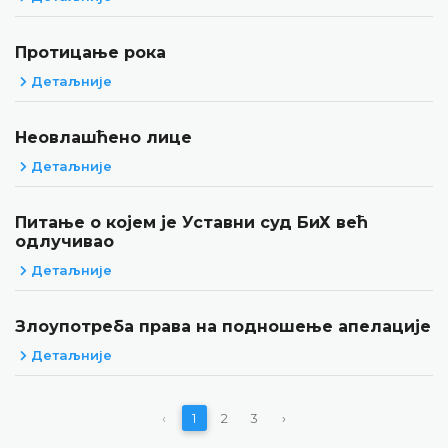
Протицање рока
Детаљније
Неовлашћено лице
Детаљније
Питање о којем је Уставни суд БиХ већ
одлучивао
Детаљније
Злоупотреба права на подношење апелације
Детаљније
‹
1
2
3
›