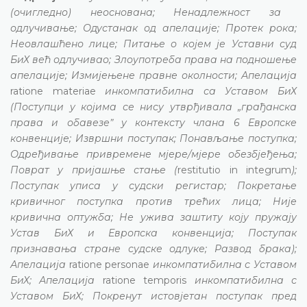
(очигледно) неоснована; Ненадлежност за
одлучивање; Одустанак од апелације; Протек рока;
Неовлашћено лице; Питање о којем је Уставни суд
БиХ већ одлучивао; Злоупотреба права на подношење
апелације; Измијењене правне околности; Апелација
ratione materiae
инкомпатибилна са Уставом БиХ
(Поступци у којима се нису утврђивала „грађанска
права и обавезеˮ у контексту члана 6 Европске
конвенције; Извршни поступак; Понављање поступка;
Одређивање привремене мјере/мјере обезбјеђења;
Поврат у пријашње стање (
restitutio in integrum
);
Поступак уписа у судски регистар; Покретање
кривичног поступка против трећих лица; Није
кривична оптужба; Не ужива заштиту коју пружају
Устав БиХ и Европска конвенција; Поступак
признавања стране судске одлуке; Развод брака);
Апелација
ratione personae
инкомпатибилна с Уставом
БиХ; Апелација
ratione temporis
инкомпатибилна с
Уставом БиХ; Покренут истовјетан поступак пред