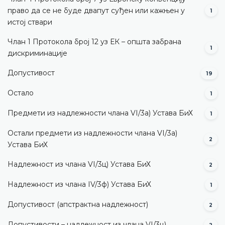
право да се не буде двапут суђен или кажњен у
1
истој ствари
Члан 1 Протокола број 12 уз ЕК – општа забрана
1
дискриминације
Допустивост
19
Остало
1
Предмети из надлежности члана VI/3а) Устава БиХ
1
Остали предмети из надлежности члана VI/3а)
2
Устава БиХ
Надлежност из члана VI/3ц) Устава БиХ
2
Надлежност из члана IV/3ф) Устава БиХ
1
Допустивост (aпстрактна надлежност)
2
Допустивости – надлежност из члана VI/3ц)