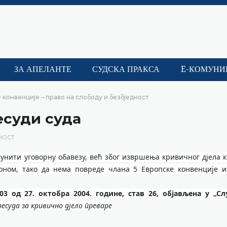
ЗА АПЕЛАНТЕ
СУДСКА ПРАКСА
E-КОМУНИ
 конвенције – право на слободу и безбједност
есуди суда
НОСТ
унити уговорну обавезу, већ због извршења кривичног дјела ко
оном, тако да нема повреде члана 5 Европске конвенције и
3 од 27. октобра 2004. године, став 26, објављена у „С
есуда за кривично дјело преваре