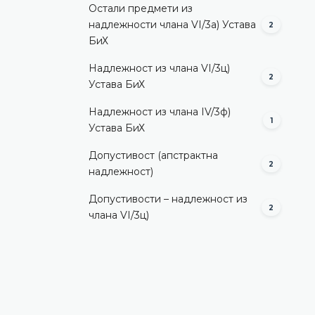
Остали предмети из
надлежности члана VI/3а) Устава
2
БиХ
Надлежност из члана VI/3ц)
2
Устава БиХ
Надлежност из члана IV/3ф)
1
Устава БиХ
Допустивост (aпстрактна
2
надлежност)
Допустивости – надлежност из
2
члана VI/3ц)