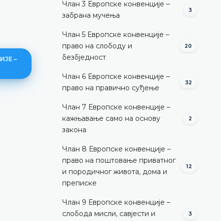
Члан 3 Европске конвенције –
3
забрана мучења
Члан 5 Европске конвенције –
право на слободу и
20
безбједност
ИЈЕ –
Члан 6 Европске конвенције –
32
право на правично суђење
Члан 7 Европске конвенције –
Законито хапшење – уопштен
кажњавање само на основу
2
закона
ДЕТАЉНИЈЕ
Члан 8 Европске конвенције –
право на поштовање приватног
12
и породичног живота, дома и
преписке
Члан 9 Европске конвенције –
слобода мисли, савјести и
3