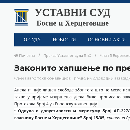
УСТАВНИ СУД
Босне и Херцеговине
О СУДУ
НОВОСТИ
ОСНОВНИ АКТИ
Почетна
Пракса Уставног суда БиХ
Члан 5 Европске
Законито хапшење по пр
ЧЛАН 5 ЕВРОПСКЕ КОНВЕНЦИЈЕ – ПРАВО НА СЛОБОДУ И БЕЗБЈЕД
Апелант није лишен слободе због тога што не може исп
такво у вријеме извршења дјела било прописано зак
Протокола број 4 уз Европску конвенцију.
•
Одлука о допустивости и меритуму број АП-227/0
гласнику Босне и Херцеговине" број 15/05,
кривична пр