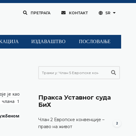
ПРЕТРАГА
КОНТАКТ
SR
КАЦИЈА
ИЗДАВАШТВО
ПОСЛОВАЊЕ
је је као
Пракса Уставног суда
 члана 1
БиХ
лужбеном
Члан 2 Европске конвенције –
2
право на живот