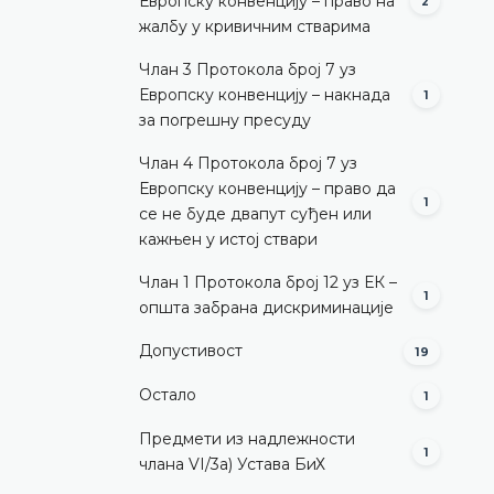
Европску конвенцију – право на
2
жалбу у кривичним стварима
Члан 3 Протокола број 7 уз
Европску конвенцију – накнада
1
за погрешну пресуду
Члан 4 Протокола број 7 уз
Европску конвенцију – право да
1
се не буде двапут суђен или
кажњен у истој ствари
Члан 1 Протокола број 12 уз ЕК –
1
општа забрана дискриминације
Допустивост
19
Остало
1
Предмети из надлежности
1
члана VI/3а) Устава БиХ