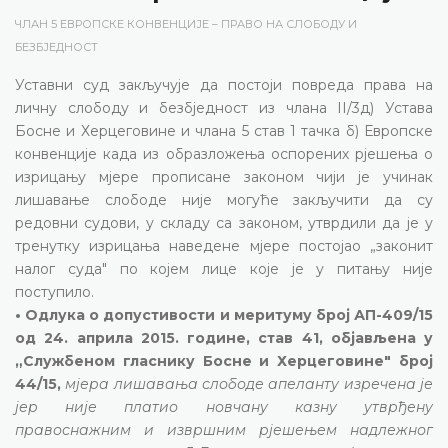
ЧЛАН 5 ЕВРОПСКЕ КОНВЕНЦИЈЕ – ПРАВО НА СЛОБОДУ И
БЕЗБЈЕДНОСТ
Уставни суд закључује да постоји повреда права на
личну слободу и безбједност из члана II/3д) Устава
Босне и Херцеговине и члана 5 став 1 тачка б) Европске
конвенције када из образложења оспорених рјешења о
изрицању мјере прописане законом чији је учинак
лишавање слободе није могуће закључити да су
редовни судови, у складу са законом, утврдили да је у
тренутку изрицања наведене мјере постојао „законит
налог суда" по којем лице које је у питању није
поступило.
• Одлука о допустивости и меритуму број АП-409/15
од 24. априла 2015. године, став 41, објављена у
„Службеном гласнику Босне и Херцеговине" број
44/15,
мјера лишавања слободе апеланту изречена је
јер није платио новчану казну утврђену
правоснажним и извршним рјешењем надлежног