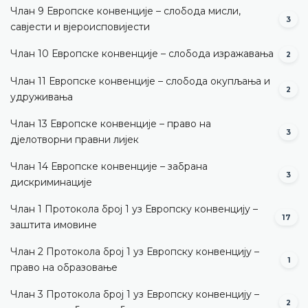
Члан 9 Европске конвенције – слобода мисли,
3
савјести и вјероисповијести
Члан 10 Европске конвенције – слобода изражавања
2
Члан 11 Европске конвенције – слобода окупљања и
2
удруживања
Члан 13 Европске конвенције – право на
3
дјелотворни правни лијек
Члан 14 Европске конвенције – забрана
3
дискриминације
Члан 1 Протокола број 1 уз Европску конвенцију –
17
заштита имовине
Члан 2 Протокола број 1 уз Европску конвенцију –
1
право на образовање
Члан 3 Протокола број 1 уз Европску конвенцију –
2