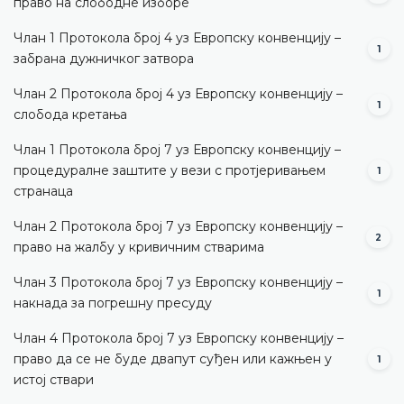
право на слободне изборе
Члан 1 Протокола број 4 уз Европску конвенцију –
1
забрана дужничког затвора
Члан 2 Протокола број 4 уз Европску конвенцију –
1
слобода кретања
Члан 1 Протокола број 7 уз Европску конвенцију –
процедуралне заштите у вези с протјеривањем
1
странаца
Члан 2 Протокола број 7 уз Европску конвенцију –
2
право на жалбу у кривичним стварима
Члан 3 Протокола број 7 уз Европску конвенцију –
1
накнада за погрешну пресуду
Члан 4 Протокола број 7 уз Европску конвенцију –
право да се не буде двапут суђен или кажњен у
1
истој ствари