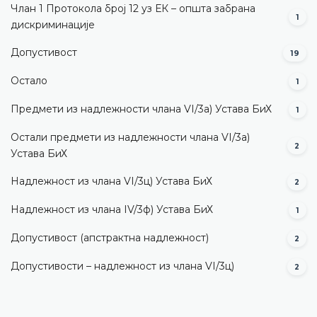
Члан 1 Протокола број 12 уз ЕК – општа забрана
1
дискриминације
Допустивост
19
Остало
1
Предмети из надлежности члана VI/3а) Устава БиХ
1
Остали предмети из надлежности члана VI/3а)
2
Устава БиХ
Надлежност из члана VI/3ц) Устава БиХ
2
Надлежност из члана IV/3ф) Устава БиХ
1
Допустивост (aпстрактна надлежност)
2
Допустивости – надлежност из члана VI/3ц)
2