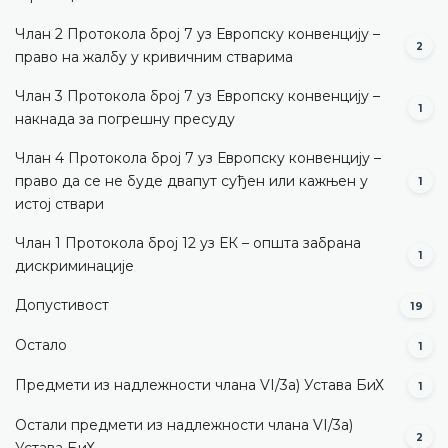
Члан 2 Протокола број 7 уз Европску конвенцију –
2
право на жалбу у кривичним стварима
Члан 3 Протокола број 7 уз Европску конвенцију –
1
накнада за погрешну пресуду
Члан 4 Протокола број 7 уз Европску конвенцију –
право да се не буде двапут суђен или кажњен у
1
истој ствари
Члан 1 Протокола број 12 уз ЕК – општа забрана
1
дискриминације
Допустивост
19
Остало
1
Предмети из надлежности члана VI/3а) Устава БиХ
1
Остали предмети из надлежности члана VI/3а)
2
Устава БиХ