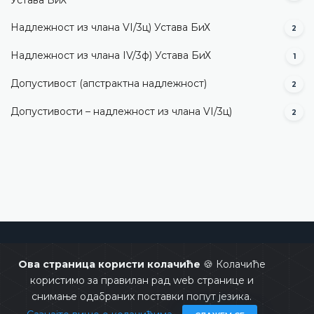
Надлежност из члана VI/3ц) Устава БиХ
2
Надлежност из члана IV/3ф) Устава БиХ
1
Допустивост (aпстрактна надлежност)
2
Допустивости – надлежност из члана VI/3ц)
2
Уставни суд Босне и Херцеговине
Ова страница користи колачиће
🍪 Колачиће
користимо за правилан рад web странице и
снимање одабраних поставки попут језика.