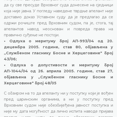
да су све пресуде Врховног суда донесене на сједници
која није јавна. У погледу наведене тврдње апелант није
доставио доказ Уставном суду да је предлагао да се
одржи рочиште пред Врховним судом, па је, стога, тај
апелантов навод неоснован и повреда права на
правично суђење не постоји.
• Одлука о меритуму број АП-993/04 од 20.
децембра 2005. године, став 80, објављена у
„Службеном гласнику Босне и Херцеговине" број
43/06;
• Одлука о допустивости и меритуму број
АП-1044/04 од 26. априла 2005. године, став 27,
објављена у „Службеном гласнику Босне и
Херцеговине" број 48/05
С обзиром на то да апеланту ни у поступку који је вођен
пред царинским органима, а ни у поступку пред
Врховним судом није обезбијеђена јавност поступка и
није му дата могућност да лично испита наводе пријава