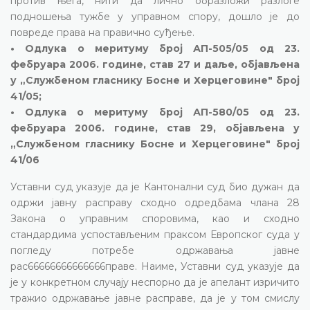
против њега, нити да лично образложи разлоге
подношења тужбе у управном спору, дошло је до
повреде права на правично суђење.
• Одлука о меритуму број АП-505/05 од 23.
фебруара 2006. године, став 27 и даље, објављена
у „Службеном гласнику Босне и Херцеговине" број
41/05;
• Одлука о меритуму број АП-580/05 од 23.
фебруара 2006. године, став 29, објављена у
„Службеном гласнику Босне и Херцеговине" број
41/06
Уставни суд указује да је Кантонални суд био дужан да
одржи јавну расправу сходно одредбама члана 28
Закона о управним споровима, као и сходно
стандардима успостављеним праксом Европског суда у
погледу потребе одржавања јавне
рас66666666666666праве. Наиме, Уставни суд указује да
је у конкретном случају неспорно да је апелант изричито
тражио одржавање јавне расправе, да је у том смислу