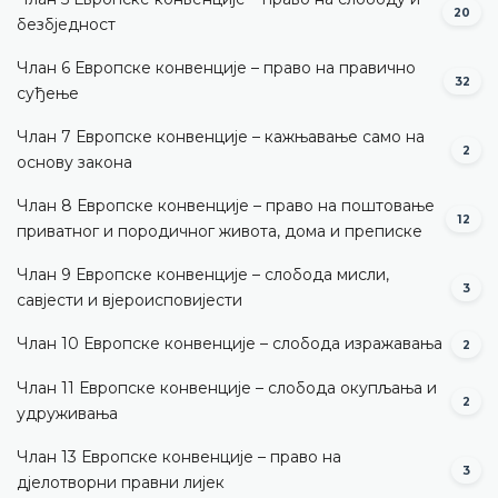
20
безбједност
Члан 6 Европске конвенције – право на правично
32
суђење
Члан 7 Европске конвенције – кажњавање само на
2
основу закона
Члан 8 Европске конвенције – право на поштовање
12
приватног и породичног живота, дома и преписке
Члан 9 Европске конвенције – слобода мисли,
3
савјести и вјероисповијести
Члан 10 Европске конвенције – слобода изражавања
2
Члан 11 Европске конвенције – слобода окупљања и
2
удруживања
Члан 13 Европске конвенције – право на
3
дјелотворни правни лијек