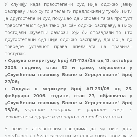
У случају када првостепени суд није одржао јавну
расправу иако су то апеланти предложили у тужби, нити
је другостепени суд покушао да исправи такав пропуст
првостепеног суда тако да сâм одржи расправу, а нису
постојали изузетни разлози који би оправдали то што
другостепени суд није одржао расправу, дошло је до
повреде уставног права апеланата на правичан
поступак.
• Одлука о меритуму број АП-1124/04 од 13. октобра
2005. године, став 32 и даље, објављена у
„Службеном гласнику Босне и Херцеговине" број
27/06;
• Одлука о меритуму број АП-231/05 од 23.
фебруара 2006. године, став 27, објављена у
„Службеном гласнику Босне и Херцеговине" број
35/06,
управни поступак и управни спор о
законитости одлука и уговора о коришћењу стана
У вези с апелантовим наводима да му није дата
могућност да буде саслушан, из стања списа произлази