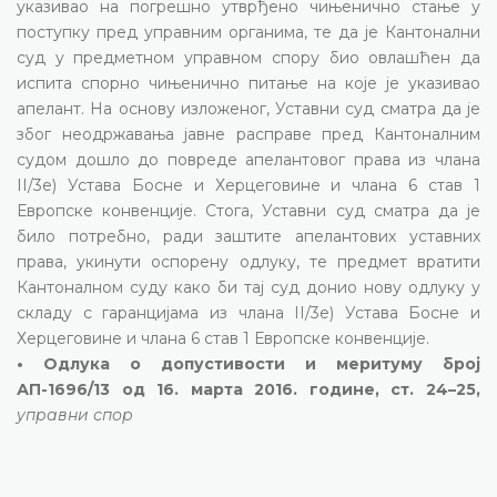
указивао на погрешно утврђено чињенично стање у
поступку пред управним органима, те да је Кантонални
суд у предметном управном спору био овлашћен да
испита спорно чињенично питање на које је указивао
апелант. На основу изложеног, Уставни суд сматра да је
због неодржавања јавне расправе пред Кантоналним
судом дошло до повреде апелантовог права из члана
II/3е) Устава Босне и Херцеговине и члана 6 став 1
Европске конвенције. Стога, Уставни суд сматра да је
било потребно, ради заштите апелантових уставних
права, укинути оспорену одлуку, те предмет вратити
Кантоналном суду како би тај суд донио нову одлуку у
складу с гаранцијама из члана II/3е) Устава Босне и
Херцеговине и члана 6 став 1 Европске конвенције.
• Одлука о допустивости и меритуму број
АП-1696/13 од 16. марта 2016. године, ст. 24–25,
управни спор