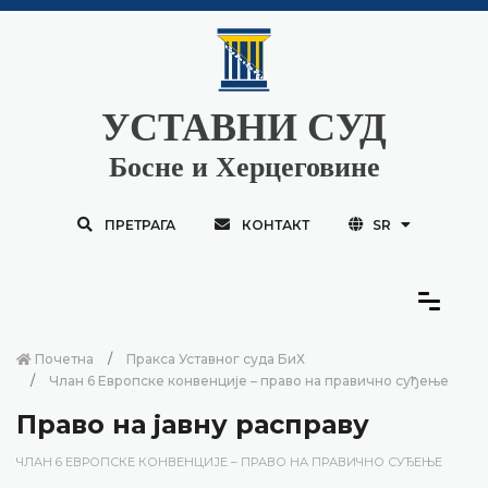
УСТАВНИ СУД
Босне и Херцеговине
ПРЕТРАГА
КОНТАКТ
SR
Почетна
Пракса Уставног суда БиХ
Члан 6 Европске конвенције – право на правично суђење
Право на јавну расправу
ЧЛАН 6 ЕВРОПСКЕ КОНВЕНЦИЈЕ – ПРАВО НА ПРАВИЧНО СУЂЕЊЕ