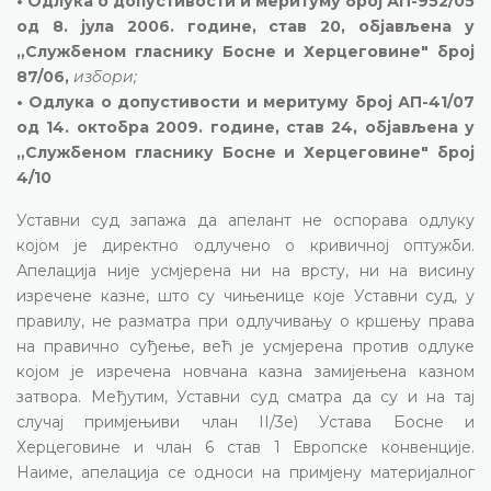
• Одлука о допустивости и меритуму број АП-952/05
од 8. јула 2006. године, став 20, објављена у
„Службеном гласнику Босне и Херцеговине" број
87/06,
избори;
• Одлука о допустивости и меритуму број АП-41/07
од 14. октобра 2009. године, став 24, објављена у
„Службеном гласнику Босне и Херцеговине" број
4/10
Уставни суд запажа да апелант не оспорава одлуку
којом је директно одлучено о кривичној оптужби.
Апелација није усмјерена ни на врсту, ни на висину
изречене казне, што су чињенице које Уставни суд, у
правилу, не разматра при одлучивању о кршењу права
на правично суђење, већ је усмјерена против одлуке
којом је изречена новчана казна замијењена казном
затвора. Међутим, Уставни суд сматра да су и на тај
случај примјењиви члан II/3е) Устава Босне и
Херцеговине и члан 6 став 1 Европске конвенције.
Наиме, апелација се односи на примјену материјалног