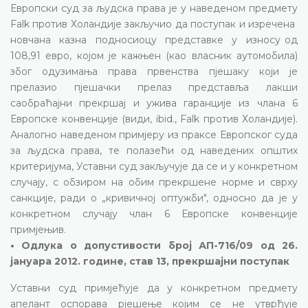
Европски суд за људска права је у наведеном предмету
Falk против Холандије закључио да поступак и изречена
новчана казна подносиоцу представке у износу од
108,91 евро, којом је кажњен (као власник аутомобила)
због одузимања права првенства пјешаку који је
прелазио пјешачки прелаз представља лакши
саобраћајни прекршај и ужива гаранције из члана 6
Европске конвенције (види, ibid., Falk против Холандије).
Аналогно наведеном примјеру из праксе Европског суда
за људска права, те полазећи од наведених општих
критеријума, Уставни суд закључује да се и у конкретном
случају, с обзиром на обим прекршене норме и сврху
санкције, ради о „кривичној оптужби", односно да је у
конкретном случају члан 6 Европске конвенције
примјењив.
• Одлука о допустивости број АП-716/09 од 26.
јануара 2012. године, став 13, прекршајни поступак
Уставни суд примјећује да у конкретном предмету
апелант оспорава рјешење којим се не утврђује