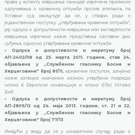
права у аспекту извршења санкције изречене приликом
одлучивања о кривичној оптужби против апеланта, па
Уставни суд закључује да се, у ствари, ради о
јединственом поступку „утврђивања кривичне оптужбе",
јер одлука о допуштености извршења или застарјелости
извршења изречене казне представља саставни дио
суђења, односно утврђивања кривичне оптужбе.
• Одлука о допустивости и меритуму број
АП-2402/08 од 25. марта 2011. године, став 24,
објављена у „Службеном гласнику Босне и
Херцеговине" број 81/11,
кривични поступак, замјена
казне затвора новчаном казном, утврђена повреда
члана 6 Европске конвенције и члана II/3е) Устава
БиХ;
• Одлука о допустивости и меритуму број
АП-2809/12 од 24. маја 2013. године, ст. 21 и 22,
објављена у „Службеном гласнику Босне и
Херцеговине" број 77/13
Имајући у виду да се у конкретном случају ради о