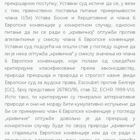
прекршајном поступку, Уставни суд истиче да се, у вези
с тим, првенствено поставља питање примјењивости
члана II/3е) Устава Босне и Херцеговине и члана 6
Европске конвенције у конкретном случају, односно
питање да ли се ради о „кривичној" оптужби против
апеланткиње у смислу члана 6 Европске конвенције.
Уставни суд подсјећа на општи став у погледу оцјене да
ли је нека оптужба „кривична" у смислу значења из члана
6 Европске конвенције, који полази од сљедећих
критеријума: класификовање према законодавству,
природа прекршаја и природа и строгост казне (види
Европски суд за људска права, Escoubet против Белгије
[GC], број представке 26780/95, став 32, ECHR 1999-VII).
Исто тако, ти критеријуми су генерално алтернативне
природе и они не морају бити кумулативно испуњени: да
би се примијенио члан 6 Европске конвенције у погледу
„кривичне" оптужбе довољно је да прекршај у
конкретном случају буде по својој природи „кривични"
са стајалишта Европске конвенције или да се ради о
прекршајно одговорном лицу којем се може изрећи