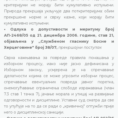
критеријуми не морају бити кумулативно испуњени.
Природа прекршаја укључује два поткритеријума: обим
прекршене норме и сврху казне, који морају бити
кумулативно испуњени.
• Одлука о допустивости и меритуму број
АП-2468/05 од 21. децембра 2006. године, став 21,
објављена у „Службеном гласнику Босне и
Херцеговине" број 38/07,
прекршајни поступак
Сврха кажњавања за повреде правила понашања у
изборном процесу, иако није јасно дефинисана у
Изборном закону, усмјерена је на спречавање
дјелатности којима се може угрозити изборни процес,
спречавање евентуалних повреда јавног поретка,
онемогућавање ограничења слободе изражавања (члан
7.3 став 1 тачка 7), јачање морала и утицај на развијање
одговорности и дисциплине. Уставни суд сматра да све
то упућује на то да се ради о „кривичној" оптужби прије
него о дисциплинској санкцији.