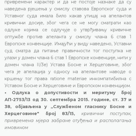
привремени карактер и да не постоје назнаке да су
наведена рјешења у смислу ставова Европског суда и
Уставног суда имала било какав утицај на апелантов
кривични досије, због чега се не могу сматрати као
одлуке којима се одлучује о утврђивању кривичне
оптужбе против апеланта у смислу члана 6 став 1
Европске конвенције. Имајући у виду наведено, Уставни
суд сматра да питање правичности тог поступка не
улази у домен члана 6 став 1 Европске конвенције, нити у
домен члана II/3е) Устава Босне и Херцеговине, због
чега је апелација у односу на апелантове наводе о
кршењу тог права ratione materiae инкомпатибилна с
Уставом Босне и Херцеговине и Европском конвенцијом.
• Одлука о допустивости и меритуму број
АП-2753/13 од 30. септембра 2015. године, ст. 37 и
38, објављена у „Службеном гласнику Босне и
Херцеговине" број 83/15,
кривични поступак,
привремена мјера забране отуђења и располагања
имовином