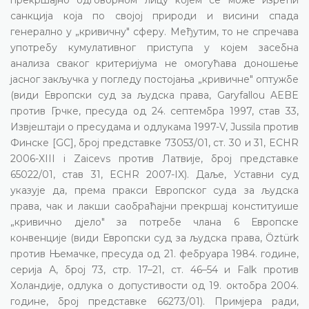
санкција која по својој природи и висини спада
генерално у „кривичну" сферу. Међутим, то не спречава
употребу кумулативног приступа у којем засебна
анализа сваког критеријума не омогућава доношење
јасног закључка у погледу постојања „кривичне" оптужбе
(види Европски суд за људска права, Garyfallou AEBE
против Грчке, пресуда од 24. септембра 1997, став 33,
Извјештаји о пресудама и одлукама 1997-V, Jussila против
Финске [GC], број представке 73053/01, ст. 30 и 31, ECHR
2006-XIII i Zaicevs против Латвије, број представке
65022/01, став 31, ECHR 2007-IX). Даље, Уставни суд
указује да, према пракси Европског суда за људска
права, чак и лакши саобраћајни прекршај конституише
„кривично дјело" за потребе члана 6 Европске
конвенције (види Европски суд за људска права, Öztürk
против Њемачке, пресуда од 21. фебруара 1984. године,
серија А, број 73, стр. 17–21, ст. 46–54 и Falk против
Холандије, одлука о допустивости од 19. октобра 2004.
године, број представке 66273/01). Примјера ради,