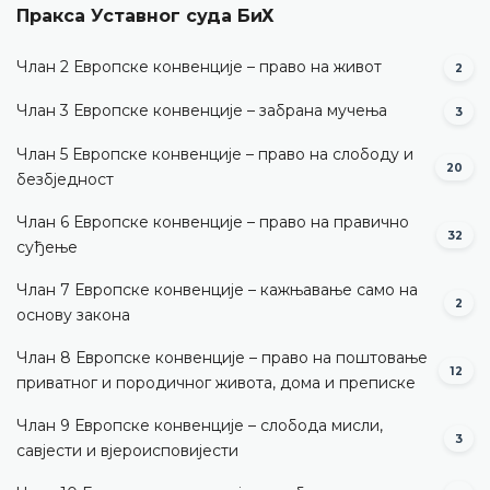
Пракса Уставног суда БиХ
Члан 2 Европске конвенције – право на живот
2
Члан 3 Европске конвенције – забрана мучења
3
Члан 5 Европске конвенције – право на слободу и
20
безбједност
Члан 6 Европске конвенције – право на правично
32
суђење
Члан 7 Европске конвенције – кажњавање само на
2
основу закона
Члан 8 Европске конвенције – право на поштовање
12
приватног и породичног живота, дома и преписке
Члан 9 Европске конвенције – слобода мисли,
3
савјести и вјероисповијести