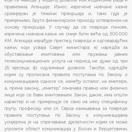
правилима Агенције. Износ изречене новчане казне
сразмјеран је тежини прекршаја и, тамо гдје је
примјењиво, бруто финансијском приходу оствареном на
основу прекршаја. У случају да се повреде понове,
изречена новчана казна не смије бити већа од 300.000
КМ. Агенција израђује преглед повреда и одговарајућих
казни, који усваја Савјет министара; е) наредба за
обустављање емитовања или пружања јавних
телекомуникационих услуга на период не дужи од три
(3) мјесеца; ф) одузимање дозволе. Такође, одредбе
којим су прописана правила поступања по Закону о
комуникацијама односе се, између осталог, на емитере,
а, према закону, „емитер“ означава правно или физичко
лице које се бави емитовањем. Закон, дакле, има општи
карактер и не примјењује се само на неку специфичну
групу, професију или сл. Сврха кажњавања за повреде
правила поступања по Закону о комуникацијама
усмјерена је на спречавање дјелатности којим се може
угрозити област комуникација у Босни и Херцеговини,