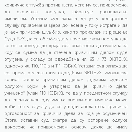
кривична оптужба против њега, него му се, привремено,
до окончања поступка, забрањује располагање
имовином. Уставни суд запажа да је у конкретном
случају привремена мјера донесена у току истраге и да
је њен примарни циљ био, како то произлази из рјешења
Суда БиХ, да се обезбиједи у почетној фази поступка да
се он спроведе до краја, без опасности да имовина за
коју се сумња да је стечена кривичним дјелом буде
отуђена, у складу са одредбама чл. 65 и 73 ЗКПБиХ,
односно чл. 110, 110.а и 111 КЗБиХ. Уставни суд запажа да
се, према релевантним одредбама ЗКПБиХ, имовинска
корист стечена кривичним дјелом „одузима судском
одлуком којом је утврђено да је кривично дјело
учињено" (члан 110 КЗБиХ), те да у предметном случају
до евентуалног одузимања апелантове имовине може
доћи тек у случају да се утврди апелантова кривична
одговорност за кривична дјела за која је осумњичен.
Стога, Уставни суд сматра да су оспорене одлуке
донесене на привременом основу, дакле да имају