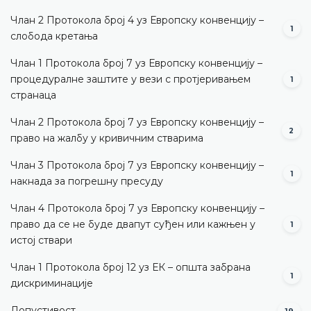
Члан 2 Протокола број 4 уз Европску конвенцију –
1
слобода кретања
Члан 1 Протокола број 7 уз Европску конвенцију –
процедуралне заштите у вези с протјеривањем
1
странаца
Члан 2 Протокола број 7 уз Европску конвенцију –
2
право на жалбу у кривичним стварима
Члан 3 Протокола број 7 уз Европску конвенцију –
1
накнада за погрешну пресуду
Члан 4 Протокола број 7 уз Европску конвенцију –
право да се не буде двапут суђен или кажњен у
1
истој ствари
Члан 1 Протокола број 12 уз ЕК – општа забрана
1
дискриминације
Допустивост