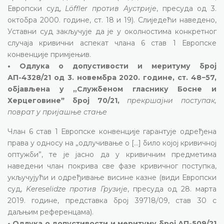
Европски суд,
Löffler против Аустрије
, пресуда од 3.
октобра 2000. године, ст. 18 и 19). Слиједећи наведено,
Уставни суд закључује да је у околностима конкретног
случаја кривични аспекат члана 6 став 1 Европске
конвенције примјењив.
• Одлука о допустивости и меритуму број
АП-4328/21 од 3. новембра 2020. године, ст. 48−57,
објављена у „Службеном гласнику Босне и
Херцеговинеˮ број 70/21,
прекршајни поступак,
поврат у пријашње стање
Члан 6 став 1 Европске конвенције гарантује одређена
права у односу на „одлучивање о [...] било којој кривичној
оптужби”, те је јасно да у кривичним предметима
наведени члан покрива све фазе кривичног поступка,
укључујући и одређивање висине казне (види Европски
суд,
Kereselidze против Грузије
, пресуда од 28. марта
2019. године, представка број 39718/09, став 30 с
даљњим референцама).
• Одлука о допустивости и меритуму број АП-509/21