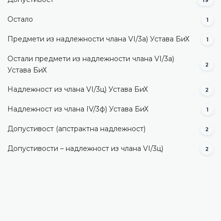
19
Остало
1
Предмети из надлежности члана VI/3а) Устава БиХ
1
Остали предмети из надлежности члана VI/3а)
2
Устава БиХ
Надлежност из члана VI/3ц) Устава БиХ
2
Надлежност из члана IV/3ф) Устава БиХ
1
Допустивост (aпстрактна надлежност)
2
Допустивости – надлежност из члана VI/3ц)
2