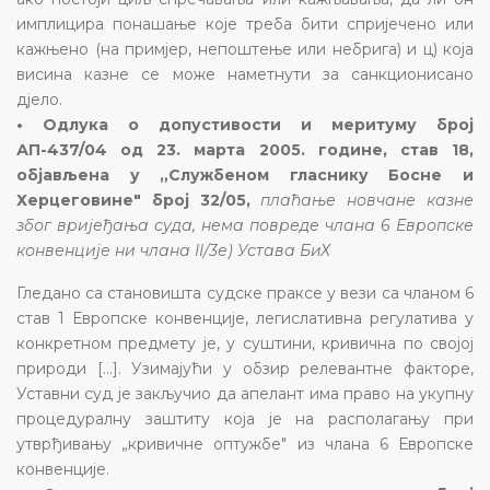
имплицира понашање које треба бити спријечено или
кажњено (на примјер, непоштење или небрига) и ц) која
висина казне се може наметнути за санкционисано
дјело.
• Одлука о допустивости и меритуму број
АП-437/04 од 23. марта 2005. године, став 18,
објављена у „Службеном гласнику Босне и
Херцеговине" број 32/05,
плаћање новчане казне
због вријеђања суда, нема повреде члана 6 Европске
конвенције ни члана II/3е) Устава БиХ
Гледано са становишта судске праксе у вези са чланом 6
став 1 Европске конвенције, легислативна регулатива у
конкретном предмету је, у суштини, кривична по својој
природи [...]. Узимајући у обзир релевантне факторе,
Уставни суд је закључио да апелант има право на укупну
процедуралну заштиту која је на располагању при
утврђивању „кривичне оптужбе" из члана 6 Европске
конвенције.