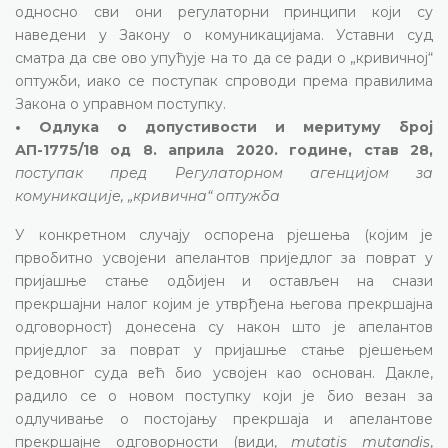
односно сви они регулаторни принципи који су
наведени у Закону о комуникацијама. Уставни суд
сматра да све ово упућује на то да се ради о „кривичној“
оптужби, иако се поступак спроводи према правилима
Закона о управном поступку.
• Одлука о допустивости и меритуму број
АП-1775/18 од 8. априла 2020. године, став 28,
поступак пред Регулаторном агенцијом за
комуникације, „кривична“ оптужба
У конкретном случају оспорена рјешења (којим је
првобитно усвојени апелантов приједлог за поврат у
пријашње стање одбијен и остављен на снази
прекршајни налог којим је утврђена његова прекршајна
одговорност) донесена су након што је апелантов
приједлог за поврат у пријашње стање рјешењем
редовног суда већ био усвојен као основан. Дакле,
радило се о новом поступку који је био везан за
одлучивање о постојању прекршаја и апелантове
прекршајне одговорности (види,
mutatis mutandis
,