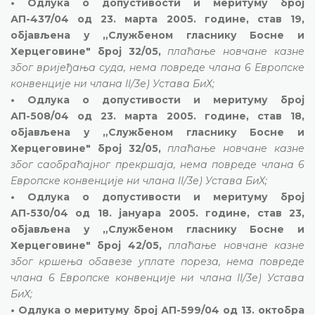
• Одлука о допустивости и меритуму број
АП-437/04 од 23. марта 2005. године, став 19,
објављена у „Службеном гласнику Босне и
Херцеговине" број 32/05,
плаћање новчане казне
због вријеђања суда, нема повреде члана 6 Европске
конвенције ни члана II/3е) Устава БиХ;
• Одлука о допустивости и меритуму број
АП-508/04 од 23. марта 2005. године, став 18,
објављена у „Службеном гласнику Босне и
Херцеговине" број 32/05,
плаћање новчане казне
због саобраћајног прекршаја, нема повреде члана 6
Европске конвенције ни члана II/3е) Устава БиХ;
• Одлука о допустивости и меритуму број
АП-530/04 од 18. јануара 2005. године, став 23,
објављена у „Службеном гласнику Босне и
Херцеговине" број 42/05,
плаћање новчане казне
због кршења обавезе уплате пореза, нема повреде
члана 6 Европске конвенције ни члана II/3е) Устава
БиХ;
• Одлука о меритуму број АП-599/04 од 13. октобра