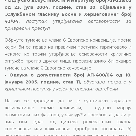
• Одлука о допустивости и меритуму број АП-223/02
од 23. јула 2004. године, став 20, објављена у
„Службеном гласнику Босне и Херцеговине" број
43/04,
поступак утврђивања одговорности за
привредни преступ
Обрнуто тумачење члана 6 Европске конвенције, према
којем би се право на правичан поступак гарантовало и
некоме ко тражи утврђивање основаности кривичне
оптужбе против другог лица, превазилазило би оквире
тумачења члана 6 Европске конвенције.
• Одлука о допустивости број АП-408/04 од 18.
јануара 2005. године, став 11,
обустава истраге у
кривичном поступку у којем је апелант оштећени
Да би се одредило да ли је суштински карактер
легислативне схеме кривични, судови морају
размотрити низ фактора, укључујући посебно: а) да ли је
циљ или један од циљева релевантних закона
спречавање или кажњавање одређеног понашања; б)
ако постоји циљ спречавања или кажњавања, да ли он