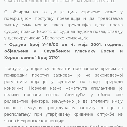
ЧЛАН 6 ЕВРОПСКЕ КОНВЕНЦИЈЕ – ПРАВО НА ПРАВИЧНО СУЂЕЊЕ
С обзиром на то да је циљ изречене казне у
прекршајном поступку превенција и да представља
знатну суму новца, таква прекршајна дјела, према
судској пракси Европског суда за људска права, спадају
у дјелокруг члана 6 Европске конвенције.
• Одлука број У-19/00 од 4. маја 2001. године,
објављена у „Службеном гласнику Босне и
Херцеговине" број 27/01
Поступак у којем су апеланти проглашени кривим за
привредни преступ заснован је на законодавној
регулативи која је, у суштини, по својој природи
кривична. Новчана казна наметнута апелантима је
велики новчани износ. Узимајући у обзир све
релевантне факторе, закључено је да апеланти имају
право на укупну процедуралну заштиту, која је на
располагању при утврђивању кривичне оптужбе из
члана 6 Европске конвенције.