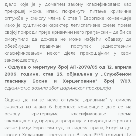
дјело које је у домаћем закону класификовано као
прекршај може, ипак, покренути питање кривичне
оптужбе у смислу члана 6 став 1 Европске конвенције
иако је суштински карактер легислативне схеме према
својој природи прије кривични него грађански – да би се
омогућило да држава не може избјећи обавезу да
обезбиједи правичан поступак једноставним
класификовањем неког дјела прекршајним у свом
законодавству.
• Одлука о меритуму број АП-2078/05 од 12. априла
2006. године, став 25, објављена у „Службеном
гласнику Босне и Херцеговине" број 7/07,
одузимање возила због царинског прекршаја
Оцјена да ли је нека оптужба „кривична" у смислу
значења из члана 6 Европске конвенције даје се на
основу критеријума: класификовање према
законодавству, природа прекршаја и природа и строгост
казне (види Европски суд за људска права, Engel и др.
против Холандије, пресуда од 8. јуна 1976. године). Ти