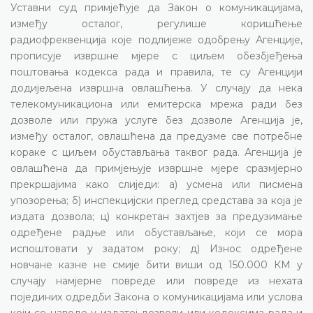
Уставни суд примјећује да Закон о комуникацијама,
између осталог, регулише коришћење
радиофреквенција које подлијеже одобрењу Агенције,
прописује извршне мјере с циљем обезбјеђења
поштовања кодекса рада и правила, те су Агенцији
додијељена извршна овлашћења. У случају да нека
телекомуникациона или емитерска мрежа ради без
дозволе или пружа услуге без дозволе Агенција је,
између осталог, овлашћена да предузме све потребне
кораке с циљем обустављања таквог рада. Агенција је
овлашћена да примјењује извршне мјере сразмјерно
прекршајима како слиједи: а) усмена или писмена
упозорења; б) инспекцијски преглед средстава за која је
издата дозвола; ц) конкретан захтјев за предузимање
одређене радње или обустављање, који се мора
испоштовати у задатом року; д) Износ одређене
новчане казне не смије бити виши од 150.000 КМ у
случају намјерне повреде или повреде из нехата
појединих одредби Закона о комуникацијама или услова
који се наводе у издатој дозволи или кодексима рада и