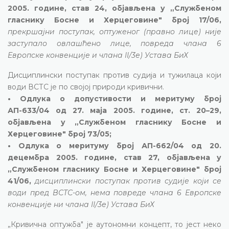
2005. године, став 24, објављена у „Службеном
гласнику Босне и Херцеговине" број 17/06,
прекршајни поступак, оптуженог (правно лице) није
заступало овлашћено лице, повреда члана 6
Европске конвенције и члана II/3е) Устава БиХ
Дисциплински поступак против судија и тужилаца који
води ВСТС је по својој природи кривични.
• Одлука о допустивости и меритуму број
АП-633/04 од 27. маја 2005. године, ст. 20–29,
објављена у „Службеном гласнику Босне и
Херцеговине" број 73/05;
• Одлука о меритуму број АП-662/04 од 20.
децембра 2005. године, став 27, објављена у
„Службеном гласнику Босне и Херцеговине" број
41/06,
дисциплински поступак против судије који се
води пред ВСТС-ом, нема повреде члана 6 Европске
конвенције ни члана II/3е) Устава БиХ
„Кривична оптужба" је аутономни концепт, то јест неко