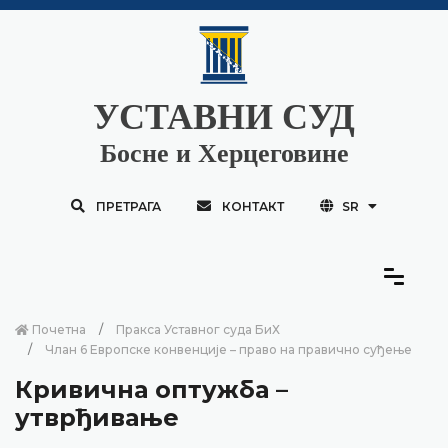
УСТАВНИ СУД
Босне и Херцеговине
ПРЕТРАГА
КОНТАКТ
SR
Почетна
Пракса Уставног суда БиХ
Члан 6 Европске конвенције – право на правично суђење
Кривична оптужба –
утврђивање