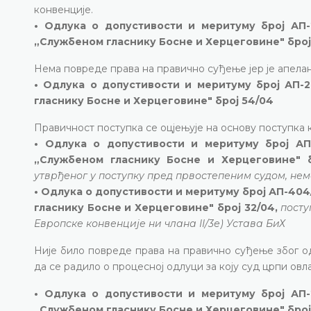
конвенције.
• Одлука о допустивости и меритуму број АП-2
„Службеном гласнику Босне и Херцеговине" број
Нема повреде права на правично суђење јер је апелан
• Одлука о допустивости и меритуму број АП-2
гласнику Босне и Херцеговине" број 54/04
Правичност поступка се оцјењује на основу поступка к
• Одлука о допустивости и меритуму број АП-
„Службеном гласнику Босне и Херцеговине" б
утврђеног у поступку пред првостепеним судом, нема
• Одлука о допустивости и меритуму број АП-404/
гласнику Босне и Херцеговине" број 32/04,
посту
Европске конвенције ни члана II/3е) Устава БиХ
Није било повреде права на правично суђење због о
да се радило о процесној одлуци за коју суд црпи ов
• Одлука о допустивости и меритуму број АП-
„Службеном гласнику Босне и Херцеговине" број