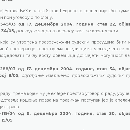
) Устава БиХ и члана 6 став 1 Европске конвенције због тума
и при уговору о поклону.
545/03 од 17. децембра 2004. године, став 22, обј
 34/05,
раскид уговора о поклону због незахвалности
 која су утврђена правоснажним судским пресудама бити 
на" претјеран је терет према појединцима, усљед чега се 
осједовати такву врсту обвезница доживјети могућност да
288/03 од 17. децембра 2004. године, став 34, обј
рој 8/05,
одгађање извршења правоснажних судских п
раду, према којем му је
ex lege
престао уговор о раду, уруч
едставља кршење права на правичан поступак јер је апелан
их права.
119/04 од 9. децембра 2004. године, став 30, обја
15/05