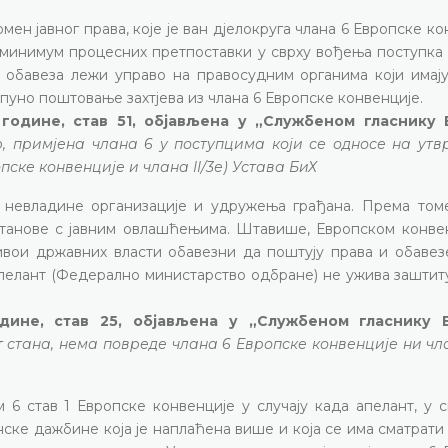
мен јавног права, које је ван дјелокруга члана 6 Европске ко
минимум процесних претпоставки у сврху вођења поступка 
 обавеза лежи управо на правосудним органима који имају
 пуно поштовање захтјева из члана 6 Европске конвенције.
 године, став 51, објављена у „Службеном гласнику
р, примјена члана 6 у поступцима који се односе на ут
ске конвенције и члана II/3е) Устава БиХ
, невладине организације и удружења грађана. Према томе
танове с јавним овлашћењима. Штавише, Европском конвен
вои државних власти обавезни да поштују права и обавезе
апелант (Федерално министарство одбране) не ужива заштит
године, став 25, објављена у „Службеном гласнику 
 стана, нема повреде члана 6 Европске конвенције ни члан
6 став 1 Европске конвенције у случају када апелант, у с
ске дажбине која је наплаћена више и која се има сматрат