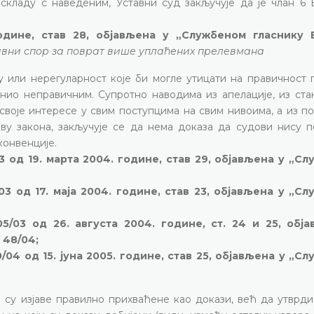
 складу с наведеним, Уставни суд закључује да је члан 6 
године, став 28, објављена у „Службеном гласнику 
авни спор за поврат више уплаћених прелевмана
 или нерегуларност које би могле утицати на правичност п
инио неправичним. Супротно наводима из апелације, из ста
 своје интересе у свим поступцима на свим нивоима, а из п
ову закона, закључује се да нема доказа да судови нису п
конвенције.
3 од 19. марта 2004. године, став 29, објављена у „С
03 од 17. маја 2004. године, став 23, објављена у „С
5/03 од 26. августа 2004. године, ст. 24 и 25, обј
 48/04;
/04 од 15. јуна 2005. године, став 25, објављена у „С
и су изјаве правилно прихваћене као докази, већ да утврди