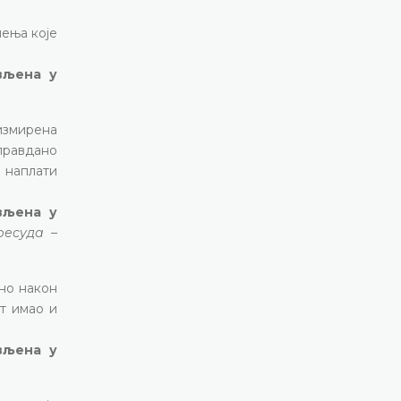
чења које
ављена у
измирена
оправдано
 наплати
ављена у
ресуда –
ено након
т имао и
вљена у