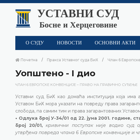
УСТАВНИ СУД
Босне и Херцеговине
О СУДУ
НОВОСТИ
ОСНОВНИ АКТИ
Почетна
Пракса Уставног суда БиХ
Члан 6 Европске
Уопштено - I дио
ЧЛАН 6 ЕВРОПСКЕ КОНВЕНЦИЈЕ – ПРАВО НА ПРАВИЧНО СУЂЕЊЕ
Уставни суд БиХ као домаћа институција која има 
Уставом БиХ мора указати на повреду права загаран
слобода, па самим тим и права загарантованих Уставо
• Одлука број У-34/01 од 22. јуна 2001. године,
број 20/01,
кривични поступак није водио суд о
утврђена повреда члана 6 Европске конвенције и чл