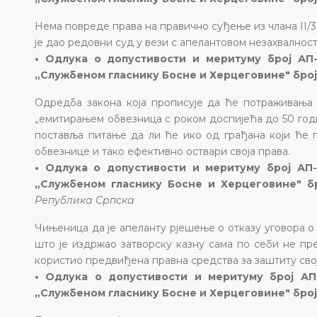
Нема повреде права на правично суђење из члана II/3е
је дао редовни суд у вези с апелантовом незахвалност
• Одлука о допустивости и меритуму број АП-
„Службеном гласнику Босне и Херцеговине" број
Одредба закона која прописује да ће потраживања
„емитирањем обвезница с роком доспијећа до 50 годи
поставља питање да ли ће ико од грађана који ће п
обвезнице и тако ефективно оствари своја права.
• Одлука о допустивости и меритуму број АП-
„Службеном гласнику Босне и Херцеговине" б
Република Српска
Чињеница да је апеланту рјешење о отказу уговора о 
што је издржао затворску казну сама по себи не пр
користио предвиђена правна средства за заштиту свој
• Одлука о допустивости и меритуму број АП-
„Службеном гласнику Босне и Херцеговине" број 