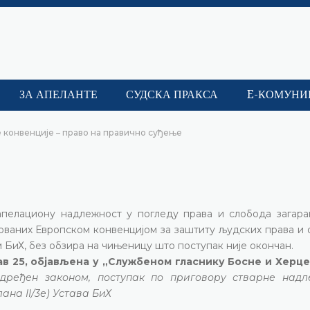
ЗА АПЕЛАНТЕ
СУДСКА ПРАКСА
E-КОМУНИ
 конвенције – право на правично суђење
апелациону надлежност у погледу права и слобода загара
тованих Европском конвенцијом за заштиту људских права и
м БиХ, без обзира на чињеницу што поступак није окончан.
 став 25, објављена у „Службеном гласнику Босне и Херц
дређен законом, поступак по приговору стварне надл
ана II/3е) Устава БиХ