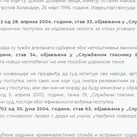
н на који су докази добијени (види, између осталих извора
ротив Холандије, 26. март 1996. године, Извјештаји пресуда
2 од 28. априла 2004. године, став 33, објављена у „С
арнични поступак за издавање налога за отказ уговора 
када су тужбе апеланата одбијене због непоштовања законск
одине, став 34, објављена у „Службеном гласнику 
та новца наплаћеног на име посебне царинске таксе
ке конвенције не предвиђа да суд испитује све наводе, ар
у поступка, него само оне које суд сматра релевантним за
на у поступку, али сви они не морају да буду изнесени у об
од 5. априла 2002. године, тачка 19, „Службени гласник
аки суд, постоји због ефикасности вођења поступка.
02 од 30. јуна 2004. године, став 63, објављена у „С
ос станарског права с дједа на унука, утврђена повреда
ћене раднике криминалистичке службе и истражног судију,