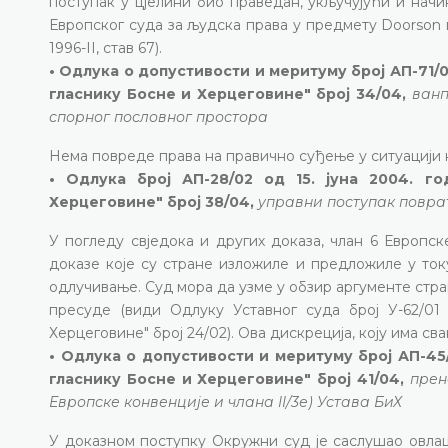
поступак у цјелини био праведан, укључујући и начи
Европског суда за људска права у предмету Doorson п
1996-II, став 67).
• Одлука о допустивости и меритуму број АП-71/0
гласнику Босне и Херцеговине" број 34/04,
ванп
спорног пословног простора
Нема повреде права на правично суђење у ситуацији 
• Одлука број АП-28/02 од 15. јуна 2004. г
Херцеговине" број 38/04,
управни поступак повра
У погледу свједока и других доказа, члан 6 Европс
доказе које су стране изложиле и предложиле у ток
одлучивање. Суд мора да узме у обзир аргументе стра
пресуде (види Одлуку Уставног суда број У-62/01 
Херцеговине" број 24/02). Ова дискреција, коју има св
• Одлука о допустивости и меритуму број АП-45/
гласнику Босне и Херцеговине" број 41/04,
прен
Европске конвенције и члана II/3е) Устава БиХ
У доказном поступку Окружни суд је саслушао овлаш