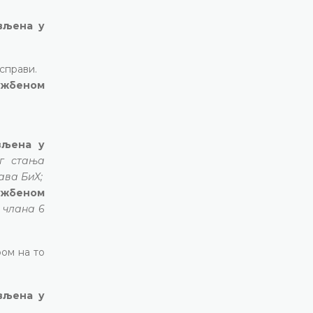
ављена у
справи.
лужбеном
вљена у
ог стања
ава БиХ;
лужбеном
 члана 6
ром на то
ављена у