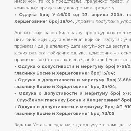
имовином, те која представља „грађанско право". У
конвенције примјењив у конкретном предмету.
• Одлука број У-46/03 од 23. априла 2004. 
Херцеговине" број 38/04,
управни поступак и упр
Апелант није навео било какву процедуралну грешку
нити било који други елеменат који би поступак уч
произлази да је апеланту дата могућност да заступа
јасних разлога побијаних одлука, донесених на осн
правично, као што то захтијева члан 6 став 1 Европске 
• Одлука о допустивости и меритуму број У-61/0
гласнику Босне и Херцеговине" број 15/04;
• Одлука о допустивости и меритуму број У-68/
гласнику Босне и Херцеговине" број 34/04;
• Одлука о допустивости и меритуму број У-10
„Службеном гласнику Босне и Херцеговине" број
• Одлука о допустивости и меритуму број АП-910
гласнику Босне и Херцеговине" број 73/05
Задатак Уставног суда није да одлучује о томе да л