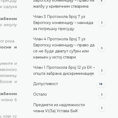
Европску конвенцију – право на
, пресуду
2
жалбу у кривичним стварима
 и одлука
Члан 3 Протокола број 7 уз
лужбеном
Европску конвенцију – накнада
1
о закупу
за погрешну пресуду
Члан 4 Протокола број 7 уз
ог рока.
Европску конвенцију – право да
Босне и
1
се не буде двапут суђен или
кажњен у истој ствари
гументе и
Члан 1 Протокола број 12 уз ЕК –
 законско
1
општа забрана дискриминације
разложењу
 Босне и
Допустивост
19
лужбеном
Остало
1
 члана 6
Предмети из надлежности
1
члана VI/3а) Устава БиХ
 који су