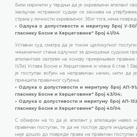
били изричити у тврдњи да је окривљени апелант сво
закључак истражног судије се заснива на утврђив
страха у личности окривљеног. Због тога, нема повре
• Одлука о допустивости и меритуму број У-50/
гласнику Босне и Херцеговине" број 41/04
Уставни суд сматра да је током цјелокупног поступ
чињеничног стања одлучног за доношење судских прес
апелантове захтјеве на основу примјењивих правних
II/3е) Устава Босне и Херцеговине и члана 6 став 1 Е
је поступак вођен на неправичан начин, нити да 
принципа правичног суђења.
• Одлука о допустивости и меритуму број АП-91/
гласнику Босне и Херцеговине" број 43/04;
• Одлука о допустивости и меритуму број АП-152
гласнику Босне и Херцеговине" број 40/04
С обзиром на то да је апелант у апелацији навео 
правичан поступак, те да не постоје друге индиције 
није дошло до повреде права на правичан поступак из