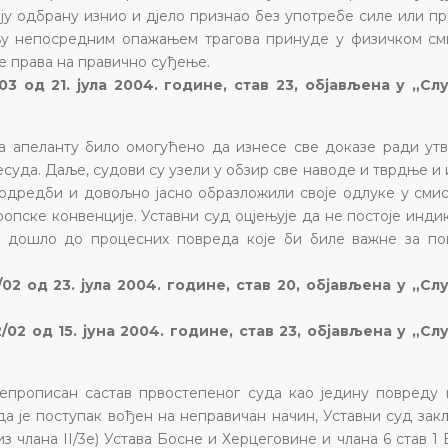
ју одбрану изнио и дјело признао без употребе силе или пр
ању непосредним опажањем трагова принуде у физичком см
де права на правично суђење.
03 од 21. јула 2004. године, став 23, објављена у „С
ка апеланту било омогућено да изнесе све доказе ради ут
уда. Даље, судови су узели у обзир све наводе и тврдње и
 одредби и довољно јасно образложили своје одлуке у смис
вропске конвенције. Уставни суд оцјењује да не постоје инди
је дошло до процесних повреда које би биле важне за п
02 од 23. јула 2004. године, став 20, објављена у „С
/02 од 15. јуна 2004. године, став 23, објављена у „С
непрописан састав првостепеног суда као једину повреду 
да је поступак вођен на неправичан начин, Уставни суд зак
 члана II/3е) Устава Босне и Херцеговине и члана 6 став 1