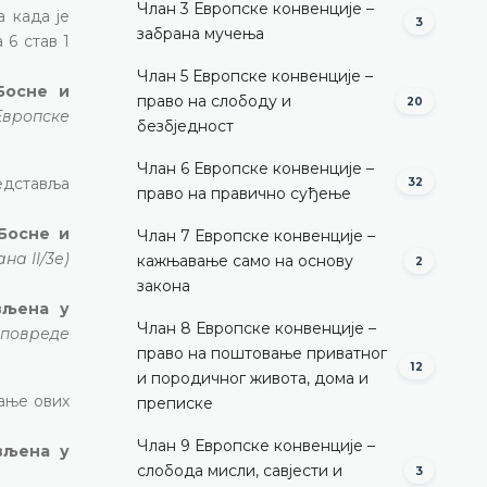
Члан 3 Европске конвенције –
 када је
3
забрана мучења
 6 став 1
Члан 5 Европске конвенције –
Босне и
право на слободу и
20
Европске
безбједност
Члан 6 Европске конвенције –
едставља
32
право на правично суђење
 Босне и
Члан 7 Европске конвенције –
на II/3е)
кажњавање само на основу
2
закона
вљена у
Члан 8 Европске конвенције –
 повреде
право на поштовање приватног
12
и породичног живота, дома и
ање ових
преписке
Члан 9 Европске конвенције –
ављена у
слобода мисли, савјести и
3