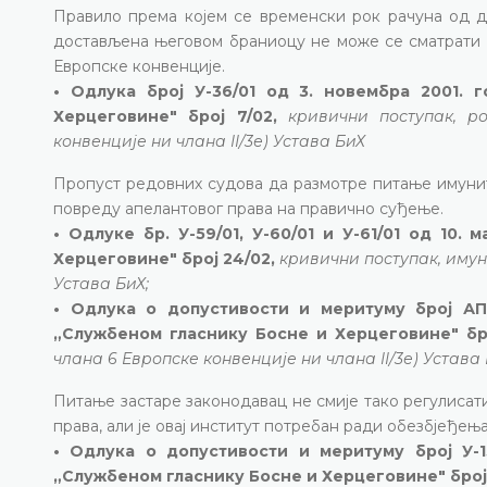
Правило према којем се временски рок рачуна од д
достављена његовом браниоцу не може се сматрати д
Европске конвенције.
• Одлука број У-36/01 од 3. новембра 2001. 
Херцеговине" број 7/02,
кривични поступак, р
конвенције ни члана II/3е) Устава БиХ
Пропуст редовних судова да размотре питање имуни
повреду апелантовог права на правично суђење.
• Одлуке бр. У-59/01, У-60/01 и У-61/01 од 10
Херцеговине" број 24/02,
кривични поступак, имун
Устава БиХ;
• Одлука о допустивости и меритуму број АП-
„Службеном гласнику Босне и Херцеговине" бро
члана 6 Европске конвенције ни члана II/3е) Устава
Питање застаре законодавац не смије тако регулиса
права, али је овај институт потребан ради обезбјеђењ
• Одлука о допустивости и меритуму број У-1
„Службеном гласнику Босне и Херцеговине" број