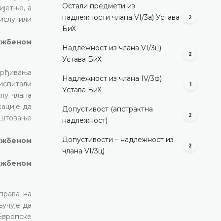
Остали предмети из
ијетње, а
надлежности члана VI/3а) Устава
2
ислу или
БиХ
лужбеном
Надлежност из члана VI/3ц)
2
Устава БиХ
врђивања
Надлежност из члана IV/3ф)
 испитали
1
Устава БиХ
лу члана
кације да
Допустивост (aпстрактна
2
оштовање
надлежност)
Допустивости – надлежност из
лужбеном
2
члана VI/3ц)
лужбеном
права на
ључује да
 Европске