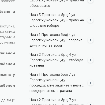
Европску конвенцију – право на
Европске
1
образовање
Босне и
Члан 3 Протокола број 1 уз
Европску конвенцију – право на
2
слободне изборе
оступка,
ња списа
Члан 1 Протокола број 4 уз
отпуних и
Европску конвенцију – забрана
1
оступали
дужничког затвора
лужбеном
Члан 2 Протокола број 4 уз
Европску конвенцију – слобода
1
лужбеном
кретања
Члан 1 Протокола број 7 уз
ављена у
Европску конвенцију –
1
процедуралне заштите у вези с
лужбеном
протјеривањем странаца
Члан 2 Протокола број 7 уз
 да ли је