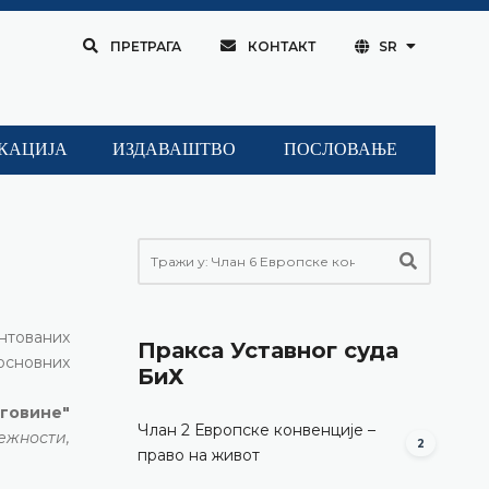
ПРЕТРАГА
КОНТАКТ
SR
КАЦИЈА
ИЗДАВАШТВО
ПОСЛОВАЊЕ
нтованих
Пракса Уставног суда
 основних
БиХ
еговине"
Члан 2 Европске конвенције –
ежности,
2
право на живот