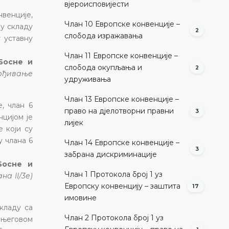
вјероисповијести
нвенције,
Члан 10 Европске конвенције –
у складу
2
слобода изражавања
 уставну
Члан 11 Европске конвенције –
 Босне и
слобода окупљања и
2
врђивање
удруживања
Члан 13 Европске конвенције –
, члан 6
право на дјелотворни правни
3
цијом је
лијек
 који су
у члана 6
Члан 14 Европске конвенције –
3
забрана дискриминације
Босне и
Члан 1 Протокола број 1 уз
а II/3е)
Европску конвенцију – заштита
17
имовине
кладу са
Члан 2 Протокола број 1 уз
и његовом