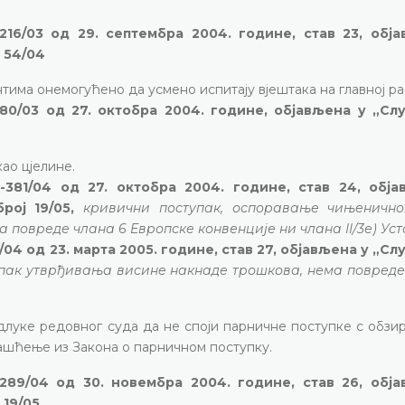
16/03 од 29. септембра 2004. године, став 23, обј
 54/04
тима онемогућено да усмено испитају вјештака на главној ра
80/03 од 27. октобра 2004. године, објављена у „С
ао цјелине.
381/04 од 27. октобра 2004. године, став 24, обја
рој 19/05,
кривични поступак, оспоравање чињеничн
 повреде члана 6 Европске конвенције ни члана II/3е) Уст
04 од 23. марта 2005. године, став 27, објављена у „С
пак утврђивања висине накнаде трошкова, нема повреде
длуке редовног суда да не споји парничне поступке с обзи
лашћење из Закона о парничном поступку.
289/04 од 30. новембра 2004. године, став 26, обј
 19/05