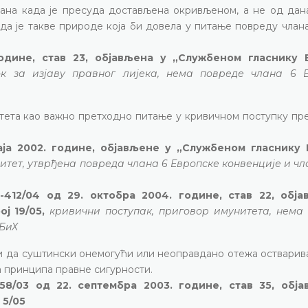
ана када је пресуда достављена окривљеном, а не од дана
а је такве природе која би довела у питање повреду члана
године, став 23, објављена у „Службеном гласнику 
ок за изјаву правног лијека, нема повреде члана 6 
тета као важно претходно питање у кривичном поступку пр
. маја 2002. године, објављене у „Службеном гласнику
итет, утврђена повреда члана 6 Европске конвенције и чла
412/04 од 29. октобра 2004. године, став 22, обја
ј 19/05,
кривични поступак, приговор имунитета, нема
 БиХ
ти да суштински онемогући или неоправдано отежа остварив
а принципа правне сигурности.
58/03 од 22. септембра 2003. године, став 35, обј
 5/05