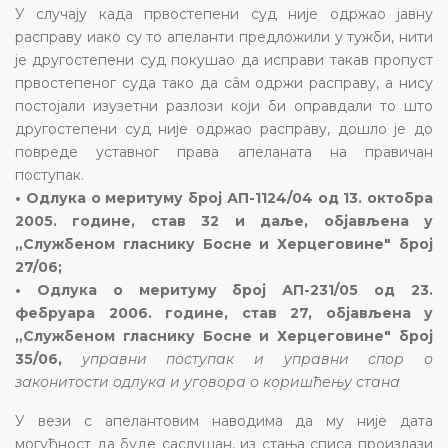
У случају када првостепени суд није одржао јавну
расправу иако су то апеланти предложили у тужби, нити
је другостепени суд покушао да исправи такав пропуст
првостепеног суда тако да сâм одржи расправу, а нису
постојали изузетни разлози који би оправдали то што
другостепени суд није одржао расправу, дошло је до
повреде уставног права апеланата на правичан
поступак.
• Одлука о меритуму број АП-1124/04 од 13. октобра
2005. године, став 32 и даље, објављена у
„Службеном гласнику Босне и Херцеговине" број
27/06;
• Одлука о меритуму број АП-231/05 од 23.
фебруара 2006. године, став 27, објављена у
„Службеном гласнику Босне и Херцеговине" број
35/06,
управни поступак и управни спор о
законитости одлука и уговора о коришћењу стана
У вези с апелантовим наводима да му није дата
могућност да буде саслушан, из стања списа произлази