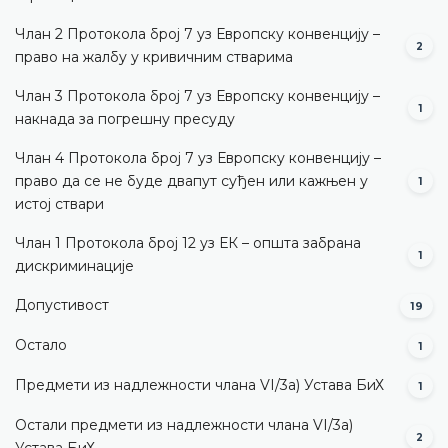
Члан 2 Протокола број 7 уз Европску конвенцију –
2
право на жалбу у кривичним стварима
Члан 3 Протокола број 7 уз Европску конвенцију –
1
накнада за погрешну пресуду
Члан 4 Протокола број 7 уз Европску конвенцију –
право да се не буде двапут суђен или кажњен у
1
истој ствари
Члан 1 Протокола број 12 уз ЕК – општа забрана
1
дискриминације
Допустивост
19
Остало
1
Предмети из надлежности члана VI/3а) Устава БиХ
1
Остали предмети из надлежности члана VI/3а)
2
Устава БиХ