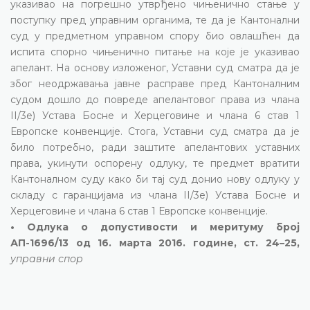
указивао на погрешно утврђено чињенично стање у
поступку пред управним органима, те да је Кантонални
суд у предметном управном спору био овлашћен да
испита спорно чињенично питање на које је указивао
апелант. На основу изложеног, Уставни суд сматра да је
због неодржавања јавне расправе пред Кантоналним
судом дошло до повреде апелантовог права из члана
II/3е) Устава Босне и Херцеговине и члана 6 став 1
Европске конвенције. Стога, Уставни суд сматра да је
било потребно, ради заштите апелантових уставних
права, укинути оспорену одлуку, те предмет вратити
Кантоналном суду како би тај суд донио нову одлуку у
складу с гаранцијама из члана II/3е) Устава Босне и
Херцеговине и члана 6 став 1 Европске конвенције.
• Одлука о допустивости и меритуму број
АП-1696/13 од 16. марта 2016. године, ст. 24–25,
управни спор