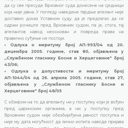
да су све пресуде Врховног суда донесене на сједници
која није јавна. У погледу наведене тврдње апелант није
доставио доказ Уставном суду да је предлагао да се
одржи рочиште пред Врховним судом, па је, стога, тај
апелантов навод неоснован и повреда права на
правично суђење не постоји.
• Одлука о меритуму број АП-993/04 од 20.
децембра 2005. године, став 80, објављена у
„Службеном гласнику Босне и Херцеговине" број
43/06;
• Одлука о допустивости и меритуму број
АП-1044/04 од 26. априла 2005. године, став 27,
објављена у „Службеном гласнику Босне и
Херцеговине" број 48/05
С обзиром на то да апеланту ни у поступку који је вођен
пред царинским органима, а ни у поступку пред
Врховним судом није обезбијеђена јавност поступка и
није му дата могућност да лично испита наводе пријава