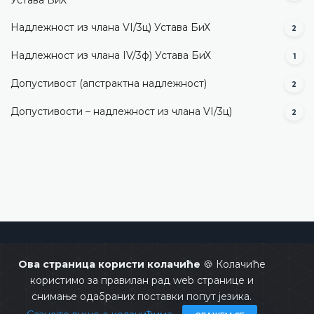
Надлежност из члана VI/3ц) Устава БиХ
2
Надлежност из члана IV/3ф) Устава БиХ
1
Допустивост (aпстрактна надлежност)
2
Допустивости – надлежност из члана VI/3ц)
2
Уставни суд Босне и Херцеговине
Ова страница користи колачиће
🍪 Колачиће
користимо за правилан рад web странице и
снимање одабраних поставки попут језика.