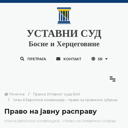
УСТАВНИ СУД
Босне и Херцеговине
ПРЕТРАГА
КОНТАКТ
SR
Почетна
Пракса Уставног суда БиХ
Члан 6 Европске конвенције – право на правично суђење
Право на јавну расправу
ЧЛАН 6 ЕВРОПСКЕ КОНВЕНЦИЈЕ – ПРАВО НА ПРАВИЧНО СУЂЕЊЕ