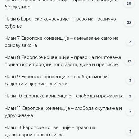
20
безбједност
Члан 6 Европске конвенције – право на правично
32
суђење
Члан 7 Европске конвенције – кажњавање само на
2
основу закона
Члан 8 Европске конвенције – право на поштовање
12
приватног и породичног живота, дома и преписке
Члан 9 Европске конвенције – слобода мисли,
3
савјести и вјероисповијести
Члан 10 Европске конвенције – слобода изражавања
2
Члан 11 Европске конвенције – слобода окупљања и
2
удруживања
Члан 13 Европске конвенције – право на
3
дјелотворни правни лијек