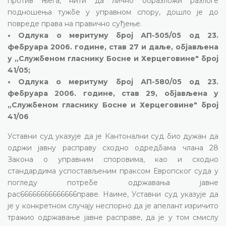
против њега, нити да лично образложи разлоге
подношења тужбе у управном спору, дошло је до
повреде права на правично суђење.
• Одлука о меритуму број АП-505/05 од 23.
фебруара 2006. године, став 27 и даље, објављена
у „Службеном гласнику Босне и Херцеговине" број
41/05;
• Одлука о меритуму број АП-580/05 од 23.
фебруара 2006. године, став 29, објављена у
„Службеном гласнику Босне и Херцеговине" број
41/06
Уставни суд указује да је Кантонални суд био дужан да
одржи јавну расправу сходно одредбама члана 28
Закона о управним споровима, као и сходно
стандардима успостављеним праксом Европског суда у
погледу потребе одржавања јавне
рас66666666666666праве. Наиме, Уставни суд указује да
је у конкретном случају неспорно да је апелант изричито
тражио одржавање јавне расправе, да је у том смислу