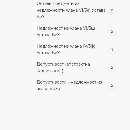
Остали предмети из
надлежности члана VI/3а) Устава
2
БиХ
Надлежност из члана VI/3ц)
2
Устава БиХ
Надлежност из члана IV/3ф)
1
Устава БиХ
Допустивост (aпстрактна
2
надлежност)
Допустивости – надлежност из
2
члана VI/3ц)