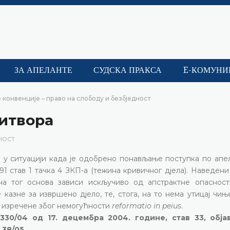
ЗА АПЕЛАНТЕ
СУДСКА ПРАКСА
E-КОМУНИ
 конвенције – право на слободу и безбједност
ритвора
НОСТ
 у ситуацији када је одобрено понављање поступка по апе
91 став 1 тачка 4 ЗКП-а (тежина кривичног дјела). Наведени
ена тог основа зависи искључиво од апстрактне опасност
е казне за извршено дјело, те, стога, на то нема утицај чи
е изречене због немогућности
reformatio in peius
.
330/04 од 17. децембра 2004. године, став 33, обј
 38/05