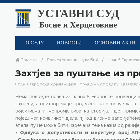
УСТАВНИ СУД
Босне и Херцеговине
О СУДУ
НОВОСТИ
ОСНОВНИ АКТИ
Почетна
Пракса Уставног суда БиХ
Члан 5 Европске
Захтјев за пуштање из п
ЧЛАН 5 ЕВРОПСКЕ КОНВЕНЦИЈЕ – ПРАВО НА СЛОБОДУ И БЕЗБЈЕД
Нема повреде права из члана 5 Европске конвенције
захтјеву, а притвор му је продужен на основу члана 1
објективна и непромјењива категорија, гдје примј
појединог кривичног дјела, тј. од висине запријећен
апеланту не може бити изречена тежа казна од раниј
• Одлука о допустивости и меритуму број АП-
„Службеном гласнику Босне и Херцеговине" број