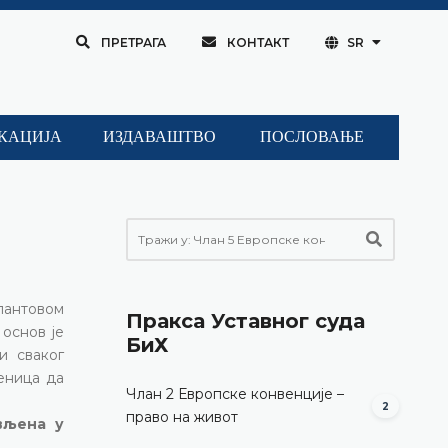
ПРЕТРАГА
КОНТАКТ
SR
КАЦИЈА
ИЗДАВАШТВО
ПОСЛОВАЊЕ
лантовом
Пракса Уставног суда
 основ је
БиХ
и сваког
њеница да
Члан 2 Европске конвенције –
2
право на живот
ављена у