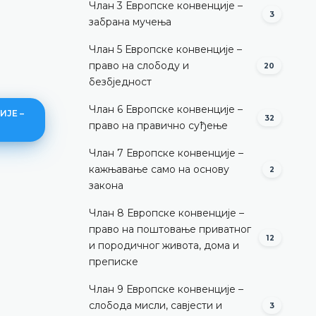
Члан 3 Европске конвенције –
3
забрана мучења
Члан 5 Европске конвенције –
право на слободу и
20
безбједност
Члан 6 Европске конвенције –
ИЈЕ –
32
право на правично суђење
Члан 7 Европске конвенције –
кажњавање само на основу
2
закона
Законито хапшење – уопштен
Члан 8 Европске конвенције –
ДЕТАЉНИЈЕ
право на поштовање приватног
12
и породичног живота, дома и
преписке
Члан 9 Европске конвенције –
слобода мисли, савјести и
3