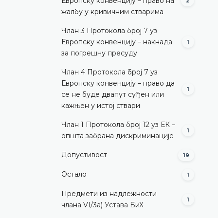
Европску конвенцију – право на
2
жалбу у кривичним стварима
Члан 3 Протокола број 7 уз
Европску конвенцију – накнада
1
за погрешну пресуду
Члан 4 Протокола број 7 уз
Европску конвенцију – право да
1
се не буде двапут суђен или
кажњен у истој ствари
Члан 1 Протокола број 12 уз ЕК –
1
општа забрана дискриминације
Допустивост
19
Остало
1
Предмети из надлежности
1
члана VI/3а) Устава БиХ