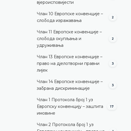
вјероисповијести
Члан 10 Европске конвенције –
2
слобода изражавања
Члан 11 Европске конвенције –
слобода окупљања и
2
удруживања
Члан 13 Европске конвенције –
право на дјелотворни правни
3
лијек
Члан 14 Европске конвенције –
3
забрана дискриминације
Члан 1 Протокола број 1 уз
Европску конвенцију – заштита
17
имовине
Члан 2 Протокола број 1 уз