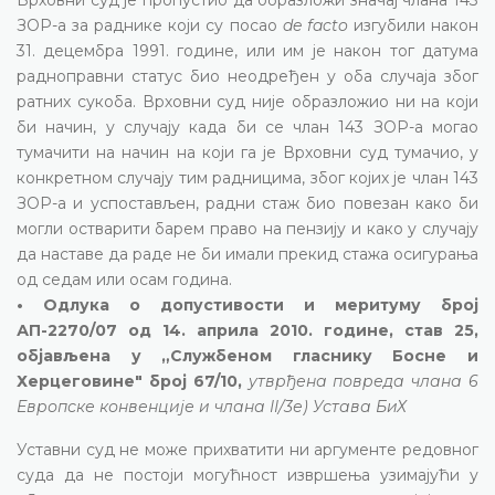
ЗОР-а за раднике који су посао
de facto
изгубили након
31. децембра 1991. године, или им је након тог датума
радноправни статус био неодређен у оба случаја због
ратних сукоба. Врховни суд није образложио ни на који
би начин, у случају када би се члан 143 ЗОР-а могао
тумачити на начин на који га је Врховни суд тумачио, у
конкретном случају тим радницима, због којих је члан 143
ЗОР-а и успостављен, радни стаж био повезан како би
могли остварити барем право на пензију и како у случају
да наставе да раде не би имали прекид стажа осигурања
од седам или осам година.
• Одлука о допустивости и меритуму број
АП-2270/07 од 14. априла 2010. године, став 25,
објављена у „Службеном гласнику Босне и
Херцеговине" број 67/10,
утврђена повреда члана 6
Европске конвенције и члана II/3е) Устава БиХ
Уставни суд не може прихватити ни аргументе редовног
суда да не постоји могућност извршења узимајући у