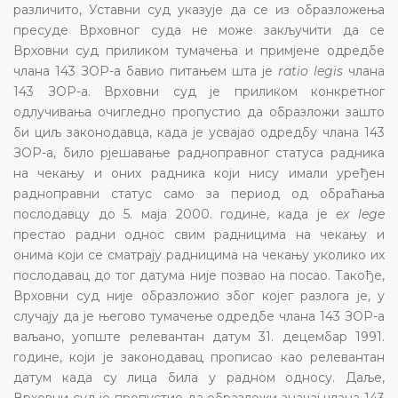
различито, Уставни суд указује да се из образложења
пресуде Врховног суда не може закључити да се
Врховни суд приликом тумачења и примјене одредбе
члана 143 ЗОР-а бавио питањем шта је
ratio legis
члана
143 ЗОР-а. Врховни суд је приликом конкретног
одлучивања очигледно пропустио да образложи зашто
би циљ законодавца, када је усвајао одредбу члана 143
ЗОР-а, било рјешавање радноправног статуса радника
на чекању и оних радника који нису имали уређен
радноправни статус само за период од обраћања
послодавцу до 5. маја 2000. године, када је
ex lege
престао радни однос свим радницима на чекању и
онима који се сматрају радницима на чекању уколико их
послодавац до тог датума није позвао на посао. Такође,
Врховни суд није образложио због којег разлога је, у
случају да је његово тумачење одредбе члана 143 ЗОР-а
ваљано, уопште релевантан датум 31. децембар 1991.
године, који је законодавац прописао као релевантан
датум када су лица била у радном односу. Даље,
Врховни суд је пропустио да образложи значај члана 143