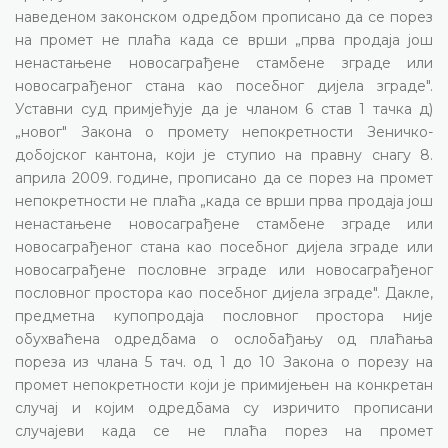
наведеном законском одредбом прописано да се порез
на промет не плаћа када се врши „прва продаја још
ненастањене новосаграђене стамбене зграде или
новосаграђеног стана као посебног дијела зграде".
Уставни суд примјећује да је чланом 6 став 1 тачка д)
„новог" Закона о промету непокретности Зеничко-
добојског кантона, који је ступио на правну снагу 8.
априла 2009. године, прописано да се порез на промет
непокретности не плаћа „када се врши прва продаја још
ненастањене новосаграђене стамбене зграде или
новосаграђеног стана као посебног дијела зграде или
новосаграђене пословне зграде или новосаграђеног
пословног простора као посебног дијела зграде". Дакле,
предметна купопродаја пословног простора није
обухваћена одредбама о ослобађању од плаћања
пореза из члана 5 тач. од 1 до 10 Закона о порезу на
промет непокретности који је примијењен на конкретан
случај и којим одредбама су изричито прописани
случајеви када се не плаћа порез на промет