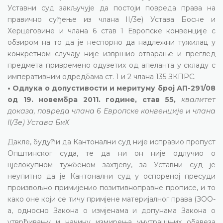
Уставни суд закључује да постоји повреда права на
правично суђење из члана II/3е) Устава Босне и
Херцеговине и члана 6 став 1 Европске конвенције с
обзиром на то да је неспорно да надлежни тужилац у
конкретном случају није извршио отварање и преглед
предмета привремено одузетих од апеланта у складу с
императивним одредбама ст. 1 и 2 члана 135 ЗКПРС.
• Одлука о допустивости и меритуму број АП-291/08
од 19. новембра 2011. године, став 55,
квалитет
доказа, повреда члана 6 Европске конвенције и члана
II/3е) Устава БиХ
Дакле, будући да Кантонални суд није исправио пропуст
Општинског суда, те да ни он није одлучио о
цјелокупном тужбеном захтјеву, за Уставни суд је
неупитно да је Кантонални суд у оспореној пресуди
произвољно примијенио позитивноправне прописе, и то
како оне који се тичу примјене материјалног права (ЗОО-
а, односно Закона о измјенама и допунама Закона о
утврђивању и начину измирења унутрашњих обавеза