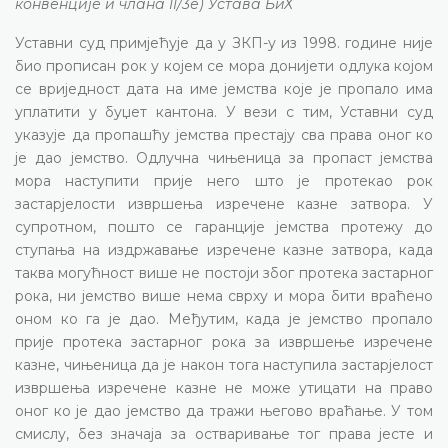
конвенције и члана II/3е) Устава БиХ
Уставни суд примјећује да у ЗКП-у из 1998. године није
био прописан рок у којем се мора донијети одлука којом
се вриједност дата на име јемства које је пропало има
уплатити у буџет кантона. У вези с тим, Уставни суд
указује да пропашћу јемства престају сва права оног ко
је дао јемство. Одлучна чињеница за пропаст јемства
мора наступити прије него што је протекао рок
застарјелости извршења изречене казне затвора. У
супротном, пошто се гаранције јемства протежу до
ступања на издржавање изречене казне затвора, када
таква могућност више не постоји због протека застарног
рока, ни јемство више нема сврху и мора бити враћено
оном ко га је дао. Међутим, када је јемство пропало
прије протека застарног рока за извршење изречене
казне, чињеница да је након тога наступила застарјелост
извршења изречене казне не може утицати на право
оног ко је дао јемство да тражи његово враћање. У том
смислу, без значаја за остваривање тог права јесте и