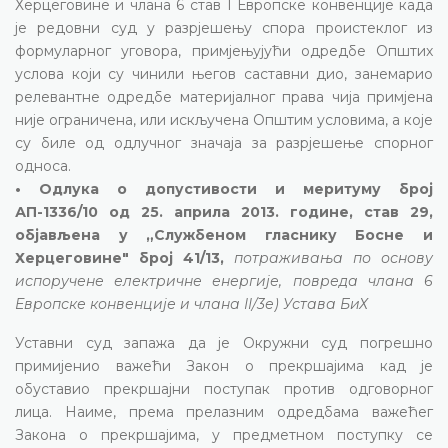
Херцеговине и члана 6 став 1 Европске конвенције када
је редовни суд у разрјешењу спора проистеклог из
формуларног уговора, примјењујући одредбе Општих
услова који су чинили његов саставни дио, занемарио
релевантне одредбе материјалног права чија примјена
није ограничена, или искључена Општим условима, а које
су биле од одлучног значаја за разрјешење спорног
односа.
• Одлука о допустивости и меритуму број
АП-1336/10 од 25. априла 2013. године, став 29,
објављена у „Службеном гласнику Босне и
Херцеговине" број 41/13,
потраживања по основу
испоручене електричне енергије, повреда члана 6
Европске конвенције и члана II/3е) Устава БиХ
Уставни суд запажа да је Окружни суд погрешно
примијенио важећи Закон о прекршајима кад је
обуставио прекршајни поступак против одговорног
лица. Наиме, према прелазним одредбама важећег
Закона о прекршајима, у предметном поступку се