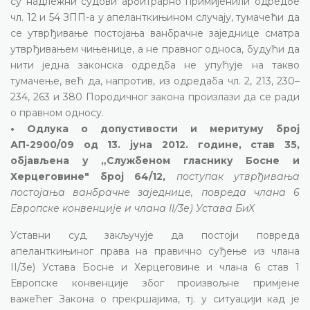
су надлежни судови арбитрарно примијенили одредбе
чл. 12 и 54 ЗПП-а у апеланткињином случају, тумачећи да
се утврђивање постојања ванбрачне заједнице сматра
утврђивањем чињенице, а не правног односа, будући да
нити једна законска одредба не упућује на такво
тумачење, већ да, напротив, из одредаба чл. 2, 213, 230–
234, 263 и 380 Породичног закона произлази да се ради
о правном односу.
• Одлука о допустивости и меритуму број
АП-2900/09 од 13. јуна 2012. године, став 35,
објављена у „Службеном гласнику Босне и
Херцеговине" број 64/12,
поступак утврђивања
постојања ванбрачне заједнице, повреда члана 6
Европске конвенције и члана II/3е) Устава БиХ
Уставни суд закључује да постоји повреда
апеланткињиног права на правично суђење из члана
II/3е) Устава Босне и Херцеговине и члана 6 став 1
Европске конвенције због произвољне примјене
важећег Закона о прекршајима, тј. у ситуацији кад је