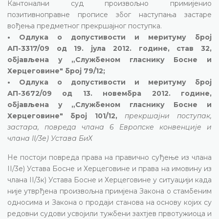
Кантонални суд произвољно примијенио
позитивноправне прописе због наступања застаре
вођења предметног прекршајног поступка.
• Одлука о допустивости и меритуму број
АП-3317/09 од 19. јула 2012. године, став 32,
објављена у „Службеном гласнику Босне и
Херцеговине" број 79/12;
• Одлука о допустивости и меритуму број
АП-3672/09 од 13. новембра 2012. године,
објављена у „Службеном гласнику Босне и
Херцеговине" број 101/12,
прекршајни поступак,
застара, повреда члана 6 Европске конвенције и
члана II/3е) Устава БиХ
Не постоји повреда права на правично суђење из члана
II/3е) Устава Босне и Херцеговине и права на имовину из
члана II/3к) Устава Босне и Херцеговине у ситуацији када
није утврђена произвољна примјена Закона о стамбеним
односима и Закона о продаји станова на основу којих су
редовни судови усвојили тужбени захтјев првотужиоца и