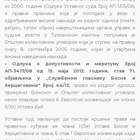
из 2000. године (Одлука Уставног суда број АП-1315/06),
а правна празнина која је постојала у вези с
одређивањем висине накнаде из радног односа (плате,
регрес, топли оброк) намјештеницима органа управе и
судске власти у Тузланском кантону попуњена је
Општим колективним уговором који је ступио на правну
снагу 8. септембра 2005. године, којим је утврђена
висина наведених накнада.
• Одлука о допустивости и меритуму број
АП-3417/08 од 15. маја 2012. године, став 71,
објављена у „Службеном гласнику Босне и
Херцеговине" број 44/12,
права из радног односа,
примјена Гранског и Општег колективног уговора,
нема повреде члана 6 Европске конвенције ни члана
II/3е) Устава БиХ
Уставни суд закључује да постоји кршење права на
правично суђење из члана II/3е) Устава Босне и
Херцеговине и члана 6 став 1 Европске конвенције када