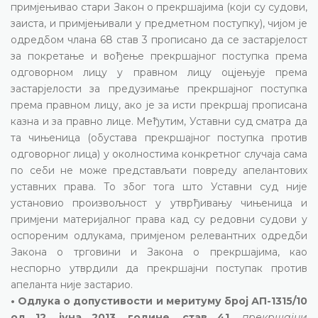
примјењивао стари Закон о прекршајима (који су судови,
заиста, и примјењивали у предметном поступку), чијом је
одредбом члана 68 став 3 прописано да се застарјелост
за покретање и вођење прекршајног поступка према
одговорном лицу у правном лицу оцјењује према
застарјелости за предузимање прекршајног поступка
према правном лицу, ако је за исти прекршај прописана
казна и за правно лице. Међутим, Уставни суд сматра да
та чињеница (обустава прекршајног поступка против
одговорног лица) у околностима конкретног случаја сама
по себи не може представљати повреду апелантових
уставних права. То због тога што Уставни суд није
установио произвољност у утврђивању чињеница и
примјени материјалног права кад су редовни судови у
оспореним одлукама, примјеном релевантних одредби
Закона о трговини и Закона о прекршајима, као
неспорно утврдили да прекршајни поступак против
апеланта није застарио.
• Одлука о допустивости и меритуму број АП-1315/10
од 12. јуна 2013. године, став 41,
прекршајни