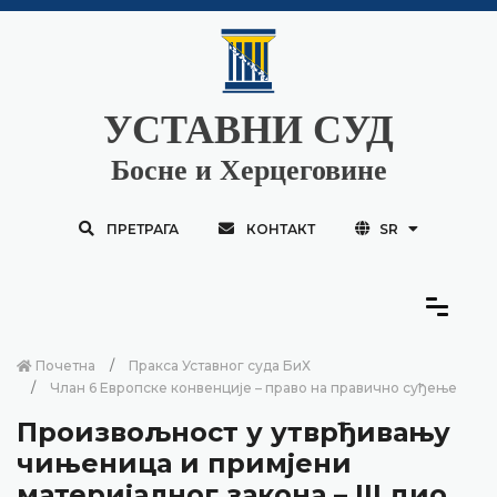
УСТАВНИ СУД
Босне и Херцеговине
ПРЕТРАГА
КОНТАКТ
SR
Почетна
Пракса Уставног суда БиХ
Члан 6 Европске конвенције – право на правично суђење
Произвољност у утврђивању
чињеница и примјени
материјалног закона – III дио