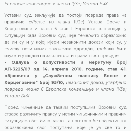
Европске конвенције и члана II/3е) Устава БиХ
Уставни суд закључује да постоји повреда права на
правично суђење из члана II/3е) Устава Босне и
Херцеговине и члана 6 став 1 Европске конвенције у
ситуацији када Врховни суд није темељито образложио
да ли су и у којој мјери незаконити докази који су, у
смислу позитивних законских одредби, требали бити
изузети утицали на законитост и правилност пресуде.
• Одлука о допустивости и меритуму број
АП-3225/07 од 14. априла 2010. године, став 41,
објављена у „Службеном гласнику Босне и
Херцеговине" број 95/10,
незаконит доказ, утврђена
повреда члана 6 Европске конвенције и члана II/3е)
Устава БиХ
Поред чињенице да таквим поступцима Врховни суд
ствара различиту праксу у истим чињеничним и правним
ситуацијама без било каквог, а поготово без објективног
образложења свог поступања, које је уз све то и