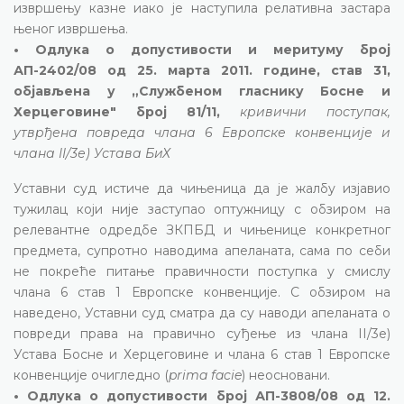
извршењу казне иако је наступила релативна застара
њеног извршења.
• Одлука о допустивости и меритуму број
АП-2402/08 од 25. марта 2011. године, став 31,
објављена у „Службеном гласнику Босне и
Херцеговине" број 81/11,
кривични поступак,
утврђена повреда члана 6 Европске конвенције и
члана II/3е) Устава БиХ
Уставни суд истиче да чињеница да је жалбу изјавио
тужилац који није заступао оптужницу с обзиром на
релевантне одредбе ЗКПБД и чињенице конкретног
предмета, супротно наводима апеланата, сама по себи
не покреће питање правичности поступка у смислу
члана 6 став 1 Европске конвенције. С обзиром на
наведено, Уставни суд сматра да су наводи апеланата о
повреди права на правично суђење из члана II/3е)
Устава Босне и Херцеговине и члана 6 став 1 Европске
конвенције очигледно (
prima facie
) неосновани.
• Одлука о допустивости број АП-3808/08 од 12.