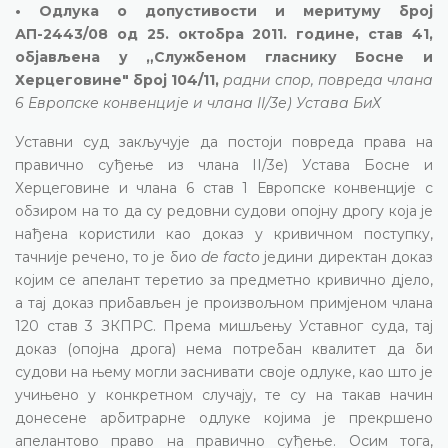
• Одлука о допустивости и меритуму број
АП-2443/08 од 25. октобра 2011. године, став 41,
објављена у „Службеном гласнику Босне и
Херцеговине" број 104/11,
радни спор, повреда члана
6 Европске конвенције и члана II/3е) Устава БиХ
Уставни суд закључује да постоји повреда права на
правично суђење из члана II/3е) Устава Босне и
Херцеговине и члана 6 став 1 Европске конвенције с
обзиром на то да су редовни судови опојну дрогу која је
нађена користили као доказ у кривичном поступку,
тачније речено, то је био
de facto
једини директан доказ
којим се апелант теретио за предметно кривично дјело,
а тај доказ прибављен је произвољном примјеном члана
120 став 3 ЗКПРС. Према мишљењу Уставног суда, тај
доказ (опојна дрога) нема потребан квалитет да би
судови на њему могли заснивати своје одлуке, као што је
учињено у конкретном случају, те су на такав начин
донесене арбитрарне одлуке којима је прекршено
апелантово право на правично суђење. Осим тога,