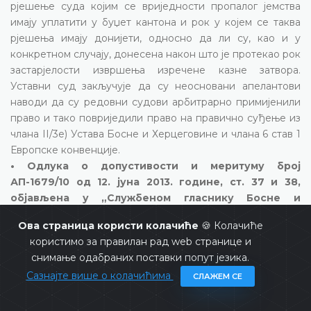
рјешење суда којим се вриједности пропалог јемства
имају уплатити у буџет кантона и рок у којем се таква
рјешења имају донијети, односно да ли су, као и у
конкретном случају, донесена након што је протекао рок
застарјелости извршења изречене казне затвора.
Уставни суд закључује да су неосновани апелантови
наводи да су редовни судови арбитрарно примијенили
право и тако повриједили право на правично суђење из
члана II/3е) Устава Босне и Херцеговине и члана 6 став 1
Европске конвенције.
• Одлука о допустивости и меритуму број
АП-1679/10 од 12. јуна 2013. године, ст. 37 и 38,
објављена у „Службеном гласнику Босне и
Херцеговине" број 57/13,
кривични поступак у којем
Ова страница користи колачиће
🍪 Колачиће
је одређено да апеланту не припада право на поврат
користимо за правилан рад web странице и
износа јемчевине због очигледног апелантовог
снимање одабраних поставки попут језика.
избјегавања да приступи суду, нема повреда члана 6
Сазнајте више о колачићима
Европске конвенције ни члана II/3е) Устава БиХ
СЛАЖЕМ СЕ
Уставни суд закључује да постоји кршење апелантовог