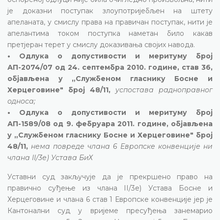
је доказни поступак злоупотријебљен на штету
апеланата, у смислу права на правичан поступак, нити је
апелантима током поступка наметан било какав
претјеран терет у смислу доказивања својих навода.
• Одлука о допустивости и меритуму број
АП-2074/07 од 24. септембра 2010. године, став 36,
објављена у „Службеном гласнику Босне и
Херцеговине" број 48/11,
успостава радноправног
односа;
• Одлука о допустивости и меритуму број
АП-1589/08 од 9. фебруара 2011. године, објављена
у „Службеном гласнику Босне и Херцеговине" број
48/11,
нема повреде члана 6 Европске конвенције ни
члана II/3е) Устава БиХ
Уставни суд закључује да је прекршено право на
правично суђење из члана II/3е) Устава Босне и
Херцеговине и члана 6 став 1 Европске конвенције јер је
Кантонални суд у вријеме пресуђења занемарио