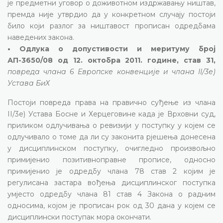
је предметни уговор о доживотном издржавању ништав,
премда није утврдио да у конкретном случају постоји
било који разлог за ништавост прописан одредбама
наведених закона.
• Одлука о допустивости и меритуму број
АП-3650/08 од 12. октобра 2011. године, став 31,
повреда члана 6 Европске конвенције и члана II/3е)
Устава БиХ
Постоји повреда права на правично суђење из члана
II/3е) Устава Босне и Херцеговине када је Врховни суд,
приликом одлучивања о ревизији у поступку у којем се
одлучивало о томе да ли су законита рјешења донесена
у дисциплинском поступку, очигледно произвољно
примијенио позитивноправне прописе, односно
примијенио је одредбу члана 78 став 2 којим је
регулисана застара вођења дисциплинског поступка
умјесто одредбу члана 81 став 4 Закона о радним
односима, којом је прописан рок од 30 дана у којем се
дисциплински поступак мора окончати.