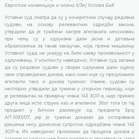
Европске конвенције и члана II/3е) Устава БиХ
Уставни суд сматра да су у конкретном случају редовни
судови, на основу релевантних одредби закона,
утврдили да је тужбени захтјев апеланата неоснован,
при чему су у одлукама дали јасна и детаљна
образложења за такав закључак, која, према мишљењу
Уставног суда, не указују на било какву произвољност у
одлучивању. У контексту наведеног, Уставни суд запажа
да су редовни судови у својим одлукама дали оцјену
свих спроведених доказа, како оних које су предложили
апеланти тако и доказа туженог. Наиме, судови су
неспорно утврдили да тужени у спорном периоду, који
је релевантан за примјену члана 143 ЗОР-а, није примио
друга лица исте струке као и апеланти. Због тога се тај
предмет у битном разликује од предмета број
АП-1093/07
, јер је тужени доказао да оспоравана
рјешења нису донесена супротно одредбама члана 143
ЗОР-а. Из наведеног произлази да процјена доказа у
оспореној одлуци није била очигледно произвољна, нити