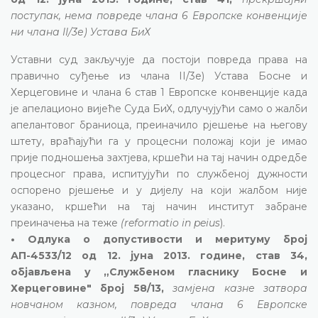
поступак, нема повреде члана 6 Европске конвенције
ни члана II/3е) Устава БиХ
Уставни суд закључује да постоји повреда права на
правично суђење из члана II/3е) Устава Босне и
Херцеговине и члана 6 став 1 Европске конвенције када
је апелационо вијеће Суда БиХ, одлучујући само о жалби
апелантовог браниоца, преиначило рјешење на његову
штету, враћајући га у процесни положај који је имао
прије подношења захтјева, кршећи на тај начин одредбе
процесног права, испитујући по службеној дужности
оспорено рјешење и у дијелу на који жалбом није
указано, кршећи на тај начин институт забране
преиначења на теже
(reformatio in peius
).
• Одлука о допустивости и меритуму број
АП-4533/12 од 12. јуна 2013. године, став 34,
објављена у „Службеном гласнику Босне и
Херцеговине" број 58/13,
замјена казне затвора
новчаном казном, повреда члана 6 Европске