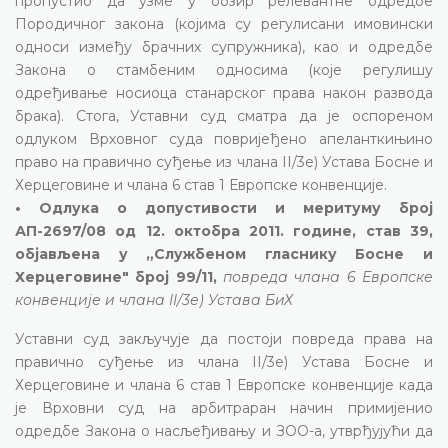
пропустио да узме у обзир релевантне одредбе
Породичног закона (којима су регулисани имовински
односи између брачних супружника), као и одредбе
Закона о стамбеним односима (које регулишу
одређивање носиоца станарског права након развода
брака). Стога, Уставни суд сматра да је оспореном
одлуком Врховног суда повријеђено апеланткињино
право на правично суђење из члана II/3е) Устава Босне и
Херцеговине и члана 6 став 1 Европске конвенције.
• Одлука о допустивости и меритуму број
АП-2697/08 од 12. октобра 2011. године, став 39,
објављена у „Службеном гласнику Босне и
Херцеговине" број 99/11,
повреда члана 6 Европске
конвенције и члана II/3е) Устава БиХ
Уставни суд закључује да постоји повреда права на
правично суђење из члана II/3е) Устава Босне и
Херцеговине и члана 6 став 1 Европске конвенције када
је Врховни суд на арбитраран начин примијенио
одредбе Закона о насљеђивању и ЗОО-а, утврђујући да