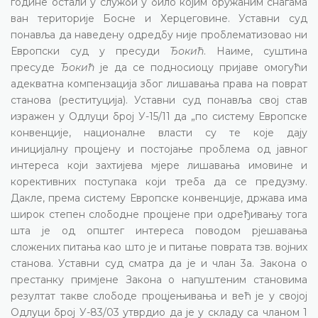
године остали у служби у било којим оружаним снагама
ван територије Босне и Херцеговине. Уставни суд
понавља да наведену одредбу није проблематизовао ни
Европски суд у пресуди
Ђокић
. Наиме, суштина
пресуде
Ђокић
је да се подносиоцу пријаве омогући
адекватна компензација због лишавања права на поврат
станова (реституција). Уставни суд понавља свој став
изражен у Одлуци број У-15/11 да „по систему Европске
конвенције, националне власти су те које дају
иницијалну процјену и постојање проблема од јавног
интереса који захтијева мјере лишавања имовине и
корективних поступака који треба да се предузму.
Дакле, према систему Европске конвенције, држава има
широк степен слободне процјене при одређивању тога
шта је од општег интереса поводом рјешавања
сложених питања као што је и питање поврата тзв. војних
станова. Уставни суд сматра да је и члан 3а. Закона о
престанку примјене Закона о напуштеним становима
резултат такве слободе процјењивања и већ је у својој
Одлуци број У-83/03 утврдио да је у складу са чланом 1