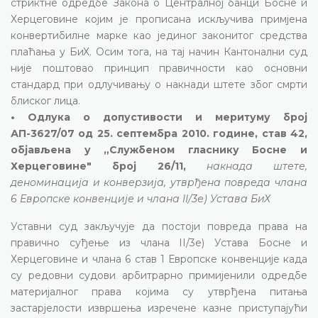
стриктне одредбе Закона о Централној банци Босне и
Херцеговине којим је прописана искључива примјена
конвертибилне марке као јединог законитог средства
плаћања у БиХ. Осим тога, на тај начин Кантонални суд
није поштовао принцип правичности као основни
стандард при одлучивању о накнади штете због смрти
блиског лица.
• Одлука о допустивости и меритуму број
АП-3627/07 од 25. септембра 2010. године, став 42,
објављена у „Службеном гласнику Босне и
Херцеговине" број 26/11,
накнада штете,
деноминација и конверзија, утврђена повреда члана
6 Европске конвенције и члана II/3е) Устава БиХ
Уставни суд закључује да постоји повреда права на
правично суђење из члана II/3е) Устава Босне и
Херцеговине и члана 6 став 1 Европске конвенције када
су редовни судови арбитрарно примијенили одредбе
материјалног права којима су утврђена питања
застарјелости извршења изречене казне приступајући