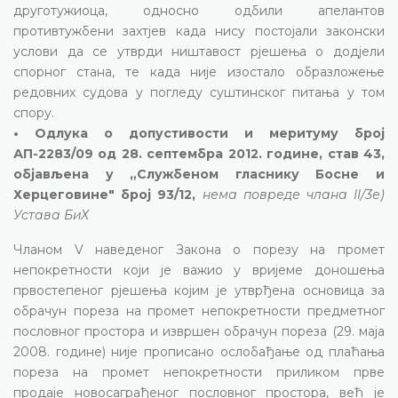
друготужиоца, односно одбили апелантов
противтужбени захтјев када нису постојали законски
услови да се утврди ништавост рјешења о додјели
спорног стана, те када није изостало образложење
редовних судова у погледу суштинског питања у том
спору.
• Одлука о допустивости и меритуму број
АП-2283/09 од 28. септембра 2012. године, став 43,
објављена у „Службеном гласнику Босне и
Херцеговине" број 93/12,
нема повреде члана II/3е)
Устава БиХ
Чланом V наведеног Закона о порезу на промет
непокретности који је важио у вријеме доношења
првостепеног рјешења којим је утврђена основица за
обрачун пореза на промет непокретности предметног
пословног простора и извршен обрачун пореза (29. маја
2008. године) није прописано ослобађање од плаћања
пореза на промет непокретности приликом прве
продаје новосаграђеног пословног простора, већ је