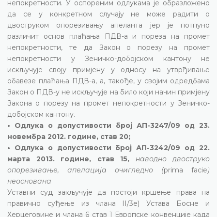
непокретности. У оспореним одлукама је образложено
да се у конкретном случају не може радити о
двоструком опорезивању апеланта јер је потпуно
различит основ плаћања ПДВ-а и пореза на промет
непокретности, те да Закон о порезу на промет
непокретности у Зеничко-добојском кантону не
искључује своју примјену у односу на утврђивање
обавезе плаћања ПДВ-а, а, такође, у својим одредбама
Закон о ПДВ-у не искључује на било који начин примјену
Закона о порезу на промет непокретности у Зеничко-
добојском кантону.
• Одлука о допустивости број АП-3247/09 од 23.
новембра 2012. године, став 20;
• Одлука о допустивости број АП-3242/09 од 22.
марта 2013. године, став 15,
наводно двоструко
опорезивање, апелација очигледно (
prima facie
)
неоснована
Уставни суд закључује да постоји кршење права на
правично суђење из члана II/3е) Устава Босне и
Херцеговине и члана 6 став 1 Европске конвенције када