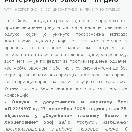
ЧЛАН 6 ЕВРОПСКЕ КОНВЕНЦИЈЕ – ПРАВО НА ПРАВИЧНО СУЂЕЊЕ
Став Окружног суда да рок за подношење приједлога за
противизвршење рачуна од дана када је ревизиона
одлука којом је укинута правоснажна исправа
достављена адвокату који је апеланте заступао у
правоснажно окончаном парничном поступку, без
обзира на то што су апеланти лично поднијели ревизију,
због чега им је приједлог за противизвршење одбачен
као неблаговремен и због чега су онемогућени да без
мериторног испитивања приједлога остваре своја права,
крши принцип права на правично суђење из члана II/3е)
Устава Босне и Херцеговине и члана 6 став 1 Европске
конвенције.
• Одлука о допустивости и меритуму број
АП-2229/07 од 17. децембра 2009. године, став 35,
објављена у „Службеном гласнику Босне и
Херцеговине" број 23/10,
поступак извршења/
противизвршења, утврђена повреда члана 6