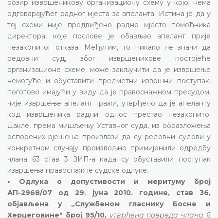
обзир извршеникову организациону схему у којој нема
одговарајућег радног мјеста за апеланта. Истина је да у
тој схеми није предвиђено радно мјесто помоћника
директора, које послове је обављао апелант прије
незаконитог отказа. Међутим, то никако не значи да
редовни суд, због извршеникове постојеће
организационе схеме, може закључити да је извршење
немогуће и обуставити предметни извршни поступак,
поготово имајући у виду да је правоснажном пресудом,
чије извршење апелант тражи, утврђено да је апеланту
код извршеника радни однос престао незаконито.
Дакле, према мишљењу Уставног суда, из образложења
оспорених рјешења произлази да су редовни судови у
конкретном случају произвољно примијенили одредбу
члана 63 став 3 ЗИП-а када су обуставили поступак
извршења правоснажне судске одлуке.
• Одлука о допустивости и меритуму број
АП-2968/07 од 29. јуна 2010. године, став 36,
објављена у „Службеном гласнику Босне и
Херцеговине" број 95/10,
утврђена повреда члана 6