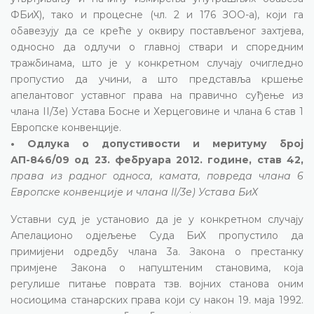
ФБиХ), тако и процесне (чл. 2 и 176 ЗОО-а), који га
обавезују да се креће у оквиру постављеног захтјева,
односно да одлучи о главној ствари и споредним
тражбинама, што је у конкретном случају очигледно
пропустио да учини, а што представља кршење
апелантовог уставног права на правично суђење из
члана II/3е) Устава Босне и Херцеговине и члана 6 став 1
Европске конвенције.
• Одлука о допустивости и меритуму број
АП-846/09 од 23. фебруара 2012. године, став 42,
права из радног односа, камата, повреда члана 6
Европске конвенције и члана II/3е) Устава БиХ
Уставни суд је установио да је у конкретном случају
Апелационо одјељење Суда БиХ пропустило да
примијени одредбу члана 3а. Закона о престанку
примјене Закона о напуштеним становима, која
регулише питање поврата тзв. војних станова оним
носиоцима станарских права који су након 19. маја 1992.