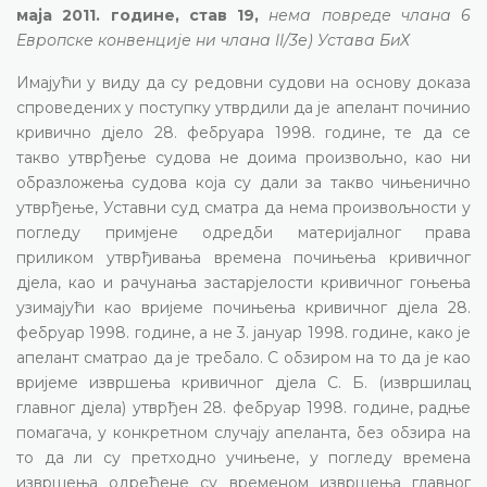
маја 2011. године, став 19,
нема повреде члана 6
Европске конвенције ни члана II/3е) Устава БиХ
Имајући у виду да су редовни судови на основу доказа
спроведених у поступку утврдили да је апелант починио
кривично дјело 28. фебруара 1998. године, те да се
такво утврђење судова не доима произвољно, као ни
образложења судова која су дали за такво чињенично
утврђење, Уставни суд сматра да нема произвољности у
погледу примјене одредби материјалног права
приликом утврђивања времена почињења кривичног
дјела, као и рачунања застарјелости кривичног гоњења
узимајући као вријеме почињења кривичног дјела 28.
фебруар 1998. године, а не 3. јануар 1998. године, како је
апелант сматрао да је требало. С обзиром на то да је као
вријеме извршења кривичног дјела С. Б. (извршилац
главног дјела) утврђен 28. фебруар 1998. године, радње
помагача, у конкретном случају апеланта, без обзира на
то да ли су претходно учињене, у погледу времена
извршења одређене су временом извршења главног