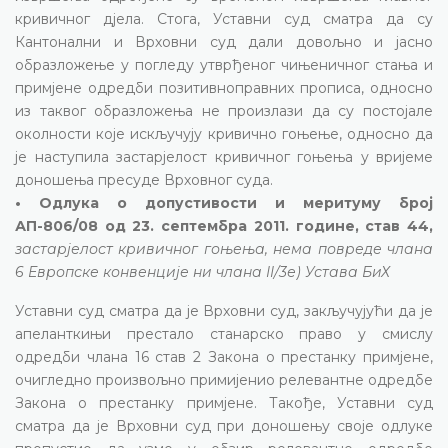
кривичног дјела. Стога, Уставни суд сматра да су
Кантонални и Врховни суд дали довољно и јасно
образложење у погледу утврђеног чињеничног стања и
примјене одредби позитивноправних прописа, односно
из таквог образложења не произлази да су постојале
околности које искључују кривично гоњење, односно да
је наступила застарјелост кривичног гоњења у вријеме
доношења пресуде Врховног суда.
• Одлука о допустивости и меритуму број
АП-806/08 од 23. септембра 2011. године, став 44,
застарјелост кривичног гоњења, нема повреде члана
6 Европске конвенције ни члана II/3е) Устава БиХ
Уставни суд сматра да је Врховни суд, закључујући да је
апеланткињи престало станарско право у смислу
одредби члана 16 став 2 Закона о престанку примјене,
очигледно произвољно примијенио релевантне одредбе
Закона о престанку примјене. Такође, Уставни суд
сматра да је Врховни суд при доношењу своје одлуке