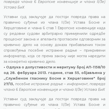
повреда члана 6 Европске конвенције и члана II/3е)
Устава БиХ
Уставни суд закључује да постоји повреда права на
правично суђење из члана II/3е) Устава Босне и
Херцеговине и члана 6 став 1 Европске конвенције када
су редовни судови арбитрарно примијенили одредбе
процесног закона и апеланта прогласили одговорним за
кривично дјело на основу доказа прибављених током
спровођења посебне истражне радње – прикривени
информатор, која се према закону није могла наредити
за конкретно кривично дјело.
• Одлука о допустивости и меритуму број АП-1158/10
од 28. фебруара 2013. године, став 55, објављена у
„Службеном гласнику Босне и Херцеговине" број
27/13,
посебне истражне радње – информант, повреда
члана 6 Европске конвенције и члана II/3е) Устава БиХ
Уставни суд закључује да постоји повреда права на
правично суђење из члана II/3е) Устава Босне и