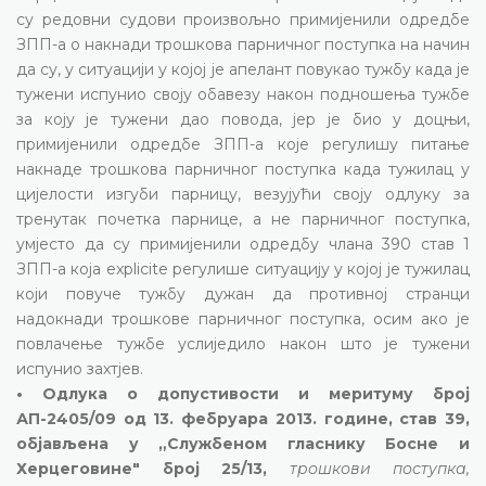
су редовни судови произвољно примијенили одредбе
ЗПП-а о накнади трошкова парничног поступка на начин
да су, у ситуацији у којој је апелант повукао тужбу када је
тужени испунио своју обавезу након подношења тужбе
за коју је тужени дао повода, јер је био у доцњи,
примијенили одредбе ЗПП-а које регулишу питање
накнаде трошкова парничног поступка када тужилац у
цијелости изгуби парницу, везујући своју одлуку за
тренутак почетка парнице, а не парничног поступка,
умјесто да су примијенили одредбу члана 390 став 1
ЗПП-а која explicite регулише ситуацију у којој је тужилац
који повуче тужбу дужан да противној странци
надокнади трошкове парничног поступка, осим ако је
повлачење тужбе услиједило након што је тужени
испунио захтјев.
• Одлука о допустивости и меритуму број
АП-2405/09 од 13. фебруара 2013. године, став 39,
објављена у „Службеном гласнику Босне и
Херцеговине" број 25/13,
трошкови поступка,