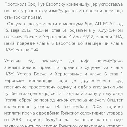
Протокола број 1 уз Европску конвенцију, јер успоставља
правичну равнотежу између јавног интереса и носилаца
станарског права".
• Одлука о допустивости и меритуму број АП-1527/11 од
15. маја 2012. године, став 51, објављена у „Службеном
гласнику Босне и Херцеговине" број 56/12, станови ЈНА,
нема повреде члана 6 Европске конвенције ни члана
II/3е) Устава БиХ
Уставни суд закључује да није повријеђено
апеланткињино право на правично суђење из члана
II/3е) Устава Босне и Херцеговине и члана 6 став 1
Европске конвенције када је другостепени суд
преиначио првостепену одлуку и одбио апеланткињин
тужбени захтјев да јој се накнада за исхрану у току рада
(топли оброк) за период након ступања на снагу Општег
колективног уговора (8. септембар 2005. године)
исплати према одредбама Гранског колективног уговора
из 2000. године, будући да Тузлански кантон није
закључио нити приступио Гранском колективном уговору