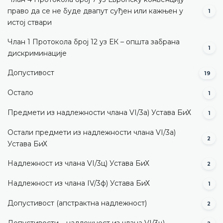
право да се не буде двапут суђен или кажњен у
1
истој ствари
Члан 1 Протокола број 12 уз ЕК – општа забрана
1
дискриминације
Допустивост
19
Остало
1
Предмети из надлежности члана VI/3а) Устава БиХ
1
Остали предмети из надлежности члана VI/3а)
2
Устава БиХ
Надлежност из члана VI/3ц) Устава БиХ
2
Надлежност из члана IV/3ф) Устава БиХ
1
Допустивост (aпстрактна надлежност)
2