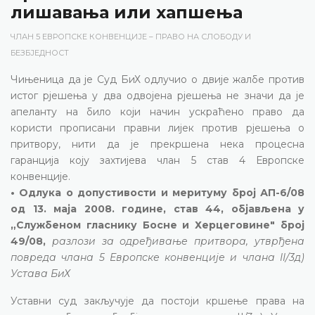
лишавања или хапшења
ЧЛАН 5 ЕВРОПСКЕ КОНВЕНЦИЈЕ – ПРАВО НА СЛОБОДУ И
БЕЗБЈЕДНОСТ
Чињеница да је Суд БиХ одлучио о двије жалбе против
истог рјешења у два одвојена рјешења не значи да је
апеланту на било који начин ускраћено право да
користи прописани правни лијек против рјешења о
притвору, нити да је прекршена нека процесна
гаранција коју захтијева члан 5 став 4 Европске
конвенције.
• Одлука о допустивости и меритуму број АП-6/08
од 13. маја 2008. године, став 44, објављена у
„Службеном гласнику Босне и Херцеговине" број
49/08,
разлози за одређивање притвора, утврђена
повреда члана 5 Европске конвенције и члана II/3д)
Устава БиХ
Уставни суд закључује да постоји кршење права на