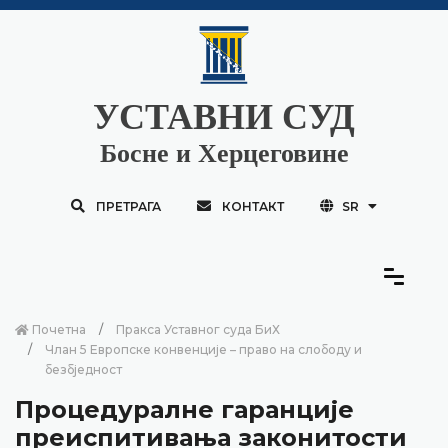
УСТАВНИ СУД
Босне и Херцеговине
ПРЕТРАГА
КОНТАКТ
SR
Почетна
Пракса Уставног суда БиХ
Члан 5 Европске конвенције – право на слободу и
безбједност
Процедуралне гаранције
преиспитивања законитости