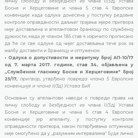
личну слободу и безбједност из члана II/3д) Устава
Босне и Херцеговине и члана 5 став 4 Европске
конвенције када одлука донесена у поступку редовне
контроле оправданости даљњег трајања мјере притвора
није достављена и апелантовом браниоцу по службеној
дужности, мада је чланом 185 став 4 изричито прописано
да ће се све одлуке од чијег достављања тече рок за
жалбу доставити и браниоцу и оптуженом.
• Одлука о допустивости и меритуму број АП-10/17
од 7. марта 2017. године, став 34, објављена у
„Службеном гласнику Босне и Херцеговине" број
25/17,
притвор, утврђена повреда члана 5 Европске
конвенције и члана II/3д) Устава БиХ
Основани су апелантови наводи о повреди права на
личну слободу и безбједност из члана II/3д) Устава
Босне и Херцеговине и члана 5 став 4 Европске
конвенције јер апеланту, у поступку контроле
оправданости притвора, након потврђивања оптужнице
није омогућено да у „разумним интервалима“ буде лично