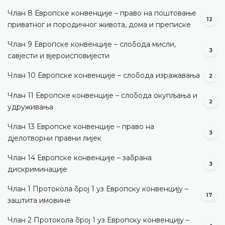
Члан 8 Европске конвенције – право на поштовање
12
приватног и породичног живота, дома и преписке
Члан 9 Европске конвенције – слобода мисли,
3
савјести и вјероисповијести
Члан 10 Европске конвенције – слобода изражавања
2
Члан 11 Европске конвенције – слобода окупљања и
2
удруживања
Члан 13 Европске конвенције – право на
3
дјелотворни правни лијек
Члан 14 Европске конвенције – забрана
3
дискриминације
Члан 1 Протокола број 1 уз Европску конвенцију –
17
заштита имовине
Члан 2 Протокола број 1 уз Европску конвенцију –