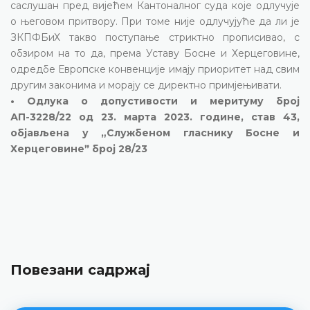
саслушан пред вијећем Кантоналног суда које одлучује
о његовом притвору. При томе није одлучујуће да ли је
ЗКПФБиХ такво поступање стриктно прописивао, с
обзиром на то да, према Уставу Босне и Херцеговине,
одредбе Европске конвенције имају приоритет над свим
другим законима и морају се директно примјењивати.
• Одлука о допустивости и меритуму број
АП-3228/22 од 23. марта 2023. године, став 43,
објављена у „Службеном гласнику Босне и
Херцеговинеˮ број 28/23
Повезани садржај