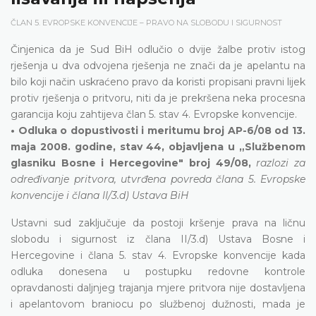
ČLAN 5. EVROPSKE KONVENCIJE – PRAVO NA SLOBODU I SIGURNOST
Činjenica da je Sud BiH odlučio o dvije žalbe protiv istog
rješenja u dva odvojena rješenja ne znači da je apelantu na
bilo koji način uskraćeno pravo da koristi propisani pravni lijek
protiv rješenja o pritvoru, niti da je prekršena neka procesna
garancija koju zahtijeva član 5. stav 4. Evropske konvencije.
• Odluka o dopustivosti i meritumu broj AP-6/08 od 13.
maja 2008. godine, stav 44, objavljena u „Službenom
glasniku Bosne i Hercegovine" broj 49/08,
razlozi za
određivanje pritvora, utvrđena povreda člana 5. Evropske
konvencije i člana II/3.d) Ustava BiH
Ustavni sud zaključuje da postoji kršenje prava na ličnu
slobodu i sigurnost iz člana II/3.d) Ustava Bosne i
Hercegovine i člana 5. stav 4. Evropske konvencije kada
odluka donesena u postupku redovne kontrole
opravdanosti daljnjeg trajanja mjere pritvora nije dostavljena
i apelantovom braniocu po službenoj dužnosti, mada je