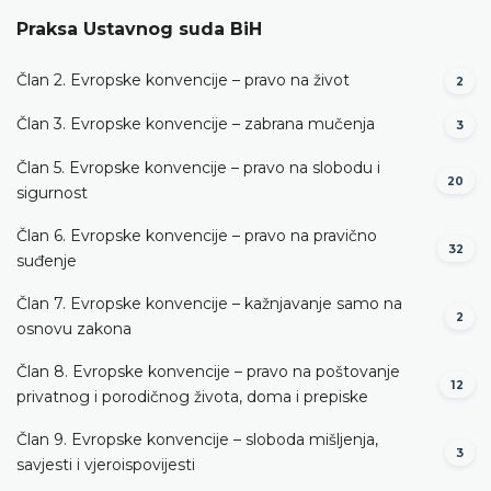
Praksa Ustavnog suda BiH
Član 2. Evropske konvencije – pravo na život
2
Član 3. Evropske konvencije – zabrana mučenja
3
Član 5. Evropske konvencije – pravo na slobodu i
20
sigurnost
Član 6. Evropske konvencije – pravo na pravično
32
suđenje
Član 7. Evropske konvencije – kažnjavanje samo na
2
osnovu zakona
Član 8. Evropske konvencije – pravo na poštovanje
12
privatnog i porodičnog života, doma i prepiske
Član 9. Evropske konvencije – sloboda mišljenja,
3
savjesti i vjeroispovijesti