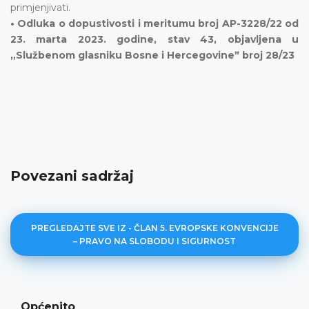
primjenjivati.
• Odluka o dopustivosti i meritumu broj AP-3228/22 od
23. marta 2023. godine, stav 43, objavljena u
„Službenom glasniku Bosne i Hercegovineˮ broj 28/23
Povezani sadržaj
PREGLEDAJTE SVE IZ - ČLAN 5. EVROPSKE KONVENCIJE
– PRAVO NA SLOBODU I SIGURNOST
Općenito