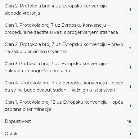
Član 2. Protokola broj 4 uz Evropsku konvenciju –
1
sloboda kretanja
Član 1. Protokola broj 7 uz Evropsku konvenciju –
1
proceduralne zaštite u vezi s protjerivanjem stranaca
Član 2. Protokola broj 7 uz Evropsku konvenciju – pravo
2
na žalbu u krivičnim stvarima
Član 3 Protokola broj 7 uz Evropsku konvenciju –
1
naknada za pogrešnu presudu
Član 4. Protokola broj 7 uz Evropsku konvenciju – pravo
1
da se ne bude dvaput suđen ili kažnjen u istoj stvari
Član 1. Protokola broj 12 uz Evropsku konvenciju – opća
1
zabrana diskriminacije
Dopustivost
19
Ostalo
1