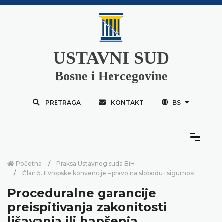
USTAVNI SUD
Bosne i Hercegovine
PRETRAGA
KONTAKT
BS
Početna
Praksa Ustavnog suda BiH
Član 5. Evropske konvencije – pravo na slobodu i sigurnost
Proceduralne garancije
preispitivanja zakonitosti
lišavanja ili hapšenja