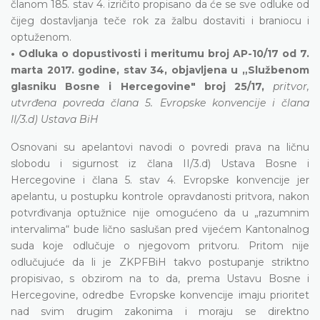
članom 185. stav 4. izričito propisano da će se sve odluke od
čijeg dostavljanja teče rok za žalbu dostaviti i braniocu i
optuženom.
• Odluka o dopustivosti i meritumu broj AP-10/17 od 7.
marta 2017. godine, stav 34, objavljena u „Službenom
glasniku Bosne i Hercegovine" broj 25/17,
pritvor,
utvrđena povreda člana 5. Evropske konvencije i člana
II/3.d) Ustava BiH
Osnovani su apelantovi navodi o povredi prava na ličnu
slobodu i sigurnost iz člana II/3.d) Ustava Bosne i
Hercegovine i člana 5. stav 4. Evropske konvencije jer
apelantu, u postupku kontrole opravdanosti pritvora, nakon
potvrđivanja optužnice nije omogućeno da u „razumnim
intervalima“ bude lično saslušan pred vijećem Kantonalnog
suda koje odlučuje o njegovom pritvoru. Pritom nije
odlučujuće da li je ZKPFBiH takvo postupanje striktno
propisivao, s obzirom na to da, prema Ustavu Bosne i
Hercegovine, odredbe Evropske konvencije imaju prioritet
nad svim drugim zakonima i moraju se direktno