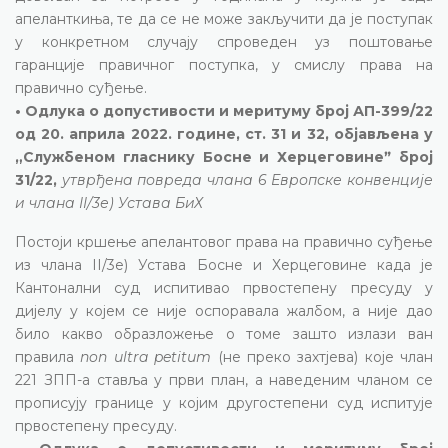
апеланткиња, те да се не може закључити да је поступак
у конкретном случају спроведен уз поштовање
гаранције правичног поступка, у смислу права на
правично суђење.
• Одлука о допустивости и меритуму број АП-399/22
од 20. априла 2022. године, ст. 31 и 32, објављена у
„Службеном гласнику Босне и Херцеговинеˮ број
31/22,
утврђена повреда члана 6 Европске конвенције
и члана II/3е) Устава БиХ
Постоји кршење апелантовог права на правично суђење
из члана II/3е) Устава Босне и Херцеговине када је
Кантонални суд испитивао првостепену пресуду у
дијелу у којем се није оспоравала жалбом, а није дао
било какво образложење о томе зашто излази ван
правила
non ultra petitum
(не преко захтјева) које члан
221 ЗПП-а ставља у први план, а наведеним чланом се
прописују границе у којим другостепени суд испитује
првостепену пресуду.