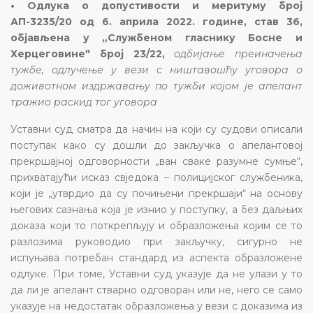
• Одлука о допустивости и меритуму број
АП-3235/20 од 6. априла 2022. године, став 36,
објављена у „Службеном гласнику Босне и
Херцеговинеˮ број 23/22,
одбијање преиначења
тужбе, одлучење у вези с ништавошћу уговора о
доживотном издржавању по тужби којом је апелант
тражио раскид тог уговора
Уставни суд сматра да начин на који су судови описали
поступак како су дошли до закључка о апелантовој
прекршајној одговорности „ван сваке разумне сумње“,
прихватајући исказ свједока – полицијског службеника,
који је „утврдио да су почињени прекршаји“ на основу
његових сазнања која је изнио у поступку, а без даљњих
доказа који то поткрепљују и образложења којим се то
разлозима руководио при закључку, сигурно не
испуњава потребан стандард из аспекта образложене
одлуке. При томе, Уставни суд указује да не улази у то
да ли је апелант стварно одговоран или не, него се само
указује на недостатак образложења у вези с доказима из