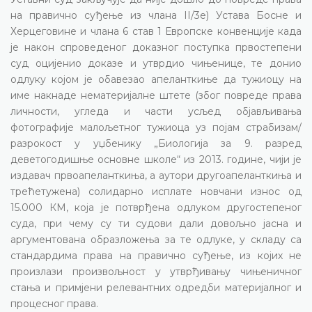
на правично суђење из члана II/3е) Устава Босне и
Херцеговине и члана 6 став 1 Европске конвенције када
је након спроведеног доказног поступка првостепени
суд оцијенио доказе и утврдио чињенице, те донио
одлуку којом је обавезао апеланткиње да тужиоцу на
име накнаде нематеријалне штете (због повреде права
личности, угледа и части усљед објављивања
фотографије малољетног тужиоца уз појам страбизам/
разрокост у уџбенику „Биологија за 9. разред
деветогодишње основне школе“ из 2013. године, чији је
издавач првоапеланткиња, а аутори другоапеланткиња и
трећетужена) солидарно исплате новчани износ од
15.000 КМ, која је потврђена одлуком другостепеног
суда, при чему су ти судови дали довољно јасна и
аргументована образложења за те одлуке, у складу са
стандардима права на правично суђење, из којих не
произлази произвољност у утврђивању чињеничног
стања и примјени релевантних одредби материјалног и
процесног права.