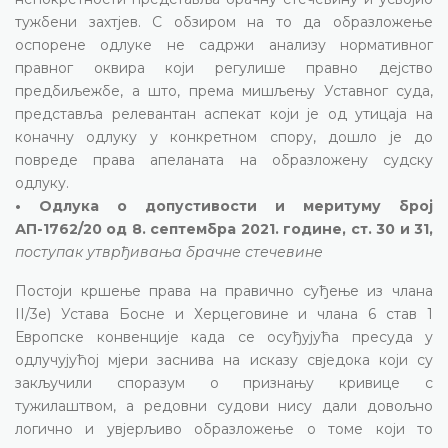
тужбени захтјев. С обзиром на то да образложење
оспорене одлуке не садржи анализу нормативног
правног оквира који регулише правно дејство
предбиљежбе, а што, према мишљењу Уставног суда,
представља релевантан аспекат који је од утицаја на
коначну одлуку у конкретном спору, дошло је до
повреде права апеланата на образложену судску
одлуку.
• Одлука о допустивости и меритуму број
АП-1762/20 од 8. септембра 2021. године, ст. 30 и 31,
поступак утврђивања брачне стечевине
Постоји кршење права на правично суђење из члана
II/3е) Устава Босне и Херцеговине и члана 6 став 1
Европске конвенције када се осуђујућа пресуда у
одлучујућој мјери заснива на исказу свједока који су
закључили споразум о признању кривице с
тужилаштвом, а редовни судови нису дали довољно
логично и увјерљиво образложење о томе који то