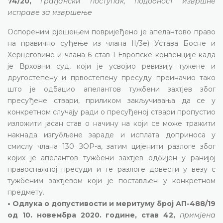
74/20,
грађански поступак, подобност извршне
исправе за извршење
Оспореним рјешењем повријеђено је апелантово право
на правично суђење из члана II/3е) Устава Босне и
Херцеговине и члана 6 став 1 Европске конвенције када
је Врховни суд, који је усвојио ревизију тужене и
другостепену и првостепену пресуду преиначио тако
што је одбацио апелантов тужбени захтјев због
пресуђене ствари, приликом закључивања да се у
конкретном случају ради о пресуђеној ствари пропустио
изложити јасан став о начину на који се може тражити
накнада изгубљене зараде и исплата доприноса у
смислу члана 130 ЗОР-а, затим цијенити разлоге због
којих је апелантов тужбени захтјев одбијен у ранијој
правоснажној пресуди и те разлоге довести у везу с
тужбеним захтјевом који је постављен у конкретном
предмету.
• Одлука о допустивости и меритуму број АП-488/19
од 10. новембра 2020. године, став 42,
примјена