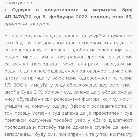
dubio pro reo
.
• Одлука о допустивости и меритуму број
АП-1478/20 од 9. фебруара 2022. године, став 63,
кривични поступак
Уставни суд запажа да су судови, одлучујући о тужбеном
захтјеву, заузели другачији став о спорном питању да ли
се повреда коју је апелант задобио на рекреацији ван
радног мјеста, али у току радног времена, уз усмену
сагласност послодавца, може сматрати повредом на
раду, те да ли послодавац сноси одговорност за насталу
штету по принципу објективне одговорности из члана
173 ЗОО-а. Имајући у виду образложење другостепеног
вијећа Суда БиХ, Уставни суд запажа да у образложењу
нису обухваћени сви релевантни фактори који су могли
утицати на коначну одлуку (мјерило релевантности). У
том правцу Уставни суд запажа да је првостепени суд
приликом одлучења посебно узео у обзир дјелатност
послодавца и потребу такве државне службе да њени
запосленици буду физички спремни, те у том контексту