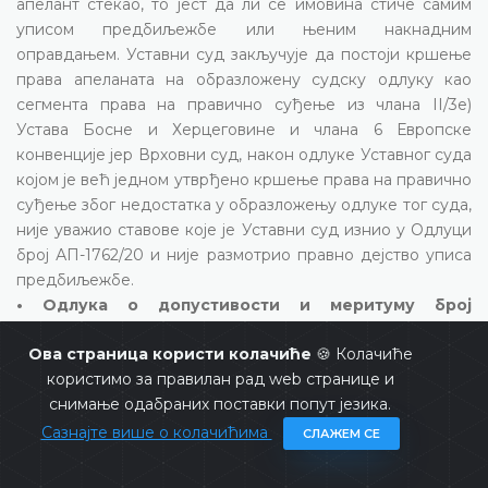
апелант стекао, то јест да ли се имовина стиче самим
уписом предбиљежбе или њеним накнадним
оправдањем. Уставни суд закључује да постоји кршење
права апеланата на образложену судску одлуку као
сегмента права на правично суђење из члана II/3е)
Устава Босне и Херцеговине и члана 6 Европске
конвенције јер Врховни суд, након одлуке Уставног суда
којом је већ једном утврђено кршење права на правично
суђење због недостатка у образложењу одлуке тог суда,
није уважио ставове које је Уставни суд изнио у Одлуци
број АП-1762/20 и није размотрио правно дејство уписа
предбиљежбе.
• Одлука о допустивости и меритуму број
АП-3921/21 од 2. новембра 2022. године, ст. 35 и 41
Ова страница користи колачиће
🍪 Колачиће
Уставни суд запажа да се из образложења оспорених
користимо за правилан рад web странице и
одлука не види да је урађена темељита анализа на
снимање одабраних поставки попут језика.
основу које је закључено да заиста није дошло до
Сазнајте више о колачићима
СЛАЖЕМ СЕ
значајних промјена услова који се односе како на спорне
мини хидроелектране (МХЕ) тако и на локацију на којој