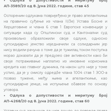
• Одлука о допустивости и меритуму број
АП-3589/20 од 8. јуна 2022. године, став 45
Оспореним одлукама повријеђено је право апеланткиња
на правично суђење из члана II/3е) Устава Босне и
Херцеговине и члана 6 став 1 Европске конвенције у
ситуацији када су Општински суд и Кантонални суд
произвољно образложили своје одлуке, односно
супсидијарно јемство изједначили са солидарним јер
нису водили рачуна о томе да је тужилац током поступка
морао доказати да је предузео све активности како би
своје потраживање наплатио из имовине корисника
кредита као главног дужника, па након што није у томе
успио, да је у смислу одредбе члана 1004 став 1 ЗОО-а
позвао тужене, међу њима и апеланткиње, као
супсидијарне јемце, на испуњење обавезе по основу
уговора.
• Одлука о допустивости и меритуму број
АП-4268/20 од 8. јуна 2022. године, став 60
Уставни суд закључује да није дошло до повреде права