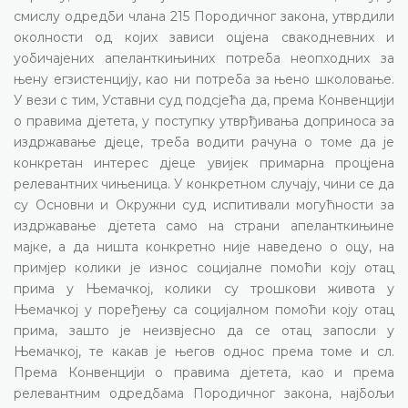
смислу одредби члана 215 Породичног закона, утврдили
околности од којих зависи оцјена свакодневних и
уобичајених апеланткињиних потреба неопходних за
њену егзистенцију, као ни потреба за њено школовање.
У вези с тим, Уставни суд подсјећа да, према Конвенцији
о правима дјетета, у поступку утврђивања доприноса за
издржавање дјеце, треба водити рачуна о томе да је
конкретан интерес дјеце увијек примарна процјена
релевантних чињеница. У конкретном случају, чини се да
су Основни и Окружни суд испитивали могућности за
издржавање дјетета само на страни апеланткињине
мајке, а да ништа конкретно није наведено о оцу, на
примјер колики је износ социјалне помоћи коју отац
прима у Њемачкој, колики су трошкови живота у
Њемачкој у поређењу са социјалном помоћи коју отац
прима, зашто је неизвјесно да се отац запосли у
Њемачкој, те какав је његов однос према томе и сл.
Према Конвенцији о правима дјетета, као и према
релевантним одредбама Породичног закона, најбољи