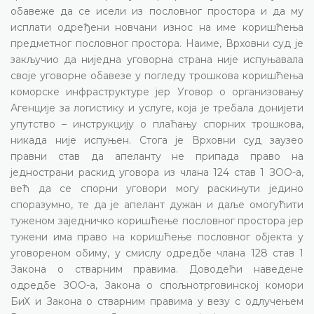
обавеже да се исели из пословног простора и да му
исплати одређени новчани износ на име коришћења
предметног пословног простора. Наиме, Врховни суд је
закључио да ниједна уговорна страна није испуњавала
своје уговорне обавезе у погледу трошкова коришћења
коморске инфраструктуре јер Уговор о организовању
Агенције за логистику и услуге, која је требала донијети
упутство – инструкцију о плаћању спорних трошкова,
никада није испуњен. Стога је Врховни суд заузео
правни став да апеланту не припада право на
једнострани раскид уговора из члана 124 став 1 ЗОО-а,
већ да се спорни уговори могу раскинути једино
споразумно, те да је апелант дужан и даље омогућити
туженом заједничко коришћење пословног простора јер
тужени има право на коришћење пословног објекта у
уговореном обиму, у смислу одредбе члана 128 став 1
Закона о стварним правима. Доводећи наведене
одредбе ЗОО-а, Закона о спољнотрговинској комори
БиХ и Закона о стварним правима у везу с одлучењем