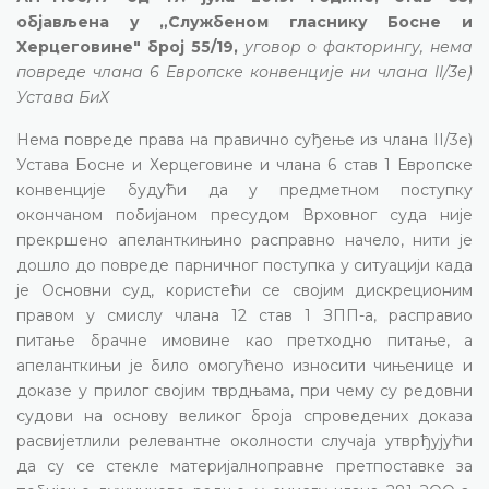
објављена у „Службеном гласнику Босне и
Херцеговине" број 55/19,
уговор о факторингу, нема
повреде члана 6 Европске конвенције ни члана II/3е)
Устава БиХ
Нема повреде права на правично суђење из члана II/3е)
Устава Босне и Херцеговине и члана 6 став 1 Европске
конвенције будући да у предметном поступку
окончаном побијаном пресудом Врховног суда није
прекршено апеланткињино расправно начело, нити је
дошло до повреде парничног поступка у ситуацији када
је Основни суд, користећи се својим дискреционим
правом у смислу члана 12 став 1 ЗПП-а, расправио
питање брачне имовине као претходно питање, а
апеланткињи је било омогућено износити чињенице и
доказе у прилог својим тврдњама, при чему су редовни
судови на основу великог броја спроведених доказа
расвијетлили релевантне околности случаја утврђујући
да су се стекле материјалноправне претпоставке за