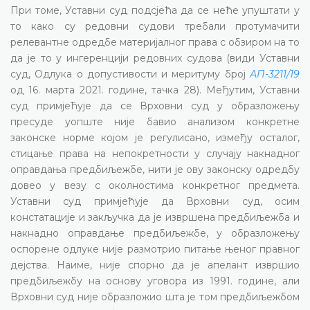
При томе, Уставни суд подсјећа да се неће упуштати у
то како су редовни судови требали протумачити
релевантне одредбе материјалног права с обзиром на то
да је то у ингеренцији редовних судова (види Уставни
суд, Одлука о допустивости и меритуму број
АП-3211/19
од 16. марта 2021. године, тачка 28). Међутим, Уставни
суд примјећује да се Врховни суд у образложењу
пресуде уопште није бавио анализом конкретне
законске норме којом је регулисано, између осталог,
стицање права на непокретности у случају накнадног
оправдања предбиљежбе, нити је ову законску одредбу
довео у везу с околностима конкретног предмета.
Уставни суд примјећује да Врховни суд, осим
констатације и закључка да је извршена предбиљежба и
накнадно оправдање предбиљежбе, у образложењу
оспорене одлуке није размотрио питање њеног правног
дејства. Наиме, није спорно да је апелант извршио
предбиљежбу на основу уговора из 1991. године, али
Врховни суд није образложио шта је том предбиљежбом