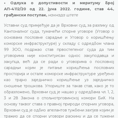
• Одлука о допустивости и меритуму број
АП-4112/20 од 22. јуна 2022. године, став 44,
грађански поступак,
накнада штете
Уставни суд примјећује да је Врховни суд, за разлику од
Кантоналног суда, тумачећи спорне уговоре (Уговор о
основама пословне сарадње и Уговор о коришћењу
коморске инфраструктуре) у складу с одредбом члана
99 ЗОО, подржао став првостепеног суда да тим
уговорима није конституисан однос закуподавца и
закупца, већ да се ради о уговорима о пословној
сарадњи којим је питање коришћења пословних
просторија и остале коморске инфраструктуре уређено
као трајно заједничко коришћење уз заједничко
сношење трошкова. Упориште за такав став, како је то
образложено, Врховни суд је нашао у одредбама чл. 1, 2,
3 и 28 Закона о спољнотрговинској комори БиХ. На
основу таквог става о правној природи спорних уговора,
Врховни суд је одбио апелантов тужбени захтјев којим је
тражио да се спорни уговори раскину и да се тужени