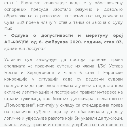
став 1 Европске конвенције када је у образложењу
оспорених пресуда изостало разумно и довољно
образложење о разлозима за заснивање надлежности
Суда БиХ према члану 7 став 2 тачка б) Закона о Суду
БиХ.
• Одлука о допустивости и меритуму број
АП-4061/16 од 6. фебруара 2020. године, став 83,
кривични поступак
Уставни суд закључује да постоји кршење права
апеланата на правично суђење из члана II/3е) Устава
Босне и Херцеговине и члана 6 став 1 Европске
конвенције у ситуацији када су редовни судови
пропустили да приговор апеланата у вези с недостатком
активне легитимације и постојањем правног интереса на
страни тужилаца, као бивших дионичара апеланткиње
„Пољоопрема“, испитају у складу са стандардима права
на правично суђење који су их обавезивали да дају
логичне и увјерљиве разлоге који би указали да тужиоци,
заиста, имају правни интерес за утврђивање ништавости