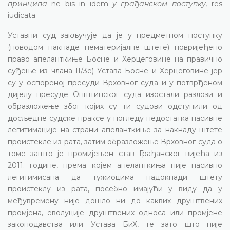
принципа
ne bis in idem
у грађанском поступку,
res
iudicata
Уставни суд закључује да је у предметном поступку
(поводом накнаде нематеријалне штете) повријеђено
право апеланткиње Босне и Херцеговине на правично
суђење из члана II/3е) Устава Босне и Херцеговине јер
су у оспореној пресуди Врховног суда и у потврђеном
дијелу пресуде Општинског суда изостали разлози и
образложење због којих су ти судови одступили од
досљедне судске праксе у погледу недостатка пасивне
легитимације на страни апеланткиње за накнаду штете
проистекле из рата, затим образложење Врховног суда о
томе зашто је промијењен став Грађанског вијећа из
2011. године, према којем апеланткиња није пасивно
легитимисана да тужиоцима надокнади штету
проистеклу из рата, посебно имајући у виду да у
међувремену није дошло ни до каквих друштвених
промјена, еволуције друштвених односа или промјене
законодавства или Устава БиХ, те зато што није