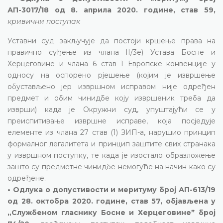
АП-3017/18 од 8. априла 2020. године, став 59,
кривични поступак
Уставни суд закључује да постоји кршење права на
правично суђење из члана II/3е) Устава Босне и
Херцеговине и члана 6 став 1 Европске конвенције у
односу на оспорено рјешење (којим је извршење
обустављено јер извршном исправом није одређен
предмет и обим чинидбе коју извршеник треба да
изврши) када је Окружни суд, упуштајући се у
преиспитивање извршне исправе, која посједује
елементе из члана 27 став (1) ЗИП-а, нарушио принцип
формалног легалитета и принцип заштите свих странака
у извршном поступку, те када је изостало образложење
зашто су предметне чинидбе немогуће на начин како су
одређене.
• Одлука о допустивости и меритуму број АП-613/19
од 28. октобра 2020. године, став 57, објављена у
„Службеном гласнику Босне и Херцеговинеˮ број