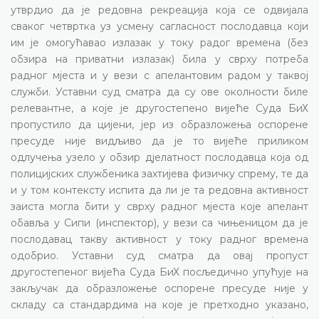
утврдио да је редовна рекреација која се одвијала
сваког четвртка уз усмену сагласност послодавца који
им је омогућавао излазак у току радог времена (без
обзира на приватни излазак) била у сврху потреба
радног мјеста и у вези с апелантовим радом у таквој
служби. Уставни суд сматра да су ове околности биле
релевантне, а које је другостепено вијеће Суда БиХ
пропустило да цијени, јер из образложења оспорене
пресуде није видљиво да је то вијеће приликом
одлучења узело у обзир дјелатност послодавца која од
полицијских службеника захтијева физичку спрему, те да
и у том контексту испита да ли је та редовна активност
заиста могла бити у сврху радног мјеста које апелант
обавља у Сипи (инспектор), у вези са чињеницом да је
послодавац такву активност у току радног времена
одобрио. Уставни суд сматра да овај пропуст
другостепеног вијећа Суда БиХ посљедично упућује на
закључак да образложење оспорене пресуде није у
складу са стандардима на које је претходно указано,