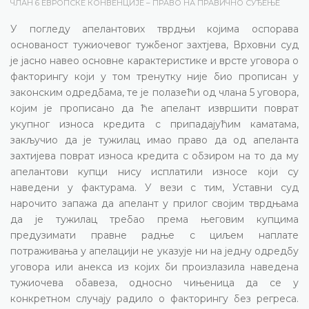
ЧЛАН 6 ЕВРОПСКЕ КОНВЕНЦИЈЕ – ПРАВО НА ПРАВИЧНО СУЂЕЊЕ
У погледу апелантових тврдњи којима оспорава
основаност тужиочевог тужбеног захтјева, Врховни суд
је јасно навео основне карактеристике и врсте уговора о
факторингу који у том тренутку није био прописан у
законским одредбама, те је полазећи од члана 5 уговора,
којим је прописано да ће апелант извршити поврат
укупног износа кредита с припадајућим каматама,
закључио да је тужилац имао право да од апеланта
захтијева поврат износа кредита с обзиром на то да му
апелантови купци нису исплатили износе који су
наведени у фактурама. У вези с тим, Уставни суд
нарочито запажа да апелант у прилог својим тврдњама
да је тужилац требао према његовим купцима
предузимати правне радње с циљем наплате
потраживања у апелацији не указује ни на једну одредбу
уговора или анекса из којих би произлазила наведена
тужиочева обавеза, односно чињеница да се у
конкретном случају радило о факторингу без регреса.