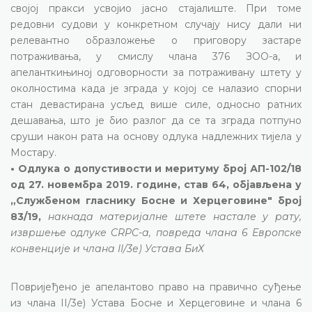
својој пракси усвојио јасно стајалиште. При томе
редовни судови у конкретном случају нису дали ни
релевантно образложење о приговору застаре
потраживања, у смислу члана 376 ЗОО-а, и
апеланткињиној одговорности за потраживану штету у
околностима када је зграда у којој се налазио спорни
стан девастирана усљед више силе, односно ратних
дешавања, што је био разлог да се та зграда потпуно
сруши након рата на основу одлука надлежних тијела у
Мостару.
• Одлука о допустивости и меритуму број АП-102/18
од 27. новембра 2019. године, став 64, објављена у
„Службеном гласнику Босне и Херцеговине" број
83/19,
накнада материјалне штете настале у рату,
извршење одлуке CRPC-а, повреда члана 6 Европске
конвенције и члана II/3е) Устава БиХ
Повријеђено је апелантово право на правично суђење
из члана II/3е) Устава Босне и Херцеговине и члана 6