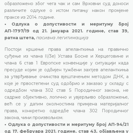
образложено због чега чак и сам Врховни суд доноси
различите одлуке о истом питању након промјене
праксе из 2014. године.
• Одлука о допустивости и меритуму број
АП-1797/19 од 21. јануара 2021. године, став 39,
ратна штета,
пасивна легитимација
Постоји кршење права апеланткиња на правично
суђење из члана II/3е) Устава Босне и Херцеговине и
члана 6 став 1 Европске конвенције у ситуацији када
пресуде којим је одбијен тужбени захтјев апеланткиња
за утврђивање очинства вјештачењем методом ДНК, а
које је првостепени суд одобрио и заказао у складу с
одредбом члана 302 став 5 Породичног закона, не
садрже објективно, логично и увјерљиво образложење,
већ се у датим околностима примјена материјалног
права, конкретно одредбе члана 302 Породичног
закона, чини произвољном.
• Одлука о допустивости и меритуму број АП-94/21
од 17. фебруара 2021. године, став 43, објављена у