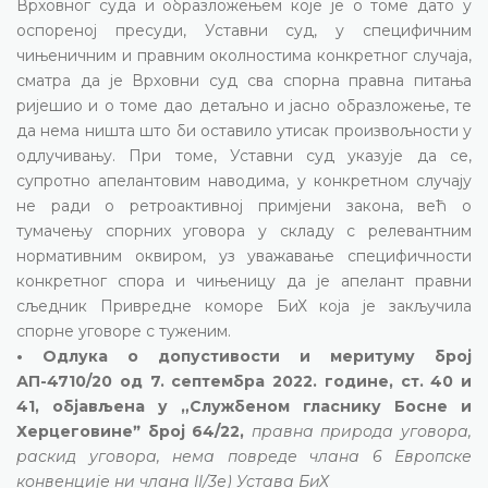
Врховног суда и образложењем које је о томе дато у
оспореној пресуди, Уставни суд, у специфичним
чињеничним и правним околностима конкретног случаја,
сматра да је Врховни суд сва спорна правна питања
ријешио и о томе дао детаљно и јасно образложење, те
да нема ништа што би оставило утисак произвољности у
одлучивању. При томе, Уставни суд указује да се,
супротно апелантовим наводима, у конкретном случају
не ради о ретроактивној примјени закона, већ о
тумачењу спорних уговора у складу с релевантним
нормативним оквиром, уз уважавање специфичности
конкретног спора и чињеницу да је апелант правни
сљедник Привредне коморе БиХ која је закључила
спорне уговоре с туженим.
• Одлука о допустивости и меритуму број
АП-4710/20 од 7. септембра 2022. године, ст. 40 и
41, објављена у „Службеном гласнику Босне и
Херцеговинеˮ број 64/22,
правна природа уговора,
раскид уговора, нема повреде члана 6 Европске
конвенције ни члана II/3е) Устава БиХ