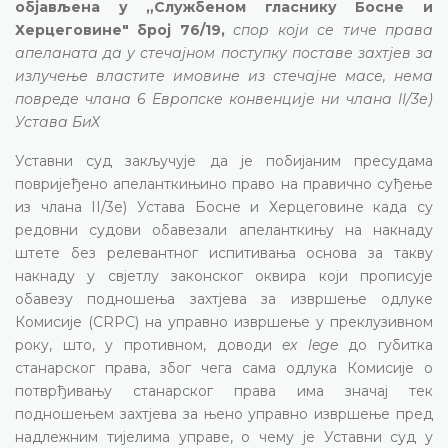
објављена у „Службеном гласнику Босне и
Херцеговине" број 76/19,
спор који се тиче права
апеланата да у стечајном поступку поставе захтјев за
излучење властите имовине из стечајне масе, нема
повреде члана 6 Европске конвенције ни члана II/3е)
Устава БиХ
Уставни суд закључује да је побијаним пресудама
повријеђено апеланткињино право на правично суђење
из члана II/3е) Устава Босне и Херцеговине када су
редовни судови обавезали апеланткињу на накнаду
штете без релевантног испитивања основа за такву
накнаду у свјетлу законског оквира који прописује
обавезу подношења захтјева за извршење одлуке
Комисије (CRPC) на управно извршење у преклузивном
року, што, у противном, доводи
ex lege
до губитка
станарског права, због чега сама одлука Комисије о
потврђивању станарског права има значај тек
подношењем захтјева за њено управно извршење пред
надлежним тијелима управе, о чему је Уставни суд у