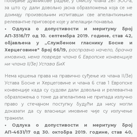
побијање дужникове радње, у смислу члана 281 ЗОО-а,
за што су дали довољно јасна образложења која се не
доимају произвољним испитавши све апеланткињине
релевантне приговоре које у апелацији понавља.
• Одлука о допустивости и меритуму број
АП-3516/17 од 10. септембра 2019. године, став 42,
објављена у „Службеном гласнику Босне и
Херцеговине" број 66/19,
расправно начело, брачна
имовина, нема повреде члана 6 Европске конвенције
ни члана II/3е) Устава БиХ
Нема кршења права на правично суђење из члана II/3е)
Устава Босне и Херцеговине и члана 6 став 1 Европске
конвенције када су судови дали довољна и релевантна
образложења о томе да апелантима не припада излучно
право у стечајном поступку будући да нису могли
доказати да су власници имовине чије су излучење
тражили.
• Одлука о допустивости и меритуму број
АП-4631/17 од 30. октобра 2019. године, став 40,