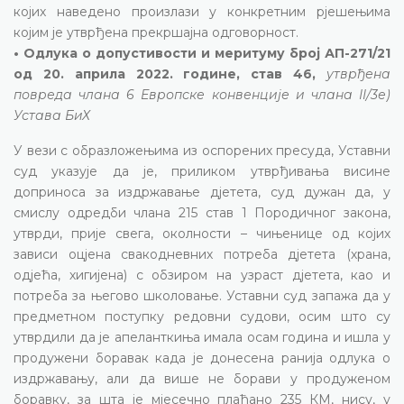
којих наведено произлази у конкретним рјешењима
којим је утврђена прекршајна одговорност.
• Одлука о допустивости и меритуму број АП-271/21
од 20. априла 2022. године, став 46,
утврђена
повреда члана 6 Европске конвенције и члана II/3е)
Устава БиХ
У вези с образложењима из оспорених пресуда, Уставни
суд указује да је, приликом утврђивања висине
доприноса за издржавање дјетета, суд дужан да, у
смислу одредби члана 215 став 1 Породичног закона,
утврди, прије свега, околности – чињенице од којих
зависи оцјена свакодневних потреба дјетета (храна,
одјећа, хигијена) с обзиром на узраст дјетета, као и
потреба за његово школовање. Уставни суд запажа да у
предметном поступку редовни судови, осим што су
утврдили да је апеланткиња имала осам година и ишла у
продужени боравак када је донесена ранија одлука о
издржавању, али да више не борави у продуженом
боравку, за шта је мјесечно плаћано 235 КМ, нису, у