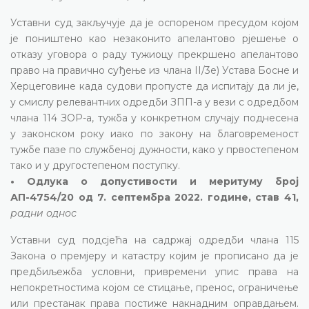
Уставни суд закључује да је оспореном пресудом којом
је поништено као незаконито апелантово рјешење о
отказу уговора о раду тужиоцу прекршено апелантово
право на правично суђење из члана II/3е) Устава Босне и
Херцеговине када судови пропусте да испитају да ли је,
у смислу релевантних одредби ЗПП-а у вези с одредбом
члана 114 ЗОР-а, тужба у конкретном случају поднесена
у законском року иако по закону на благовременост
тужбе пазе по службеној дужности, како у првостепеном
тако и у другостепеном поступку.
• Одлука о допустивости и меритуму број
АП-4754/20 од 7. септембра 2022. године, став 41,
радни однос
Уставни суд подсјећа на садржај одредби члана 115
Закона о премјеру и катастру којим је прописано да је
предбиљежба условни, привремени упис права на
непокретностима којом се стицање, пренос, ограничење
или престанак права постиже накнадним оправдањем.