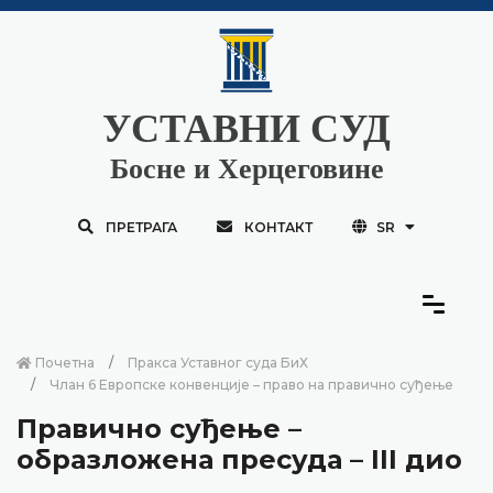
УСТАВНИ СУД
Босне и Херцеговине
ПРЕТРАГА
КОНТАКТ
SR
Почетна
Пракса Уставног суда БиХ
Члан 6 Европске конвенције – право на правично суђење
Правично суђење –
образложена пресуда – III дио