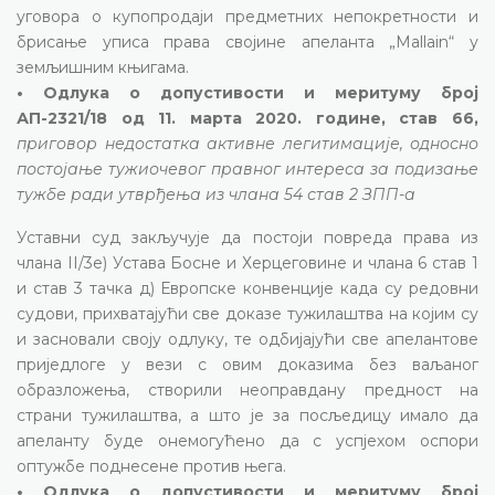
уговора о купопродаји предметних непокретности и
брисање уписа права својине апеланта „Mallain“ у
земљишним књигама.
• Одлука о допустивости и меритуму број
АП-2321/18 од 11. марта 2020. године, став 66,
приговор недостатка активне легитимације, односно
постојање тужиочевог правног интереса за подизање
тужбе ради утврђења из члана 54 став 2 ЗПП-а
Уставни суд закључује да постоји повреда права из
члана II/3е) Устава Босне и Херцеговине и члана 6 став 1
и став 3 тачка д) Европске конвенције када су редовни
судови, прихватајући све доказе тужилаштва на којим су
и засновали своју одлуку, те одбијајући све апелантове
приједлоге у вези с овим доказима без ваљаног
образложења, створили неоправдану предност на
страни тужилаштва, а што је за посљедицу имало да
апеланту буде онемогућено да с успјехом оспори
оптужбе поднесене против њега.
• Одлука о допустивости и меритуму број