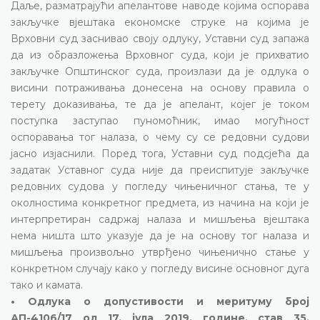
Даље, разматрајући апелантове наводе којима оспорава
закључке вјештака економске струке на којима је
Врховни суд заснивао своју одлуку, Уставни суд запажа
да из образложења Врховног суда, који је прихватио
закључке Општинског суда, произлази да је одлука о
висини потраживања донесена на основу правила о
терету доказивања, те да је апелант, којег је током
поступка заступао пуномоћник, имао могућност
оспоравања тог налаза, о чему су се редовни судови
јасно изјаснили. Поред тога, Уставни суд подсјећа да
задатак Уставног суда није да преиспитује закључке
редовних судова у погледу чињеничног стања, те у
околностима конкретног предмета, из начина на који је
интерпретиран садржај налаза и мишљења вјештака
нема ништа што указује да је на основу тог налаза и
мишљења произвољно утврђено чињенично стање у
конкретном случају како у погледу висине основног дуга
тако и камата.
• Одлука о допустивости и меритуму број
АП-4106/17 од 17. јула 2019. године, став 35,