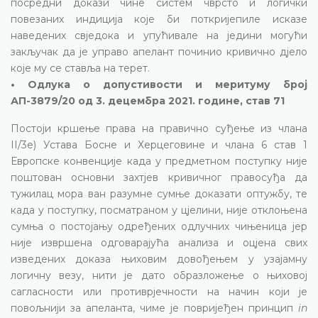
посредни докази чине систем чврсто и логички
повезаних индиција које би поткријепиле исказе
наведених свједока и упућивале на једини могући
закључак да је управо апелант починио кривично дјело
које му се ставља на терет.
• Одлука о допустивости и меритуму број
АП-3879/20 од 3. децембра 2021. године, став 71
Постоји кршење права на правично суђење из члана
II/3е) Устава Босне и Херцеговине и члана 6 став 1
Европске конвенције када у предметном поступку није
поштован основни захтјев кривичног правосуђа да
тужилац мора ван разумне сумње доказати оптужбу, те
када у поступку, посматраном у цјелини, није отклоњена
сумња о постојању одређених одлучних чињеница јер
није извршена одговарајућа анализа и оцјена свих
изведених доказа њиховим довођењем у узајамну
логичну везу, нити је дато образложење о њиховој
сагласности или противрјечности на начин који је
повољнији за апеланта, чиме је повријеђен принцип
in