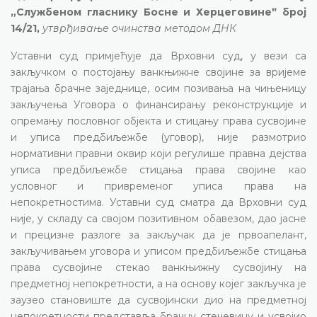
„Службеном гласнику Босне и Херцеговинеˮ број
14/21,
утврђивање очинства методом ДНК
Уставни суд примјећује да Врховни суд, у вези са
закључком о постојању ванкњижне својине за вријеме
трајања брачне заједнице, осим позивања на чињеницу
закључења Уговора о финансирању реконструкције и
опремању пословног објекта и стицању права сусвојине
и уписа предбиљежбе (уговор), није размотрио
нормативни правни оквир који регулише правна дејства
уписа предбиљежбе стицања права својине као
условног и привременог уписа права на
непокретностима. Уставни суд сматра да Врховни суд
није, у складу са својом позитивном обавезом, дао јасне
и прецизне разлоге за закључак да је првоапелант,
закључивањем уговора и уписом предбиљежбе стицања
права сусвојине стекао ванкњижну сусвојину на
предметној непокретности, а на основу којег закључка је
заузео становиште да сусвојински дио на предметној
непокретности представља брачну стечевину и усвојио