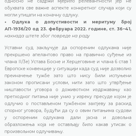
односно не садржи мјерило релевантности јер не
обухвата све важне аспекте конкретног случаја који су
могли утицати на коначну одлуку.
• Одлука о допустивости и меритуму број
АП-1936/20 од 23. фебруара 2022. године, ст. 36−41,
накнада штете због повреде на раду
Уставни суд закључује да оспореним одлукама није
прекршено апелантово право на правично суђење из
члана II/3е) Устава Босне и Херцеговине и члана 6 став 1
Европске конвенције у ситуацији када суд није дозволио
преиначење тужбе зато што нису били испуњени
законом прописани услови, нити зато што утврђење
ништавости уговора о доживотном издржавању као
претходног питања није унио у изреку пресуде којом је
одлучио о постављеном тужбеном захтјеву за раскид
спорног уговора, будући да су о овим питањима судови
у оспореним одлукама дали јасна и довољна
образложења која не остављају било какав утисак о
произвољном одлучивању.