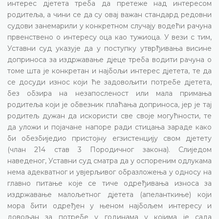
интерес дјетета треба да претеже над интересом
родитеља, а чини се да су овај важан стандард редовни
судови занемарили у конкретном случају водећи рачуна
првенствено о интересу оца као тужиоца. У вези с тим,
Уставни суд указује да у поступку утврђивања висине
доприноса за издржавање дјеце треба водити рачуна о
томе шта је конкретан и најбољи интерес дјетета, те да
се досуди износ који ће задовољити потребе дјетета,
без обзира на незапосленост или мала примања
родитеља који је обвезник плаћања доприноса, јер је тај
родитељ дужан да искористи све своје могућности, те
да уложи и појачане напоре ради стицања зараде како
би обезбиједио пристојну егзистенцију свом дјетету
(члан 214 став 3 Породичног закона). Слиједом
наведеног, Уставни суд сматра да у оспореним одлукама
нема адекватног и увјерљивог образложења у односу на
главно питање које се тиче одређивања износа за
издржавање малољетног дјетета (апеланткиње) који
мора бити одређен у њеном најбољем интересу и
довољан за потребе у годинама у којима је сада