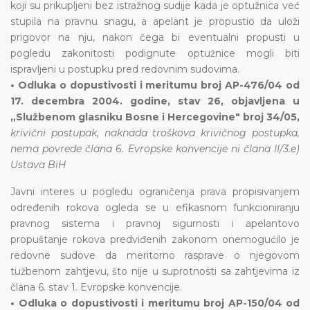
koji su prikupljeni bez istražnog sudije kada je optužnica već
stupila na pravnu snagu, a apelant je propustio da uloži
prigovor na nju, nakon čega bi eventualni propusti u
pogledu zakonitosti podignute optužnice mogli biti
ispravljeni u postupku pred redovnim sudovima.
• Odluka o dopustivosti i meritumu broj AP-476/04 od
17. decembra 2004. godine, stav 26, objavljena u
„Službenom glasniku Bosne i Hercegovine" broj 34/05,
krivični postupak, naknada troškova krivičnog postupka,
nema povrede člana 6. Evropske konvencije ni člana II/3.e)
Ustava BiH
Javni interes u pogledu ograničenja prava propisivanjem
određenih rokova ogleda se u efikasnom funkcioniranju
pravnog sistema i pravnoj sigurnosti i apelantovo
propuštanje rokova predviđenih zakonom onemogućilo je
redovne sudove da meritorno rasprave o njegovom
tužbenom zahtjevu, što nije u suprotnosti sa zahtjevima iz
člana 6. stav 1. Evropske konvencije.
• Odluka o dopustivosti i meritumu broj AP-150/04 od