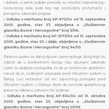
i dokaze, a same sudske presude su rezultat nepristranog i
nezavisnog rada suda koji nije proizvoljno protumačio i
primijenio zakonske propise.
• Odluka o meritumu broj AP-972/04 od 13. septembra
2005. godine, stav 37, objavljena u „Službenom
glasniku Bosne i Hercegovine" broj 3/06;
• Odluka o meritumu broj AP-1073/04 od 13. septembra
2005. godine, stav 20. i dalje, objavljena u „Službenom
glasniku Bosne i Hercegovine" broj 94/05
Redovni sudovi su dali potpune i jasne razloge zbog kojih su
odlučili da u konkretnom slučaju nisu ispunjeni zakonski
uvjeti za spajanje postupaka, te da je neosnovan apelantov
navod da je, vođenjem postupka pred Okružnim sudom u
Banjoj Luci nezavisno od već započetog postupka pred
Okružnim sudom u Doboju, došlo do povrede apelantovog
prava na odbranu, odnosno fer suđenje.
• Odluka o meritumu broj AP-934/04 od 13. oktobra
2005. godine, stav 23, objavljena u „Službenom
glasniku Bosne i Hercegovine" broj 20/06