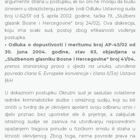
argumente strana u postupku, ali svi oni ne moraju da budu
izneseni u obrazloženju presude (vidi Odluku Ustavnog suda
broj
U-62/01
od 5. aprila 2002. godine, tačka 19, „Službeni
glasnik Bosne i Hercegovine" broj 24/02). Ova diskrecija,
koju ima svaki sud, postoji zbog efikasnosti vođenja
postupka.
• Odluka o dopustivosti i meritumu broj AP-45/02 od
30. juna 2004. godine, stav 63, objavljena u
„Službenom glasniku Bosne i Hercegovine" broj 41/04,
prenos stanarskog prava s djeda na unuka, utvrđena
povreda člana 6. Evropske konvencije i člana II/3.e) Ustava
BiH
U dokaznom postupku Okružni sud je saslušao ovlaštene
radnike kriminalističke službe i istražnog sudiju, koji su bili
izričiti u tvrdnji da je okrivljeni apelant svoju odbranu iznio i
djelo priznao bez upotrebe sile ili prijetnje, a zaključak
istražnog sudije se zasniva na utvrđivanju neposrednim
opažanjem tragova prinude u fizičkom smislu ili straha u
ličnosti okrivljenog. Zbog toga, nema povrede prava na