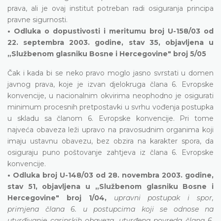
prava, ali je ovaj institut potreban radi osiguranja principa
pravne sigurnosti.
• Odluka o dopustivosti i meritumu broj U-158/03 od
22. septembra 2003. godine, stav 35, objavljena u
„Službenom glasniku Bosne i Hercegovine" broj 5/05
Čak i kada bi se neko pravo moglo jasno svrstati u domen
javnog prava, koje je izvan djelokruga člana 6. Evropske
konvencije, u nacionalnim okvirima neophodno je osigurati
minimum procesnih pretpostavki u svrhu vođenja postupka
u skladu sa članom 6. Evropske konvencije. Pri tome
najveća obaveza leži upravo na pravosudnim organima koji
imaju ustavnu obavezu, bez obzira na karakter spora, da
osiguraju puno poštovanje zahtjeva iz člana 6. Evropske
konvencije.
• Odluka broj U-148/03 od 28. novembra 2003. godine,
stav 51, objavljena u „Službenom glasniku Bosne i
Hercegovine" broj 1/04,
upravni postupak i spor,
primjena člana 6. u postupcima koji se odnose na
utvrđivanje carinskih obaveza, utvrđena povreda člana 6.