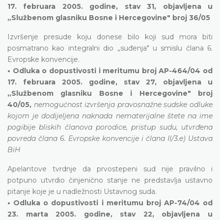
17. februara 2005. godine, stav 31, objavljena u
„Službenom glasniku Bosne i Hercegovine" broj 36/05
Izvršenje presude koju donese bilo koji sud mora biti
posmatrano kao integralni dio „suđenja" u smislu člana 6.
Evropske konvencije.
• Odluka o dopustivosti i meritumu broj AP-464/04 od
17. februara 2005. godine, stav 27, objavljena u
„Službenom glasniku Bosne i Hercegovine" broj
40/05,
nemogućnost izvršenja pravosnažne sudske odluke
kojom je dodijeljena naknada nematerijalne štete na ime
pogibije bliskih članova porodice, pristup sudu, utvrđena
povreda člana 6. Evropske konvencije i člana II/3.e) Ustava
BiH
Apelantove tvrdnje da prvostepeni sud nije pravilno i
potpuno utvrdio činjenično stanje ne predstavlja ustavno
pitanje koje je u nadležnosti Ustavnog suda.
• Odluka o dopustivosti i meritumu broj AP-74/04 od
23. marta 2005. godine, stav 22, objavljena u