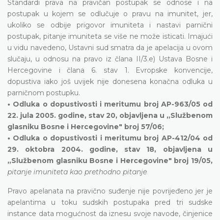
Standardi prava na pravičan postupak se odnose i na
postupak u kojem se odlučuje o pravu na imunitet, jer,
ukoliko se odbije prigovor imuniteta i nastavi parnični
postupak, pitanje imuniteta se više ne može isticati. Imajući
u vidu navedeno, Ustavni sud smatra da je apelacija u ovom
slučaju, u odnosu na pravo iz člana II/3.e) Ustava Bosne i
Hercegovine i člana 6. stav 1. Evropske konvencije,
dopustiva iako još uvijek nije donesena konačna odluka u
parničnom postupku.
• Odluka o dopustivosti i meritumu broj AP-963/05 od
22. jula 2005. godine, stav 20, objavljena u „Službenom
glasniku Bosne i Hercegovine" broj 57/06;
• Odluka o dopustivosti i meritumu broj AP-412/04 od
29. oktobra 2004. godine, stav 18, objavljena u
„Službenom glasniku Bosne i Hercegovine" broj 19/05,
pitanje imuniteta kao prethodno pitanje
Pravo apelanata na pravično suđenje nije povrijeđeno jer je
apelantima u toku sudskih postupaka pred tri sudske
instance data mogućnost da iznesu svoje navode, činjenice