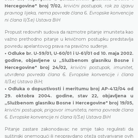
Hercegovine" broj 7/02,
krivični postupak, rok za izjavu
pravnog lijeka, nema povrede člana 6. Evropske konvencije
ni člana II/3.e) Ustava BiH
Propust redovnih sudova da razmotre pitanje imuniteta kao
važno prethodno pitanje u krivičnom postupku predstavlja
povredu apelantovog prava na pravično suđenje.
• Odluke br. U-59/01, U-60/01 i U-61/01 od 10. maja 2002.
godine, objavljene u „Službenom glasniku Bosne i
Hercegovine" broj 24/02,
krivični postupak, imunitet,
utvrđena povreda člana 6. Evropske konvencije i člana
II/3.e) Ustava BiH;
• Odluka o dopustivosti i meritumu broj AP-412/04 od
29. oktobra 2004. godine, stav 22, objavljena u
„Službenom glasniku Bosne i Hercegovine" broj 19/05,
krivični postupak, prigovor imuniteta, nema povrede člana
6. Evropske konvencije ni člana II/3.e) Ustava BiH
Pitanje zastare zakonodavac ne smije tako regulirati da
suštinski onemogući ili neopravdano oteža ostvarivanje ovih