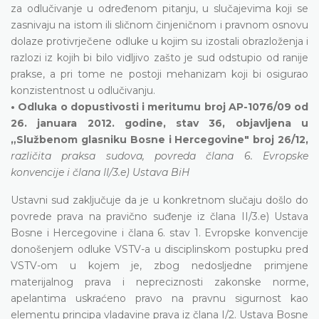
za odlučivanje u određenom pitanju, u slučajevima koji se
zasnivaju na istom ili sličnom činjeničnom i pravnom osnovu
dolaze protivrječene odluke u kojim su izostali obrazloženja i
razlozi iz kojih bi bilo vidljivo zašto je sud odstupio od ranije
prakse, a pri tome ne postoji mehanizam koji bi osigurao
konzistentnost u odlučivanju.
• Odluka o dopustivosti i meritumu broj AP-1076/09 od
26. januara 2012. godine, stav 36, objavljena u
„Službenom glasniku Bosne i Hercegovine" broj 26/12,
različita praksa sudova, povreda člana 6. Evropske
konvencije i člana II/3.e) Ustava BiH
Ustavni sud zaključuje da je u konkretnom slučaju došlo do
povrede prava na pravično suđenje iz člana II/3.e) Ustava
Bosne i Hercegovine i člana 6. stav 1. Evropske konvencije
donošenjem odluke VSTV-a u disciplinskom postupku pred
VSTV-om u kojem je, zbog nedosljedne primjene
materijalnog prava i nepreciznosti zakonske norme,
apelantima uskraćeno pravo na pravnu sigurnost kao
elementu principa vladavine prava iz člana I/2. Ustava Bosne