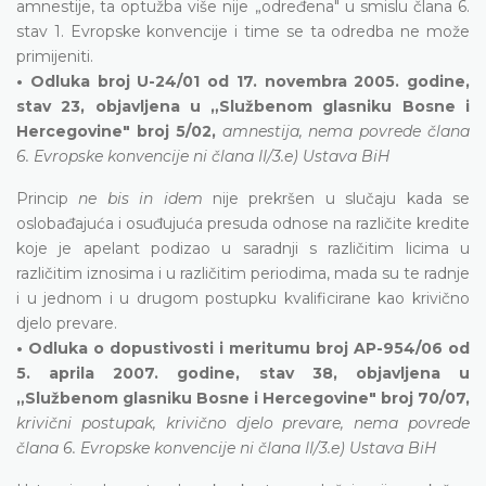
amnestije, ta optužba više nije „određena" u smislu člana 6.
stav 1. Evropske konvencije i time se ta odredba ne može
primijeniti.
• Odluka broj U-24/01 od 17. novembra 2005. godine,
stav 23, objavljena u „Službenom glasniku Bosne i
Hercegovine" broj 5/02,
amnestija, nema povrede člana
6. Evropske konvencije ni člana II/3.e) Ustava BiH
Princip
ne bis in idem
nije prekršen u slučaju kada se
oslobađajuća i osuđujuća presuda odnose na različite kredite
koje je apelant podizao u saradnji s različitim licima u
različitim iznosima i u različitim periodima, mada su te radnje
i u jednom i u drugom postupku kvalificirane kao krivično
djelo prevare.
• Odluka o dopustivosti i meritumu broj AP-954/06 od
5. aprila 2007. godine, stav 38, objavljena u
„Službenom glasniku Bosne i Hercegovine" broj 70/07,
krivični postupak, krivično djelo prevare, nema povrede
člana 6. Evropske konvencije ni člana II/3.e) Ustava BiH