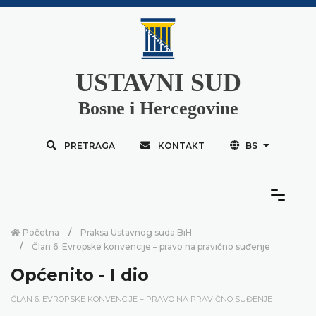
USTAVNI SUD
Bosne i Hercegovine
PRETRAGA
KONTAKT
BS
Početna
Praksa Ustavnog suda BiH
Član 6. Evropske konvencije – pravo na pravično suđenje
Općenito - I dio
ČLAN 6. EVROPSKE KONVENCIJE – PRAVO NA PRAVIČNO SUĐENJE