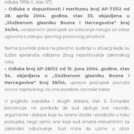
odluka 1996-II, stav 67).
• Odluka o dopustivosti i meritumu broj AP-71/02 od
28. aprila 2004. godine, stav 33, objavljena u
„Službenom glasniku Bosne i Hercegovine" broj
34/04,
vanparnični postupak za izdavanje naloga za otkaz
ugovora o zakupu spornog poslovnog prostora
Nema povrede prava na pravično suđenje u situaciji kada su
tužbe apelanata odbijene zbog nepoštovanja zakonskog
roka.
• Odluka broj AP-28/02 od 15. juna 2004. godine, stav
34, objavljena u „Službenom glasniku Bosne i
Hercegovine" broj 38/04,
upravni postupak povrata
novca naplaćenog na ime posebne carinske takse
U pogledu svjedoka i drugih dokaza, član 6. Evropske
konvencije ne predviđa da sud ispituje sve navode,
argumente i dokaze koje su strane izložile i predložile u toku
postupka, nego samo one koje sud smatra relevantnim za
zakonsko odlučivanje. Sud mora da uzme u obzir