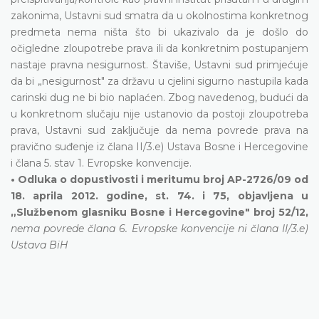
zakonima, Ustavni sud smatra da u okolnostima konkretnog
predmeta nema ništa što bi ukazivalo da je došlo do
očigledne zloupotrebe prava ili da konkretnim postupanjem
nastaje pravna nesigurnost. Štaviše, Ustavni sud primjećuje
da bi „nesigurnost" za državu u cjelini sigurno nastupila kada
carinski dug ne bi bio naplaćen. Zbog navedenog, budući da
u konkretnom slučaju nije ustanovio da postoji zloupotreba
prava, Ustavni sud zaključuje da nema povrede prava na
pravično suđenje iz člana II/3.e) Ustava Bosne i Hercegovine
i člana 5. stav 1. Evropske konvencije.
• Odluka o dopustivosti i meritumu broj AP-2726/09 od
18. aprila 2012. godine, st. 74. i 75, objavljena u
„Službenom glasniku Bosne i Hercegovine" broj 52/12,
nema povrede člana 6. Evropske konvencije ni člana II/3.e)
Ustava BiH