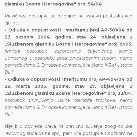
glasniku Bosne i Hercegovine" broj 54/04
Pravičnost postupka se ocjenjuje na osnovu postupka kao
cjeline.
• Odluka o dopustivosti i meritumu broj AP-381/04 od
27. oktobra 2004. godine, stav 24, objavljena u
„Službenom glasniku Bosne i Hercegovine" broj 19/05,
krivični postupak, osporavanje činjeničnog stanja
utvrđenog u postupku pred prvostepenim sudom, nema
povrede člana 6. Evropske konvencije ni člana II/3.e) Ustava
BiH;
• Odluka o dopustivosti i meritumu broj AP-404/04 od
23. marta 2005. godine, stav 27, objavljena u
„Službenom glasniku Bosne i Hercegovine" broj 32/04,
postupak utvrđivanja visine naknade troškova, nema
povrede člana 6. Evropske konvencije ni člana II/3.e) Ustava
BiH
Nije bilo povrede prava na pravično suđenje zbog odluke
redovnog suda da ne spoji parnične postupke s obzirom na