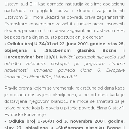
Ustavni sud BiH kao domaća institucija koja ima apelacionu
nadležnost u pogledu prava i sloboda zagarantiranih
Ustavom BiH mora ukazati na povredu prava zagarantiranih
Evropskom konvencijom za zaštitu ljudskih prava i osnovnih
sloboda, pa samim tim i prava zagarantiranih Ustavom BiH,
bez obzira na činjenicu što postupak nije okončan.
• Odluka broj U-34/01 od 22. juna 2001. godine, stav 25,
objavljena u „Službenom glasniku Bosne i
Hercegovine" broj 20/01,
krivični postupak nije vodio sud
određen zakonom, postupak po prigovoru stvarne
nadležnosti, utvrđena povreda člana 6. Evropske
konvencije i člana II/3.e) Ustava BiH
Pravilo prema kojem se vremenski rok računa od dana kada
je presuda dostavljena okrivljenom, a ne od dana kada je
dostavljena njegovom braniocu ne može se smatrati da je
takve prirode koja bi dovela u pitanje povredu člana 6. stav 1.
Evropske konvencije.
• Odluka broj U-36/01 od 3. novembra 2001. godine,
stav 23, objavljena u „Službenom glasniku Bosne i