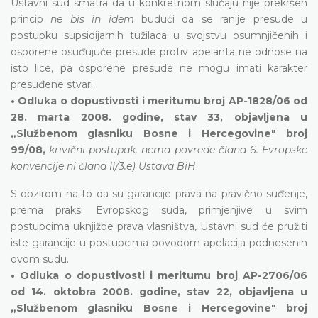
Ustavni sud smatra da u konkretnom slučaju nije prekršen
princip
ne bis in idem
budući da se ranije presude u
postupku supsidijarnih tužilaca u svojstvu osumnjičenih i
osporene osuđujuće presude protiv apelanta ne odnose na
isto lice, pa osporene presude ne mogu imati karakter
presuđene stvari.
• Odluka o dopustivosti i meritumu broj AP-1828/06 od
28. marta 2008. godine, stav 33, objavljena u
„Službenom glasniku Bosne i Hercegovine" broj
99/08,
krivični postupak, nema povrede člana 6. Evropske
konvencije ni člana II/3.e) Ustava BiH
S obzirom na to da su garancije prava na pravično suđenje,
prema praksi Evropskog suda, primjenjive u svim
postupcima uknjižbe prava vlasništva, Ustavni sud će pružiti
iste garancije u postupcima povodom apelacija podnesenih
ovom sudu.
• Odluka o dopustivosti i meritumu broj AP-2706/06
od 14. oktobra 2008. godine, stav 22, objavljena u
„Službenom glasniku Bosne i Hercegovine" broj