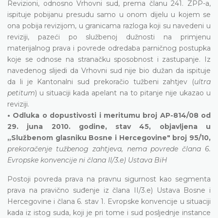
Revizioni, odnosno Vrhovni sud, prema članu 241. ZPP-a,
ispituje pobijanu presudu samo u onom dijelu u kojem se
ona pobija revizijom, u granicama razloga koji su navedeni u
reviziji, pazeći po službenoj dužnosti na primjenu
materijalnog prava i povrede odredaba parničnog postupka
koje se odnose na stranačku sposobnost i zastupanje. Iz
navedenog slijedi da Vrhovni sud nije bio dužan da ispituje
da li je Kantonalni sud prekoračio tužbeni zahtjev (
ultra
petitum
) u situaciji kada apelant na to pitanje nije ukazao u
reviziji.
• Odluka o dopustivosti i meritumu broj AP-814/08 od
29. juna 2010. godine, stav 45, objavljena u
„Službenom glasniku Bosne i Hercegovine" broj 95/10,
prekoračenje tužbenog zahtjeva, nema povrede člana 6.
Evropske konvencije ni člana II/3.e) Ustava BiH
Postoji povreda prava na pravnu sigurnost kao segmenta
prava na pravično suđenje iz člana II/3.e) Ustava Bosne i
Hercegovine i člana 6. stav 1. Evropske konvencije u situaciji
kada iz istog suda, koji je pri tome i sud posljednje instance