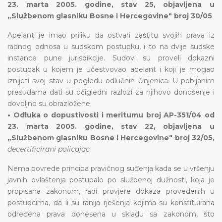
23. marta 2005. godine, stav 25, objavljena u
„Službenom glasniku Bosne i Hercegovine" broj 30/05
Apelant je imao priliku da ostvari zaštitu svojih prava iz
radnog odnosa u sudskom postupku, i to na dvije sudske
instance pune jurisdikcije. Sudovi su proveli dokazni
postupak u kojem je učestvovao apelant i koji je mogao
iznijeti svoj stav u pogledu odlučnih činjenica. U pobijanim
presudama dati su očigledni razlozi za njihovo donošenje i
dovoljno su obrazložene.
• Odluka o dopustivosti i meritumu broj AP-351/04 od
23. marta 2005. godine, stav 22, objavljena u
„Službenom glasniku Bosne i Hercegovine" broj 32/05,
decertificirani policajac
Nema povrede principa pravičnog suđenja kada se u vršenju
javnih ovlaštenja postupalo po službenoj dužnosti, koja je
propisana zakonom, radi provjere dokaza provedenih u
postupcima, da li su ranija rješenja kojima su konstituirana
određena prava donesena u skladu sa zakonom, što