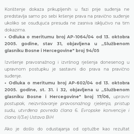
Korištenje dokaza prikupljenih u fazi prije suđenja ne
predstavlja samo po sebi kršenje prava na pravično suđenje
ukoliko se osuđujuća presuda ne zasniva isključivo na tim
dokazima.
• Odluka o meritumu broj AP-1064/04 od 13. oktobra
2005. godine, stav 31, objavljena u „Službenom
glasniku Bosne i Hercegovine" broj 94/05
Izvršenje pravosnažnog i izvršnog rješenja donesenog u
upravnom postupku je sastavni dio prava na pravično
suđenje.
• Odluka o meritumu broj AP-602/04 od 13. oktobra
2005. godine, st. 31. i 32, objavljena u „Službenom
glasniku Bosne i Hercegovine" broj 17/06,
upravni
postupak, neizvršavanje pravosnažnog rješenja, pristup
sudu, utvrđena povreda člana 6. Evropske konvencije i
člana II/3.e) Ustava BiH
Ako je došlo do odustajanja od optužbe kao rezultat