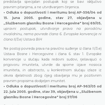
predstavlja specijalan postupak koji se bavi isključivo
pravnim pitanjima, a ne utvrđivanjem činjenica.
• Odluka o dopustivosti i meritumu broj AP-556/04 od
15. juna 2005. godine, stav 27, objavljena u
„Službenom glasniku Bosne i Hercegovine" broj 69/05,
upravni postupak, utvrđivanje prava na porodičnu
invalidninu, nema povrede člana 6. Evropske konvencije ni
člana II/3.e) Ustava BiH
Ne postoji povreda prava na pravično suđenje iz člana II/3.e)
Ustava Bosne i Hercegovine i člana 6. stav 1. Evropske
konvencije u slučaju kada redovni sudovi, rješavajući o
prigovoru imuniteta, utvrde da sporne izjave nosioca
imuniteta,
in abstracto
, u konkretnom slučaju izlaze iz
okvira djelatnosti zbog čijeg obavljanja mu je pozitivnim
pravnim propisima dodijeljen imunitet.
• Odluka o dopustivosti i meritumu broj AP-963/05 od
22. jula 2005. godine, stav 39, objavljena u „Službenom
glasniku Bosne i Hercegovine" broj 57/06