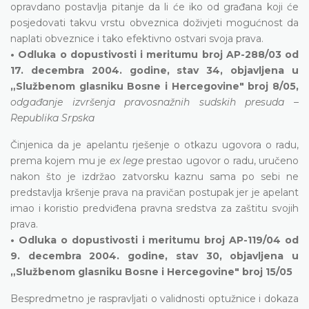
opravdano postavlja pitanje da li će iko od građana koji će
posjedovati takvu vrstu obveznica doživjeti mogućnost da
naplati obveznice i tako efektivno ostvari svoja prava.
• Odluka o dopustivosti i meritumu broj AP-288/03 od
17. decembra 2004. godine, stav 34, objavljena u
„Službenom glasniku Bosne i Hercegovine" broj 8/05,
odgađanje izvršenja pravosnažnih sudskih presuda –
Republika Srpska
Činjenica da je apelantu rješenje o otkazu ugovora o radu,
prema kojem mu je
ex lege
prestao ugovor o radu, uručeno
nakon što je izdržao zatvorsku kaznu sama po sebi ne
predstavlja kršenje prava na pravičan postupak jer je apelant
imao i koristio predviđena pravna sredstva za zaštitu svojih
prava.
• Odluka o dopustivosti i meritumu broj AP-119/04 od
9. decembra 2004. godine, stav 30, objavljena u
„Službenom glasniku Bosne i Hercegovine" broj 15/05
Bespredmetno je raspravljati o validnosti optužnice i dokaza