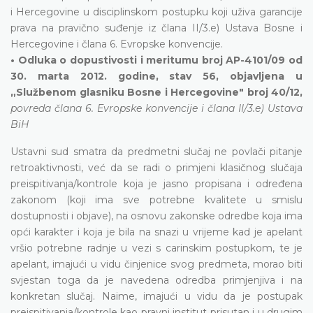
i Hercegovine u disciplinskom postupku koji uživa garancije
prava na pravično suđenje iz člana II/3.e) Ustava Bosne i
Hercegovine i člana 6. Evropske konvencije.
• Odluka o dopustivosti i meritumu broj AP-4101/09 od
30. marta 2012. godine, stav 56, objavljena u
„Službenom glasniku Bosne i Hercegovine" broj 40/12,
povreda člana 6. Evropske konvencije i člana II/3.e) Ustava
BiH
Ustavni sud smatra da predmetni slučaj ne povlači pitanje
retroaktivnosti, već da se radi o primjeni klasičnog slučaja
preispitivanja/kontrole koja je jasno propisana i određena
zakonom (koji ima sve potrebne kvalitete u smislu
dostupnosti i objave), na osnovu zakonske odredbe koja ima
opći karakter i koja je bila na snazi u vrijeme kad je apelant
vršio potrebne radnje u vezi s carinskim postupkom, te je
apelant, imajući u vidu činjenice svog predmeta, morao biti
svjestan toga da je navedena odredba primjenjiva i na
konkretan slučaj. Naime, imajući u vidu da je postupak
preispitivanja/kontrole kao pravni institut prisutan i u drugim