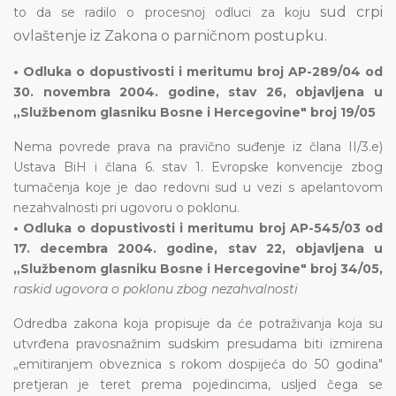
sud crpi
to da se radilo o procesnoj odluci za koju
ovlaštenje iz Zakona o parničnom postupku.
• Odluka o dopustivosti i meritumu broj AP-289/04 od
30. novembra 2004. godine, stav 26, objavljena u
„Službenom glasniku Bosne i Hercegovine" broj 19/05
Nema povrede prava na pravično suđenje iz člana II/3.e)
Ustava BiH i člana 6. stav 1. Evropske konvencije zbog
tumačenja koje je dao redovni sud u vezi s apelantovom
nezahvalnosti pri ugovoru o poklonu.
• Odluka o dopustivosti i meritumu broj AP-545/03 od
17. decembra 2004. godine, stav 22, objavljena u
„Službenom glasniku Bosne i Hercegovine" broj 34/05,
raskid ugovora o poklonu zbog nezahvalnosti
Odredba zakona koja propisuje da će potraživanja koja su
utvrđena pravosnažnim sudskim presudama biti izmirena
„emitiranjem obveznica s rokom dospijeća do 50 godina"
pretjeran je teret prema pojedincima, usljed čega se