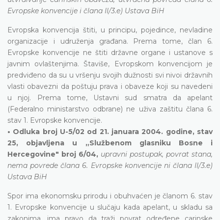
Evropske konvencije i člana II/3.e) Ustava BiH
Evropska konvencija štiti, u principu, pojedince, nevladine
organizacije i udruženja građana. Prema tome, član 6.
Evropske konvencije ne štiti državne organe i ustanove s
javnim ovlaštenjima. Štaviše, Evropskom konvencijom je
predviđeno da su u vršenju svojih dužnosti svi nivoi državnih
vlasti obavezni da poštuju prava i obaveze koji su navedeni
u njoj. Prema tome, Ustavni sud smatra da apelant
(Federalno ministarstvo odbrane) ne uživa zaštitu člana 6.
stav 1. Evropske konvencije.
• Odluka broj U-5/02 od 21. januara 2004. godine, stav
25, objavljena u „Službenom glasniku Bosne i
Hercegovine" broj 6/04,
upravni postupak, povrat stana,
nema povrede člana 6. Evropske konvencije ni člana II/3.e)
Ustava BiH
Spor ima ekonomsku prirodu i obuhvaćen je članom 6. stav
1. Evropske konvencije u slučaju kada apelant, u skladu sa
zakonima, ima pravo da traži povrat određene carinske