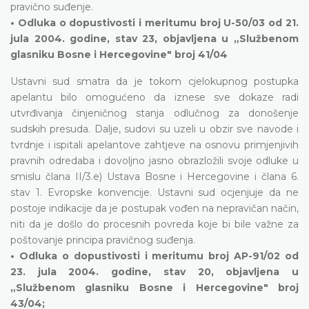
pravično suđenje.
• Odluka o dopustivosti i meritumu broj U-50/03 od 21.
jula 2004. godine, stav 23, objavljena u „Službenom
glasniku Bosne i Hercegovine" broj 41/04
Ustavni sud smatra da je tokom cjelokupnog postupka
apelantu bilo omogućeno da iznese sve dokaze radi
utvrđivanja činjeničnog stanja odlučnog za donošenje
sudskih presuda. Dalje, sudovi su uzeli u obzir sve navode i
tvrdnje i ispitali apelantove zahtjeve na osnovu primjenjivih
pravnih odredaba i dovoljno jasno obrazložili svoje odluke u
smislu člana II/3.e) Ustava Bosne i Hercegovine i člana 6.
stav 1. Evropske konvencije. Ustavni sud ocjenjuje da ne
postoje indikacije da je postupak vođen na nepravičan način,
niti da je došlo do procesnih povreda koje bi bile važne za
poštovanje principa pravičnog suđenja.
• Odluka o dopustivosti i meritumu broj AP-91/02 od
23. jula 2004. godine, stav 20, objavljena u
„Službenom glasniku Bosne i Hercegovine" broj
43/04;