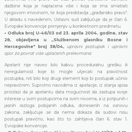
dažbine koja je naplaćena više i koja se ima smatrati
njegovom imovinom, te koja predstavlja „građansko pravo".
U skladu s navedenim, Ustavni sud zaključuje da je član 6.
Evropske konvencije primjenjiv u konkretnom predmetu.
• Odluka broj U-46/03 od 23. aprila 2004. godine, stav
28, objavljena u „Službenom glasniku Bosne i
Hercegovine" broj 38/04,
upravni postupak i upravni
spor za povrat više uplaćenih prelevmana
Apelant nije naveo bilo kakvu proceduralnu grešku ili
neregularnost koje bi mogle utjecati na pravičnost
postupka, niti bilo koji drugi element koji bi postupak učinio
nepravičnim. Suprotno navodima iz apelacije, iz stanja spisa
proizlazi da je apelantu data mogućnost da zastupa svoje
interese u svim postupcima na svim nivoima, a iz potpunih i
jasnih razloga pobijanih odluka, donesenih na osnovu
zakona, zaključuje se da nema dokaza da sudovi nisu
postupali pravično, kao što to zahtijeva član 6. stav 1.
Evropske konvencije.