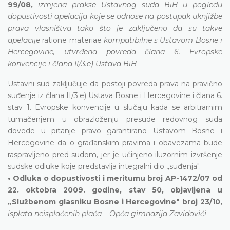
99/08,
izmjena prakse Ustavnog suda BiH u pogledu
dopustivosti apelacija koje se odnose na postupak uknjižbe
prava vlasništva tako što je zaključeno da su takve
apelacije
ratione materiae
kompatibilne s Ustavom Bosne i
Hercegovine, utvrđena povreda člana 6. Evropske
konvencije i člana II/3.e) Ustava BiH
Ustavni sud zaključuje da postoji povreda prava na pravično
suđenje iz člana II/3.e) Ustava Bosne i Hercegovine i člana 6.
stav 1. Evropske konvencije u slučaju kada se arbitrarnim
tumačenjem u obrazloženju presude redovnog suda
dovede u pitanje pravo garantirano Ustavom Bosne i
Hercegovine da o građanskim pravima i obavezama bude
raspravljeno pred sudom, jer je učinjeno iluzornim izvršenje
sudske odluke koje predstavlja integralni dio „suđenja".
• Odluka o dopustivosti i meritumu broj AP-1472/07 od
22. oktobra 2009. godine, stav 50, objavljena u
„Službenom glasniku Bosne i Hercegovine" broj 23/10,
isplata neisplaćenih plaća – Opća gimnazija Zavidovići