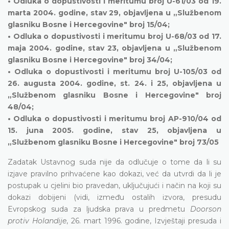
• Odluka o dopustivosti i meritumu broj U-61/03 od 19.
marta 2004. godine, stav 29, objavljena u „Službenom
glasniku Bosne i Hercegovine" broj 15/04;
• Odluka o dopustivosti i meritumu broj U-68/03 od 17.
maja 2004. godine, stav 23, objavljena u „Službenom
glasniku Bosne i Hercegovine" broj 34/04;
• Odluka o dopustivosti i meritumu broj U-105/03 od
26. augusta 2004. godine, st. 24. i 25, objavljena u
„Službenom glasniku Bosne i Hercegovine" broj
48/04;
• Odluka o dopustivosti i meritumu broj AP-910/04 od
15. juna 2005. godine, stav 25, objavljena u
„Službenom glasniku Bosne i Hercegovine" broj 73/05
Zadatak Ustavnog suda nije da odlučuje o tome da li su
izjave pravilno prihvaćene kao dokazi, već da utvrdi da li je
postupak u cjelini bio pravedan, uključujući i način na koji su
dokazi dobijeni (vidi, između ostalih izvora, presudu
Evropskog suda za ljudska prava u predmetu
Doorson
protiv Holandije
, 26. mart 1996. godine, Izvještaji presuda i