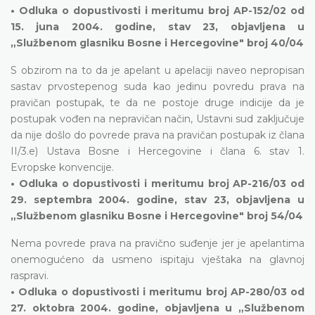
• Odluka o dopustivosti i meritumu broj AP-152/02 od
15. juna 2004. godine, stav 23, objavljena u
„Službenom glasniku Bosne i Hercegovine" broj 40/04
S obzirom na to da je apelant u apelaciji naveo nepropisan
sastav prvostepenog suda kao jedinu povredu prava na
pravičan postupak, te da ne postoje druge indicije da je
postupak vođen na nepravičan način, Ustavni sud zaključuje
da nije došlo do povrede prava na pravičan postupak iz člana
II/3.e) Ustava Bosne i Hercegovine i člana 6. stav 1.
Evropske konvencije.
• Odluka o dopustivosti i meritumu broj AP-216/03 od
29. septembra 2004. godine, stav 23, objavljena u
„Službenom glasniku Bosne i Hercegovine" broj 54/04
Nema povrede prava na pravično suđenje jer je apelantima
onemogućeno da usmeno ispitaju vještaka na glavnoj
raspravi.
• Odluka o dopustivosti i meritumu broj AP-280/03 od
27. oktobra 2004. godine, objavljena u „Službenom