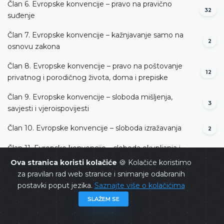
Član 6. Evropske konvencije – pravo na pravično
32
suđenje
Član 7. Evropske konvencije – kažnjavanje samo na
2
osnovu zakona
Član 8. Evropske konvencije – pravo na poštovanje
12
privatnog i porodičnog života, doma i prepiske
Član 9. Evropske konvencije – sloboda mišljenja,
3
savjesti i vjeroispovijesti
Član 10. Evropske konvencije – sloboda izražavanja
2
Član 11. Evropske konvencije – sloboda okupljanja i
2
udruživanja
Ova stranica koristi kolačiće
🍪 Kolačiće koristimo
za pravilan rad web stranice i snimanje odabranih
Član 13. Evropske konvencije – pravo na djelotvoran
postavki poput jezika.
Saznajte više o kolačićima
3
pravni lijek
SLAŽEM SE
Član 14. Evropske konvencije – zabrana diskriminacije
3