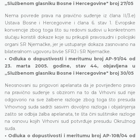
„Službenom glasniku Bosne i Hercegovine" broj 27/05
Nema povrede prava na pravično suđenje iz člana II/3.e)
Ustava Bosne i Hercegovine i člana 6. stav 1. Evropske
konvencije zbog toga što su redovni sudovi u konkretnom
slučaju koristili dokaze koje su prikupili pravosudni i policijski
organi SR Njemačke, jer je ustupanje dokaza zasnovano na
bilateralnom ugovoru bivše SFRJ i SR Njemačke.
• Odluka o dopustivosti i meritumu broj AP-91/04 od
23. marta 2005. godine, stav 44, objavljena u
„Službenom glasniku Bosne i Hercegovine" broj 30/05
Neosnovani su prigovori apelanata da je povrijeđeno pravo
na pravično suđenje s obzirom na to da Vrhovni sud nije
odgovorio na sve žalbene razloge zbog toga što presuda
Vrhovnog suda sadrži sasvim dovoljno razloga i objašnjenja
zašto se odbija žalba apelanata, te šta čini suštinske razloge
na osnovu kojih Vrhovni sud potvrđuje presudu Okružnog
suda.
• Odluka o dopustivosti i meritumu broj AP-108/04 od