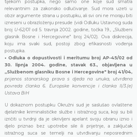
tijekom postupka, nego samo one koje sud smatra
relevantnim za zakonsko odlučivanje. Sud mora uzeti u
obzir argumente strana u postupku, ali svi oni ne moraju biti
izneseni u obrazloženju presude (vidi Odluku Ustavnog suda
broj
U-62/01
od 5. travnja 2002. godine, točka 19., „Službeni
glasnik Bosne i Hercegovine" broj 24/02). Ova diskrecija,
koju ima svaki sud, postoji zbog efikasnosti vođenja
postupka.
• Odluka o dopustivosti i meritumu broj AP-45/02 od
30. lipnja 2004. godine, stavak 63., objavljena u
„Službenom glasniku Bosne i Hercegovine" broj 41/04,
prijenos stanarskog prava s djeda na unuka, utvrđena
povreda članka 6. Europske konvencije i članka II/3.(e)
Ustava BiH
U dokaznom postupku Okružni sud je saslušao ovlaštene
djelatnike kriminalističke službe i istražnog suca, koji su bili
izričiti u tvrdnji da je okrivljeni apelant svoju obranu iznio i
djelo priznao bez upotrebe sile ili prijetnje, a zaključak
istražnog suca se temelji na utvrđivanju neposrednim