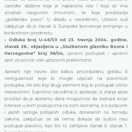
carinske dažbine koja je naplaćena više i koja se ima
smatrati njegovom imovinom, te koja predstavlja
„građansko pravo". U skladu s navedenim, Ustavni sud
zaključuje da je članak 6. Europske konvencije primjenjiv u
konkretnom predmetu.
• Odluka broj U-46/03 od 23. travnja 2004. godine,
stavak 28., objavljena u „Službenom glasniku Bosne i
Hercegovine" broj 38/04,
upravni postupak i upravni
spor za povrat više uplaćenih prelevmana
Apelant nije naveo bilo kakvu proceduralnu grešku ili
neregularnost koje bi mogle utjecati na pravičnost
postupka, niti bilo koji drugi element koji bi postupak učinio
nepravičnim. Suprotno navodima iz apelacije, iz stanja spisa
proizlazi da je apelantu dana mogućnost da zastupa svoje
interese u svim postupcima na svim razinama, a iz potpunih
i jasnih razloga pobijanih odluka, donesenih na temelju
zakona, zaključuje se da nema dokaza da sudovi nisu
postupali pravično, kao što to zahtijeva članak 6. stavak 1.