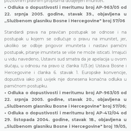
pozitivnim pravnim propisima dodijeljen imunitet.
• Odluka o dopustivosti i meritumu broj AP-963/05 od
22. srpnja 2005. godine, stavak 39., objavljena u
„Službenom glasniku Bosne i Hercegovine" broj 57/06
Standardi prava na pravičan postupak se odnose i na
postupak u kojem se odlučuje o pravu na imunitet, jer,
ukoliko se odbije prigovor imuniteta i nastavi parnični
postupak, pitanje imuniteta se više ne može isticati. Imajući
u vidu navedeno, Ustavni sud smatra da je apelacija u ovom
slučaju, u odnosu na pravo iz članka II/3.(e) Ustava Bosne i
Hercegovine i članka 6. stavak 1. Europske konvencije,
dopustiva iako još uvijek nije donesena konačna odluka u
parničnom postupku.
• Odluka o dopustivosti i meritumu broj AP-963/05 od
22. srpnja 2005. godine, stavak 20., objavljena u
„Službenom glasniku Bosne i Hercegovine" broj 57/06;
• Odluka o dopustivosti i meritumu broj AP-412/04 od
29. listopada 2004. godine, stavak 18., objavljena u
„Službenom glasniku Bosne i Hercegovine" broj 19/05,