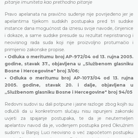
pitanje imuniteta kao prethodno pitanje
Pravo apelanata na pravično suđenje nije povrijeđeno jer je
apelantima tijekom sudskih postupaka pred tri sudske
instance dana mogućnost da iznesu svoje navode, činjenice
i dokaze, a same sudske presude su rezultat nepristranog i
neovisnog rada suda koji nije proizvoljno protumačio i
primijenio zakonske propise.
• Odluka o meritumu broj AP-972/04 od 13. rujna 2005.
godine, stavak 37., objavljena u „Službenom glasniku
Bosne i Hercegovine" broj 3/06;
• Odluka o meritumu broj AP-1073/04 od 13. rujna
2005. godine, stavak 20. i dalje, objavljena u
„Službenom glasniku Bosne i Hercegovine" broj 94/05
Redovni sudovi su dali potpune i jasne razloge zbog kojih su
odlučili da u konkretnom slučaju nisu ispunjeni zakonski
uvjeti za spajanje postupaka, te da je neutemeljen
apelantov navod da je, vođenjem postupka pred Okružnim
sudom u Banjoj Luci neovisno o već započetom postupku