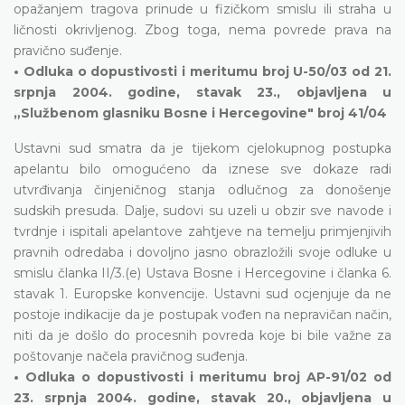
opažanjem tragova prinude u fizičkom smislu ili straha u
ličnosti okrivljenog. Zbog toga, nema povrede prava na
pravično suđenje.
• Odluka o dopustivosti i meritumu broj U-50/03 od 21.
srpnja 2004. godine, stavak 23., objavljena u
„Službenom glasniku Bosne i Hercegovine" broj 41/04
Ustavni sud smatra da je tijekom cjelokupnog postupka
apelantu bilo omogućeno da iznese sve dokaze radi
utvrđivanja činjeničnog stanja odlučnog za donošenje
sudskih presuda. Dalje, sudovi su uzeli u obzir sve navode i
tvrdnje i ispitali apelantove zahtjeve na temelju primjenjivih
pravnih odredaba i dovoljno jasno obrazložili svoje odluke u
smislu članka II/3.(e) Ustava Bosne i Hercegovine i članka 6.
stavak 1. Europske konvencije. Ustavni sud ocjenjuje da ne
postoje indikacije da je postupak vođen na nepravičan način,
niti da je došlo do procesnih povreda koje bi bile važne za
poštovanje načela pravičnog suđenja.
• Odluka o dopustivosti i meritumu broj AP-91/02 od
23. srpnja 2004. godine, stavak 20., objavljena u