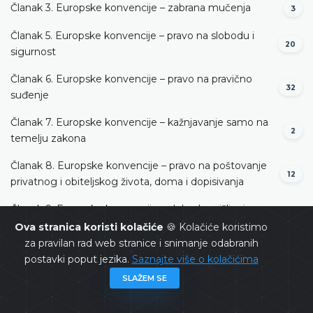
Članak 3. Europske konvencije – zabrana mučenja
3
Članak 5. Europske konvencije – pravo na slobodu i
20
sigurnost
Članak 6. Europske konvencije – pravo na pravično
32
suđenje
Članak 7. Europske konvencije – kažnjavanje samo na
2
temelju zakona
Članak 8. Europske konvencije – pravo na poštovanje
12
privatnog i obiteljskog života, doma i dopisivanja
Članak 9. Europske konvencije – sloboda mišljenja,
3
savjesti i vjeroispovijedi
Ova stranica koristi kolačiće
🍪 Kolačiće koristimo
za pravilan rad web stranice i snimanje odabranih
Članak 10. Europske konvencije – sloboda izražavanja
2
postavki poput jezika.
Saznajte više o kolačićima
SLAŽEM SE
Članak 11. Europske konvencije – sloboda okupljanja i
2
udruživanja