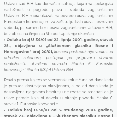
Ustavni sud BiH kao domaća institucija koja ima apelacijsku
nadležnost u pogledu prava i sloboda zagarantiranih
Ustavom BiH mora ukazati na povredu prava zagarantiranih
Europskom konvencijom za zaštitu ljudskih prava i osnovnih
sloboda, pa samim tim i prava zagarantiranih Ustavom BiH,
bez obzira na činjenicu što postupak nije okončan.
• Odluka broj U-34/01 od 22. lipnja 2001. godine, stavak
25., objavljena u „Službenom glasniku Bosne i
Hercegovine" broj 20/01,
kazneni postupak nije vodio sud
određen zakonom, postupak po prigovoru stvarne
nadležnosti, utvrđena povreda članka 6. Europske
konvencije i članka II/3.(e) Ustava BiH
Pravilo prema kojem se vremenski rok računa od dana kada
je presuda dostavljena okrivljenom, a ne od dana kada je
dostavljena njegovom branitelju ne može se smatrati da je
takve prirode koja bi dovela u pitanje povredu članka 6.
stavak 1. Europske konvencije.
• Odluka broj U-36/01 od 3. studenog 2001. godine,
stavak 23., objavljena u „Službenom glasniku Bosne i