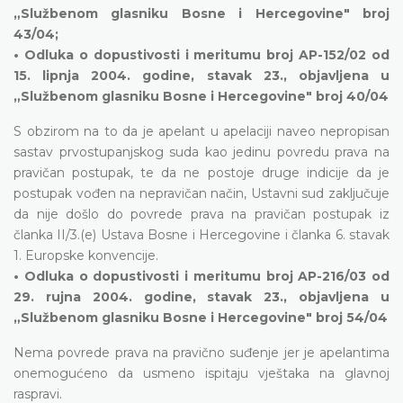
„Službenom glasniku Bosne i Hercegovine" broj
43/04;
• Odluka o dopustivosti i meritumu broj AP-152/02 od
15. lipnja 2004. godine, stavak 23., objavljena u
„Službenom glasniku Bosne i Hercegovine" broj 40/04
S obzirom na to da je apelant u apelaciji naveo nepropisan
sastav prvostupanjskog suda kao jedinu povredu prava na
pravičan postupak, te da ne postoje druge indicije da je
postupak vođen na nepravičan način, Ustavni sud zaključuje
da nije došlo do povrede prava na pravičan postupak iz
članka II/3.(e) Ustava Bosne i Hercegovine i članka 6. stavak
1. Europske konvencije.
• Odluka o dopustivosti i meritumu broj AP-216/03 od
29. rujna 2004. godine, stavak 23., objavljena u
„Službenom glasniku Bosne i Hercegovine" broj 54/04
Nema povrede prava na pravično suđenje jer je apelantima
onemogućeno da usmeno ispitaju vještaka na glavnoj
raspravi.