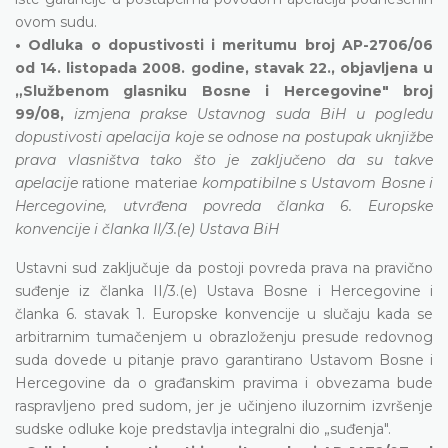
ovom sudu.
• Odluka o dopustivosti i meritumu broj AP-2706/06
od 14. listopada 2008. godine, stavak 22., objavljena u
„Službenom glasniku Bosne i Hercegovine" broj
99/08,
izmjena prakse Ustavnog suda BiH u pogledu
dopustivosti apelacija koje se odnose na postupak uknjižbe
prava vlasništva tako što je zaključeno da su takve
apelacije
ratione materiae
kompatibilne s Ustavom Bosne i
Hercegovine, utvrđena povreda članka 6. Europske
konvencije i članka II/3.(e) Ustava BiH
Ustavni sud zaključuje da postoji povreda prava na pravično
suđenje iz članka II/3.(e) Ustava Bosne i Hercegovine i
članka 6. stavak 1. Europske konvencije u slučaju kada se
arbitrarnim tumačenjem u obrazloženju presude redovnog
suda dovede u pitanje pravo garantirano Ustavom Bosne i
Hercegovine da o građanskim pravima i obvezama bude
raspravljeno pred sudom, jer je učinjeno iluzornim izvršenje
sudske odluke koje predstavlja integralni dio „suđenja".