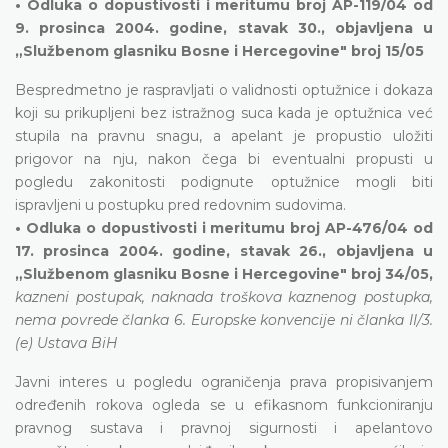
• Odluka o dopustivosti i meritumu broj AP-119/04 od
9. prosinca 2004. godine, stavak 30., objavljena u
„Službenom glasniku Bosne i Hercegovine" broj 15/05
Bespredmetno je raspravljati o validnosti optužnice i dokaza
koji su prikupljeni bez istražnog suca kada je optužnica već
stupila na pravnu snagu, a apelant je propustio uložiti
prigovor na nju, nakon čega bi eventualni propusti u
pogledu zakonitosti podignute optužnice mogli biti
ispravljeni u postupku pred redovnim sudovima.
• Odluka o dopustivosti i meritumu broj AP-476/04 od
17. prosinca 2004. godine, stavak 26., objavljena u
„Službenom glasniku Bosne i Hercegovine" broj 34/05,
kazneni postupak, naknada troškova kaznenog postupka,
nema povrede članka 6. Europske konvencije ni članka II/3.
(e) Ustava BiH
Javni interes u pogledu ograničenja prava propisivanjem
određenih rokova ogleda se u efikasnom funkcioniranju
pravnog sustava i pravnoj sigurnosti i apelantovo