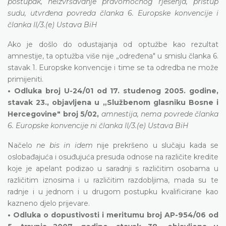
postupak, neizvršavanje pravomoćnog rješenja, pristup
sudu, utvrđena povreda članka 6. Europske konvencije i
članka II/3.(e) Ustava BiH
Ako je došlo do odustajanja od optužbe kao rezultat
amnestije, ta optužba više nije „određena" u smislu članka 6.
stavak 1. Europske konvencije i time se ta odredba ne može
primijeniti.
• Odluka broj U-24/01 od 17. studenog 2005. godine,
stavak 23., objavljena u „Službenom glasniku Bosne i
Hercegovine" broj 5/02,
amnestija, nema povrede članka
6. Europske konvencije ni članka II/3.(e) Ustava BiH
Načelo
ne bis in idem
nije prekršeno u slučaju kada se
oslobađajuća i osuđujuća presuda odnose na različite kredite
koje je apelant podizao u saradnji s različitim osobama u
različitim iznosima i u različitim razdobljima, mada su te
radnje i u jednom i u drugom postupku kvalificirane kao
kazneno djelo prijevare.
• Odluka o dopustivosti i meritumu broj AP-954/06 od