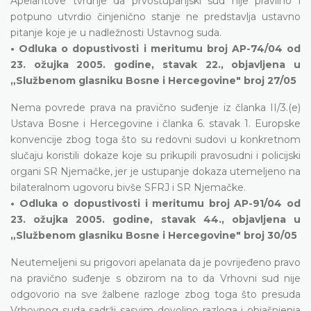
Apelantove tvrdnje da prvostupanjski sud nije pravilno i
potpuno utvrdio činjenično stanje ne predstavlja ustavno
pitanje koje je u nadležnosti Ustavnog suda.
• Odluka o dopustivosti i meritumu broj AP-74/04 od
23. ožujka 2005. godine, stavak 22., objavljena u
„Službenom glasniku Bosne i Hercegovine" broj 27/05
Nema povrede prava na pravično suđenje iz članka II/3.(e)
Ustava Bosne i Hercegovine i članka 6. stavak 1. Europske
konvencije zbog toga što su redovni sudovi u konkretnom
slučaju koristili dokaze koje su prikupili pravosudni i policijski
organi SR Njemačke, jer je ustupanje dokaza utemeljeno na
bilateralnom ugovoru bivše SFRJ i SR Njemačke.
• Odluka o dopustivosti i meritumu broj AP-91/04 od
23. ožujka 2005. godine, stavak 44., objavljena u
„Službenom glasniku Bosne i Hercegovine" broj 30/05
Neutemeljeni su prigovori apelanata da je povrijeđeno pravo
na pravično suđenje s obzirom na to da Vrhovni sud nije
odgovorio na sve žalbene razloge zbog toga što presuda
Vrhovnog suda sadrži sasvim dovoljno razloga i objašnjenja