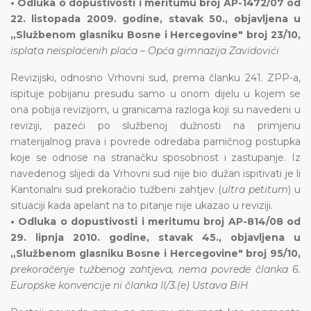
• Odluka o dopustivosti i meritumu broj AP-1472/07 od
22. listopada 2009. godine, stavak 50., objavljena u
„Službenom glasniku Bosne i Hercegovine" broj 23/10,
isplata neisplaćenih plaća – Opća gimnazija Zavidovići
Revizijski, odnosno Vrhovni sud, prema članku 241. ZPP-a,
ispituje pobijanu presudu samo u onom dijelu u kojem se
ona pobija revizijom, u granicama razloga koji su navedeni u
reviziji, pazeći po službenoj dužnosti na primjenu
materijalnog prava i povrede odredaba parničnog postupka
koje se odnose na stranačku sposobnost i zastupanje. Iz
navedenog slijedi da Vrhovni sud nije bio dužan ispitivati je li
Kantonalni sud prekoračio tužbeni zahtjev (
ultra petitum
) u
situaciji kada apelant na to pitanje nije ukazao u reviziji.
• Odluka o dopustivosti i meritumu broj AP-814/08 od
29. lipnja 2010. godine, stavak 45., objavljena u
„Službenom glasniku Bosne i Hercegovine" broj 95/10,
prekoračenje tužbenog zahtjeva, nema povrede članka 6.
Europske konvencije ni članka II/3.(e) Ustava BiH