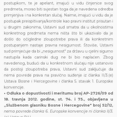
postupkom, te je apelant, imajući u vidu činjenice svog
predmeta, morao biti svjestan toga da je navedena odredba
primjenjiva i na konkretan slučaj. Naime, imajući u vidu da je
postupak preispitivanja/kontrole kao pravni institut prisutan i
u drugim zakonima, Ustavni sud smatra da u okolnostima
konkretnog predmeta nema ništa što bi ukazivalo da je
došlo do očigledne zloupotrebe prava ili da konkretnim
postupanjem nastaje pravna nesigurnost. Štoviše, Ustavni
sud primjećuje da bi „nesigurnost" za državu u cjelini sigurno
nastupila kada carinski dug ne bi bio naplaćen. Zbog
navedenog, budući da u konkretnom slučaju nije ustanovio
da postoji zloupotreba prava, Ustavni sud zaključuje da
nema povrede prava na pravično suđenje iz članka II/3.(e)
Ustava Bosne i Hercegovine i članka 5. stavak 1. Europske
konvencije.
• Odluka o dopustivosti i meritumu broj AP-2726/09 od
18. travnja 2012. godine, st. 74. i 75., objavljena u
„Službenom glasniku Bosne i Hercegovine" broj 52/12,
nema povrede članka 6. Europske konvencije ni članka II/3.