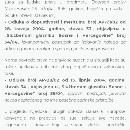
suda za ljudska prava u predmetu
Doorson protiv
Nizozemske
, 26. ožujka 1996. godine, Izvješća presuda i
odluka 1996-II, stavak 67.).
• Odluka o dopustivosti i meritumu broj AP-71/02 od
28. travnja 2004. godine, stavak 33., objavljena u
„Službenom glasniku Bosne i Hercegovine" broj
34/04,
izvanparnični postupak za izdavanje naloga za
otkaz ugovora o zakupu spornog poslovnog prostora
Nema povrede prava na pravično suđenje u situaciji kada su
tužbe apelanata odbijene zbog nepoštovanja zakonskog
roka.
• Odluka broj AP-28/02 od 15. lipnja 2004. godine,
stavak 34., objavljena u „Službenom glasniku Bosne i
Hercegovine" broj 38/04,
upravni postupak povrata
novca naplaćenog na ime posebne carinske pristojbe
U pogledu svjedoka i drugih dokaza, članak 6. Europske
konvencije ne predviđa da sud ispituje sve navode,
argumente i dokaze koje su strane izložile i predložile