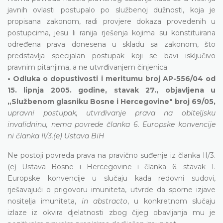
javnih ovlasti postupalo po službenoj dužnosti, koja je
propisana zakonom, radi provjere dokaza provedenih u
postupcima, jesu li ranija rješenja kojima su konstituirana
određena prava donesena u skladu sa zakonom, što
predstavlja specijalan postupak koji se bavi isključivo
pravnim pitanjima, a ne utvrđivanjem činjenica.
• Odluka o dopustivosti i meritumu broj AP-556/04 od
15. lipnja 2005. godine, stavak 27., objavljena u
„Službenom glasniku Bosne i Hercegovine" broj 69/05,
upravni postupak, utvrđivanje prava na obiteljsku
invalidninu, nema povrede članka 6. Europske konvencije
ni članka II/3.(e) Ustava BiH
Ne postoji povreda prava na pravično suđenje iz članka II/3.
(e) Ustava Bosne i Hercegovine i članka 6. stavak 1.
Europske konvencije u slučaju kada redovni sudovi,
rješavajući o prigovoru imuniteta, utvrde da sporne izjave
nositelja imuniteta,
in abstracto
, u konkretnom slučaju
izlaze iz okvira djelatnosti zbog čijeg obavljanja mu je