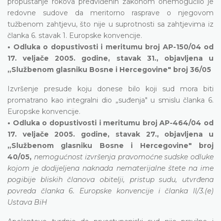
propuštanje rokova predviđenih zakonom onemogućilo je
redovne sudove da meritorno rasprave o njegovom
tužbenom zahtjevu, što nije u suprotnosti sa zahtjevima iz
članka 6. stavak 1. Europske konvencije.
• Odluka o dopustivosti i meritumu broj AP-150/04 od
17. veljače 2005. godine, stavak 31., objavljena u
„Službenom glasniku Bosne i Hercegovine" broj 36/05
Izvršenje presude koju donese bilo koji sud mora biti
promatrano kao integralni dio „suđenja" u smislu članka 6.
Europske konvencije.
• Odluka o dopustivosti i meritumu broj AP-464/04 od
17. veljače 2005. godine, stavak 27., objavljena u
„Službenom glasniku Bosne i Hercegovine" broj
40/05,
nemogućnost izvršenja pravomoćne sudske odluke
kojom je dodijeljena naknada nematerijalne štete na ime
pogibije bliskih članova obitelji, pristup sudu, utvrđena
povreda članka 6. Europske konvencije i članka II/3.(e)
Ustava BiH