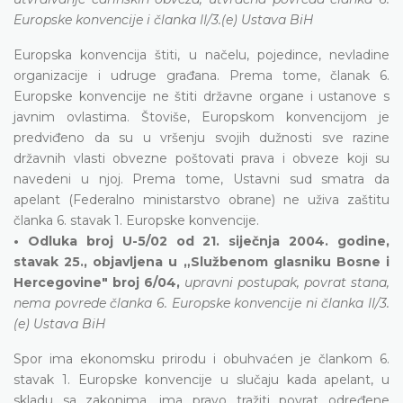
Europske konvencije i članka II/3.(e) Ustava BiH
Europska konvencija štiti, u načelu, pojedince, nevladine
organizacije i udruge građana. Prema tome, članak 6.
Europske konvencije ne štiti državne organe i ustanove s
javnim ovlastima. Štoviše, Europskom konvencijom je
predviđeno da su u vršenju svojih dužnosti sve razine
državnih vlasti obvezne poštovati prava i obveze koji su
navedeni u njoj. Prema tome, Ustavni sud smatra da
apelant (Federalno ministarstvo obrane) ne uživa zaštitu
članka 6. stavak 1. Europske konvencije.
• Odluka broj U-5/02 od 21. siječnja 2004. godine,
stavak 25., objavljena u „Službenom glasniku Bosne i
Hercegovine" broj 6/04,
upravni postupak, povrat stana,
nema povrede članka 6. Europske konvencije ni članka II/3.
(e) Ustava BiH
Spor ima ekonomsku prirodu i obuhvaćen je člankom 6.
stavak 1. Europske konvencije u slučaju kada apelant, u
skladu sa zakonima, ima pravo tražiti povrat određene