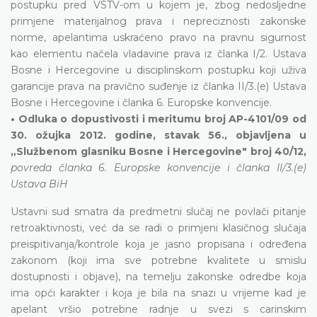
postupku pred VSTV-om u kojem je, zbog nedosljedne
primjene materijalnog prava i nepreciznosti zakonske
norme, apelantima uskraćeno pravo na pravnu sigurnost
kao elementu načela vladavine prava iz članka I/2. Ustava
Bosne i Hercegovine u disciplinskom postupku koji uživa
garancije prava na pravično suđenje iz članka II/3.(e) Ustava
Bosne i Hercegovine i članka 6. Europske konvencije.
• Odluka o dopustivosti i meritumu broj AP-4101/09 od
30. ožujka 2012. godine, stavak 56., objavljena u
„Službenom glasniku Bosne i Hercegovine" broj 40/12,
povreda članka 6. Europske konvencije i članka II/3.(e)
Ustava BiH
Ustavni sud smatra da predmetni slučaj ne povlači pitanje
retroaktivnosti, već da se radi o primjeni klasičnog slučaja
preispitivanja/kontrole koja je jasno propisana i određena
zakonom (koji ima sve potrebne kvalitete u smislu
dostupnosti i objave), na temelju zakonske odredbe koja
ima opći karakter i koja je bila na snazi u vrijeme kad je
apelant vršio potrebne radnje u svezi s carinskim