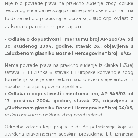
Nije bilo povrede prava na pravično suđenje zbog odluke
redovnog suda da ne spoji parnične postupke s obzirom na
sud crpi
ovlast iz
to da se radilo o procesnoj odluci za koju
Zakona o parničnom postupku.
• Odluka o dopustivosti i meritumu broj AP-289/04 od
30. studenog 2004. godine, stavak 26., objavljena u
„Službenom glasniku Bosne i Hercegovine" broj 19/05
Nema povrede prava na pravično suđenje iz članka II/3.(e)
Ustava BiH i članka 6. stavak 1. Europske konvencije zbog
tumačenja koje je dao redovni sud u svezi s apelantovom
nezahvalnosti pri ugovoru o poklonu.
• Odluka o dopustivosti i meritumu broj AP-545/03 od
17. prosinca 2004. godine, stavak 22., objavljena u
„Službenom glasniku Bosne i Hercegovine" broj 34/05,
raskid ugovora o poklonu zbog nezahvalnosti
Odredba zakona koja propisuje da će potraživanja koja su
utvrđena pravomoćnim sudskim presudama biti izmirena