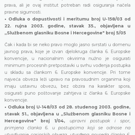
prava, ali je ovaj institut potreban radi osiguranja načela
pravne sigurnosti.
• Odluka o dopustivosti i meritumu broj U-158/03 od
22. rujna 2003. godine, stavak 35., objavljena u
„Službenom glasniku Bosne i Hercegovine" broj 5/05
Čak i kada bi se neko pravo moglo jasno svrstati u domenu
javnog prava, koje je izvan djelokruga članka 6. Europske
konvencije, u nacionalnim okvirima nužno je osigurati
minimum procesnih pretpostavki u svrhu vođenja postupka
u skladu sa člankom 6. Europske konvencije. Pri tome
najveća obveza leži upravo na pravosudnim organima koji
imaju ustavnu obvezu, bez obzira na karakter spora,
osigurati puno poštovanje zahtjeva iz članka 6. Europske
konvencije.
• Odluka broj U-148/03 od 28. studenog 2003. godine,
stavak 51., objavljena u „Službenom glasniku Bosne i
Hercegovine" broj 1/04,
upravni postupak i spor,
primjena članka 6. u postupcima koji se odnose na
utvrđivanje carinskih obveza, utvrđena povreda članka 6.