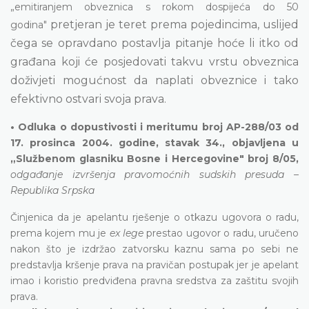
„emitiranjem obveznica s rokom dospijeća do 50
pretjeran
je teret prema pojedincima, uslijed
godina"
čega se opravdano postavlja pitanje hoće li itko od
građana koji će posjedovati takvu vrstu obveznica
doživjeti mogućnost da naplati obveznice i tako
efektivno ostvari svoja prava.
• Odluka o dopustivosti i meritumu broj AP-288/03 od
17. prosinca 2004. godine, stavak 34., objavljena u
„Službenom glasniku Bosne i Hercegovine" broj 8/05,
odgađanje izvršenja pravomoćnih sudskih presuda –
Republika Srpska
Činjenica da je apelantu rješenje o otkazu ugovora o radu,
prema kojem mu je
ex lege
prestao ugovor o radu, uručeno
nakon što je izdržao zatvorsku kaznu sama po sebi ne
predstavlja kršenje prava na pravičan postupak jer je apelant
imao i koristio predviđena pravna sredstva za zaštitu svojih
prava.