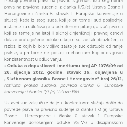
Postoji povreda prava na pravnu sigurnost kao segmenta
prava na pravično suđenje iz članka II/3.(e) Ustava Bosne i
Hercegovine i članka 6. stavak 1. Europske konvencije u
situaciji kada iz istog suda, koji je pri tome i sud posljednje
instance za odlučivanje u određenom pitanju, u slučajevima
koji se temelje na istoj ili sličnoj činjeničnoj i pravnoj osnovi
dolaze proturječene odluke u kojim su izostali obrazloženja i
razlozi iz kojih bi bilo vidljivo zašto je sud odstupio od ranije
prakse, a pri tome ne postoji mehanizam koji bi osigurao
konzistentnost u odlučivanju.
• Odluka o dopustivosti i meritumu broj AP-1076/09 od
26. siječnja 2012. godine, stavak 36., objavljena u
„Službenom glasniku Bosne i Hercegovine" broj 26/12,
različita praksa sudova, povreda članka 6. Europske
konvencije i članka II/3.(e) Ustava BiH
Ustavni sud zaključuje da je u konkretnom slučaju došlo do
povrede prava na pravično suđenje iz članka II/3.(e) Ustava
Bosne i Hercegovine i članka 6. stavak 1. Europske
konvencije donošenjem odluke VSTV-a u disciplinskom