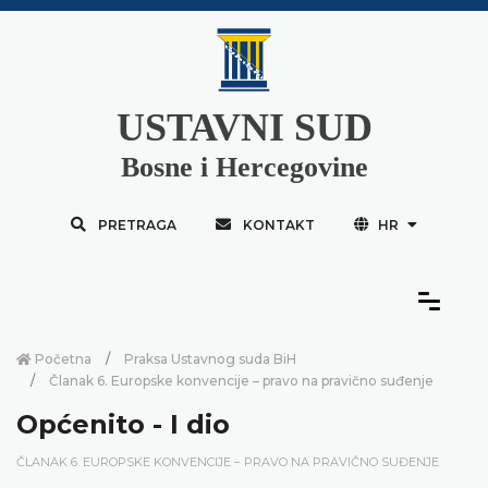
USTAVNI SUD
Bosne i Hercegovine
PRETRAGA
KONTAKT
HR
Početna
Praksa Ustavnog suda BiH
Članak 6. Europske konvencije – pravo na pravično suđenje
Općenito - I dio
ČLANAK 6. EUROPSKE KONVENCIJE – PRAVO NA PRAVIČNO SUĐENJE