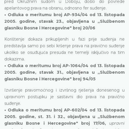
pred Okružnim sudom u Doboju, došlo do povrede
apelantovog prava na obranu, odnosno fer suđenje.
• Odluka o meritumu broj AP-934/04 od 13. listopada
2005. godine, stavak 23., objavljena u „Službenom
glasniku Bosne i Hercegovine" broj 20/06
Korištenje dokaza prikupljenih u fazi prije suđenja ne
predstavlja samo po sebi kršenje prava na pravično suđenje
ukoliko se osuđujuća presuda ne temelji isključivo na tim
dokazima.
• Odluka o meritumu broj AP-1064/04 od 13. listopada
2005. godine, stavak 31., objavljena u „Službenom
glasniku Bosne i Hercegovine" broj 94/05
Izvršenje pravomoćnog i izvršnog rješenja donesenog u
upravnom postupku je sastavni dio prava na pravično
suđenje.
• Odluka o meritumu broj AP-602/04 od 13. listopada
2005. godine, st. 31. i 32., objavljena u „Službenom
glasniku Bosne i Hercegovine" broj 17/06,
upravni