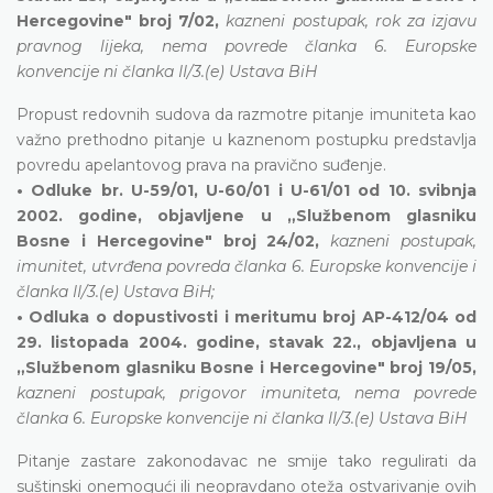
Hercegovine" broj 7/02,
kazneni postupak, rok za izjavu
pravnog lijeka, nema povrede članka 6. Europske
konvencije ni članka II/3.(e) Ustava BiH
Propust redovnih sudova da razmotre pitanje imuniteta kao
važno prethodno pitanje u kaznenom postupku predstavlja
povredu apelantovog prava na pravično suđenje.
• Odluke br. U-59/01, U-60/01 i U-61/01 od 10. svibnja
2002. godine, objavljene u „Službenom glasniku
Bosne i Hercegovine" broj 24/02,
kazneni postupak,
imunitet, utvrđena povreda članka 6. Europske konvencije i
članka II/3.(e) Ustava BiH;
• Odluka o dopustivosti i meritumu broj AP-412/04 od
29. listopada 2004. godine, stavak 22., objavljena u
„Službenom glasniku Bosne i Hercegovine" broj 19/05,
kazneni postupak, prigovor imuniteta, nema povrede
članka 6. Europske konvencije ni članka II/3.(e) Ustava BiH
Pitanje zastare zakonodavac ne smije tako regulirati da
suštinski onemogući ili neopravdano oteža ostvarivanje ovih