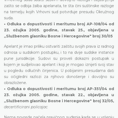
zašto se odbija žalba apelanata, te šta čini suštinske razloge
na temelju kojih Vrhovni sud potvrđuje presudu Okružnog
suda.
• Odluka o dopustivosti i meritumu broj AP-108/04 od
23. ožujka 2005. godine, stavak 25., objavljena u
„Službenom glasniku Bosne i Hercegovine" broj 30/05
Apelant je imao priliku ostvariti zaštitu svojih prava iz radnog
odnosa u sudskom postupku, i to na dvije sudske instance
pune jurisdikcije. Sudovi su proveli dokazni postupak u
kojem je sudjelovao apelant i koji je mogao iznijeti svoj stav
u pogledu odlučnih činjenica. U pobijanim presudama dati
su očigledni razlozi za njihovo donošenje i dovoljno su
obrazložene.
• Odluka o dopustivosti i meritumu broj AP-351/04 od
23. ožujka 2005. godine, stavak 22., objavljena u
„Službenom glasniku Bosne i Hercegovine" broj 32/05,
decertificirani policajac
Nema povrede načela pravičnog suđenja kada se u vršenju