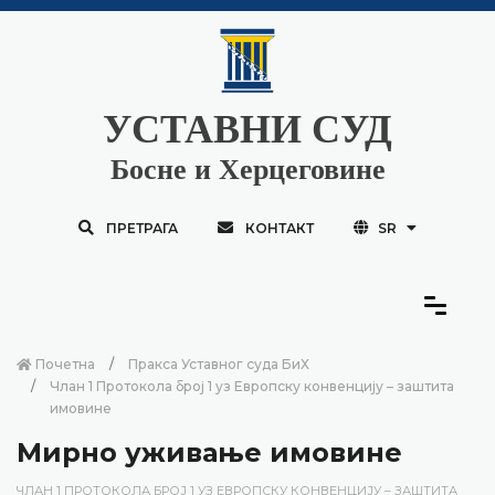
УСТАВНИ СУД
Босне и Херцеговине
ПРЕТРАГА
КОНТАКТ
SR
Почетна
Пракса Уставног суда БиХ
Члан 1 Протокола број 1 уз Европску конвенцију – заштита
имовине
Мирно уживање имовине
ЧЛАН 1 ПРОТОКОЛА БРОЈ 1 УЗ ЕВРОПСКУ КОНВЕНЦИЈУ – ЗАШТИТА