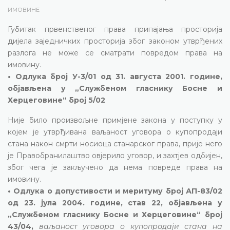
ИМОВИНЕ
Губитак првенственог права припајања просторија
дијела заједничких просторија због законом утврђених
разлога не може се сматрати повредом права на
имовину.
• Одлука број У-3/01 од 31. августа 2001. године,
објављена у „Службеном гласнику Босне и
Херцеговине“ број 5/02
Није било произвољне примјене закона у поступку у
којем је утврђивана ваљаност уговора о купопродаји
стана након смрти носиоца станарског права, прије него
је Правобранилаштво овјерило уговор, и захтјев одбијен,
због чега је закључено да нема повреде права на
имовину.
• Одлука о допустивости и меритуму број АП-83/02
од 23. јула 2004. године, став 22, објављена у
„Службеном гласнику Босне и Херцеговине“ број
43/04,
ваљаност уговора о купопродаји стана на