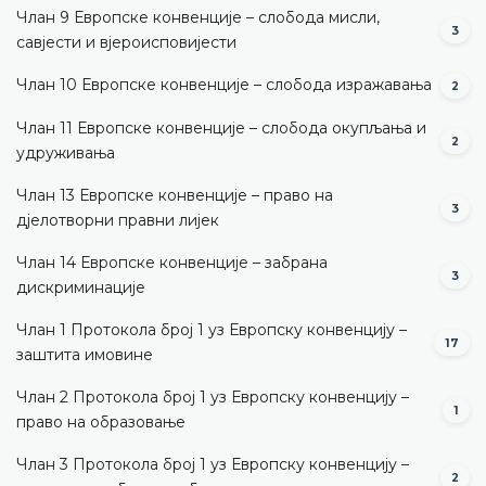
Члан 9 Европске конвенције – слобода мисли,
3
савјести и вјероисповијести
Члан 10 Европске конвенције – слобода изражавања
2
Члан 11 Европске конвенције – слобода окупљања и
2
удруживања
Члан 13 Европске конвенције – право на
3
дјелотворни правни лијек
Члан 14 Европске конвенције – забрана
3
дискриминације
Члан 1 Протокола број 1 уз Европску конвенцију –
17
заштита имовине
Члан 2 Протокола број 1 уз Европску конвенцију –
1
право на образовање
Члан 3 Протокола број 1 уз Европску конвенцију –
2