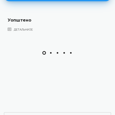
Шта се сматра им
ДЕТАЉНИЈЕ