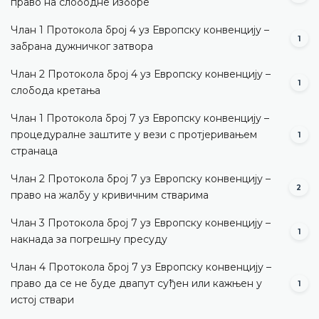
право на слободне изборе
Члан 1 Протокола број 4 уз Европску конвенцију –
1
забрана дужничког затвора
Члан 2 Протокола број 4 уз Европску конвенцију –
1
слобода кретања
Члан 1 Протокола број 7 уз Европску конвенцију –
процедуралне заштите у вези с протјеривањем
1
странаца
Члан 2 Протокола број 7 уз Европску конвенцију –
2
право на жалбу у кривичним стварима
Члан 3 Протокола број 7 уз Европску конвенцију –
1
накнада за погрешну пресуду
Члан 4 Протокола број 7 уз Европску конвенцију –
право да се не буде двапут суђен или кажњен у
1
истој ствари