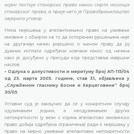
којем постоји станарско право након смрти носиоца
станарског права, а прије него је Правобранилаштво
овјерило уговор
Нема мијешања у апеланткињино право на уживање
имовине с обзиром на то да оспореним рјешењима није
на другачији начин ријешено о њеном праву да јој
дужник исплати одређени новчани износ од начина
како је досуђено у пресуди која представља извршни
наслов.
• Одлука о допустивости и меритуму број АП-115/04
од 23. марта 2005. године, став 31, објављена у
„Службеном гласнику Босне и Херцеговине“ број
30/05
Уставни суд је закључио да се у конкретном случају
одузимањем једних, а неодузимањем других
непокретности (у вези с којима апелантово имовинско
право добија одређена ограничења) ради о мијешању у
право на мирно уживање апелантових непокретности