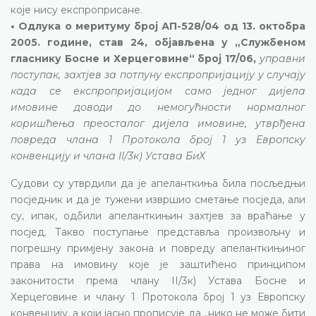
које нису експроприсане.
• Одлука о меритуму број АП-528/04 од 13. октобра
2005. године, став 24, објављена у „Службеном
гласнику Босне и Херцеговине“ број 17/06,
управни
поступак, захтјев за потпуну експропријацију у случају
када се експропријацијом само једног дијела
имовине доводи до немогућности нормалног
коришћења преосталог дијела имовине, утврђена
повреда члана 1 Протокола број 1 уз Европску
конвенцију и члана II/3к) Устава БиХ
Судови су утврдили да је апеланткиња била посљедњи
посједник и да је тужени извршио сметање посједа, али
су, ипак, одбили апеланткињин захтјев за враћање у
посјед. Такво поступање представља произвољну и
погрешну примјену закона и повреду апеланткињиног
права на имовину које је заштићено принципом
законитости према члану II/3к) Устава Босне и
Херцеговине и члану 1 Протокола број 1 уз Европску
конвенцију, а који јасно прописује да „нико не може бити