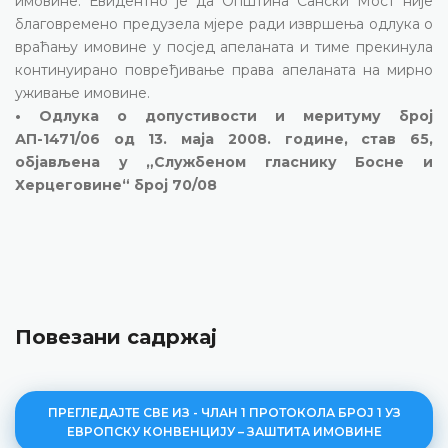
имовине. Евидентно је да Општина Сански Мост није
благовремено предузела мјере ради извршења одлука о
враћању имовине у посјед апеланата и тиме прекинула
континуирано повређивање права апеланата на мирно
уживање имовине.
• Одлука о допустивости и меритуму број
АП-1471/06 од 13. маја 2008. године, став 65,
објављена у „Службеном гласнику Босне и
Херцеговине“ број 70/08
Повезани садржај
ПРЕГЛЕДАЈТЕ СВЕ ИЗ - ЧЛАН 1 ПРОТОКОЛА БРОЈ 1 УЗ
ЕВРОПСКУ КОНВЕНЦИЈУ – ЗАШТИТА ИМОВИНЕ