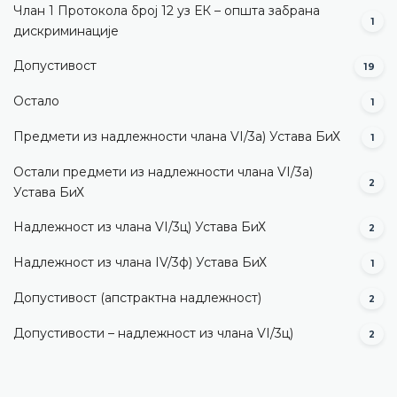
Члан 1 Протокола број 12 уз ЕК – општа забрана
1
дискриминације
Допустивост
19
Остало
1
Предмети из надлежности члана VI/3а) Устава БиХ
1
Остали предмети из надлежности члана VI/3а)
2
Устава БиХ
Надлежност из члана VI/3ц) Устава БиХ
2
Надлежност из члана IV/3ф) Устава БиХ
1
Допустивост (aпстрактна надлежност)
2
Допустивости – надлежност из члана VI/3ц)
2