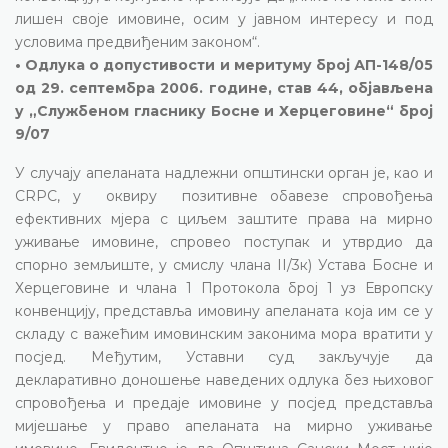
лишен своје имовине, осим у јавном интересу и под
условима предвиђеним законом“.
• Одлука о допустивости и меритуму број АП-148/05
од 29. септембра 2006. године, став 44, објављена
у „Службеном гласнику Босне и Херцеговине“ број
9/07
У случају апеланата надлежни општински орган је, као и
CRPC, у оквиру позитивне обавезе спровођења
ефективних мјера с циљем заштите права на мирно
уживање имовине, спровео поступак и утврдио да
спорно земљиште, у смислу члана II/3к) Устава Босне и
Херцеговине и члана 1 Протокола број 1 уз Европску
конвенцију, представља имовину апеланата која им се у
складу с важећим имовинским законима мора вратити у
посјед. Међутим, Уставни суд закључује да
декларативно доношење наведених одлука без њиховог
спровођења и предаје имовине у посјед представља
мијешање у право апеланата на мирно уживање