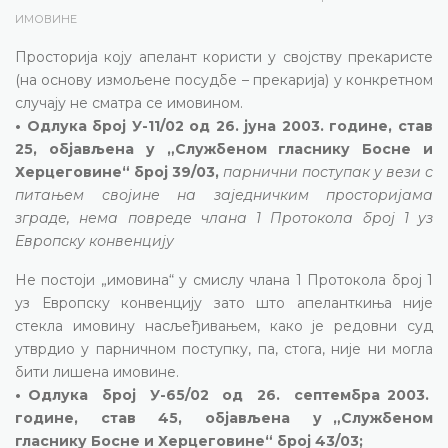
ИМОВИНЕ
Просторија коју апелант користи у својству прекаристе
(на основу измољене посудбе – прекарија) у конкретном
случају не сматра се имовином.
• Одлука број У-11/02 од 26. јуна 2003. године, став
25, објављена у „Службеном гласнику Босне и
Херцеговине“ број 39/03,
парнични поступак у вези с
питањем својине на заједничким просторијама
зграде, нема повреде члана 1 Протокола број 1 уз
Европску конвенцију
Не постоји „имовина“ у смислу члана 1 Протокола број 1
уз Европску конвенцију зато што апеланткиња није
стекла имовину насљеђивањем, како је редовни суд
утврдио у парничном поступку, па, стога, није ни могла
бити лишена имовине.
• Одлука број У-65/02 од 26. септембра 2003.
године, став 45, објављена у „Службеном
гласнику Босне и Херцеговине“ број 43/03;