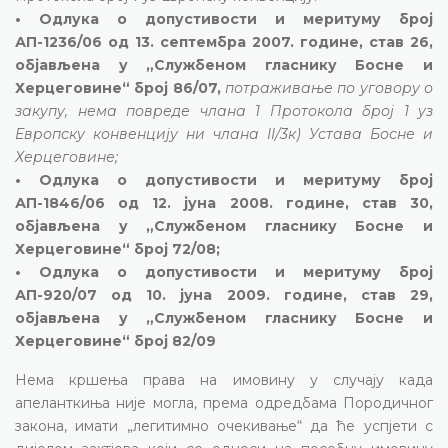
• Одлука о допустивости и меритуму број
АП-1236/06 од 13. септембра 2007. године, став 26,
објављена у „Службеном гласнику Босне и
Херцеговине“ број 86/07,
потраживање по уговору о
закупу, нема повреде члана 1 Протокола број 1 уз
Европску конвенцију ни члана II/3к) Устава Босне и
Херцеговине;
• Одлука о допустивости и меритуму број
АП-1846/06 од 12. јуна 2008. године, став 30,
објављена у „Службеном гласнику Босне и
Херцеговине“ број 72/08;
• Одлука о допустивости и меритуму број
АП-920/07 од 10. јуна 2009. године, став 29,
објављена у „Службеном гласнику Босне и
Херцеговине“ број 82/09
Нема кршења права на имовину у случају када
апеланткиња није могла, према одредбама Породичног
закона, имати „легитимно очекивање“ да ће успјети с