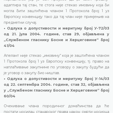
адаптира тај стан, те стога није стекао имовину која би
могла бити заштићена чланом 1 Протокола број 1 уз
Европску конвенцију тако да тај члан није примјењив на
предметни случај.
• Одлука о допустивости и меритуму број У-72/03
од 21. јула 2004. године, став 29, објављена у
„Службеном гласнику Босне и Херцеговине“ број
41/04
Апелант није стекао „имовину“ која је заштићена чланом
1 Протокола број 1 уз Европску конвенцију, тј. право на
наплаћивање закупнине по уговору о закупу будући да
је уговор о закупу био ништав.
• Одлука о допустивости и меритуму број У-14/03
од 22. септембра 2004. године, став 32, објављена
у „Службеном гласнику Босне и Херцеговине“ број
60/04
Очекивање члана породичног домаћинства да ће
постати носилац станарског права након смрти носиоца