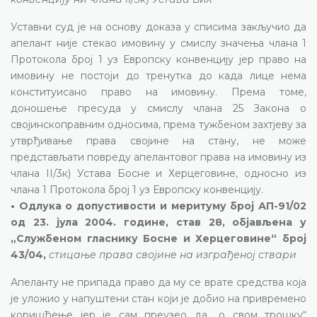
Уставни суд је на основу доказа у списима закључио да
апелант није стекао имовину у смислу значења члана 1
Протокола број 1 уз Европску конвенцију јер право на
имовину не постоји до тренутка до када лице нема
конституисано право на имовину. Према томе,
доношење пресуда у смислу члана 25 Закона о
својинскоправним односима, према тужбеном захтјеву за
утврђивање права својине на стану, не може
представљати повреду апелантовог права на имовину из
члана II/3к) Устава Босне и Херцеговине, односно из
члана 1 Протокола број 1 уз Европску конвенцију.
• Одлука о допустивости и меритуму број АП-91/02
од 23. јула 2004. године, став 28, објављена у
„Службеном гласнику Босне и Херцеговине“ број
43/04,
стицање права својине на изграђеној ствари
Апеланту не припада право да му се врате средства која
је уложио у напуштени стан који је добио на привремено
коришћење јер је сам преузео да „о свом трошку“