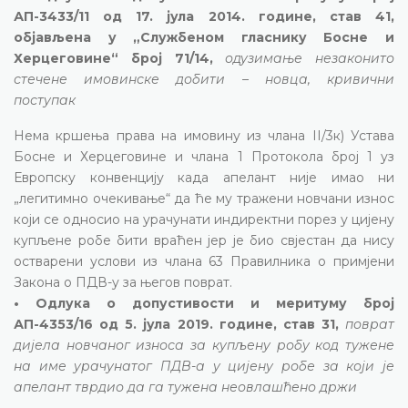
АП-3433/11 од 17. јула 2014. године, став 41,
објављена у „Службеном гласнику Босне и
Херцеговине“ број 71/14,
одузимање незаконито
стечене имовинске добити – новца, кривични
поступак
Нема кршења права на имовину из члана II/3к) Устава
Босне и Херцеговине и члана 1 Протокола број 1 уз
Европску конвенцију када апелант није имао ни
„легитимно очекивање“ да ће му тражени новчани износ
који се односио на урачунати индиректни порез у цијену
купљене робе бити враћен јер је био свјестан да нису
остварени услови из члана 63 Правилника о примјени
Закона о ПДВ-у за његов поврат.
• Одлука о допустивости и меритуму број
АП-4353/16 од 5. јула 2019. године, став 31,
поврат
дијела новчаног износа за купљену робу код тужене
на име урачунатог ПДВ-а у цијену робе за који је
апелант тврдио да га тужена неовлашћено држи