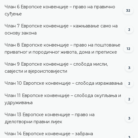
Члан 6 Европске конвенције – право на правично
32
суђење
Члан 7 Европске конвенције – кажњавање само на
2
основу закона
Члан 8 Европске конвенције – право на поштовање
12
приватног и породичног живота, дома и преписке
Члан 9 Европске конвенције – слобода мисли,
3
савјести и вјероисповијести
Члан 10 Европске конвенције – слобода изражавања
2
Члан 11 Европске конвенције – слобода окупљања и
2
удруживања
Члан 13 Европске конвенције – право на
3
дјелотворни правни лијек
Члан 14 Европске конвенције – забрана
3