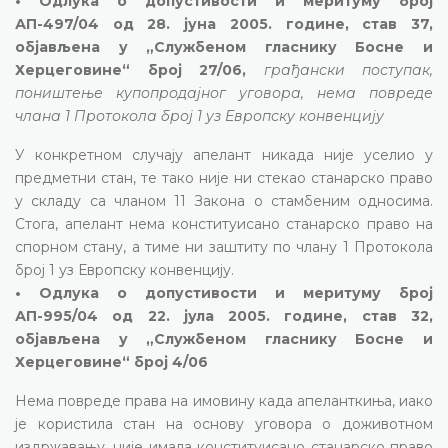
• Одлука о допустивости и меритуму број
АП-497/04 од 28. јуна 2005. године, став 37,
објављена у „Службеном гласнику Босне и
Херцеговине“ број 27/06,
грађански поступак,
поништење купопродајног уговора, нема повреде
члана 1 Протокола број 1 уз Европску конвенцију
У конкретном случају апелант никада није уселио у
предметни стан, те тако није ни стекао станарско право
у складу са чланом 11 Закона о стамбеним односима.
Стога, апелант нема конституисано станарско право на
спорном стану, а тиме ни заштиту по члану 1 Протокола
број 1 уз Европску конвенцију.
• Одлука о допустивости и меритуму број
АП-995/04 од 22. јула 2005. године, став 32,
објављена у „Службеном гласнику Босне и
Херцеговине“ број 4/06
Нема повреде права на имовину када апеланткиња, иако
је користила стан на основу уговора о доживотном
издржавању, није имала конституисано станарско право