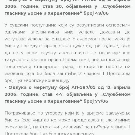
2006. године, став 30, објављена у „Службеном
гласнику Босне и Херцеговине“ број 49/06
У судским поступцима који су резултирали оспореним
одлукама апеланткиња није успјела доказати да
испуњава услове за стицање станарског права, иако је
била у посједу спорног стана дуже од три године, тако
да се у овом случају апеланткиња не појављује као
титулар станарског права. Према томе, апеланткиња није
носитељица станарског права, те стога не постоји ни
имовина која би била заштићена чланом 1 Протокола
број 1 уз Европску конвенцију.
• Одлука о меритуму број АП-587/05 од 12. априла
2006. године, став 44, објављена у „Службеном
гласнику Босне и Херцеговине“ број 77/06
Потраживање по уговору који је у вријеме закључења
био
ex lege
ништав не може представљати „легитимно
очекивање“, па стога ни „имовину“ заштићену чланом 1
Протокола број 1 уз Европску конвенцију.