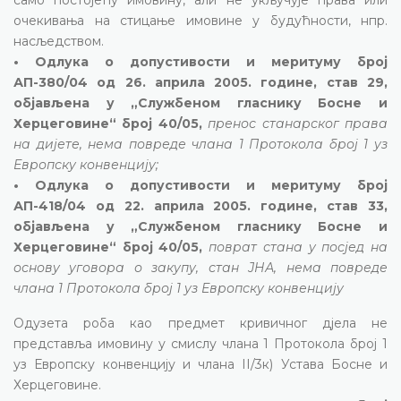
очекивања на стицање имовине у будућности, нпр.
насљедством.
• Одлука о допустивости и меритуму број
АП-380/04 од 26. априла 2005. године, став 29,
објављена у „Службеном гласнику Босне и
Херцеговине“ број 40/05,
пренос станарског права
на дијете, нема повреде члана 1 Протокола број 1 уз
Европску конвенцију;
• Одлука о допустивости и меритуму број
АП-418/04 од 22. априла 2005. године, став 33,
објављена у „Службеном гласнику Босне и
Херцеговине“ број 40/05,
поврат стана у посјед на
основу уговора о закупу, стан ЈНА, нема повреде
члана 1 Протокола број 1 уз Европску конвенцију
Одузета роба као предмет кривичног дјела не
представља имовину у смислу члана 1 Протокола број 1
уз Европску конвенцију и члана II/3к) Устава Босне и
Херцеговине.