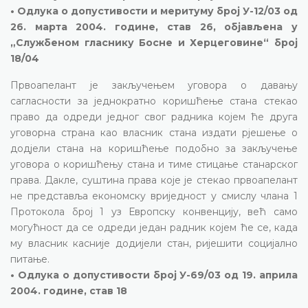
• Одлука о допустивости и меритуму број У-12/03 од
26. марта 2004. године, став 26, објављена у
„Службеном гласнику Босне и Херцеговине“ број
18/04
Првоапелант је закључењем уговора о давању
сагласности за једнократно коришћење стана стекао
право да одреди једног свог радника којем ће друга
уговорна страна као власник стана издати рјешење о
додјели стана на коришћење подобно за закључење
уговора о коришћењу стана и тиме стицање станарског
права. Дакле, суштина права које је стекао првоапелант
не представља економску вриједност у смислу члана 1
Протокола број 1 уз Европску конвенцију, већ само
могућност да се одреди један радник којем ће се, када
му власник касније додијели стан, ријешити социјално
питање.
• Одлука о допустивости број У-69/03 од 19. априла
2004. године, став 18