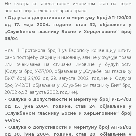
Не сматра се апелантовом имовином стан на којем
апелант није стекао станарско право.
• Одлука о допустивости и меритуму број АП-120/03
од 17. маја 2004. године, став 32, објављена у
„Службеном гласнику Босне и Херцеговине“ број
38/04
Члан 1 Протокола број 1 уз Европску конвенцију штити
само постојећу својину и имовину, али не укључује права
или очекивања на стицања имовине у будућности
(Одлука број У-37/00, објављена у „Службеном гласнику
БиХ“ број 24/02 од 29. августа 2002. године и Одлука
број У-12/01, објављена у „Службеном гласнику БиХ“ број
20/02 од 3. августа 2002. године).
• Одлука о допустивости и меритуму број У-154/03
од 15. јуна 2004. године, став 24, објављена у
„Службеном гласнику Босне и Херцеговине“ број
40/04;
• Одлука о допустивости и меритуму број АП-61/02
од 30. јуна 2004. године, став 20, објављена у