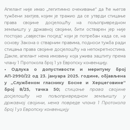
Апелант није имао „легитимно очекивање“ да ће његов
тужбени захтјев, којим је тражио да се утврди стицање
права својине досјелошћу на пољопривредном
земљишту у државној својини, бити остварен јер није
постојао „савјестан посјед“ који је потребан када се, на
основу Закона о стварним правима, подноси тужба ради
стицања права својине досјелошћу на непокретностима.
Дакле, апелант нема имовину која ужива заштиту према
члану 1 Протокола број 1 уз Европску конвенцију.
• Одлука о допустивости и меритуму број
АП-2990/22 од 23. јануара 2025. године, објављена
у „Службеном гласнику Босне и Херцеговине“
број
8/25
, тачка 50;
стицање права својине
досјелошћу на пољопривредном земљишту у
државној својини, нема повреде члана 1 Протокола
број 1 уз Европску конвенцију