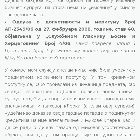
дијелом захтјева који се односи на посебну имовину
бившег супруга, па стога нема ни „имовину“ у смислу
наведеног члана.
• Одлука о допустивости и меритуму број
АП-2349/06 од 27. фебруара 2008. године, став 48,
објављена у „Службеном гласнику Босне и
Херцеговине“ број 4/06,
нема повреде члана 1
Протокола број 1 уз Европску конвенцију ни члана
II/3к) Устава Босне и Херцеговине
У конкретном случају апеланткиња није била учесник у
предметном кривичном поступку. У том кривичном
поступку се, како произлази из чињеница предмета, као
свједок апелантове одбране појавио апеланткињин
супруг тврдећи да спорни новчани износ припада њему,
апеланткињи и њиховој кћерки (апелантовој супрузи),
нудећи као доказ за своје тврдње потврде о подигнутим
кредитима на име апеланткиње и њихове кћерке, као и
да се ради о дијелу пазара од њиховог угоститељског
објекта, али да у том правцу није понудио никакве