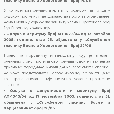
гласнику Босне и Херцеговине“ број 14/06
У конкретном случају, апелант, с обзиром на то да у
судском поступку није доказао да постоји потраживање,
нема имовину која ужива заштиту члана 1 Протокола број
1 уз Европску конвенцију.
• Одлука о меритуму број АП-1072/04 од 13. октобра
2005. године, став 25, објављена у „Службеном
гласнику Босне и Херцеговине“ број 22/06
Право на породичну инвалиднину, коју је апелант
очекивао у околностима овог случаја (одбијен захтјев за
признање породичне инвалиднине због смрти кћерке),
не може представљати његову имовину јер за стицање
тог права апелант није испунио услове прописане
законом.
• Одлука о допустивости и меритуму број
АП-1045/04 од 17. новембра 2005. године, став 51,
објављена у „Службеном гласнику Босне и
Херцеговине“ број 20/06