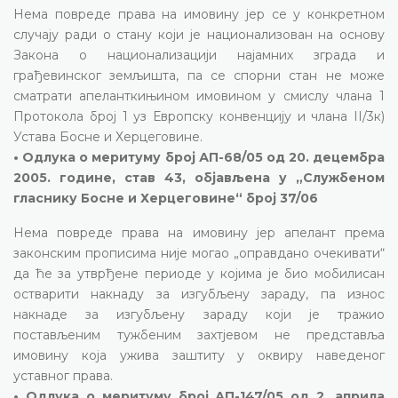
Нема повреде права на имовину јер се у конкретном
случају ради о стану који је национализован на основу
Закона о национализацији најамних зграда и
грађевинског земљишта, па се спорни стан не може
сматрати апеланткињином имовином у смислу члана 1
Протокола број 1 уз Европску конвенцију и члана II/3к)
Устава Босне и Херцеговине.
• Одлука о меритуму број АП-68/05 од 20. децембра
2005. године, став 43, објављена у „Службеном
гласнику Босне и Херцеговине“ број 37/06
Нема повреде права на имовину јер апелант према
законским прописима није могао „оправдано очекивати“
да ће за утврђене периоде у којима је био мобилисан
остварити накнаду за изгубљену зараду, па износ
накнаде за изгубљену зараду који је тражио
постављеним тужбеним захтјевом не представља
имовину која ужива заштиту у оквиру наведеног
уставног права.
• Одлука о меритуму број АП-147/05 од 2. априла