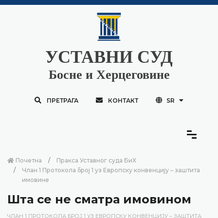
УСТАВНИ СУД
Босне и Херцеговине
ПРЕТРАГА
КОНТАКТ
SR
Почетна
Пракса Уставног суда БиХ
Члан 1 Протокола број 1 уз Европску конвенцију – заштита
имовине
Шта се не сматра имовином
ЧЛАН 1 ПРОТОКОЛА БРОЈ 1 УЗ ЕВРОПСКУ КОНВЕНЦИЈУ – ЗАШТИТА