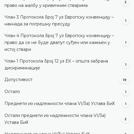
2
право на жалбу у кривичним стварима
Члан 3 Протокола број 7 уз Европску конвенцију –
1
накнада за погрешну пресуду
Члан 4 Протокола број 7 уз Европску конвенцију –
право да се не буде двапут суђен или кажњен у
1
истој ствари
Члан 1 Протокола број 12 уз ЕК – општа забрана
1
дискриминације
Допустивост
19
Остало
1
Предмети из надлежности члана VI/3а) Устава БиХ
1
Остали предмети из надлежности члана VI/3а)
2
Устава БиХ