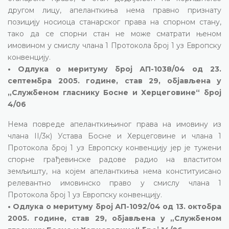
другом лицу, апеланткиња нема правно признату
позицију носиоца станарског права на спорном стану,
тако да се спорни стан не може сматрати њеном
имовином у смислу члана 1 Протокола број 1 уз Европску
конвенцију.
• Одлука о меритуму број АП-1038/04 од 23.
септембра 2005. године, став 29, објављена у
„Службеном гласнику Босне и Херцеговине“ број
4/06
Нема повреде апеланткињиног права на имовину из
члана II/3к) Устава Босне и Херцеговине и члана 1
Протокола број 1 уз Европску конвенцију јер је тужени
спорне грађевинске радове радио на властитом
земљишту, на којем апеланткиња нема конституисано
релевантно имовинско право у смислу члана 1
Протокола број 1 уз Европску конвенцију.
• Одлука о меритуму број АП-1092/04 од 13. октобра
2005. године, став 29, објављена у „Службеном