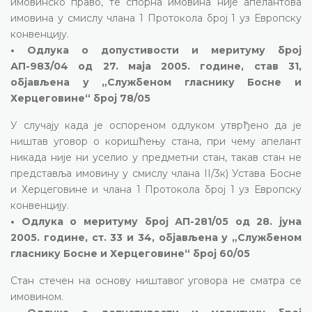
имовинско право, те спорна имовина није апелантова
имовина у смислу члана 1 Протокола број 1 уз Европску
конвенцију.
• Одлука о допустивости и меритуму број
АП-983/04 од 27. маја 2005. године, став 31,
објављена у „Службеном гласнику Босне и
Херцеговине“ број 78/05
У случају када је оспореном одлуком утврђено да је
ништав уговор о коришћењу стана, при чему апелант
никада није ни уселио у предметни стан, такав стан не
представља имовину у смислу члана II/3к) Устава Босне
и Херцеговине и члана 1 Протокола број 1 уз Европску
конвенцију.
• Одлука о меритуму број АП-281/05 од 28. јуна
2005. године, ст. 33 и 34, објављена у „Службеном
гласнику Босне и Херцеговине“ број 60/05
Стан стечен на основу ништавог уговора не сматра се
имовином.