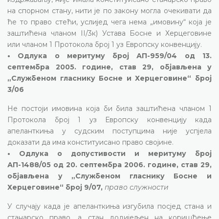
на спорном стану, нити је по закону могла очекивати да
ће то право стећи, услијед чега нема „имовину“ која је
заштићена чланом II/3к) Устава Босне и Херцеговине
или чланом 1 Протокола број 1 уз Европску конвенцију.
• Одлука о меритуму број АП-959/04 од 13.
септембра 2005. године, став 29, објављена у
„Службеном гласнику Босне и Херцеговине“ број
3/06
Не постоји имовина која би била заштићена чланом 1
Протокола број 1 уз Европску конвенцију када
апеланткиња у судским поступцима није успјела
доказати да има конституисано право својине.
• Одлука о допустивости и меритуму број
АП-1488/05 од 20. септембра 2006. године, став 29,
објављена у „Службеном гласнику Босне и
Херцеговине“ број 9/07,
право служности
У случају када је апеланткиња изгубила посјед стана и
станарско право, а стан додијељен на коришћење