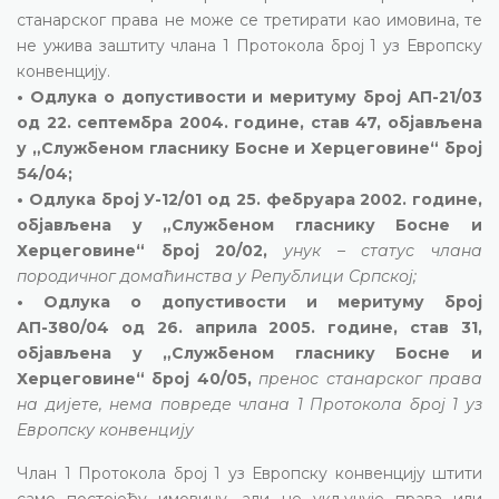
станарског права не може се третирати као имовина, те
не ужива заштиту члана 1 Протокола број 1 уз Европску
конвенцију.
• Одлука о допустивости и меритуму број АП-21/03
од 22. септембра 2004. године, став 47, објављена
у „Службеном гласнику Босне и Херцеговине“ број
54/04;
• Одлука број У-12/01 од 25. фебруара 2002. године,
објављена у „Службеном гласнику Босне и
Херцеговине“ број 20/02,
унук – статус члана
породичног домаћинства у Републици Српској;
• Одлука о допустивости и меритуму број
АП-380/04 од 26. априла 2005. године, став 31,
објављена у „Службеном гласнику Босне и
Херцеговине“ број 40/05,
пренос станарског права
на дијете, нема повреде члана 1 Протокола број 1 уз
Европску конвенцију
Члан 1 Протокола број 1 уз Европску конвенцију штити
само постојећу имовину, али не укључује права или