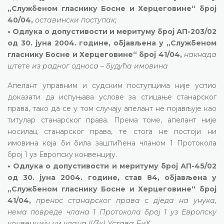
„Службеном гласнику Босне и Херцеговине“ број
40/04,
оставински поступак;
• Одлука о допустивости и меритуму број АП-203/02
од 30. јуна 2004. године, објављена у „Службеном
гласнику Босне и Херцеговине“ број 41/04,
накнада
штете из радног односа – будућа имовина
Апелант управним и судским поступцима није успио
доказати да испуњава услове за стицање станарског
права, тако да се у том случају апелант не појављује као
титулар станарског права. Према томе, апелант није
носилац станарског права, те стога не постоји ни
имовина која би била заштићена чланом 1 Протокола
број 1 уз Европску конвенцију.
• Одлука о допустивости и меритуму број АП-45/02
од 30. јуна 2004. године, став 84, објављена у
„Службеном гласнику Босне и Херцеговине“ број
41/04,
пренос станарског права с дједа на унука,
нема повреде члана 1 Протокола број 1 уз Европску
конвенцију ни члана II/3к) Устава БиХ