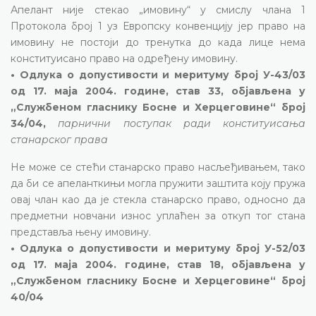
Апелант није стекао „имовину“ у смислу члана 1
Протокола број 1 уз Европску конвенцију јер право на
имовину не постоји до тренутка до када лице нема
конституисано право на одређену имовину.
• Одлука о допустивости и меритуму број У-43/03
од 17. маја 2004. године, став 33, објављена у
„Службеном гласнику Босне и Херцеговине“ број
34/04,
парнични поступак ради конституисања
станарског права
Не може се стећи станарско право насљеђивањем, тако
да би се апеланткињи могла пружити заштита коју пружа
овај члан као да је стекла станарско право, односно да
предметни новчани износ уплаћен за откуп тог стана
представља њену имовину.
• Одлука о допустивости и меритуму број У-52/03
од 17. маја 2004. године, став 18, објављена у
„Службеном гласнику Босне и Херцеговине“ број
40/04