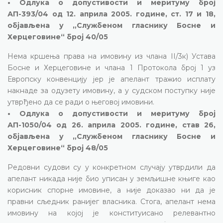
• Одлука о допустивости и меритуму број
АП-393/04 од 12. априла 2005. године, ст. 17 и 18,
објављена у „Службеном гласнику Босне и
Херцеговине“ број 40/05
Нема кршења права на имовину из члана II/3к) Устава
Босне и Херцеговине и члана 1 Протокола број 1 уз
Европску конвенцију јер је апелант тражио исплату
накнаде за одузету имовину, а у судском поступку није
утврђено да се ради о његовој имовини.
• Одлука о допустивости и меритуму број
АП-1050/04 од 26. априла 2005. године, став 26,
објављена у „Службеном гласнику Босне и
Херцеговине“ број 48/05
Редовни судови су у конкретном случају утврдили да
апелант никада није био уписан у земљишне књиге као
корисник спорне имовине, а није доказао ни да је
правни сљедник ранијег власника. Стога, апелант нема
имовину на којој је конституисано релевантно