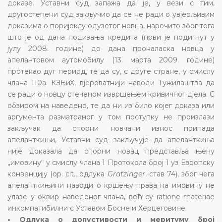
доказе. Уставни суд запажа да је, у вези с тим,
другостепени суд закључио да се не ради о увјерљивим
доказима о поријеклу одузетог новца, нарочито због тога
што је од дана подизања кредита (први је подигнут у
јулу 2008. године) до дана проналаска новца у
апелантовом аутомобилу (13. марта 2009. године)
протекао дуг период, те да су, с друге стране, у смислу
члана 110а. КЗБиХ, вјероватнији наводи Тужилаштва да
се ради о новцу стеченом извршењем кривичног дјела. С
обзиром на наведено, те да ни из било којег доказа или
аргумента разматраног у том поступку не произлази
закључак да спорни новчани износ припада
апеланткињи, Уставни суд закључује да апеланткиња
није доказала да спорни новац представља њену
„имовину“ у смислу члана 1 Протокола број 1 уз Европску
конвенцију (op. cit., одлука
Gratzinger
, став 74), због чега
апеланткињини наводи о кршењу права на имовину не
улазе у оквир наведеног члана, већ су ratione materiae
инкомпатибилни с Уставом Босне и Херцеговине.
• Одлука о допустивости и меритуму број