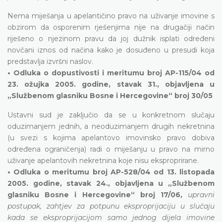
Nema miješanja u apelantičino pravo na uživanje imovine s
obzirom da osporenim rješenjima nije na drugačiji način
riješeno o njezinom pravu da joj dužnik isplati određeni
novčani iznos od načina kako je dosuđeno u presudi koja
predstavlja izvršni naslov.
• Odluka o dopustivosti i meritumu broj AP-115/04 od
23. ožujka 2005. godine, stavak 31., objavljena u
„Službenom glasniku Bosne i Hercegovine“ broj 30/05
Ustavni sud je zaključio da se u konkretnom slučaju
oduzimanjem jednih, a neoduzimanjem drugih nekretnina
(u svezi s kojima apelantovo imovinsko pravo dobiva
određena ograničenja) radi o miješanju u pravo na mirno
uživanje apelantovih nekretnina koje nisu eksproprirane.
• Odluka o meritumu broj AP-528/04 od 13. listopada
2005. godine, stavak 24., objavljena u „Službenom
glasniku Bosne i Hercegovine“ broj 17/06,
upravni
postupak, zahtjev za potpunu eksproprijaciju u slučaju
kada se eksproprijacijom samo jednog dijela imovine