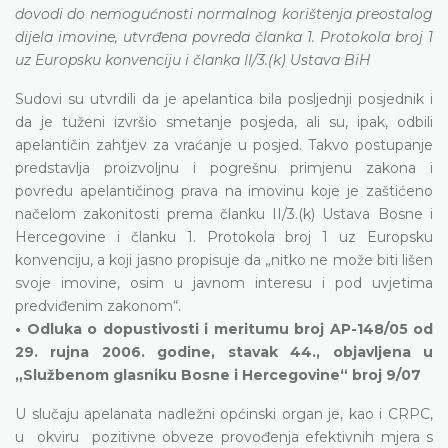
dovodi do nemogućnosti normalnog korištenja preostalog
dijela imovine, utvrđena povreda članka 1. Protokola broj 1
uz Europsku konvenciju i članka II/3.(k) Ustava BiH
Sudovi su utvrdili da je apelantica bila posljednji posjednik i
da je tuženi izvršio smetanje posjeda, ali su, ipak, odbili
apelantičin zahtjev za vraćanje u posjed. Takvo postupanje
predstavlja proizvoljnu i pogrešnu primjenu zakona i
povredu apelantičinog prava na imovinu koje je zaštićeno
načelom zakonitosti prema članku II/3.(k) Ustava Bosne i
Hercegovine i članku 1. Protokola broj 1 uz Europsku
konvenciju, a koji jasno propisuje da „nitko ne može biti lišen
svoje imovine, osim u javnom interesu i pod uvjetima
predviđenim zakonom“.
• Odluka o dopustivosti i meritumu broj AP-148/05 od
29. rujna 2006. godine, stavak 44., objavljena u
„Službenom glasniku Bosne i Hercegovine“ broj 9/07
U slučaju apelanata nadležni općinski organ je, kao i CRPC,
u okviru pozitivne obveze provođenja efektivnih mjera s