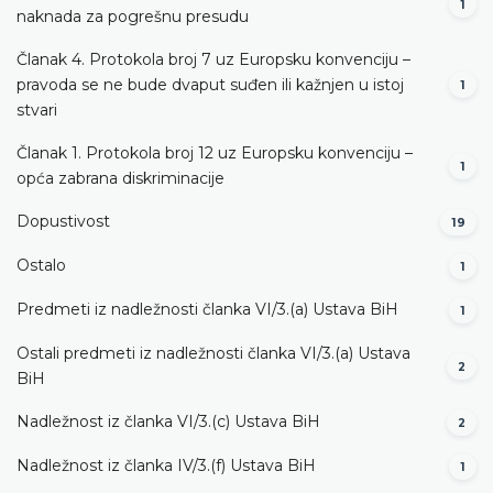
1
naknada za pogrešnu presudu
Članak 4. Protokola broj 7 uz Europsku konvenciju –
pravoda se ne bude dvaput suđen ili kažnjen u istoj
1
stvari
Članak 1. Protokola broj 12 uz Europsku konvenciju –
1
opća zabrana diskriminacije
Dopustivost
19
Ostalo
1
Predmeti iz nadležnosti članka VI/3.(a) Ustava BiH
1
Ostali predmeti iz nadležnosti članka VI/3.(a) Ustava
2
BiH
Nadležnost iz članka VI/3.(c) Ustava BiH
2
Nadležnost iz članka IV/3.(f) Ustava BiH
1