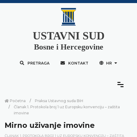
USTAVNI SUD
Bosne i Hercegovine
PRETRAGA
KONTAKT
HR
Početna
Praksa Ustavnog suda BiH
Članak 1. Protokola broj 1 uz Europsku konvenciju – zaštita
imovine
Mirno uživanje imovine
ČLANAK 1. PROTOKOLA BROJ 1 UZ EUROPSKU KONVENCIJU – ZAŠTITA