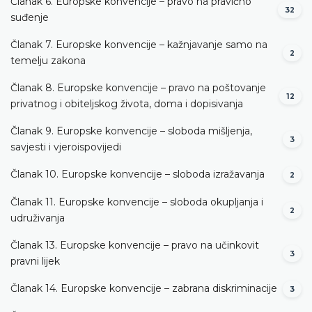
Članak 6. Europske konvencije – pravo na pravično
32
suđenje
Članak 7. Europske konvencije – kažnjavanje samo na
2
temelju zakona
Članak 8. Europske konvencije – pravo na poštovanje
12
privatnog i obiteljskog života, doma i dopisivanja
Članak 9. Europske konvencije – sloboda mišljenja,
3
savjesti i vjeroispovijedi
Članak 10. Europske konvencije – sloboda izražavanja
2
Članak 11. Europske konvencije – sloboda okupljanja i
2
udruživanja
Članak 13. Europske konvencije – pravo na učinkovit
3
pravni lijek
Članak 14. Europske konvencije – zabrana diskriminacije
3