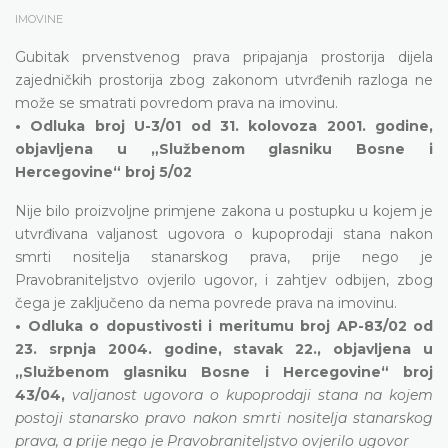
IMOVINE
Gubitak prvenstvenog prava pripajanja prostorija dijela
zajedničkih prostorija zbog zakonom utvrđenih razloga ne
može se smatrati povredom prava na imovinu.
• Odluka broj U-3/01 od 31. kolovoza 2001. godine,
objavljena u „Službenom glasniku Bosne i
Hercegovine“ broj 5/02
Nije bilo proizvoljne primjene zakona u postupku u kojem je
utvrđivana valjanost ugovora o kupoprodaji stana nakon
smrti nositelja stanarskog prava, prije nego je
Pravobraniteljstvo ovjerilo ugovor, i zahtjev odbijen, zbog
čega je zaključeno da nema povrede prava na imovinu.
• Odluka o dopustivosti i meritumu broj AP-83/02 od
23. srpnja 2004. godine, stavak 22., objavljena u
„Službenom glasniku Bosne i Hercegovine“ broj
43/04,
valjanost ugovora o kupoprodaji stana na kojem
postoji stanarsko pravo nakon smrti nositelja stanarskog
prava, a prije nego je Pravobraniteljstvo ovjerilo ugovor