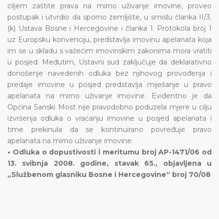
ciljem zaštite prava na mirno uživanje imovine, proveo
postupak i utvrdio da sporno zemljište, u smislu članka II/3.
(k) Ustava Bosne i Hercegovine i članka 1. Protokola broj 1
uz Europsku konvenciju, predstavlja imovinu apelanata koja
im se u skladu s važećim imovinskim zakonima mora vratiti
u posjed. Međutim, Ustavni sud zaključuje da deklarativno
donošenje navedenih odluka bez njihovog provođenja i
predaje imovine u posjed predstavlja miješanje u pravo
apelanata na mirno uživanje imovine. Evidentno je da
Općina Sanski Most nije pravodobno poduzela mjere u cilju
izvršenja odluka o vraćanju imovine u posjed apelanata i
time prekinula da se kontinuirano povređuje pravo
apelanata na mirno uživanje imovine.
• Odluka o dopustivosti i meritumu broj AP-1471/06 od
13. svibnja 2008. godine, stavak 65., objavljena u
„Službenom glasniku Bosne i Hercegovine“ broj 70/08