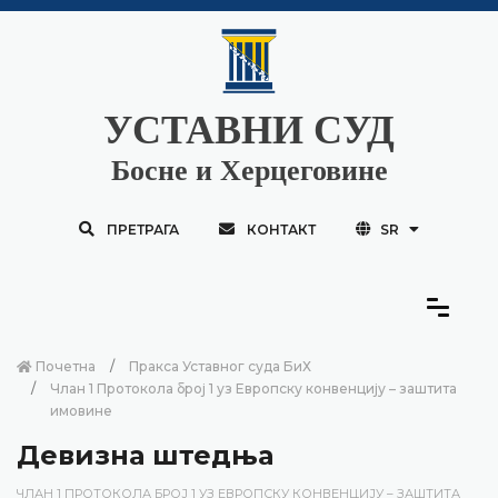
УСТАВНИ СУД
Босне и Херцеговине
ПРЕТРАГА
КОНТАКТ
SR
Почетна
Пракса Уставног суда БиХ
Члан 1 Протокола број 1 уз Европску конвенцију – заштита
имовине
Девизна штедња
ЧЛАН 1 ПРОТОКОЛА БРОЈ 1 УЗ ЕВРОПСКУ КОНВЕНЦИЈУ – ЗАШТИТА