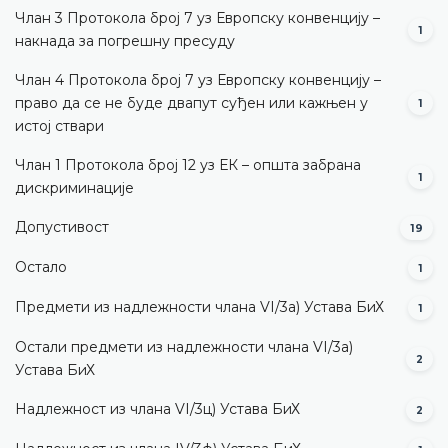
Члан 3 Протокола број 7 уз Европску конвенцију –
1
накнада за погрешну пресуду
Члан 4 Протокола број 7 уз Европску конвенцију –
право да се не буде двапут суђен или кажњен у
1
истој ствари
Члан 1 Протокола број 12 уз ЕК – општа забрана
1
дискриминације
Допустивост
19
Остало
1
Предмети из надлежности члана VI/3а) Устава БиХ
1
Остали предмети из надлежности члана VI/3а)
2
Устава БиХ
Надлежност из члана VI/3ц) Устава БиХ
2