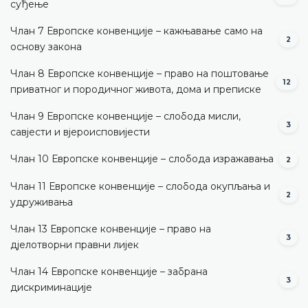
суђење
Члан 7 Европске конвенције – кажњавање само на
2
основу закона
Члан 8 Европске конвенције – право на поштовање
12
приватног и породичног живота, дома и преписке
Члан 9 Европске конвенције – слобода мисли,
3
савјести и вјероисповијести
Члан 10 Европске конвенције – слобода изражавања
2
Члан 11 Европске конвенције – слобода окупљања и
2
удруживања
Члан 13 Европске конвенције – право на
3
дјелотворни правни лијек
Члан 14 Европске конвенције – забрана
3
дискриминације