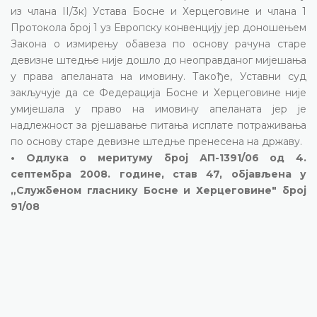
из члана II/3к) Устава Босне и Херцеговине и члана 1
Протокола број 1 уз Европску конвенцију јер доношењем
Закона о измирењу обавеза по основу рачуна старе
девизне штедње није дошло до неоправданог мијешања
у права апеланата на имовину. Такође, Уставни суд
закључује да се Федерација Босне и Херцеговине није
умијешала у право на имовину апеланата јер је
надлежност за рјешавање питања исплате потраживања
по основу старе девизне штедње пренесена на државу.
• Одлука о меритуму број АП-1391/06 од 4.
септембра 2008. године, став 47, објављена у
„Службеном гласнику Босне и Херцеговине" број
91/08