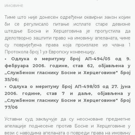
ИМОВИНЕ
Тиме што није донесен одређени оквирни закон којим
би се регулисало питање исплате старе девизне
штедње Босна и Херцеговина је пропустила да
дјелотворно заштити право на имовину апеланата, чиме
су повријеђена права која произлазе из члана 1
Протокола број 1 уз Европску конвенцију.
• Одлука о меритуму број АП-494/05 од 9.
фебруара 2006. године, став 62, објављена у
„Службеном гласнику Босне и Херцеговине" број
35/06;
• Одлука о меритуму број АП-498/05 од 27. јуна
2006. године, став 7 и даље, објављена у
„Службеном гласнику Босне и Херцеговине" број
77/06
Уставни суд закључује да су неосноване предметне
апелације поднесене против Босне и Херцеговине у
вези с наводима апеланата о повреди права на имовину