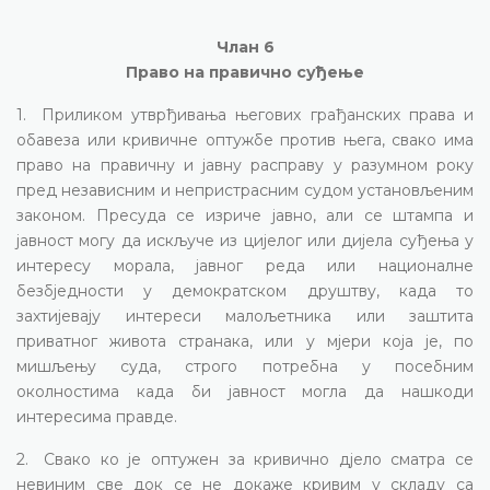
Члан 6
Право на правично суђење
1. Приликом утврђивања његових грађанских права и
обавеза или кривичне оптужбе против њега, свако има
право на правичну и јавну расправу у разумном року
пред независним и непристрасним судом установљеним
законом. Пресуда се изриче јавно, али се штампа и
јавност могу да искључе из цијелог или дијела суђења у
интересу морала, јавног реда или националне
безбједности у демократском друштву, када то
захтијевају интереси малољетника или заштита
приватног живота странака, или у мјери која је, по
мишљењу суда, строго потребна у посебним
околностима када би јавност могла да нашкоди
интересима правде.
2. Свако ко је оптужен за кривично дјело сматра се
невиним све док се не докаже кривим у складу са