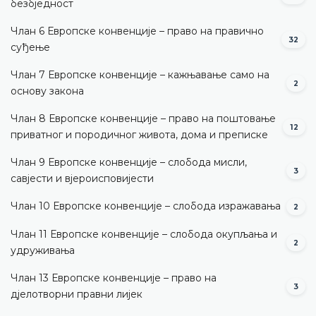
безбједност
Члан 6 Европске конвенције – право на правично
32
суђење
Члан 7 Европске конвенције – кажњавање само на
2
основу закона
Члан 8 Европске конвенције – право на поштовање
12
приватног и породичног живота, дома и преписке
Члан 9 Европске конвенције – слобода мисли,
3
савјести и вјероисповијести
Члан 10 Европске конвенције – слобода изражавања
2
Члан 11 Европске конвенције – слобода окупљања и
2
удруживања
Члан 13 Европске конвенције – право на
3
дјелотворни правни лијек