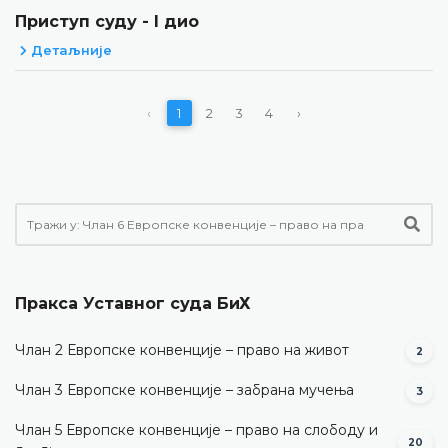
Приступ суду - I дио
Детаљније
‹
1
2
3
4
›
Пракса Уставног суда БиХ
Члан 2 Европске конвенције – право на живот
2
Члан 3 Европске конвенције – забрана мучења
3
Члан 5 Европске конвенције – право на слободу и
20