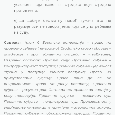
условима који важе за свједоке који свједоче
против њега;
е) да добије бесплатну помоћ тумача ако не
разумије или не говори језик који се употребљава
на суду.
Садржај:
Члан 6 Европске конвенције – право на
правично суђење (генерално); Građanska prava i obaveze –
utvrđivanje i spor; Кривична оптужба – утврђивање;
Извршни поступак; Приступ суду; Правично суђење –
контрадикторност поступка; Правично суђење – једнакост
страна у поступку; Јавност поступка; Право на
присуствовање суђењу; Право лица да се не
инкриминише; Право на јавну расправу; Правично
суђење – разуман рок; Одговорност државе за застоје у
раду правосуђа; Правично суђење – независан суд;
Правично суђење – непристрасан суд; Произвољност у
утврђивању чињеница и примјени материјалног закона;
Правично суђење – образложена пресуда; Правично