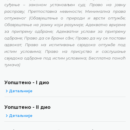
суђење – законом установљен суд; Право на јавну
расправу; Претпоставка невиности; Минимална права
оптуженог (Обавјештење о природи и врсти оптужбе;
Обавјештење на језику који разумије; Адекватно вријеме
за припрему одбране; Адекватни услови за припрему
одбране; Право да се брани сâм; Право да му се постави
адвокат; Право на испитивање свједока оптужбе под
истим условима; Право на присуство и саслушање
свједока одбране под истим условима; Бесплатна помоћ
тумача)
Уопштено - I дио
Детаљније
Уопштено - II дио
Детаљније