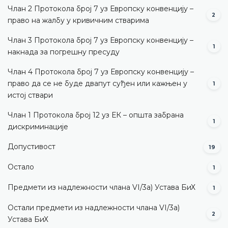
Члан 2 Протокола број 7 уз Европску конвенцију –
2
право на жалбу у кривичним стварима
Члан 3 Протокола број 7 уз Европску конвенцију –
1
накнада за погрешну пресуду
Члан 4 Протокола број 7 уз Европску конвенцију –
право да се не буде двапут суђен или кажњен у
1
истој ствари
Члан 1 Протокола број 12 уз ЕК – општа забрана
1
дискриминације
Допустивост
19
Остало
1
Предмети из надлежности члана VI/3а) Устава БиХ
1
Остали предмети из надлежности члана VI/3а)
2
Устава БиХ