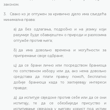
законом.
3. Свако ко је оптужен за кривично дјело има сљедећа
минимална права:
а) да без одлагања, подробно и на језику који
разумије буде обавијештен о природи и разлозима
оптужбе против њега;
б) да има довољно времена и могућности за
припремање своје одбране;
ц) да се брани лично или посредством браниоца
по сопственом избору или да, ако нема довољно
средстава да плати правну помоћ, бесплатно
добије браниоца када то захтијевају интереси
правде;
д) да испитује свједоке против себе или да се они
испитају, те да се обезбиједи присуство и
испитивање свједока у његову корист под истим