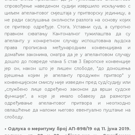
спровођење наведеном судији извршило искључиво с
циљем апелантовог смјештаја у притворску јединицу, а
не ради саслушања околности разлога на основу којих
се притвор одређује. Стога, Уставни суд, а супротно
правном схватању Кантоналног тужилаштва да су
апеланту у конкретном случају испоштована људска
права прописана међународним конвенцијама и
домаћим законима, сматра да је у апелантовом случају
дошло до повреде члана 5 став 3 Европске конвенције
јер он, након што је лишен слободе, "до доношења
рјешења којим је апеланту продужен притвор" у
конвенцијском смислу није изведен пред суд/судију или
„службено лице одређено законом да врши судске
функције", а које је имало обавезу да размотри
одређивање апелантовог притвора и неопходно
овлашћење да наложи његово евентуално пуштање на
слободу.
• Одлука о меритуму број АП-898/19 од 11. јуна 2019.