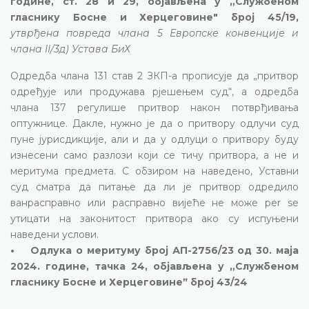
године, ст. 28 и 29, објављена у „Службеном
гласнику Босне и Херцеговине" број 45/19,
утврђена повреда члана 5 Европске конвенције и
члана II/3д) Устава БиХ
Одредба члана 131 став 2 ЗКП-а прописује да „притвор
одређује или продужава рјешењем суд“, а одредба
члана 137 регулише притвор након потврђивања
оптужнице. Дакле, нужно је да о притвору одлучи суд
пуне јурисдикције, али и да у одлуци о притвору буду
изнесени само разлози који се тичу притвора, а не и
меритума предмета. С обзиром на наведено, Уставни
суд сматра да питање да ли је притвор одредило
ванрасправно или расправно вијеће не може per se
утицати на законитост притвора ако су испуњени
наведени услови.
• Одлука о меритуму број АП-2756/23 од 30. маја
2024. године, тачка 24, објављена у „Службеном
гласнику Босне и Херцеговинеˮ број 43/24