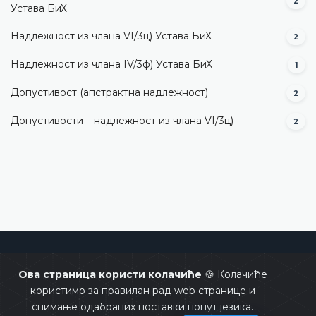
2
Устава БиХ
Надлежност из члана VI/3ц) Устава БиХ
2
Надлежност из члана IV/3ф) Устава БиХ
1
Допустивост (aпстрактна надлежност)
2
Допустивости – надлежност из члана VI/3ц)
2
Уставни суд Босне и Херцеговине
Ова страница користи колачиће
🍪 Колачиће
користимо за правилан рад web странице и
снимање одабраних поставки попут језика.