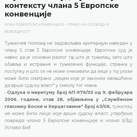
контексту члана 5 Европске
конвенције
ЧЛАН 5 ЕВРОПСКЕ КОНВЕНЦИЈЕ – ПРАВО НА СЛОБОДУ И
БЕЗБЈЕДНОСТ
Тужиочев положај не задовољава критеријум наведен у
члану 5 став 3 Европске конвенције. Европски суд је
навео да је основни разлог тај што је тужилац, зато што
обавља и истражне и тужилачке функције, странка у
поступку и што се не може очекивати да лице у тој улози
може бити сматрано „лицем које је законом овлашћено
да врши судску власт" у смислу тог члана.
•
Одлука о меритуму број АП-976/05 од 9. фебруара
2006. године, став 28, објављена у „Службеном
гласнику Босне и Херцеговине" број 43/06,
тужилац
не може бити лице које врши судску власт, утврђена
повреда члана 5 Европске конвенције и члана II/3д)
Устава БиХ