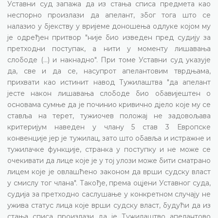
Уставни суд запажа да из стања списа предмета као
неспорно произлази да апелант, због тога што се
налазио у бјекству у вријеме доношења одлуке којом му
је одређен притвор "није био изведен пред судију за
претходни поступак, а нити у моменту лишавања
слободе (…) и накнадно". При томе Уставни суд указује
да, све и да се, насупрот апелантовим тврдњама,
прихвати као истинит навод Тужилаштва "да апелант
јесте након лишавања слободе био обавијештен о
основама сумње да је починио кривично дјело које му се
ставља на терет, тужиочев положај не задовољава
критеријум наведен у члану 5 став 3 Европске
конвенције јер је тужилац, зато што обавља и истражне и
тужилачке функције, странка у поступку и не може се
очекивати да лице које је у тој улози може бити сматрано
лицем које је овлашћено законом да врши судску власт
у смислу тог члана". Такође, према оцјени Уставног суда,
судија за претходно саслушање у конкретном случају не
ужива статус лица које врши судску власт, будући да из
стања списа произлази да је Тужилаштво апелантово