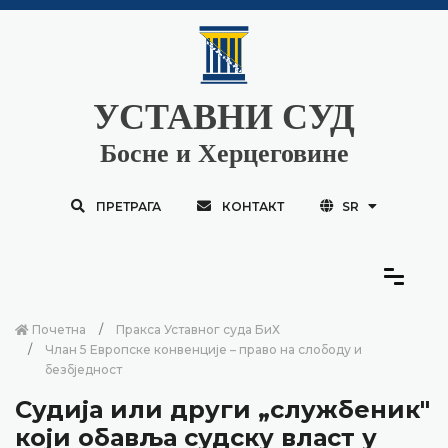
УСТАВНИ СУД
Босне и Херцеговине
ПРЕТРАГА
КОНТАКТ
SR
Почетна
Пракса Уставног суда БиХ
Члан 5 Европске конвенције – право на слободу и
безбједност
Судија или други „службеник"
који обавља судску власт у