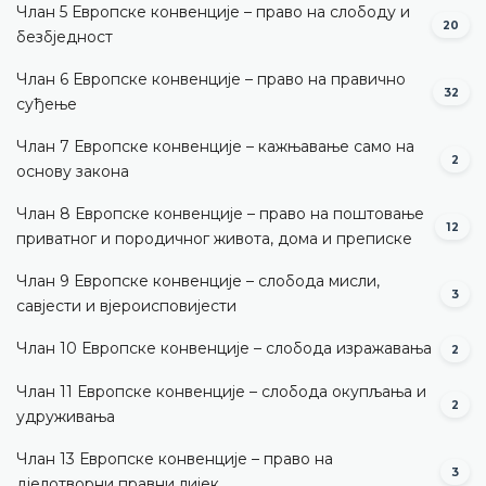
Члан 5 Европске конвенције – право на слободу и
20
безбједност
Члан 6 Европске конвенције – право на правично
32
суђење
Члан 7 Европске конвенције – кажњавање само на
2
основу закона
Члан 8 Европске конвенције – право на поштовање
12
приватног и породичног живота, дома и преписке
Члан 9 Европске конвенције – слобода мисли,
3
савјести и вјероисповијести
Члан 10 Европске конвенције – слобода изражавања
2
Члан 11 Европске конвенције – слобода окупљања и
2
удруживања
Члан 13 Европске конвенције – право на
3
дјелотворни правни лијек