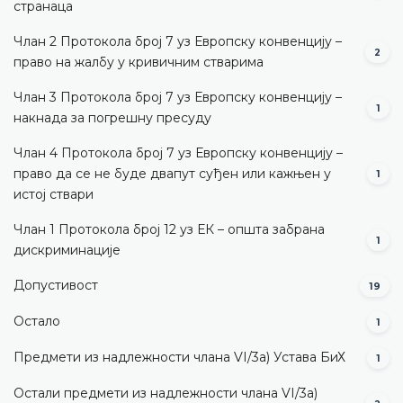
странаца
Члан 2 Протокола број 7 уз Европску конвенцију –
2
право на жалбу у кривичним стварима
Члан 3 Протокола број 7 уз Европску конвенцију –
1
накнада за погрешну пресуду
Члан 4 Протокола број 7 уз Европску конвенцију –
право да се не буде двапут суђен или кажњен у
1
истој ствари
Члан 1 Протокола број 12 уз ЕК – општа забрана
1
дискриминације
Допустивост
19
Остало
1
Предмети из надлежности члана VI/3а) Устава БиХ
1
Остали предмети из надлежности члана VI/3а)