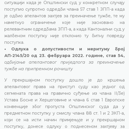
ситуацији када је Општински суд у конкретном случају
поступио супротно одредби члана 57 став 1 ЗПП-а када
је одбио апелантов захтјев за преиначење тужбе, те му
наметнуо ограничење које није засновано на
релевантним одредбама ЗПП-а, а када Кантонални суд у
жалбеном поступку није отклонио ту битну повреду
поступка.
• Одлука о допустивости и меритуму број
АП-2145/20 од 23. фебруара 2022. године, став 54,
одбијање апелантовог приједлога за преиначење
тужбе на припремном рочишту
У прекршајном поступку дошло је до кршења
апелантовог права на приступ суду као једног од
сегмената права на правично суђење из члана II/3е)
Устава Босне и Херцеговине и члана 6 став 1 Европске
конвенције због пропуста Општинског суда да у
предметном поступку у смислу члана 88 ст. 1 и 2 ЗКП-а,
који се на исти начин примјењује и у прекршајном
поступку, донесе одлуку о поднесеном захтјеву за