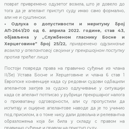
поврат привремено одузетог возила, што је довело до
тога да је апелант приступ суду имао само формално,
али не и суштински.
• Одлука о допустивости и меритуму број
АП-2641/20 од 6. априла 2022. године, став 43,
објављена у „Службеном гласнику Босне и
Херцеговинеˮ број 25/22,
привремено одузимање
возила у апелантовој својини у прекршајном поступку
против трећег лица
Постоји повреда права на правично суђење из члана
II/3е) Устава Босне и Херцеговине и члана 6 став 1
Европске конвенције када су редовни судови одбацили
апелантов захтјев за судско одлучивање у ситуацији
када се апелант потписао у рубрици прекршајног налога
о прихватању одговорности, али су пропустили да
испитају и оцијене апелантове наводе да је то учинио
под присилом, а о томе нису дали довољна и релевантна
образложења која би била у складу с правом на
правично суђење и правом на приступ суду.