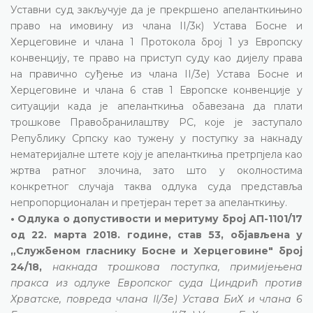
Уставни суд закључује да је прекршено апеланткињино
право на имовину из члана II/3к) Устава Босне и
Херцеговине и члана 1 Протокола број 1 уз Европску
конвенцију, те право на приступ суду као дијелу права
на правично суђење из члана II/3е) Устава Босне и
Херцеговине и члана 6 став 1 Европске конвенције у
ситуацији када је апеланткиња обавезана да плати
трошкове Правобранилаштву РС, које је заступало
Републику Српску као тужену у поступку за накнаду
нематеријалне штете коју је апеланткиња претрпјела као
жртва ратног злочина, зато што у околностима
конкретног случаја таква одлука суда представља
непропорционалан и претјеран терет за апеланткињу.
• Одлука о допустивости и меритуму број АП-1101/17
од 22. марта 2018. године, став 53, објављена у
„Службеном гласнику Босне и Херцеговине" број
24/18,
накнада трошкова поступка, примијењена
пракса из одлуке Европског суда Циндрић против
Хрватске, повреда члана II/3е) Устава БиХ и члана 6