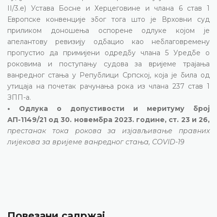
II/3.е) Устава Босне и Херцеговине и члана 6 став 1
Европске конвенције због тога што је Врховни суд
приликом доношења оспорене одлуке којом је
апелантову ревизију одбацио као неблаговремену
пропустио да примијени одредбу члана 5 Уредбе о
роковима и поступању судова за вријеме трајања
ванредног стања у Републици Српској, која је била од
утицаја на почетак рачунања рока из члана 237 став 1
ЗПП-а.
• Одлука о допустивости и меритуму број
АП-1149/21 од 30. новембра 2023. године, ст. 23 и 26,
престанак тока рокова за изјављивање правних
лијекова за вријеме ванредног стања, COVID-19
Повезани садржај