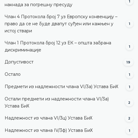
1
накнада за погрешну пресуду
Члан 4 Протокола број 7 уз Европску конвенцију –
право да се не буде двапут суђен или кажњен у
1
истој ствари
Члан 1 Протокола број 12 уз ЕК – општа забрана
1
дискриминације
Допустивост
19
Остало
1
Предмети из надлежности члана VI/3а) Устава БиХ
1
Остали предмети из надлежности члана VI/3а)
2
Устава БиХ
Надлежност из члана VI/3ц) Устава БиХ
2
Надлежност из члана IV/3ф) Устава БиХ
1