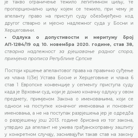
је такво ограничење тежило легитимном циљу, те
пропорционално циљу којем се тежило, при чему је
апеланту право на приступ суду обезбијеђено код
другог стварно и мјесно надлежног суда у Босни и
Херцеговини.
• Одлука о допустивости и меритуму број
АП-1284/19 од 10. новембра 2020. године, став 38,
стварна надлежност за рјешавање радног спора,
примјена прописа Републике Српске
Постоји кршење апелантовог права на правично суђење
из члана II/3е) Устава Босне и Херцеговине и члана 6
став 1 Европске конвенције у сегменту приступа суду
када је Врховни суд, који је донио коначну одлуку у овом
предмету, примјеном Закона о именовањима, који се
односи на поступке коначног именовања и поновног
именовања, а не на поступак разрјешења јер је одредба
о разрјешењу још 2013. године брисана из тог закона,
утврдио да апелант не ужива грађанскоправну заштиту
у конкретном случају, заснивајући такав став на закону