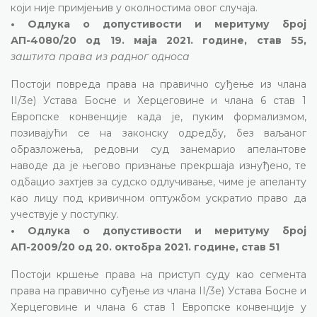
који није примјењив у околностима овог случаја.
• Одлука о допустивости и меритуму број
АП-4080/20 од 19. маја 2021. године, став 55,
заштита права из радног односа
Постоји повреда права на правично суђење из члана
II/3е) Устава Босне и Херцеговине и члана 6 став 1
Европске конвенције када је, пуким формализмом,
позивајући се на законску одредбу, без ваљаног
образложења, редовни суд занемарио апелантове
наводе да је његово признање прекршаја изнуђено, те
одбацио захтјев за судско одлучивање, чиме је апеланту
као лицу под кривичном оптужбом ускратио право да
учествује у поступку.
•
Одлука о допустивости и меритуму број
АП-2009/20 од 20. октобра 2021. године, став 51
Постоји кршење права на приступ суду као сегмента
права на правично суђење из члана II/3е) Устава Босне и
Херцеговине и члана 6 став 1 Европске конвенције у