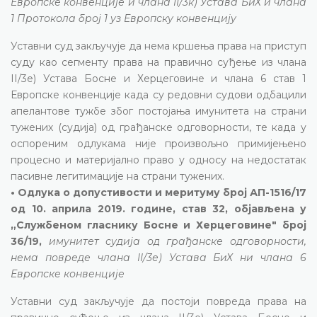
Европске конвенције и члана II/3к) Устава БиХ и члана
1 Протокола број 1 уз Европску конвенцију
Уставни суд закључује да нема кршења права на приступ
суду као сегменту права на правично суђење из члана
II/3е) Устава Босне и Херцеговине и члана 6 став 1
Европске конвенције када су редовни судови одбацили
апелантове тужбе због постојања имунитета на страни
тужених (судија) од грађанске одговорности, те када у
оспореним одлукама није произвољно примијењено
процесно и материјално право у односу на недостатак
пасивне легитимације на страни тужених.
• Одлука о допустивости и меритуму број АП-1516/17
од 10. априла 2019. године, став 32, објављена у
„Службеном гласнику Босне и Херцеговине" број
36/19,
имунитет судија од грађанске одговорности,
нема повреде члана II/3е) Устава БиХ ни члана 6
Европске конвенције
Уставни суд закључује да постоји повреда права на