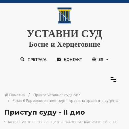
УСТАВНИ СУД
Босне и Херцеговине
ПРЕТРАГА
КОНТАКТ
SR
Почетна
Пракса Уставног суда БиХ
Члан 6 Европске конвенције – право на правично суђење
Приступ суду - II дио
ЧЛАН 6 ЕВРОПСКЕ КОНВЕНЦИЈЕ – ПРАВО НА ПРАВИЧНО СУЂЕЊЕ