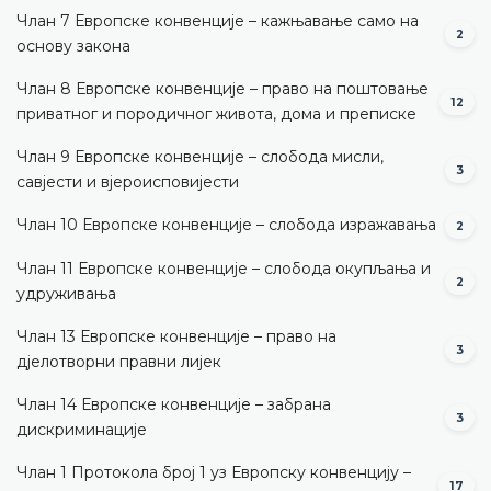
Члан 7 Европске конвенције – кажњавање само на
2
основу закона
Члан 8 Европске конвенције – право на поштовање
12
приватног и породичног живота, дома и преписке
Члан 9 Европске конвенције – слобода мисли,
3
савјести и вјероисповијести
Члан 10 Европске конвенције – слобода изражавања
2
Члан 11 Европске конвенције – слобода окупљања и
2
удруживања
Члан 13 Европске конвенције – право на
3
дјелотворни правни лијек
Члан 14 Европске конвенције – забрана
3
дискриминације
Члан 1 Протокола број 1 уз Европску конвенцију –
17