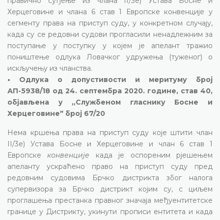
правично суђење из члана II/3е) Устава Босне и
Херцеговине и члана 6 став 1 Европске конвенције у
сегменту права на приступ суду, у конкретном случају,
када су се редовни судови прогласили ненадлежним за
поступање у поступку у којем је апелант тражио
поништење одлука Ловачког удружења (туженог) о
искључењу из чланства.
• Одлука о допустивости и меритуму број
АП-5938/18 од 24. септембра 2020. године, став 40,
објављена у „Службеном гласнику Босне и
Херцеговинеˮ број 67/20
Нема кршења права на приступ суду које штити члан
II/3е) Устава Босне и Херцеговине и члан 6 став 1
Европске
конвенције
када је оспореним рјешењем
апеланту ускраћено право на приступ суду пред
редовним судовима Брчко дистрикта због налога
супервизора за Брчко дистрикт којим су, с циљем
проглашења престанка правног значаја међуентитетске
границе у Дистрикту, укинути прописи ентитета и када