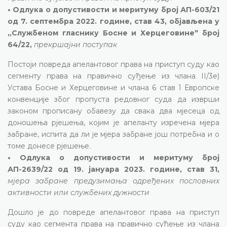
• Одлука о допустивости и меритуму број АП-603/21
од 7. септембра 2022. године, став 43, објављена у
„Службеном гласнику Босне и Херцеговинеˮ број
64/22,
прекршајни поступак
Постоји повреда апелантовог права на приступ суду као
сегменту права на правично суђење из члана II/3е)
Устава Босне и Херцеговине и члана 6 став 1 Европске
конвенције због пропуста редовног суда да изврши
законом прописану обавезу да свака два мјесеца од
доношења рјешења, којим је апеланту изречена мјера
забране, испита да ли је мјера забране још потребна и о
томе донесе рјешење.
• Одлука о допустивости и меритуму број
АП-2639/22 од 19. јануара 2023. године, став 31,
мјера забране предузимања одређених пословних
активности или службених дужности
Дошло је до повреде апелантовог права на приступ
суду као сегмента права на правично суђење из члана