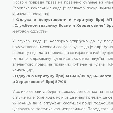
Постоји повреда права на правично суђење из члана 
Европске конвенције када је апелант у прекршајном
кривим за прекршај.
• Одлука о допустивости и меритуму број АП-2
„Службеном гласнику Босне и Херцеговине" бро
његовом одсуству
У случају када је неспорно утврђено да су пре
присуствовао њиховом саслушању, те да је одређено
апеланту није дата прилика да се изјасни о избору в
те да о одржавању сједнице жалбеног вијећа пре
апелантово право на правично суђење из члана II/3е
конвенције.
• Одлука о меритуму број АП-481/05 од 14. марта
и Херцеговине" број 57/06
Уколико се сви добијени докази, без обзира на начи
оптуженог и браниоца, који онда имају прилику да се
чињеница да је оптужени саслушан прије подношењ
цјелокупног поступка као неправичног. Поред тога, 