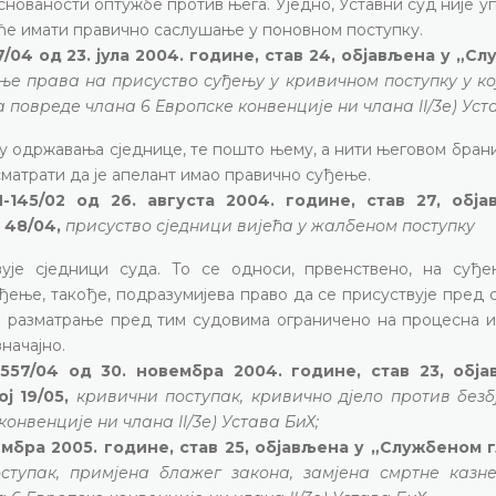
снованости оптужбе против њега. Уједно, Уставни суд није у
еће имати правично саслушање у поновном поступку.
/04 од 23. јула 2004. године, став 24, објављена у „С
ње права на присуство суђењу у кривичном поступку у ко
повреде члана 6 Европске конвенције ни члана II/3е) Уст
му одржавања сједнице, те пошто њему, а нити његовом бран
сматрати да је апелант имао правично суђење.
145/02 од 26. августа 2004. године, став 27, обја
 48/04,
присуство сједници вијећа у жалбеном поступку
ује сједници суда. То се односи, првенствено, на суђ
ђење, такође, подразумијева право да се присуствује пред
је разматрање пред тим судовима ограничено на процесна и
начајно.
557/04 од 30. новембра 2004. године, став 23, обј
ј 19/05,
кривични поступак, кривично дјело против безб
онвенције ни члана II/3е) Устава БиХ;
ембра 2005. године, став 25, објављена у „Службеном 
ступак, примјена блажег закона, замјена смртне казн