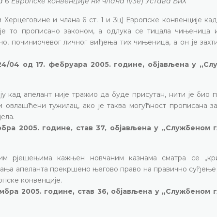
 6 Европске конвенције ни члана II/3е) Устава БиХ
и Херцеговине и члана 6 ст. 1 и 3ц) Европске конвенције ка
 је то прописано законом, а одлука се тицала чињеница 
но, починиочевог личног виђења тих чињеница, а он је захт
24/04 од 17. фебруара 2005. године, објављена у „С
у кад апелант није тражио да буде присутан, нити је био 
ни овлашћени тужилац, ако је таква могућност прописана з
ела.
тобра 2005. године, став 37, објављена у „Службеном 
ним рјешењима кажњен новчаним казнама сматра се „кр
вања апеланта прекршено његово право на правично суђење 
ропске конвенције.
ембра 2005. године, став 36, објављена у „Службеном 