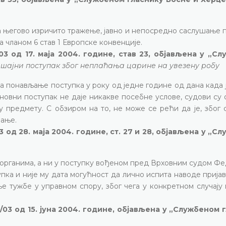
на његово изричито тражење, јавно и непосредно саслушање
 чланом 6 став 1 Европске конвенције.
03 од 17. маја 2004. године, став 23, објављена у „С
шајни поступак због неплаћања царине на увезену робу
за понављање поступка у року од једне године од дана када 
поновни поступак не даје никакве посебне услове, судови су
у предмету. С обзиром на то, не може се рећи да је, због
шање.
 од 28. маја 2004. године, ст. 27 и 28, објављена у „С
м органима, а ни у поступку вођеном пред Врховним судом Ф
пка и није му дата могућност да лично испита наводе прија
е тужбе у управном спору, због чега у конкретном случају
/03 од 15. јуна 2004. године, објављена у „Службеном 