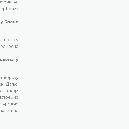
врђивана
тврђених
ку Босне
на праксу
 односно
ављена у
итворску
ен. Даље,
аза који
 потребно
је уредно
 начин не