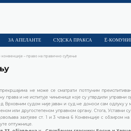
ЗА АПЕЛАНТЕ
СУДСКА ПРАКСА
E-КОМУНИ
 конвенције – право на правично суђење
њу
 прекршајима не може се сматрати потпуним преиспитива
ну права и не испитује чињенице које су утврдили управни о
ед Врховним судом није јаван и суд не доноси сам одлуку у
еном или другостепеном управном органу. Стога, Уставни с
ољава захтјеве ст. 1 и 3 члана 6 Конвенције с обзиром на 
уте оптужнице.
став 33, објављена у „Службеном гласнику Босне и Херц