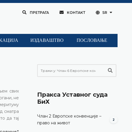
ПРЕТРАГА
КОНТАКТ
SR
КАЦИЈА
ИЗДАВАШТВО
ПОСЛОВАЊЕ
њем свих
Пракса Уставног суда
ргани, не
БиХ
 меритуму
уд сматра
Члан 2 Европске конвенције –
то да тај
2
право на живот
еговине"