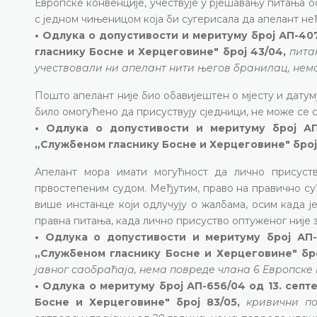
Европске конвенције, учествује у рјешавању питања о
с једном чињеницом која би сугерисала да апелант н
• Одлука о допустивости и меритуму број АП-407
гласнику Босне и Херцеговине" број 43/04,
пита
учествовали ни апелант нити његов бранилац, нема 
Пошто апелант није био обавијештен о мјесту и дату
било омогућено да присуствују сједници, не може се 
• Одлука о допустивости и меритуму број АП-
„Службеном гласнику Босне и Херцеговине" број
Апелант мора имати могућност да лично присуств
првостепеним судом. Међутим, право на правично су
више инстанце који одлучују о жалбама, осим када 
правна питања, када лично присуство оптуженог није з
• Одлука о допустивости и меритуму број АП-
„Службеном гласнику Босне и Херцеговине" бро
јавног саобраћаја, нема повреде члана 6 Европске к
• Одлука о меритуму број АП-656/04 од 13. септ
Босне и Херцеговине" број 83/05,
кривични по