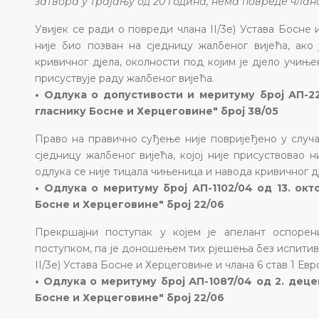
затвора у трајању од 20 година, нема повреде члана
Увијек се ради о повреди члана II/3е) Устава Босне 
није био позван на сједницу жалбеног вијећа, ако
кривичног дјела, околности под којим је дјело учиње
присуствује раду жалбеног вијећа.
• Одлука о допустивости и меритуму број АП-2
гласнику Босне и Херцеговине" број 38/05
Право на правично суђење није повријеђено у случај
сједницу жалбеног вијећа, којој није присуствовао 
одлука се није тицала чињеница и навода кривичног дј
• Одлука о меритуму број АП-1102/04 од 13. ок
Босне и Херцеговине" број 22/06
Прекршајни поступак у којем је апелант оспоре
поступком, па је доношењем тих рјешења без испити
II/3е) Устава Босне и Херцеговине и члана 6 став 1 Ев
• Одлука о меритуму број АП-1087/04 од 2. дец
Босне и Херцеговине" број 22/06