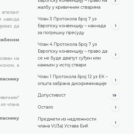
Европску конвенцију – право на
2
жалбу у кривичним стварима
д апелант
Члан 3 Протокола број 7 уз
и навода
Европску конвенцију – накнада
ијевао да
1
за погрешну пресуду
лужбеном
Члан 4 Протокола број 7 уз
Европску конвенцију – право да
1
се не буде двапут суђен или
позван на
кажњен у истој ствари
аконом, а
Члан 1 Протокола број 12 уз ЕК –
гласнику
1
општа забрана дискриминације
Допустивост
19
ивичним"
из члана
Остало
1
гласнику
Предмети из надлежности
1
члана VI/3а) Устава БиХ