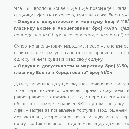
Члан 6 Европске конвенције није повријеђен када
сједници вијећа на којој се одлучивало о жалби оптуже
• Одлука о допустивости и меритуму број У-119/
гласнику Босне и Херцеговине" број 40/04,
сје
повреде члана 6 Европске конвенције ни члана II/3е
Супротно апелантовим наводима, право на апелантов
сачињена без присуства апелантовог браниоца. Та фот
односу на њега суд засновао своју одлуку.
• Одлука о допустивости и меритуму број У-50/
гласнику Босне и Херцеговине" број 41/04
Дакле, чињеница да у цјелокупном кривичном поступк
томе није изричито одрекао права саслушања 
равноправности странака. Ипак, и поред свега навед
обавезност примјене ранијег ЗКП-а у том поступку,
лијек – захтјев за понављање поступка. Подношењем 
без икаквог дискреционог права у одлучивању, та
поступка. Тако ће апелант доћи у позицију да у понов