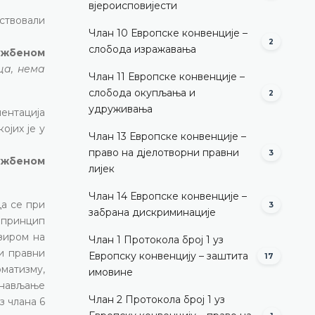
вјероисповијести
ствовали
Члан 10 Европске конвенције –
2
слобода изражавања
лужбеном
ца, нема
Члан 11 Европске конвенције –
слобода окупљања и
2
удруживања
ментација
ојих је у
Члан 13 Европске конвенције –
право на дјелотворни правни
3
лужбеном
лијек
Члан 14 Европске конвенције –
да се при
3
забрана дискриминације
принцип
бзиром на
Члан 1 Протокола број 1 уз
и правни
Европску конвенцију – заштита
17
оматизму,
имовине
онављање
Члан 2 Протокола број 1 уз
з члана 6