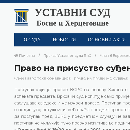
УСТАВНИ СУД
Босне и Херцеговине
О СУДУ
НОВОСТИ
ОСНОВНИ АКТИ
Почетна
Пракса Уставног суда БиХ
Члан 6 Европске
Право на присуство суђе
ЧЛАН 6 ЕВРОПСКЕ КОНВЕНЦИЈЕ – ПРАВО НА ПРАВИЧНО СУЂЕЊЕ
Поступак који је провео ВСРС на основу Закона о
аспеката предмета. Врховни суд испитује само примје
саслушава свједоке и не износи доказе. Поступак пр
о подигнутој оптужници, већ враћа предмет првостеп
да поступак пред ВСРС у предметном случају не задов
поступак не укључује пуно правно испитивање подигн
• Одлука број У-19/00 од 4. маја 2001. године, 