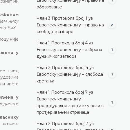
Европску конвенцију – право на
познат ни
1
образовање
лужбеном
Члан 3 Протокола број 1 уз
јем нису
Европску конвенцију – право на
2
ава БиХ
слободне изборе
иоцу није
Члан 1 Протокола број 4 уз
Европску конвенцију – забрана
1
вљена у
дужничког затвора
Члан 2 Протокола број 4 уз
ење пред
Европску конвенцију – слобода
1
 судовима
кретања
ли чисто
Члан 1 Протокола број 7 уз
ављена у
Европску конвенцију –
1
једности
процедуралне заштите у вези с
протјеривањем странаца
гласнику
Члан 2 Протокола број 7 уз
е казном