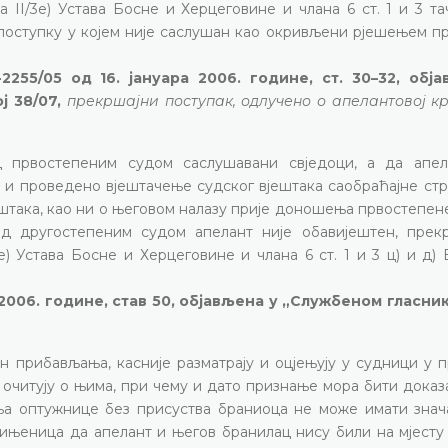
II/3е) Устава Босне и Херцеговине и члана 6 ст. 1 и 3 тач
 поступку у којем није саслушан као окривљени рјешењем п
255/05 од 16. јануара 2006. године, ст. 30–32, обј
ј 38/07,
прекршајни поступак, одлучено о апелантовој к
д првостепеним судом саслушавани свједоци, а да апел
 и проведено вјештачење судског вјештака саобраћајне стр
јештака, као ни о његовом налазу прије доношења првостепен
д другостепеним судом апелант није обавијештен, прек
) Устава Босне и Херцеговине и члана 6 ст. 1 и 3 ц) и д)
 2006. године, став 50, објављена у „Службеном гласни
н прибављања, касније разматрају и оцјењују у судници у 
 очитују о њима, при чему и дато признање мора бити доказ
а оптужнице без присуства браниоца не може имати знача
чињеница да апелант и његов бранилац нису били на мјесту