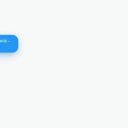
ИЈЕ –
Грађанска права и обавезе –
утврђивање и спор - I дио
ДЕТАЉНИЈЕ