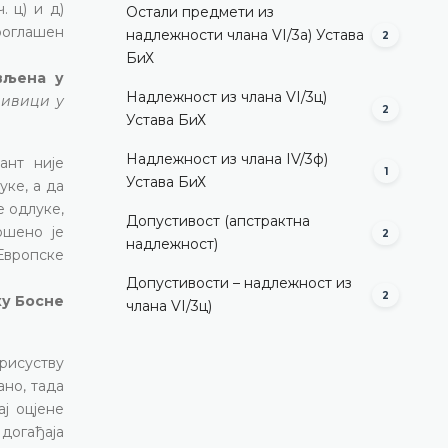
. ц) и д)
Остали предмети из
роглашен
надлежности члана VI/3а) Устава
2
БиХ
ављена у
Надлежност из члана VI/3ц)
ривици у
2
Устава БиХ
Надлежност из члана IV/3ф)
ант није
1
Устава БиХ
уке, а да
е одлуке,
Допустивост (aпстрактна
ршено је
2
надлежност)
 Европске
Допустивости – надлежност из
2
ку Босне
члана VI/3ц)
присуству
ано, тада
ј оцјене
 догађаја