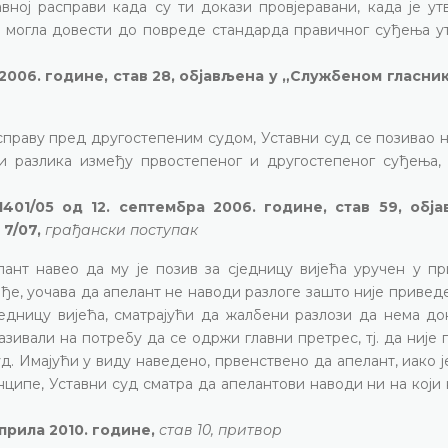
вној расправи када су ти докази провјеравани, када је ут
је могла довести до повреде стандарда правичног суђења у
 2006. године, став 28, објављена у „Службеном гласни
справу пред другостепеним судом, Уставни суд се позивао 
ји разлика између првостепеног и другостепеног суђења,
401/05 од 12. септембра 2006. године, став 59, обј
 7/07,
грађански поступак
лант навео да му је позив за сједницу вијећа уручен у пр
ође, уочава да апелант не наводи разлоге зашто није привед
едницу вијећа, сматрајући да жалбени разлози да нема док
азивали на потребу да се одржи главни претрес, тј. да није
д. Имајући у виду наведено, првенствено да апелант, иако 
нципе, Уставни суд сматра да апелантови наводи ни на који
априла 2010. године,
став 10, притвор