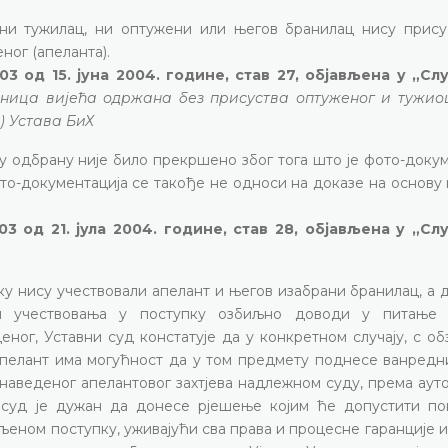
 ни тужилац, ни оптужени или његов бранилац нису прису
ног (апеланта).
03 од 15. јуна 2004. године, став 27, објављена у „С
дница вијећа одржана без присуства оптуженог и тужио
) Устава БиХ
у одбрану није било прекршено због тога што је фото-доку
о-документација се такође не односи на доказе на основу к
03 од 21. јула 2004. године, став 28, објављена у „С
у нису учествовали апелант и његов изабрани бранилац, а 
и учествовања у поступку озбиљно доводи у питање 
еног, Уставни суд констатује да у конкретном случају, с о
 апелант има могућност да у том предмету поднесе ванредн
наведеног апелантовог захтјева надлежном суду, према аут
ј суд је дужан да донесе рјешење којим ће допустити п
љеном поступку, уживајући сва права и процесне гаранције и