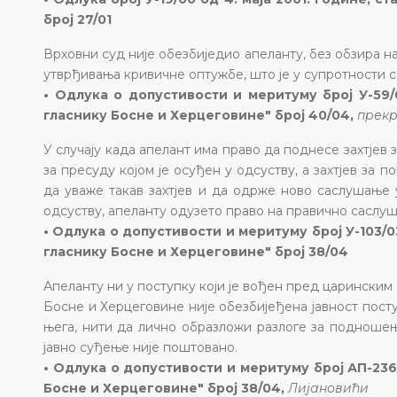
број 27/01
Врховни суд није обезбиједио апеланту, без обзира 
утврђивања кривичне оптужбе, што је у супротности са
• Одлука о допустивости и меритуму број У-59/
гласнику Босне и Херцеговине" број 40/04,
прекр
У случају када апелант има право да поднесе захтјев 
за пресуду којом је осуђен у одсуству, а захтјев за 
да уваже такав захтјев и да одрже ново саслушање 
одсуству, апеланту одузето право на правично саслу
• Одлука о допустивости и меритуму број У-103/03
гласнику Босне и Херцеговине" број 38/04
Апеланту ни у поступку који је вођен пред царински
Босне и Херцеговине није обезбијеђена јавност посту
њега, нити да лично образложи разлоге за подношењ
јавно суђење није поштовано.
• Одлука о допустивости и меритуму број АП-236
Босне и Херцеговине" број 38/04,
Лијановићи