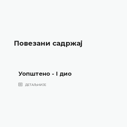
Повезани садржај
Уопштено - I дио
ДЕТАЉНИЈЕ