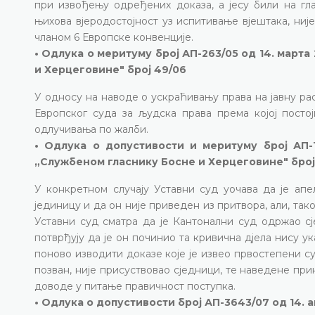
при извођењу одређених доказа, а јесу били на гла
њихова вјеродостојност уз испитивање вјештака, ни
чланом 6 Европске конвенције.
• Одлука о меритуму број АП-263/05 од 14. марта
и Херцеговине" број 49/06
У односу на наводе о ускраћивању права на јавну ра
Европског суда за људска права према којој посто
одлучивања по жалби.
• Одлука о допустивости и меритуму број АП-1
„Службеном гласнику Босне и Херцеговине" број
У конкретном случају Уставни суд уочава да је апе
јединицу и да он није приведен из притвора, али, так
Уставни суд сматра да је Кантонални суд одржао сј
потврђују да је он починио та кривична дјела нису ук
поново изводити доказе које је извео првостепени су
позван, није присуствовао сједници, те наведене при
доводе у питање правичност поступка.
• Одлука о допустивости број АП-3643/07 од 14. 