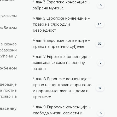
Члан 3 Европске конвенције –
3
забрана мучења
 приликом
Члан 5 Европске конвенције –
право на слободу и
20
лужбеном
безбједност
Члан 6 Европске конвенције –
је сазнао
32
право на правично суђење
 обавезни
 суђења у
Члан 7 Европске конвенције –
кажњавање само на основу
2
лужбеном
закона
Члан 8 Европске конвенције –
едерације
право на поштовање приватног
12
ва против
и породичног живота, дома и
 право на
преписке
Члан 9 Европске конвенције –
гласнику
слобода мисли, савјести и
3