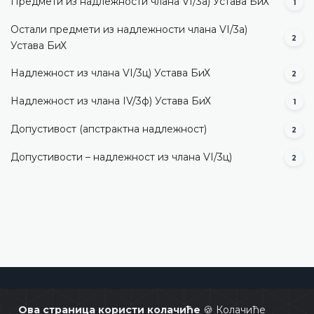
Предмети из надлежности члана VI/3а) Устава БиХ
1
Остали предмети из надлежности члана VI/3а)
2
Устава БиХ
Надлежност из члана VI/3ц) Устава БиХ
2
Надлежност из члана IV/3ф) Устава БиХ
1
Допустивост (aпстрактна надлежност)
2
Допустивости – надлежност из члана VI/3ц)
2
Уставни суд Босне и Херцеговине
Ова страница користи колачиће
🍪 Колачиће