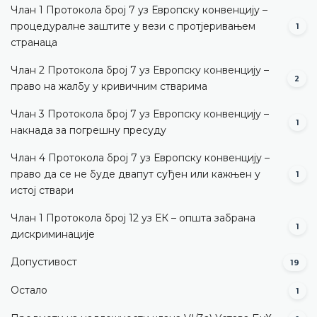
Члан 1 Протокола број 7 уз Европску конвенцију –
процедуралне заштите у вези с протјеривањем
1
странаца
Члан 2 Протокола број 7 уз Европску конвенцију –
2
право на жалбу у кривичним стварима
Члан 3 Протокола број 7 уз Европску конвенцију –
1
накнада за погрешну пресуду
Члан 4 Протокола број 7 уз Европску конвенцију –
право да се не буде двапут суђен или кажњен у
1
истој ствари
Члан 1 Протокола број 12 уз ЕК – општа забрана
1
дискриминације
Допустивост
19
Остало
1