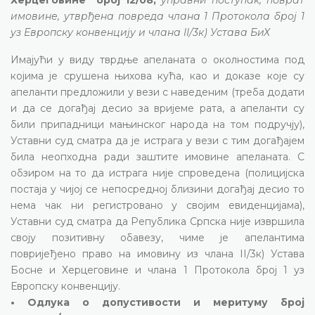
имовине, утврђена повреда члана 1 Протокола број 1
уз Европску конвенцију и члана II/3к) Устава БиХ
Имајући у виду тврдње апеланата о околностима под
којима је срушена њихова кућа, као и доказе које су
апеланти предложили у вези с наведеним (треба додати
и да се догађај десио за вријеме рата, а апеланти су
били припадници мањинског народа на том подручју),
Уставни суд сматра да је истрага у вези с тим догађајем
била неопходна ради заштите имовине апеланата. С
обзиром на то да истрага није спроведена (полицијска
постаја у чијој се непосредној близини догађај десио то
нема чак ни регистровано у својим евиденцијама),
Уставни суд сматра да Република Српска није извршила
своју позитивну обавезу, чиме је апелантима
повријеђено право на имовину из члана II/3к) Устава
Босне и Херцеговине и члана 1 Протокола број 1 уз
Европску конвенцију.
• Одлука о допустивости и меритуму број