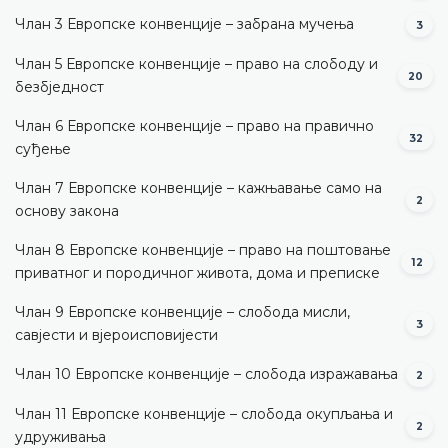
Члан 3 Европске конвенције – забрана мучења
3
Члан 5 Европске конвенције – право на слободу и
20
безбједност
Члан 6 Европске конвенције – право на правично
32
суђење
Члан 7 Европске конвенције – кажњавање само на
2
основу закона
Члан 8 Европске конвенције – право на поштовање
12
приватног и породичног живота, дома и преписке
Члан 9 Европске конвенције – слобода мисли,
3
савјести и вјероисповијести
Члан 10 Европске конвенције – слобода изражавања
2
Члан 11 Европске конвенције – слобода окупљања и
2
удруживања