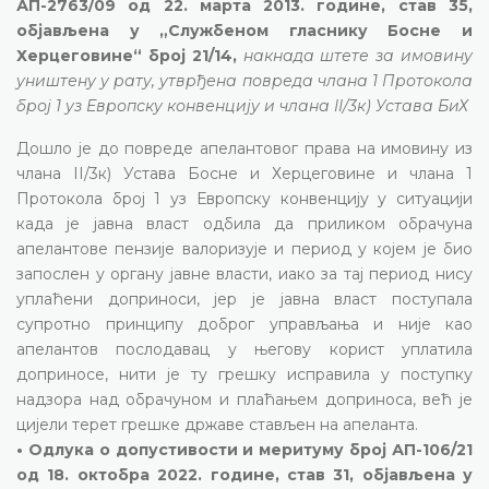
АП-2763/09 од 22. марта 2013. године, став 35,
објављена у „Службеном гласнику Босне и
Херцеговине“ број 21/14,
накнада штете за имовину
уништену у рату, утврђена повреда члана 1 Протокола
број 1 уз Европску конвенцију и члана II/3к) Устава БиХ
Дошло је до повреде апелантовог права на имовину из
члана II/3к) Устава Босне и Херцеговине и члана 1
Протокола број 1 уз Европску конвенцију у ситуацији
када је јавна власт одбила да приликом обрачуна
апелантове пензије валоризује и период у којем је био
запослен у органу јавне власти, иако за тај период нису
уплаћени доприноси, јер је јавна власт поступала
супротно принципу доброг управљања и није као
апелантов послодавац у његову корист уплатила
доприносе, нити је ту грешку исправила у поступку
надзора над обрачуном и плаћањем доприноса, већ је
цијели терет грешке државе стављен на апеланта.
• Одлука о допустивости и меритуму број АП-106/21
од 18. октобра 2022. године, став 31, објављена у