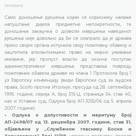
ИМОВИНЕ
Само доношење рјешења којим се кориснику налаже
напуштање дијела предметне непокретности, те
доношење закључка о дозволи извршења наведеног
рјешења није довољно да би се сматрало да је држава
преко својих органа испунила своју позитивну обавезу и
заштитила апеланткињино право на мирно уживање
имовине, јер пропуст власти да оконча поступак
административног извршења представља повреду
позитивних обавеза државе из члана 1 Протокола број 1
уз Европску конвенцију (види Европски суд за људска
права,
Scollo против Италије
, пресуда од 28. септембра
1995. године, серија А, број 315-Ц, страница 54, став 40,
као и Уставни суд, Одлука број АП-3255/06 од 5. априла
2007. године).
• Одлука о допустивости и меритуму број
АП-2498/07 од 13. децембра 2007. године, став 31,
објављена у „Службеном гласнику Босне и
Херцеговине“ број 12/08,
управни поступак, поврат