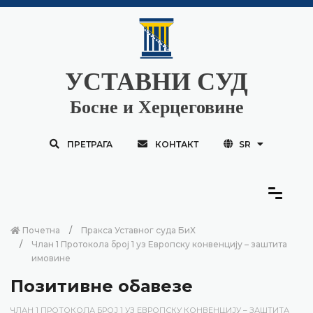
УСТАВНИ СУД
Босне и Херцеговине
ПРЕТРАГА
КОНТАКТ
SR
Почетна
Пракса Уставног суда БиХ
Члан 1 Протокола број 1 уз Европску конвенцију – заштита
имовине
Позитивне обавезе
ЧЛАН 1 ПРОТОКОЛА БРОЈ 1 УЗ ЕВРОПСКУ КОНВЕНЦИЈУ – ЗАШТИТА