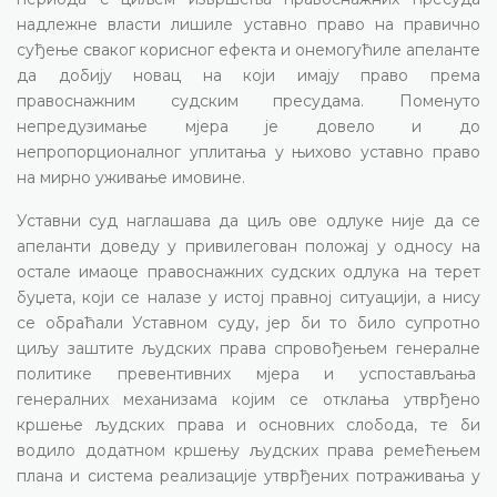
надлежне власти лишиле уставно право на правично
суђење сваког корисног ефекта и онемогућиле апеланте
да добију новац на који имају право према
правоснажним судским пресудама. Поменуто
непредузимање мјера је довело и до
непропорционалног уплитања у њихово уставно право
на мирно уживање имовине.
Уставни суд наглашава да циљ ове одлуке није да се
апеланти доведу у привилегован положај у односу на
остале имаоце правоснажних судских одлука на терет
буџета, који се налазе у истој правној ситуацији, а нису
се обраћали Уставном суду, јер би то било супротно
циљу заштите људских права спровођењем генералне
политике превентивних мјера и успостављања
генералних механизама којим се отклања утврђено
кршење људских права и основних слобода, те би
водило додатном кршењу људских права ремећењем
плана и система реализације утврђених потраживања у