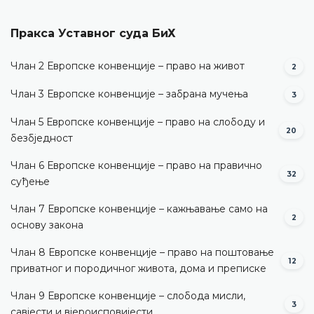
Пракса Уставног суда БиХ
Члан 2 Европске конвенције – право на живот
2
Члан 3 Европске конвенције – забрана мучења
3
Члан 5 Европске конвенције – право на слободу и
20
безбједност
Члан 6 Европске конвенције – право на правично
32
суђење
Члан 7 Европске конвенције – кажњавање само на
2
основу закона
Члан 8 Европске конвенције – право на поштовање
12
приватног и породичног живота, дома и преписке
Члан 9 Европске конвенције – слобода мисли,
3
савјести и вјероисповијести