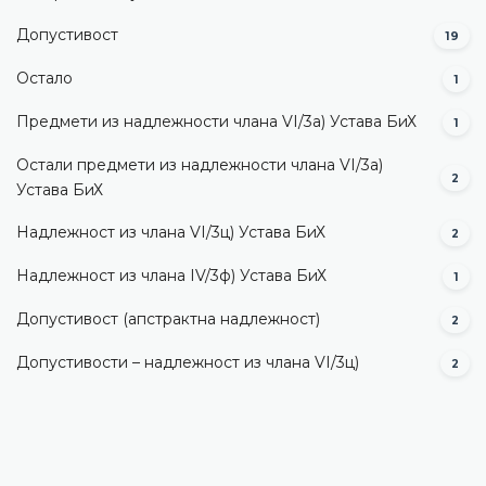
Допустивост
19
Остало
1
Предмети из надлежности члана VI/3а) Устава БиХ
1
Остали предмети из надлежности члана VI/3а)
2
Устава БиХ
Надлежност из члана VI/3ц) Устава БиХ
2
Надлежност из члана IV/3ф) Устава БиХ
1
Допустивост (aпстрактна надлежност)
2
Допустивости – надлежност из члана VI/3ц)
2