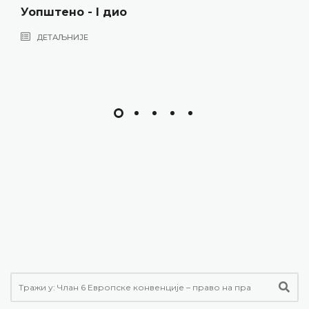
ио
Уопштено - II 
ДЕТАЉНИЈЕ