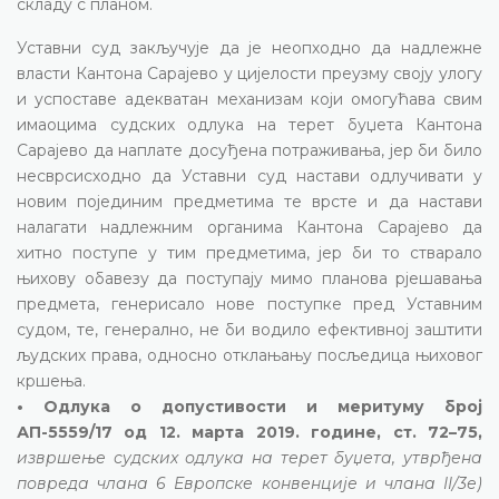
складу с планом.
Уставни суд закључује да је неопходно да надлежне
власти Кантона Сарајево у цијелости преузму своју улогу
и успоставе адекватан механизам који омогућава свим
имаоцима судских одлука на терет буџета Кантона
Сарајево да наплате досуђена потраживања, јер би било
несврсисходно да Уставни суд настави одлучивати у
новим појединим предметима те врсте и да настави
налагати надлежним органима Кантона Сарајево да
хитно поступе у тим предметима, јер би то стварало
њихову обавезу да поступају мимо планова рјешавања
предмета, генерисало нове поступке пред Уставним
судом, те, генерално, не би водило ефективној заштити
људских права, односно отклањању посљедица њиховог
кршења.
• Одлука о допустивости и меритуму број
АП-5559/17 од 12. марта 2019. године, ст. 72–75,
извршење судских одлука на терет буџета, утврђена
повреда члана 6 Европске конвенције и члана II/3е)