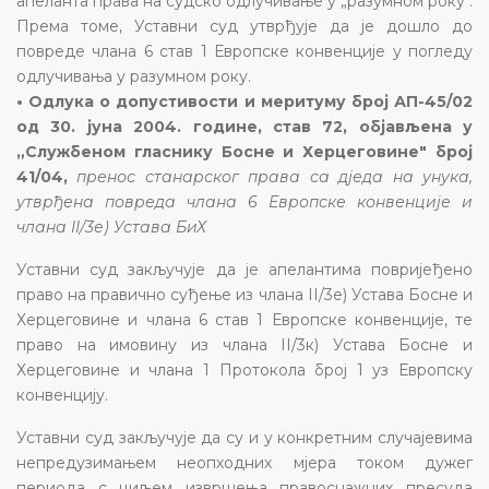
апеланта права на судско одлучивање у „разумном року".
Према томе, Уставни суд утврђује да је дошло до
повреде члана 6 став 1 Европске конвенције у погледу
одлучивања у разумном року.
• Одлука о допустивости и меритуму број АП-45/02
од 30. јуна 2004. године, став 72, објављена у
„Службеном гласнику Босне и Херцеговине" број
41/04,
пренос станарског права са дједа на унука,
утврђена повреда члана 6 Европске конвенције и
члана II/3е) Устава БиХ
Уставни суд закључује да је апелантима повријеђено
право на правично суђење из члана II/3е) Устава Босне и
Херцеговине и члана 6 став 1 Европске конвенције, те
право на имовину из члана II/3к) Устава Босне и
Херцеговине и члана 1 Протокола број 1 уз Европску
конвенцију.
Уставни суд закључује да су и у конкретним случајевима
непредузимањем неопходних мјера током дужег
периода с циљем извршења правоснажних пресуда