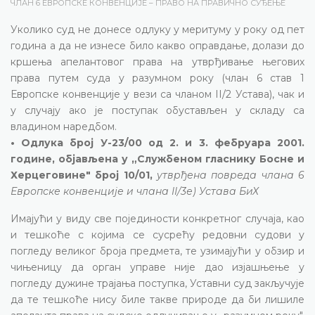
ЧЛАН 6 ЕВРОПСКЕ КОНВЕНЦИЈЕ – ПРАВО НА ПРАВИЧНО СУЂЕЊЕ
Уколико суд не донесе одлуку у меритуму у року од пет
година а да не изнесе било какво оправдање, долази до
кршења апелантовог права на утврђивање његових
права путем суда у разумном року (члан 6 став 1
Европске конвенције у вези са чланом II/2 Устава), чак и
у случају ако је поступак обустављен у складу са
владином наредбом.
• Одлука број У-23/00 од 2. и 3. фебруара 2001.
године, објављена у „Службеном гласнику Босне и
Херцеговине" број 10/01,
утврђена повреда члана 6
Европске конвенције и члана II/3е) Устава БиХ
Имајући у виду све појединости конкретног случаја, као
и тешкоће с којима се сусрећу редовни судови у
погледу великог броја предмета, те узимајући у обзир и
чињеницу да орган управе није дао изјашњење у
погледу дужине трајања поступка, Уставни суд закључује
да те тешкоће нису биле такве природе да би лишиле