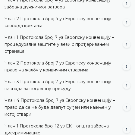
1
забрана дужничког затвора
Члан 2 Протокола број 4 уз Европску конвенцију –
1
слобода кретања
Члан 1 Протокола број 7 уз Европску конвенцију –
процедуралне заштите у вези с протјеривањем
1
странаца
Члан 2 Протокола број 7 уз Европску конвенцију –
2
право на жалбу у кривичним стварима
Члан 3 Протокола број 7 уз Европску конвенцију –
1
накнада за погрешну пресуду
Члан 4 Протокола број 7 уз Европску конвенцију –
право да се не буде двапут суђен или кажњен у
1
истој ствари
Члан 1 Протокола број 12 уз ЕК – општа забрана
1
дискриминације