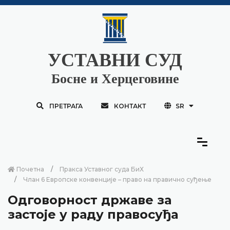
УСТАВНИ СУД
Босне и Херцеговине
ПРЕТРАГА
КОНТАКТ
SR
Почетна
Пракса Уставног суда БиХ
Члан 6 Европске конвенције – право на правично суђење
Одговорност државе за
застоје у раду правосуђа