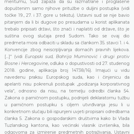
meritumu, Sud zapaža da su razmatrane i proglašene
dopuštenim samo njihove pritužbe o duljini postupka (vidi
točke 19., 27. i 37. gore u tekstu). Ustavni sud se nije bavio
pitanjem da li bi dugove po presudama u korist aplikanata
trebalo pripisati državi, što znači i naplatiti od države, što je
suština ovog slučaja pred Sudom. Tako se ovaj dio
predmeta mora odbaciti u skladu sa člankom 35. stavci 1. i 4.
Konvencije zbog neiscrpljivanja domaćih pravnih lijekova.
[...]“ (vidi
Europski sud, Bahrija Muminović i drugi protiv
Bosne i Hercegovine
, odluka o dopustivosti od 27. studenog
2018. godine, aplikacija broj 14738/16). Imajući u vidu
navedenu praksu Europskog suda, kao i činjenicu da
apelanti nisu pokrenuli postupak „podizanja korporativnog
vela“, odnosno da nisu, na temelju odredbi članka 54.
Zakona o parničnom postupku, podnijeli deklaratornu tužbu
u parničnom postupku s ciljem utvrđivanja jesu li u
konkretnom slučaju bili ispunjeni uvjeti propisani odredbama
članka 5. Zakona o gospodarskim društvima kako bi Vlada
Tuzlanskog kantona, kao većinski vlasnik izvršenika, bila
odgovorna za izmirenje predmetnih potraživanja, Ustavni