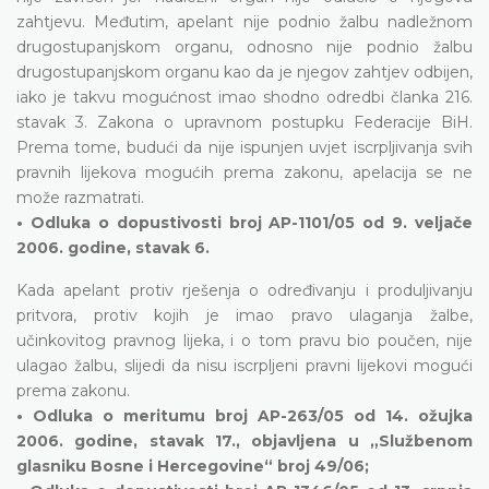
zahtjevu. Međutim, apelant nije podnio žalbu nadležnom
drugostupanjskom organu, odnosno nije podnio žalbu
drugostupanjskom organu kao da je njegov zahtjev odbijen,
iako je takvu mogućnost imao shodno odredbi članka 216.
stavak 3. Zakona o upravnom postupku Federacije BiH.
Prema tome, budući da nije ispunjen uvjet iscrpljivanja svih
pravnih lijekova mogućih prema zakonu, apelacija se ne
može razmatrati.
• Odluka o dopustivosti broj AP-1101/05 od 9. veljače
2006. godine, stavak 6.
Kada apelant protiv rješenja o određivanju i produljivanju
pritvora, protiv kojih je imao pravo ulaganja žalbe,
učinkovitog pravnog lijeka, i o tom pravu bio poučen, nije
ulagao žalbu, slijedi da nisu iscrpljeni pravni lijekovi mogući
prema zakonu.
• Odluka o meritumu broj AP-263/05 od 14. ožujka
2006. godine, stavak 17., objavljena u „Službenom
glasniku Bosne i Hercegovine“ broj 49/06;