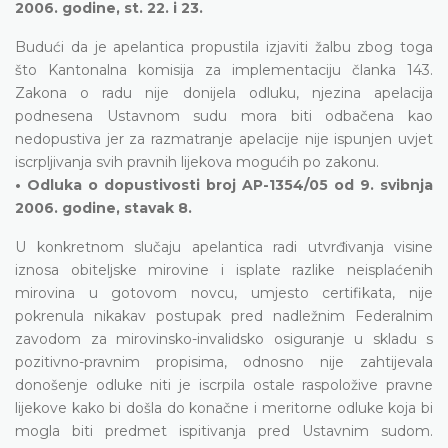
2006. godine, st. 22. i 23.
Budući da je apelantica propustila izjaviti žalbu zbog toga
što Kantonalna komisija za implementaciju članka 143.
Zakona o radu nije donijela odluku, njezina apelacija
podnesena Ustavnom sudu mora biti odbačena kao
nedopustiva jer za razmatranje apelacije nije ispunjen uvjet
iscrpljivanja svih pravnih lijekova mogućih po zakonu.
• Odluka o dopustivosti broj AP-1354/05 od 9. svibnja
2006. godine, stavak 8.
U konkretnom slučaju apelantica radi utvrđivanja visine
iznosa obiteljske mirovine i isplate razlike neisplaćenih
mirovina u gotovom novcu, umjesto certifikata, nije
pokrenula nikakav postupak pred nadležnim Federalnim
zavodom za mirovinsko-invalidsko osiguranje u skladu s
pozitivno-pravnim propisima, odnosno nije zahtijevala
donošenje odluke niti je iscrpila ostale raspoložive pravne
lijekove kako bi došla do konačne i meritorne odluke koja bi
mogla biti predmet ispitivanja pred Ustavnim sudom.