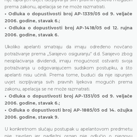
prema zakonu, apelacija se ne može razmatrati.
• Odluka o dopustivosti broj AP-1339/05 od 9. veljače
2006. godine, stavak 6.;
• Odluka o dopustivosti broj AP-1418/05 od 12. rujna
2006. godine, stavak 6.
Ukoliko apelanti smatraju da imaju određeno novčano
potraživanje prema „Sarajevo osiguranju“ d.d. Sarajevo zbog
neisplaćivanja dividendi, imaju mogućnost ostvariti svoja
potraživanja u odgovarajućem sudskom postupku, a što
apelanti nisu učinili. Prema tome, budući da nije ispunjen
uvjet iscrpljivanja svih pravnih lijekova mogućih prema
zakonu, apelacija se ne može razmatrati.
• Odluka o dopustivosti broj AP-1351/05 od 9. veljače
2006. godine, stavak 6.;
• Odluka o dopustivosti broj AP-1885/05 od 14. ožujka
2006. godine, stavak 9.
U konkretnom slučaju postupak u apelantovom predmetu
nije završen jer nadležni organ nije odlučio o njegovu