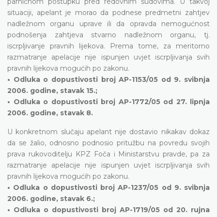
parničnom postupku pred redovnim sudovima. U takvoj
situaciji, apelant je morao da podnese predmetni zahtjev
nadležnom organu uprave ili da opravda nemogućnost
podnošenja zahtjeva stvarno nadležnom organu, tj.
iscrpljivanje pravnih lijekova. Prema tome, za meritorno
razmatranje apelacije nije ispunjen uvjet iscrpljivanja svih
pravnih lijekova mogućih po zakonu.
• Odluka o dopustivosti broj AP-1153/05 od 9. svibnja
2006. godine, stavak 15.;
• Odluka o dopustivosti broj AP-1772/05 od 27. lipnja
2006. godine, stavak 8.
U konkretnom slučaju apelant nije dostavio nikakav dokaz
da se žalio, odnosno podnosio pritužbu na povredu svojih
prava rukovoditelju KPZ Foča i Ministarstvu pravde, pa za
razmatranje apelacije nije ispunjen uvjet iscrpljivanja svih
pravnih lijekova mogućih po zakonu.
• Odluka o dopustivosti broj AP-1237/05 od 9. svibnja
2006. godine, stavak 6.;
• Odluka o dopustivosti broj AP-1719/05 od 20. rujna