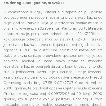
studenog 2006. godine, stavak 11.
U konkretnom slučaju, Ustavni sud zapaža da je Općinski
sud osporenom presudom apelantu prvo izrekao kaznu od
dvije godine zatvora koja je predviđena sporazumom o
priznanju krivnje između apelanta i Kantonalnog tužiteljstva,
a potom mu je, primjenom odredbe članka 54. KZFBiH, na
koju upućuje odredba članka 56. stavak 1. KZFBiH, izrekao
jedinstvenu kaznu zatvora u trajanju od dvije godine i dva
mjeseca. Budući da je izrečena jedinstvena kazna zatvora
izašla iz okvira sankcije predviđene sporazumom koji je sud
prihvatio, apelant je imao pravo protiv te izrečene
jedinstvene kazne podnijeti žalbu u kojoj bi osporio to što
sud u jedinstvenu kaznu nije uračunao i ranije izrečenu
kaznu zatvora u trajanju od godinu i dva mjeseca po Presudi
Općinskog suda broj 07-58-K-02142707-K od 4. veljače
2008. godine, te pravilnost opoziva uvjetne osude izrečene
Presudom tog suda broj K-009723/06 od 20. lipnja 2006.
godine, što su pitanja koja je postavio u apelaciji. U tom
postupku apelant bi, dakle, osporavao primjenu drugih