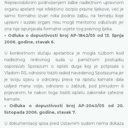
Nepravodobnim podnošenjem žalbe nadležnom upravnom
organu apelant nije efektivno iscrpio pravne lijekove, već je
samo formalno izvan roka podnio žalbu, na temelju koje
upravni i sudski organi nisu mogli meritorno odlučivati jer
ona nije ispunjavala formalne uvjete tog pravnog lijeka.
• Odluka o dopustivosti broj AP-1842/05 od 13. lipnja
2006. godine, stavak 6.
U konkretnom slučaju apelantica je mogla tužbom kod
nadležnog redovnog suda u parničnom postupku
osporavati Sporazum o isplati duga koji je potpisala s
Vladom RS, odnosno tražiti raskid navedenog Sporazuma jer
je svoju izjavu o odricanju prava na isplatu kamate dala
uslijed mana volje, odnosno u zabludi, pod prinudom ili
prijevarom, te nakon toga tražiti isplatu zakonske zatezne
kamate.
• Odluka o dopustivosti broj AP-2040/05 od 20.
listopada 2006. godine, stavak 7.
U dokumentaciji spisa pred Ustavnim sudom nema dokaza