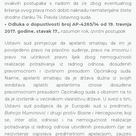
ovakvih postupaka s nadom da će zbog eventualnog
kršenja ovog prava moći dobiti naknadu nematerijalne štete
shodno članku 74. Pravila Ustavnog suda.
• Odluka o dopustivosti broj AP-4265/14 od 19. travnja
2017. godine, stavak 17.,
razuman rok, izvršni postupak
Ustavni sud primjećuje da apelanti smatraju da im je
povrijeđeno pravo na pravično suđenje, pravo na imovinu i
pravo na učinkovit pravni lijek zbog nemogućnosti
realizacije potraživanja iz radnog odnosa, dosuđenih
pravomoćnom i izvršnom presudom Općinskog suda.
Naime, apelanti smatraju da je država dužna iz svojih
sredstava isplatiti apelantima iznose dosuđene
pravomoćnom presudom Općinskog suda s obzirom na to
da je izvršenik u većinskom vlasništvu države. U svezi s tim,
Ustavni sud podsjeća da je Europski sud u predmetu
Bahrija Muminović i drugi protiv Bosne i Hercegovine
, koji
se,
inter alia
, odnosio i na nemogućnost realizacije
potraživanja iz radnog odnosa utvrđenih presudom čije se
neizvršenje osporava predmetnom apelacijom, zauzeo