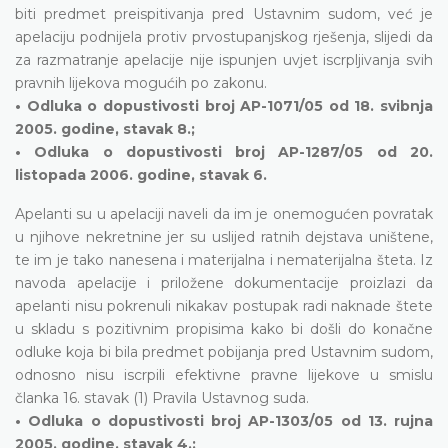
biti predmet preispitivanja pred Ustavnim sudom, već je
apelaciju podnijela protiv prvostupanjskog rješenja, slijedi da
za razmatranje apelacije nije ispunjen uvjet iscrpljivanja svih
pravnih lijekova mogućih po zakonu.
• Odluka o dopustivosti broj AP-1071/05 od 18. svibnja
2005. godine, stavak 8.;
• Odluka o dopustivosti broj AP-1287/05 od 20.
listopada 2006. godine, stavak 6.
Apelanti su u apelaciji naveli da im je onemogućen povratak
u njihove nekretnine jer su uslijed ratnih dejstava uništene,
te im je tako nanesena i materijalna i nematerijalna šteta. Iz
navoda apelacije i priložene dokumentacije proizlazi da
apelanti nisu pokrenuli nikakav postupak radi naknade štete
u skladu s pozitivnim propisima kako bi došli do konačne
odluke koja bi bila predmet pobijanja pred Ustavnim sudom,
odnosno nisu iscrpili efektivne pravne lijekove u smislu
članka 16. stavak (1) Pravila Ustavnog suda.
• Odluka o dopustivosti broj AP-1303/05 od 13. rujna
2005. godine, stavak 4.;