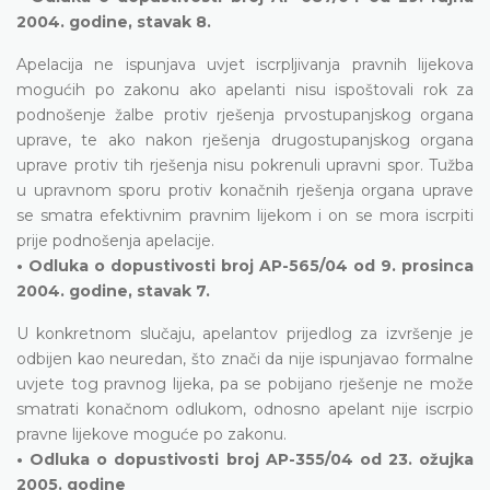
2004. godine, stavak 8.
Apelacija ne ispunjava uvjet iscrpljivanja pravnih lijekova
mogućih po zakonu ako apelanti nisu ispoštovali rok za
podnošenje žalbe protiv rješenja prvostupanjskog organa
uprave, te ako nakon rješenja drugostupanjskog organa
uprave protiv tih rješenja nisu pokrenuli upravni spor. Tužba
u upravnom sporu protiv konačnih rješenja organa uprave
se smatra efektivnim pravnim lijekom i on se mora iscrpiti
prije podnošenja apelacije.
• Odluka o dopustivosti broj AP-565/04 od 9. prosinca
2004. godine, stavak 7.
U konkretnom slučaju, apelantov prijedlog za izvršenje je
odbijen kao neuredan, što znači da nije ispunjavao formalne
uvjete tog pravnog lijeka, pa se pobijano rješenje ne može
smatrati konačnom odlukom, odnosno apelant nije iscrpio
pravne lijekove moguće po zakonu.
• Odluka o dopustivosti broj AP-355/04 od 23. ožujka
2005. godine