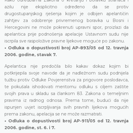
azilu nije eksplicitno određeno da se protiv
drugostupanjskog rješenja kojim je odbijen apelantičin
zahtjev za odobrenje privremenog boravka u Bosni i
Hercegovini ne može pokrenuti upravni spor, proizlazi da
apelantica prije podnošenja apelacije Ustavnom sudu nije
iscrpila sve raspoložive pravne lijekove moguće po zakonu.
• Odluka o dopustivosti broj AP-893/05 od 12. travnja
2006. godine, stavak 7.
Apelantica nije predočila bilo kakav dokaz kojim bi
potkrijepila svoje navode da je nadležnom sudu podnijela
tužbu protiv Odluke Povjerenstva za prigovore poslodavca,
te pokušala ishodovati meritornu odluku s ciljem zaštite
svojih prava u skladu sa člankom 83. Zakona o temeljnim
pravima iz radnog odnosa. Prema tome, budući da nije
ispunjen uvjet iscrpljivanja svih pravnih lijekova mogućih
prema zakonu, apelacija se ne može razmatrati.
• Odluka o dopustivosti broj AP-911/05 od 12. travnja
2006. godine, st. 6. i 7.