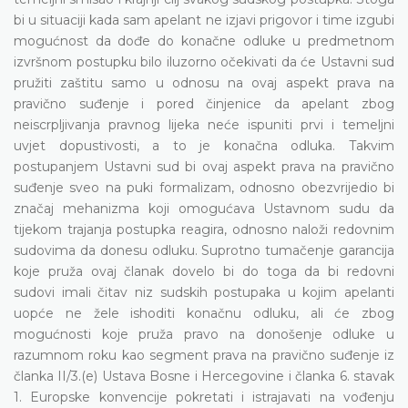
bi u situaciji kada sam apelant ne izjavi prigovor i time izgubi
mogućnost da dođe do konačne odluke u predmetnom
izvršnom postupku bilo iluzorno očekivati da će Ustavni sud
pružiti zaštitu samo u odnosu na ovaj aspekt prava na
pravično suđenje i pored činjenice da apelant zbog
neiscrpljivanja pravnog lijeka neće ispuniti prvi i temeljni
uvjet dopustivosti, a to je konačna odluka. Takvim
postupanjem Ustavni sud bi ovaj aspekt prava na pravično
suđenje sveo na puki formalizam, odnosno obezvrijedio bi
značaj mehanizma koji omogućava Ustavnom sudu da
tijekom trajanja postupka reagira, odnosno naloži redovnim
sudovima da donesu odluku. Suprotno tumačenje garancija
koje pruža ovaj članak dovelo bi do toga da bi redovni
sudovi imali čitav niz sudskih postupaka u kojim apelanti
uopće ne žele ishoditi konačnu odluku, ali će zbog
mogućnosti koje pruža pravo na donošenje odluke u
razumnom roku kao segment prava na pravično suđenje iz
članka II/3.(e) Ustava Bosne i Hercegovine i članka 6. stavak
1. Europske konvencije pokretati i istrajavati na vođenju