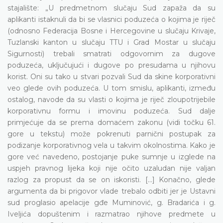
stajalište: „U predmetnom slučaju Sud zapaža da su
aplikanti istaknuli da bi se vlasnici poduzeća o kojima je riječ
(odnosno Federacija Bosne i Hercegovine u slučaju Krivaje,
Tuzlanski kanton u slučaju TTU i Grad Mostar u slučaju
Sigurnosti) trebali smatrati odgovornim za dugove
poduzeća, uključujući i dugove po presudama u njihovu
korist. Oni su tako u stvari pozvali Sud da skine korporativni
veo glede ovih poduzeća. U tom smislu, aplikanti, između
ostalog, navode da su vlasti o kojima je riječ zloupotrijebile
korporativnu formu i imovinu poduzeća. Sud dalje
primjećuje da se prema domaćem zakonu (vidi točku 61.
gore u tekstu) može pokrenuti parnični postupak za
podizanje korporativnog vela u takvim okolnostima. Kako je
gore već navedeno, postojanje puke sumnje u izglede na
uspjeh pravnog lijeka koji nije očito uzaludan nije valjan
razlog za propust da se on iskoristi. [...] Konačno, glede
argumenta da bi prigovor vlade trebalo odbiti jer je Ustavni
sud proglasio apelacije gđe Muminović, g. Bradarića i g.
Iveljića dopuštenim i razmatrao njihove predmete u