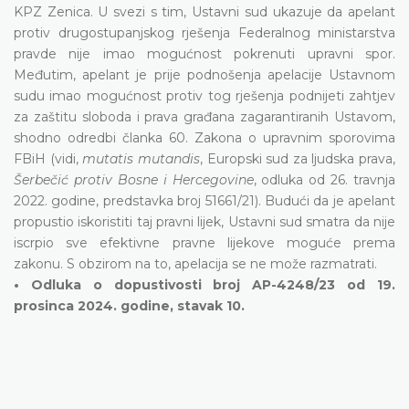
KPZ Zenica. U svezi s tim, Ustavni sud ukazuje da apelant
protiv drugostupanjskog rješenja Federalnog ministarstva
pravde nije imao mogućnost pokrenuti upravni spor.
Međutim, apelant je prije podnošenja apelacije Ustavnom
sudu imao mogućnost protiv tog rješenja podnijeti zahtjev
za zaštitu sloboda i prava građana zagarantiranih Ustavom,
shodno odredbi članka 60. Zakona o upravnim sporovima
FBiH (vidi,
mutatis mutandis
, Europski sud za ljudska prava,
Šerbečić protiv Bosne i Hercegovine
, odluka od 26. travnja
2022. godine, predstavka broj 51661/21). Budući da je apelant
propustio iskoristiti taj pravni lijek, Ustavni sud smatra da nije
iscrpio sve efektivne pravne lijekove moguće prema
zakonu. S obzirom na to, apelacija se ne može razmatrati.
• Odluka o dopustivosti broj AP-4248/23 od 19.
prosinca 2024. godine, stavak 10.