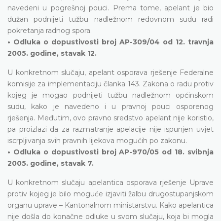
navedeni u pogrešnoj pouci. Prema tome, apelant je bio
dužan podnijeti tužbu nadležnom redovnom sudu radi
pokretanja radnog spora.
• Odluka o dopustivosti broj AP-309/04 od 12. travnja
2005. godine, stavak 12.
U konkretnom slučaju, apelant osporava rješenje Federalne
komisije za implementaciju članka 143. Zakona o radu protiv
kojeg je mogao podnijeti tužbu nadležnom općinskom
sudu, kako je navedeno i u pravnoj pouci osporenog
rješenja. Međutim, ovo pravno sredstvo apelant nije koristio,
pa proizlazi da za razmatranje apelacije nije ispunjen uvjet
iscrpljivanja svih pravnih lijekova mogućih po zakonu.
• Odluka o dopustivosti broj AP-970/05 od 18. svibnja
2005. godine, stavak 7.
U konkretnom slučaju apelantica osporava rješenje Uprave
protiv kojeg je bilo moguće izjaviti žalbu drugostupanjskom
organu uprave – Kantonalnom ministarstvu. Kako apelantica
nije došla do konačne odluke u svom slučaju, koja bi mogla