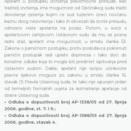
Apelant u postupku izvršenja pravomoćne presude, kao
tražitelj izvršenja, ima mogućnost od Općinskog suda tražiti
donošenje rješenja kojim će sud tuženim izreći novčanu
kaznu zbog neizvršenja i tako ih obvezati da izvrše presudu,
odnosno vrate apelanta na posao. Potom, u svezi s
apelantovim zahtjevom Ustavnom sudu da mu se prizna
radni staž, apelant ima mogućnost, u smislu članka 53.
Zakona o parničnom postupku, protiv poslodavca pokrenuti
parnični postupak radi uplate doprinosa i tako doći do
konačne odluke koja bi mogla biti predmet ispitivanja pred
Ustavnim sudom. Dakle, apelant nije iscrpio učinkovite
pravne lijekove moguće po zakonu u smislu članka 16.
stavak (1) Pravila Ustavnog suda, te tako nije ispunjen jedan
od temeljnih formalnih uvjeta za razmatranje apelacije od
strane Ustavnog suda.
• Odluka o dopustivosti broj AP-1338/05 od 27. lipnja
2006. godine, st. 7. i 9.;
• Odluka o dopustivosti broj AP-1388/05 od 27. lipnja
2006. godine, stavak 4.