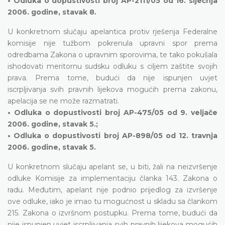
• Odluka o dopustivosti broj AP-2111/05 od 16. siječnja
2006. godine, stavak 8.
U konkretnom slučaju apelantica protiv rješenja Federalne
komisije nije tužbom pokrenula upravni spor prema
odredbama Zakona o upravnim sporovima, te tako pokušala
ishodovati meritornu sudsku odluku s ciljem zaštite svojih
prava. Prema tome, budući da nije ispunjen uvjet
iscrpljivanja svih pravnih lijekova mogućih prema zakonu,
apelacija se ne može razmatrati.
• Odluka o dopustivosti broj AP-475/05 od 9. veljače
2006. godine, stavak 5.;
• Odluka o dopustivosti broj AP-898/05 od 12. travnja
2006. godine, stavak 5.
U konkretnom slučaju apelant se, u biti, žali na neizvršenje
odluke Komisije za implementaciju članka 143. Zakona o
radu. Međutim, apelant nije podnio prijedlog za izvršenje
ove odluke, iako je imao tu mogućnost u skladu sa člankom
215. Zakona o izvršnom postupku. Prema tome, budući da
nije ispunjen uvjet iscrpljivanja svih pravnih lijekova mogućih