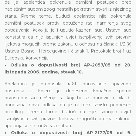
da je apelantica pokrenula parnični postupak pred
nadležnim sudom zbog nestalih pokretnih stvari iz njezinog
stana. Prema tome, budući apelantica nije pokrenula
parnični postupak protiv optužene radi namirenja svog
potraživanja, kako ju je i uputio kazneni sud, Ustavni sud
konstatira da nije ispunjen uvjet iscrpljivanja svih pravnih
lijekova mogućih prema zakonu u odnosu na članak II/3.(k)
Ustava Bosne i Hercegovine i članak 1. Protokola broj 1 uz
Europsku konvenciju.
• Odluka o dopustivosti broj AP-2057/05 od 20.
listopada 2006. godine, stavak 10.
Apelantica je propustila tražiti ponavljanje upravnog
postupka u kojem je doneseno konačno sporno
prvostupanjsko rješenje, a koji bi se ponovio i bila bi
donesena nova odluka da je u tom smislu podnesen
prijedlog. Prema tome, budući da nije ispunjen uvjet
iscrpljivanja svih pravnih lijekova mogućih prema zakonu,
apelacija se ne može razmatrati.
• Odluka o dopustivosti broj AP-2177/05 od 9.