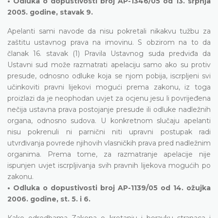
• Odluka o dopustivosti broj AP-1346/05 od 13. srpnja
2005. godine, stavak 9.
Apelanti sami navode da nisu pokretali nikakvu tužbu za
zaštitu ustavnog prava na imovinu. S obzirom na to da
članak 16. stavak (1) Pravila Ustavnog suda predviđa da
Ustavni sud može razmatrati apelaciju samo ako su protiv
presude, odnosno odluke koja se njom pobija, iscrpljeni svi
učinkoviti pravni lijekovi mogući prema zakonu, iz toga
proizlazi da je neophodan uvjet za ocjenu jesu li povrijeđena
nečija ustavna prava postojanje presude ili odluke nadležnih
organa, odnosno sudova. U konkretnom slučaju apelanti
nisu pokrenuli ni parnični niti upravni postupak radi
utvrđivanja povrede njihovih vlasničkih prava pred nadležnim
organima. Prema tome, za razmatranje apelacije nije
ispunjen uvjet iscrpljivanja svih pravnih lijekova mogućih po
zakonu.
• Odluka o dopustivosti broj AP-1139/05 od 14. ožujka
2006. godine, st. 5. i 6.
Kako odredbama Zakona o kretanju i boravku stranaca i