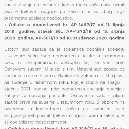
sud zaključuje da apelanti u konkretnom slučaju nisu iscrpili
pravne lijekove moguće po zakonu te su zbog toga
predmetne apelacije nedopustive.
• Odluke o dopustivosti br. AP-1467/17 od 11. lipnja
2019. godine, stavak 36., AP-4372/18 od 15. srpnja
2020. godine, AP-5011/19 od 10. studenog 2020. godine
Ustavni sud zapaža da je apelantica podnijela apelaciju
Ustavnom sudu zbog nedonošenja odluke u razumnom
roku, u izvanparničnom postupku koji se vodi pred
Osnovnim sudom. U svezi s tim, Ustavni sud zapaža da
apelantica nije u skladu sa člankom 6. Zakona o zaštiti prava
na suđenje u razumnom roku, koji je stupio na snagu 1.
siječnja 2021. godine, prije podnošenja apelacije podnijela
zahtjev za ubrzanje postupka Osnovnom sudu s ciljem
zaštite prava na suđenje u razumnom roku. S obzirom na
navedeno, u konkretnom slučaju nije ispunjen uvjet
iscrpljivanja svih pravnih lijekova mogućih prema zakonu, te
se apelacija ne može razmatrati.
• Odluka o dopustivosti broj AP-148/21 od 16. ožujka