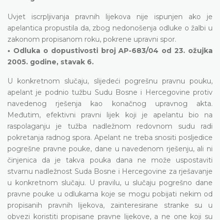
Uvjet iscrpljivanja pravnih lijekova nije ispunjen ako je
apelantica propustila da, zbog nedonošenja odluke o žalbi u
zakonom propisanom roku, pokrene upravni spor.
• Odluka o dopustivosti broj AP-683/04 od 23. ožujka
2005. godine, stavak 6.
U konkretnom slučaju, slijedeći pogrešnu pravnu pouku,
apelant je podnio tužbu Sudu Bosne i Hercegovine protiv
navedenog rješenja kao konačnog upravnog akta.
Međutim, efektivni pravni lijek koji je apelantu bio na
raspolaganju je tužba nadležnom redovnom sudu radi
pokretanja radnog spora. Apelant ne treba snositi posljedice
pogrešne pravne pouke, dane u navedenom rješenju, ali ni
činjenica da je takva pouka dana ne može uspostaviti
stvarnu nadležnost Suda Bosne i Hercegovine za rješavanje
u konkretnom slučaju. U pravilu, u slučaju pogrešno dane
pravne pouke u odlukama koje se mogu pobijati nekim od
propisanih pravnih lijekova, zainteresirane stranke su u
obvezi koristiti propisane pravne lijekove, a ne one koji su