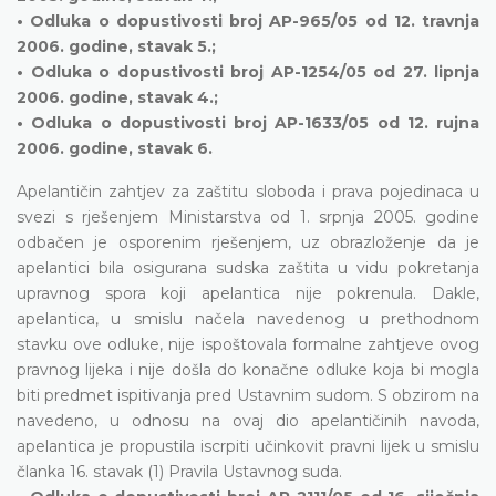
• Odluka o dopustivosti broj AP-965/05 od 12. travnja
2006. godine, stavak 5.;
• Odluka o dopustivosti broj AP-1254/05 od 27. lipnja
2006. godine, stavak 4.;
• Odluka o dopustivosti broj AP-1633/05 od 12. rujna
2006. godine, stavak 6.
Apelantičin zahtjev za zaštitu sloboda i prava pojedinaca u
svezi s rješenjem Ministarstva od 1. srpnja 2005. godine
odbačen je osporenim rješenjem, uz obrazloženje da je
apelantici bila osigurana sudska zaštita u vidu pokretanja
upravnog spora koji apelantica nije pokrenula. Dakle,
apelantica, u smislu načela navedenog u prethodnom
stavku ove odluke, nije ispoštovala formalne zahtjeve ovog
pravnog lijeka i nije došla do konačne odluke koja bi mogla
biti predmet ispitivanja pred Ustavnim sudom. S obzirom na
navedeno, u odnosu na ovaj dio apelantičinih navoda,
apelantica je propustila iscrpiti učinkovit pravni lijek u smislu
članka 16. stavak (1) Pravila Ustavnog suda.