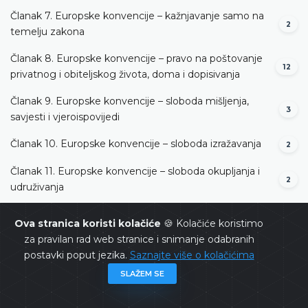
Članak 7. Europske konvencije – kažnjavanje samo na
2
temelju zakona
Članak 8. Europske konvencije – pravo na poštovanje
12
privatnog i obiteljskog života, doma i dopisivanja
Članak 9. Europske konvencije – sloboda mišljenja,
3
savjesti i vjeroispovijedi
Članak 10. Europske konvencije – sloboda izražavanja
2
Članak 11. Europske konvencije – sloboda okupljanja i
2
udruživanja
Članak 13. Europske konvencije – pravo na učinkovit
Ova stranica koristi kolačiće
🍪 Kolačiće koristimo
3
pravni lijek
za pravilan rad web stranice i snimanje odabranih
postavki poput jezika.
Saznajte više o kolačićima
Članak 14. Europske konvencije – zabrana diskriminacije
3
SLAŽEM SE
Članak 1. Protokola broj 1 uz Europsku konvenciju –
17
zaštita imovine