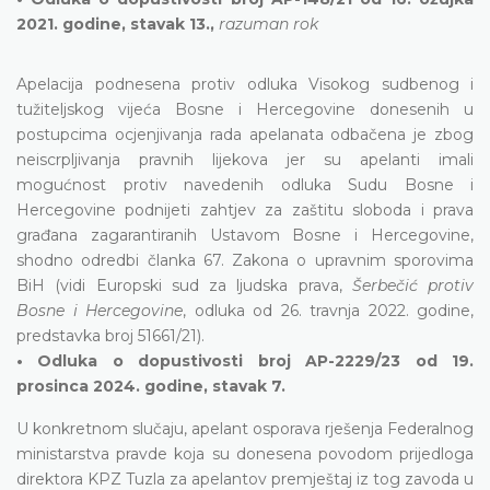
2021. godine, stavak 13.,
razuman rok
Apelacija podnesena protiv odluka Visokog sudbenog i
tužiteljskog vijeća Bosne i Hercegovine donesenih u
postupcima ocjenjivanja rada apelanata odbačena je zbog
neiscrpljivanja pravnih lijekova jer su apelanti imali
mogućnost protiv navedenih odluka Sudu Bosne i
Hercegovine podnijeti zahtjev za zaštitu sloboda i prava
građana zagarantiranih Ustavom Bosne i Hercegovine,
shodno odredbi članka 67. Zakona o upravnim sporovima
BiH (vidi Europski sud za ljudska prava,
Šerbečić protiv
Bosne i Hercegovine
, odluka od 26. travnja 2022. godine,
predstavka broj 51661/21).
• Odluka o dopustivosti broj AP-2229/23 od 19.
prosinca 2024. godine, stavak 7.
U konkretnom slučaju, apelant osporava rješenja Federalnog
ministarstva pravde koja su donesena povodom prijedloga
direktora KPZ Tuzla za apelantov premještaj iz tog zavoda u