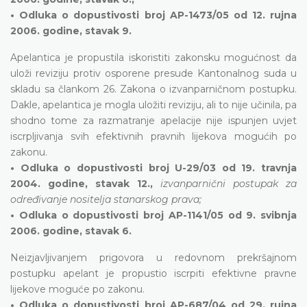
• Odluka o dopustivosti broj AP-1473/05 od 12. rujna
2006. godine, stavak 9.
Apelantica je propustila iskoristiti zakonsku mogućnost da
uloži reviziju protiv osporene presude Kantonalnog suda u
skladu sa člankom 26. Zakona o izvanparničnom postupku.
Dakle, apelantica je mogla uložiti reviziju, ali to nije učinila, pa
shodno tome za razmatranje apelacije nije ispunjen uvjet
iscrpljivanja svih efektivnih pravnih lijekova mogućih po
zakonu.
• Odluka o dopustivosti broj U-29/03 od 19. travnja
2004. godine, stavak 12.,
izvanparnični postupak za
određivanje nositelja stanarskog prava;
• Odluka o dopustivosti broj AP-1141/05 od 9. svibnja
2006. godine, stavak 6.
Neizjavljivanjem prigovora u redovnom prekršajnom
postupku apelant je propustio iscrpiti efektivne pravne
lijekove moguće po zakonu.
• Odluka o dopustivosti broj AP-687/04 od 29. rujna