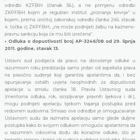
odredbi KZFBiH (članak 56.), a ne primjenu odredbi
ZKPFBiH kojim je reguliran institut „priznanja krivnje“ u
kojem, prema izričitoj zakonskoj odredbi članka 246. stavak
4. točka c) ZKPFBiH, „ne može podnijeti žalbu na kazneno-
pravnu sankciju koja će mu biti izrečena“.
• Odluka o dopustivosti broj AP-3246/08 od 29. lipnja
2011. godine, stavak 13.
Ustavni sud podsjeća da pravo na donošenje odluke u
razumnom roku predstavlja samo jedan od aspekata prava
na pravično suđenje koji garantira apelantima da, i bez
ispunjavanja ostalih uvjeta neophodnih za dopustivost
apelacije u smislu članka 18. Pravila Ustavnog suda
(meritorna odluka, rok, iscrpljivanje pravnih lijekova i dr.),
mogu podnijeti apelaciju tijekom trajanja postupka pred
redovnim sudovima. Smisao ove odredbe je omogućavanje
Ustavnom sudu da razmatra apelaciju samo glede duljine
postupka kako bi svojom odlukom omogućio apelantima da
u razumnim rokovima dođu do konačne odluke, što je
temeljni smisao i krajnji cilj svakog sudskog postupka. Stoga