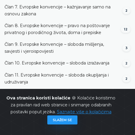
Član 7. Evropske konvencije – kažnjavanje samo na
2
osnovu zakona
Član 8. Evropske konvencije – pravo na poštovanje
12
privatnog i porodičnog života, doma i prepiske
Član 9. Evropske konvencije – sloboda mišljenja,
3
savjesti i vjeroispovijesti
Član 10. Evropske konvencije – sloboda izražavanja
2
Član 11. Evropske konvencije – sloboda okupljanja i
2
udruživanja
Član 13. Evropske konvencije – pravo na djelotvoran
Ova stranica koristi kolačiće
🍪 Kolačiće koristimo
3
pravni lijek
za pravilan rad web stranice i snimanje odabranih
postavki poput jezika.
Saznajte više o kolačićima
Član 14. Evropske konvencije – zabrana diskriminacije
3
SLAŽEM SE
Član 1. Protokola broj 1 uz Evropsku konvenciju –
17
zaštita imovine