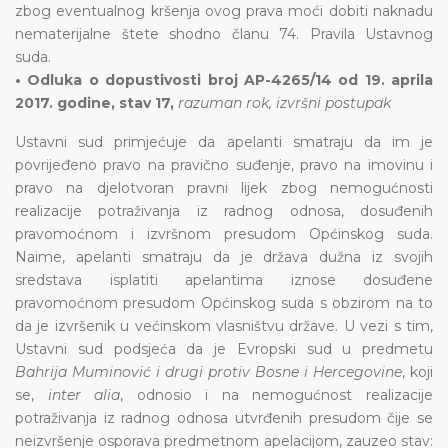
zbog eventualnog kršenja ovog prava moći dobiti naknadu
nematerijalne štete shodno članu 74. Pravila Ustavnog
suda.
• Odluka o dopustivosti broj AP-4265/14 od 19. aprila
2017. godine, stav 17,
razuman rok, izvršni postupak
Ustavni sud primjećuje da apelanti smatraju da im je
povrijeđeno pravo na pravično suđenje, pravo na imovinu i
pravo na djelotvoran pravni lijek zbog nemogućnosti
realizacije potraživanja iz radnog odnosa, dosuđenih
pravomoćnom i izvršnom presudom Općinskog suda.
Naime, apelanti smatraju da je država dužna iz svojih
sredstava isplatiti apelantima iznose dosuđene
pravomoćnom presudom Općinskog suda s obzirom na to
da je izvršenik u većinskom vlasništvu države. U vezi s tim,
Ustavni sud podsjeća da je Evropski sud u predmetu
Bahrija Muminović i drugi protiv Bosne i Hercegovine
, koji
se,
inter alia
, odnosio i na nemogućnost realizacije
potraživanja iz radnog odnosa utvrđenih presudom čije se
neizvršenje osporava predmetnom apelacijom, zauzeo stav: