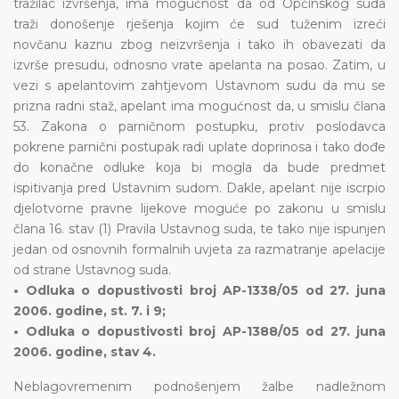
tražilac izvršenja, ima mogućnost da od Općinskog suda
traži donošenje rješenja kojim će sud tuženim izreći
novčanu kaznu zbog neizvršenja i tako ih obavezati da
izvrše presudu, odnosno vrate apelanta na posao. Zatim, u
vezi s apelantovim zahtjevom Ustavnom sudu da mu se
prizna radni staž, apelant ima mogućnost da, u smislu člana
53. Zakona o parničnom postupku, protiv poslodavca
pokrene parnični postupak radi uplate doprinosa i tako dođe
do konačne odluke koja bi mogla da bude predmet
ispitivanja pred Ustavnim sudom. Dakle, apelant nije iscrpio
djelotvorne pravne lijekove moguće po zakonu u smislu
člana 16. stav (1) Pravila Ustavnog suda, te tako nije ispunjen
jedan od osnovnih formalnih uvjeta za razmatranje apelacije
od strane Ustavnog suda.
• Odluka o dopustivosti broj AP-1338/05 od 27. juna
2006. godine, st. 7. i 9;
• Odluka o dopustivosti broj AP-1388/05 od 27. juna
2006. godine, stav 4.
Neblagovremenim podnošenjem žalbe nadležnom