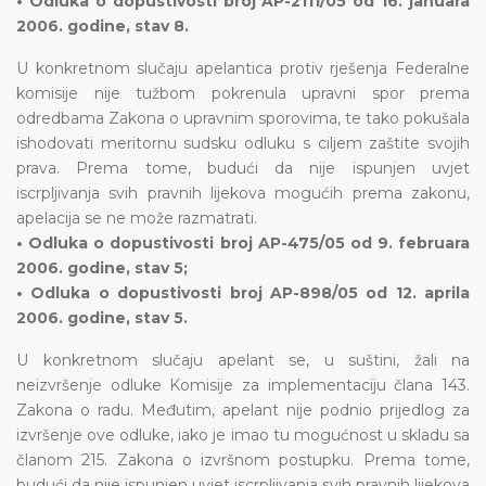
• Odluka o dopustivosti broj AP-2111/05 od 16. januara
2006. godine, stav 8.
U konkretnom slučaju apelantica protiv rješenja Federalne
komisije nije tužbom pokrenula upravni spor prema
odredbama Zakona o upravnim sporovima, te tako pokušala
ishodovati meritornu sudsku odluku s ciljem zaštite svojih
prava. Prema tome, budući da nije ispunjen uvjet
iscrpljivanja svih pravnih lijekova mogućih prema zakonu,
apelacija se ne može razmatrati.
• Odluka o dopustivosti broj AP-475/05 od 9. februara
2006. godine, stav 5;
• Odluka o dopustivosti broj AP-898/05 od 12. aprila
2006. godine, stav 5.
U konkretnom slučaju apelant se, u suštini, žali na
neizvršenje odluke Komisije za implementaciju člana 143.
Zakona o radu. Međutim, apelant nije podnio prijedlog za
izvršenje ove odluke, iako je imao tu mogućnost u skladu sa
članom 215. Zakona o izvršnom postupku. Prema tome,
budući da nije ispunjen uvjet iscrpljivanja svih pravnih lijekova