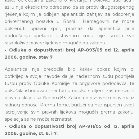
azilu nije eksplicitno određeno da se protiv drugostepenog
rješenja kojim je odbijen apelanticin zahtjev za odobrenje
privremenog boravka u Bosni i Hercegovini ne može
pokrenuti upravni spor, proizlazi da apelantica prije
podnošenja apelacije Ustavnom sudu nije iscrpila sve
raspoložive pravne lijekove moguće po zakonu.
• Odluka o dopustivosti broj AP-893/05 od 12. aprila
2006. godine, stav 7.
Apelantica nije predočila bilo kakav dokaz kojim bi
potkrijepila svoje navode da je nadležnom sudu podnijela
tužbu protiv Odluke Komisije za prigovore poslodavca, te
pokušala ishodovati meritornu odluku s ciljem zaštite svojih
prava u skladu sa članom 83. Zakona o osnovnim pravima iz
radnog odnosa. Prema tome, budući da nije ispunjen uvjet
iscrpljivanja svih pravnih lijekova mogućih prema zakonu,
apelacija se ne može razmatrati.
• Odluka o dopustivosti broj AP-911/05 od 12. aprila
2006. godine, st. 6. i 7.