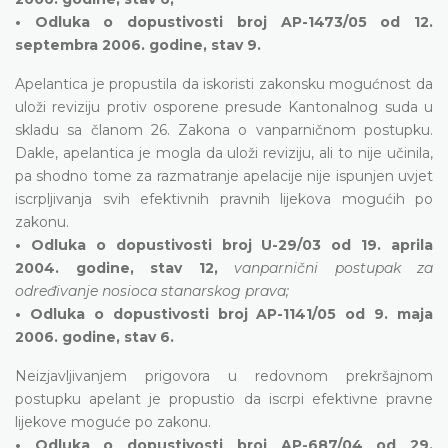
• Odluka o dopustivosti broj AP-1473/05 od 12.
septembra 2006. godine, stav 9.
Apelantica je propustila da iskoristi zakonsku mogućnost da
uloži reviziju protiv osporene presude Kantonalnog suda u
skladu sa članom 26. Zakona o vanparničnom postupku.
Dakle, apelantica je mogla da uloži reviziju, ali to nije učinila,
pa shodno tome za razmatranje apelacije nije ispunjen uvjet
iscrpljivanja svih efektivnih pravnih lijekova mogućih po
zakonu.
• Odluka o dopustivosti broj U-29/03 od 19. aprila
2004. godine, stav 12,
vanparnični postupak za
određivanje nosioca stanarskog prava;
• Odluka o dopustivosti broj AP-1141/05 od 9. maja
2006. godine, stav 6.
Neizjavljivanjem prigovora u redovnom prekršajnom
postupku apelant je propustio da iscrpi efektivne pravne
lijekove moguće po zakonu.
• Odluka o dopustivosti broj AP-687/04 od 29.