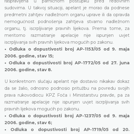
raspravljena u parničnom postupku pred redovnim
sudovima. U takvoj situaciji, apelant je morao da podnese
predmetni zahtjev nadležnom organu uprave ili da opravda
nemogućnost podnošenja zahtjeva stvarno nadležnom
organu, tj. iscrpljivanje pravnih lijekova. Prema tome, za
meritorno razmatranje apelacije nije ispunjen uvjet
iscrpljivanja svih pravnih lijekova mogućih po zakonu.
• Odluka o dopustivosti broj AP-1153/05 od 9. maja
2006. godine, stav 15;
• Odluka o dopustivosti broj AP-1772/05 od 27. juna
2006. godine, stav 8.
U konkretnom slučaju apelant nije dostavio nikakav dokaz
da se žalio, odnosno podnosio pritužbu na povredu svojih
prava rukovodiocu KPZ Foča i Ministarstvu pravde, pa za
razmatranje apelacije nije ispunjen uvjet iscrpljivanja svih
pravnih lijekova mogućih po zakonu.
• Odluka o dopustivosti broj AP-1237/05 od 9. maja
2006. godine, stav 6;
• Odluka o dopustivosti broj AP-1719/05 od 20.