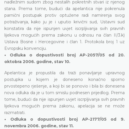
nadležnim sudom zbog nestalih pokretnih stvari iz njenog
stana. Prema tome, budući da apelantica nije pokrenula
parnični postupak protiv optužene radi namirenja svog
potraživanja, kako ju je i uputio krivični sud, Ustavni sud
konstatira da nije ispunjen uvjet iscrpljivanja svih pravnih
lijekova mogućih prema zakonu u odnosu na član II/3.k)
Ustava Bosne i Hercegovine i član 1. Protokola broj 1 uz
Evropsku konvenciju.
• Odluka o dopustivosti broj AP-2057/05 od 20.
oktobra 2006. godine, stav 10.
Apelantica je propustila da traži ponavljanje upravnog
postupka u kojem je doneseno konačno sporno
prvostepeno rješenje, a koji bi se ponovio i bila bi donesena
nova odluka da je u tom smislu podnesen prijedlog. Prema
tome, budući da nije ispunjen uvjet iscrpljivanja svih pravnih
lijekova mogućih prema zakonu, apelacija se ne može
razmatrati.
• Odluka o dopustivosti broj AP-2177/05 od 9.
novembra 2006. godine, stav 11.