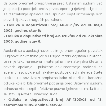
da bude predmet preispitivanja pred Ustavnim sudom, već
je apelaciju podnijela protiv prvostepenog rješenja, slijedi da
za razmatranje apelacije nije ispunjen uvjet iscrpljivanja svih
pravnih lijekova mogućih po zakonu.
• Odluka o dopustivosti broj AP-1071/05 od 18. maja
2005. godine, stav 8;
• Odluka o dopustivosti broj AP-1287/05 od 20. oktobra
2006. godine, stav 6.
Apelanti su u apelaciji naveli da im je onemogućen povratak
u njihove nekretnine jer su uslijed ratnih dejstava uništene,
te im je tako nanesena i materijalna i nematerijalna šteta. Iz
navoda apelacije i priložene dokumentacije proizlazi da
apelanti nisu pokrenuli nikakav postupak radi naknade štete
u skladu s pozitivnim propisima kako bi došli do konačne
odluke koja bi bila predmet pobijanja pred Ustavnim sudom,
odnosno nisu iscrpili efektivne pravne lijekove u smislu člana
16. stav (1) Pravila Ustavnog suda.
• Odluka o dopustivosti broj AP-1303/05 od 13.
septembra 2005. godine, stav 4;