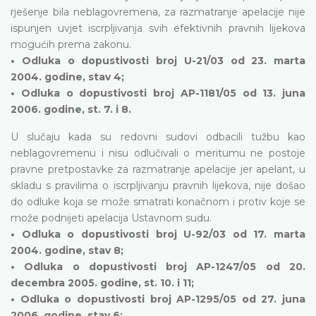
rješenje bila neblagovremena, za razmatranje apelacije nije
ispunjen uvjet iscrpljivanja svih efektivnih pravnih lijekova
mogućih prema zakonu.
• Odluka o dopustivosti broj U-21/03 od 23. marta
2004. godine, stav 4;
• Odluka o dopustivosti broj AP-1181/05 od 13. juna
2006. godine, st. 7. i 8.
U slučaju kada su redovni sudovi odbacili tužbu kao
neblagovremenu i nisu odlučivali o meritumu ne postoje
pravne pretpostavke za razmatranje apelacije jer apelant, u
skladu s pravilima o iscrpljivanju pravnih lijekova, nije došao
do odluke koja se može smatrati konačnom i protiv koje se
može podnijeti apelacija Ustavnom sudu.
• Odluka o dopustivosti broj U-92/03 od 17. marta
2004. godine, stav 8;
• Odluka o dopustivosti broj AP-1247/05 od 20.
decembra 2005. godine, st. 10. i 11;
• Odluka o dopustivosti broj AP-1295/05 od 27. juna
2006. godine, stav 6;