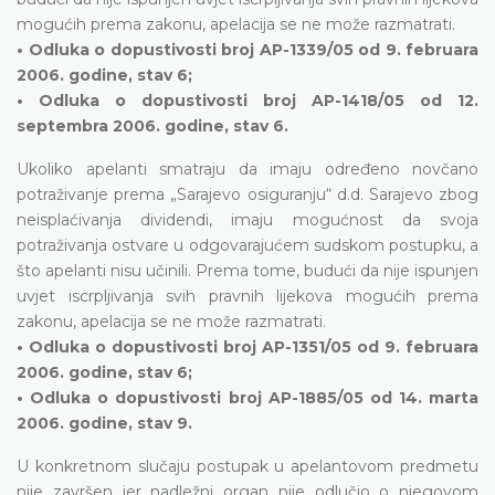
mogućih prema zakonu, apelacija se ne može razmatrati.
• Odluka o dopustivosti broj AP-1339/05 od 9. februara
2006. godine, stav 6;
• Odluka o dopustivosti broj AP-1418/05 od 12.
septembra 2006. godine, stav 6.
Ukoliko apelanti smatraju da imaju određeno novčano
potraživanje prema „Sarajevo osiguranju“ d.d. Sarajevo zbog
neisplaćivanja dividendi, imaju mogućnost da svoja
potraživanja ostvare u odgovarajućem sudskom postupku, a
što apelanti nisu učinili. Prema tome, budući da nije ispunjen
uvjet iscrpljivanja svih pravnih lijekova mogućih prema
zakonu, apelacija se ne može razmatrati.
• Odluka o dopustivosti broj AP-1351/05 od 9. februara
2006. godine, stav 6;
• Odluka o dopustivosti broj AP-1885/05 od 14. marta
2006. godine, stav 9.
U konkretnom slučaju postupak u apelantovom predmetu
nije završen jer nadležni organ nije odlučio o njegovom