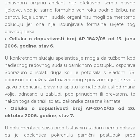
upravnom organu apelant nije efektivno iscrpio pravne
lijekove, već je samo formalno van roka podnio žalbu, na
osnovu koje upravni i sudski organi nisu mogli da meritorno
odlučuju jer ona nije ispunjavala formalne uvjete tog
pravnog lijeka.
• Odluka o dopustivosti broj AP-1842/05 od 13. juna
2006. godine, stav 6.
U konkretnom slučaju apelantica je mogla da tužbom kod
nadležnog redovnog suda u parničnom postupku osporava
Sporazum o isplati duga koji je potpisala s Vladom RS,
odnosno da traži raskid navedenog sporazuma jer je svoju
izjavu o odricanju prava na isplatu kamate dala uslijed mana
volje, odnosno u zabludi, pod prinudom ili prevarom, te
nakon toga da traži isplatu zakonske zatezne kamate.
• Odluka o dopustivosti broj AP-2040/05 od 20.
oktobra 2006. godine, stav 7.
U dokumentaciji spisa pred Ustavnim sudom nema dokaza
da je apelantica pokrenula parnični postupak pred