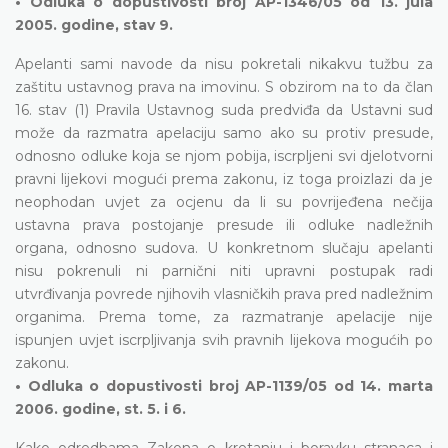
• Odluka o dopustivosti broj AP-1346/05 od 13. jula
2005. godine, stav 9.
Apelanti sami navode da nisu pokretali nikakvu tužbu za
zaštitu ustavnog prava na imovinu. S obzirom na to da član
16. stav (1) Pravila Ustavnog suda predviđa da Ustavni sud
može da razmatra apelaciju samo ako su protiv presude,
odnosno odluke koja se njom pobija, iscrpljeni svi djelotvorni
pravni lijekovi mogući prema zakonu, iz toga proizlazi da je
neophodan uvjet za ocjenu da li su povrijeđena nečija
ustavna prava postojanje presude ili odluke nadležnih
organa, odnosno sudova. U konkretnom slučaju apelanti
nisu pokrenuli ni parnični niti upravni postupak radi
utvrđivanja povrede njihovih vlasničkih prava pred nadležnim
organima. Prema tome, za razmatranje apelacije nije
ispunjen uvjet iscrpljivanja svih pravnih lijekova mogućih po
zakonu.
• Odluka o dopustivosti broj AP-1139/05 od 14. marta
2006. godine, st. 5. i 6.
Kako odredbama Zakona o kretanju i boravku stranaca i