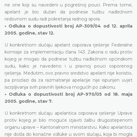
ne one koji su navedeni u pogrešnoj pouci. Prema tome,
apelant je bio dužan da podnese tužbu nadležnom
redovnom sudu radi pokretanja radnog spora.
• Odluka o dopustivosti broj AP-309/04 od 12. aprila
2005. godine, stav 12.
U konkretnom slučaju apelant osporava rješenje Federalne
komisije za implementaciju člana 143. Zakona o radu protiv
kojeg je mogao da podnese tužbu nadležnom općinskom
sudu, kako je navedeno i u pravnoj pouci osporenog
rješenja. Međutim, ovo pravno sredstvo apelant nije koristio,
pa proizlazi da za razmatranje apelacije nije ispunjen uvjet
iscrpljivanja svih pravnih lijekova mogućih po zakonu.
• Odluka o dopustivosti broj AP-970/05 od 18. maja
2005. godine, stav 7.
U konkretnom slučaju apelantica osporava rješenje Uprave
protiv kojeg je bilo moguće izjaviti žalbu drugostepenom
organu uprave – Kantonalnom ministarstvu. Kako apelantica
nije došla do konačne odluke u svom slučaju, koja bi mogla