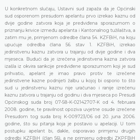
U konkretnom slučaju, Ustavni sud zapaža da je Općinski
sud osporenom presudom apelantu prvo izrekao kaznu od
dvije godine zatvora koja je predviđena sporazumom o
priznanju krivice između apelanta i Kantonalnog tužilaštva, a
zatim mu je, primjenom odredbe člana 54. KZFBiH, na koju
upućuje odredba člana 56. stav 1. KZFBiH, izrekao
jedinstvenu kaznu zatvora u trajanju od dvije godine i dva
mjeseca. Budući da je izrečena jedinstvena kazna zatvora
izašla iz okvira sankcije predviđene sporazumom koji je sud
prihvatio, apelant je imao pravo protiv te izrečene
jedinstvene kazne podnijeti žalbu u kojoj bi osporio to što
sud u jedinstvenu kaznu nije uračunao i ranije izrečenu
kaznu zatvora u trajanju od godinu i dva mjeseca po Presudi
Općinskog suda broj 07-58-K-02142707-K od 4. februara
2008. godine, te pravilnost opoziva uvjetne osude izrečene
Presudom tog suda broj K-009723/06 od 20. juna 2006.
godine, što su pitanja koja je postavio u apelaciji. U tom
postupku apelant bi, dakle, osporavao primjenu drugih
odredbi KZFBiH (član 56), a ne primjenu odredbi ZKPFBiH