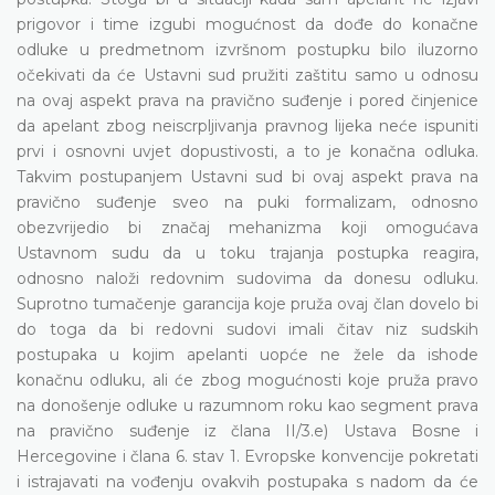
prigovor i time izgubi mogućnost da dođe do konačne
odluke u predmetnom izvršnom postupku bilo iluzorno
očekivati da će Ustavni sud pružiti zaštitu samo u odnosu
na ovaj aspekt prava na pravično suđenje i pored činjenice
da apelant zbog neiscrpljivanja pravnog lijeka neće ispuniti
prvi i osnovni uvjet dopustivosti, a to je konačna odluka.
Takvim postupanjem Ustavni sud bi ovaj aspekt prava na
pravično suđenje sveo na puki formalizam, odnosno
obezvrijedio bi značaj mehanizma koji omogućava
Ustavnom sudu da u toku trajanja postupka reagira,
odnosno naloži redovnim sudovima da donesu odluku.
Suprotno tumačenje garancija koje pruža ovaj član dovelo bi
do toga da bi redovni sudovi imali čitav niz sudskih
postupaka u kojim apelanti uopće ne žele da ishode
konačnu odluku, ali će zbog mogućnosti koje pruža pravo
na donošenje odluke u razumnom roku kao segment prava
na pravično suđenje iz člana II/3.e) Ustava Bosne i
Hercegovine i člana 6. stav 1. Evropske konvencije pokretati
i istrajavati na vođenju ovakvih postupaka s nadom da će