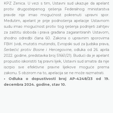
KPZ Zenica. U vezi s tim, Ustavni sud ukazuje da apelant
protiv drugostepenog rješenja Federalnog ministarstva
pravde nije imao mogućnost pokrenuti upravni spor.
Međutim, apelant je prije podnošenja apelacije Ustavnom
sudu imao mogućnost protiv tog rješenja podnijeti zahtjev
za zaštitu sloboda i prava građana zagarantiranih Ustavom,
shodno odredbi člana 60. Zakona o upravnim sporovima
FBiH (vidi,
mutatis mutandis
, Evropski sud za ljudska prava,
Šerbečić protiv Bosne i Hercegovine
, odluka od 26. aprila
2022. godine, predstavka broj 51661/21). Budući da je apelant
propustio iskoristiti taj pravni lijek, Ustavni sud smatra da nije
iscrpio sve efektivne pravne lijekove moguće prema
zakonu. S obzirom na to, apelacija se ne može razmatrati.
• Odluka o dopustivosti broj AP-4248/23 od 19.
decembra 2024. godine, stav 10.