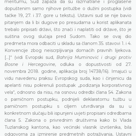
meritumu, Sud zapaža da su razmatrane i proglašene
dopuštenim samo njihove pritužbe o dužini postupka (vidi
tačke 19, 27. i 37. gore u tekstu). Ustavni sud se nije bavio
pitanjem da li bi dugove po presudama u korist aplikanata
trebalo pripisati državi, što znači i naplatiti od države, što je
suština ovog slučaja pred Sudom. Tako se ovaj dio
predmeta mora odbaciti u skladu sa članom 35. stavovi 1. i 4.
Konvencije zbog neiscrpljivanja domaćih pravnih lijekova.
[...]“ (vidi Evropski sud,
Bahrija Muminović i drugi protiv
Bosne i Hercegovine
, odluka o dopustivosti od 27.
novembra 2018. godine, aplikacija broj 14738/16). Imajući u
vidu navedenu praksu Evropskog suda, kao i činjenicu da
apelanti nisu pokrenuli postupak „podizanja korporativnog
vela“, odnosno da nisu, na osnovu odredbi člana 54. Zakona
o parničnom postupku, podnijeli deklaratornu tužbu u
parničnom postupku s ciljem utvrđivanja da su u
konkretnom slučaju bili ispunjeni uvjeti propisani odredbama
člana 5. Zakona o privrednim društvima kako bi Vlada
Tuzlanskog kantona, kao većinski vlasnik izvršenika, bila
odgovorna za izmirenje predmetnih potraživanja, Ustavni