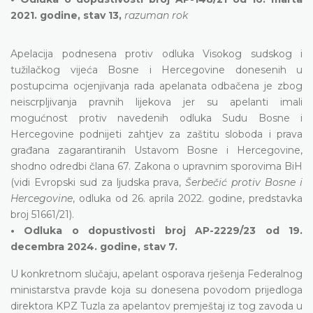
2021. godine, stav 13,
razuman rok
Apelacija podnesena protiv odluka Visokog sudskog i
tužilačkog vijeća Bosne i Hercegovine donesenih u
postupcima ocjenjivanja rada apelanata odbačena je zbog
neiscrpljivanja pravnih lijekova jer su apelanti imali
mogućnost protiv navedenih odluka Sudu Bosne i
Hercegovine podnijeti zahtjev za zaštitu sloboda i prava
građana zagarantiranih Ustavom Bosne i Hercegovine,
shodno odredbi člana 67. Zakona o upravnim sporovima BiH
(vidi Evropski sud za ljudska prava,
Šerbečić protiv Bosne i
Hercegovine
, odluka od 26. aprila 2022. godine, predstavka
broj 51661/21).
• Odluka o dopustivosti broj AP-2229/23 od 19.
decembra 2024. godine, stav 7.
U konkretnom slučaju, apelant osporava rješenja Federalnog
ministarstva pravde koja su donesena povodom prijedloga
direktora KPZ Tuzla za apelantov premještaj iz tog zavoda u