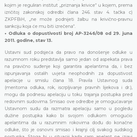
kojim je reguliran institut „priznanja krivice“ u kojem, prema
izričitoj zakonskoj odredbi člana 246. stav 4. tačka c)
ZKPFBiH, „ne može podnijeti žalbu na krivično-pravnu
sankciju koja će mu biti izrečena“.
• Odluka o dopustivosti broj AP-3246/08 od 29. juna
2011. godine, stav 13.
Ustavni sud podsjeća da pravo na donošenje odluke u
razumnom roku predstavlja samo jedan od aspekata prava
na pravično suđenje koji garantira apelantima da, i bez
ispunjavanja ostalih uvjeta neophodnih za dopustivost
apelacije u smislu člana 18. Pravila Ustavnog suda
(meritorna odluka, rok, iscrpljivanje pravnih lijekova i dr.),
mogu da podnesu apelaciju u toku trajanja postupka pred
redovnim sudovima. Smisao ove odredbe je omogućavanje
Ustavnom sudu da razmatra apelaciju samo u pogledu
dužine postupka kako bi svojom odlukom omogućio
apelantima da u razumnim rokovima dođu do konačne
odluke, što je osnovni smisao i krajnji cilj svakog sudskog
postupka. Stoga bi u situaciji kada sam apelant ne izjavi