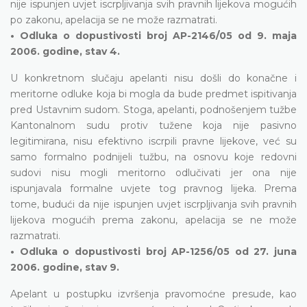
nije ispunjen uvjet iscrpljivanja svih pravnih lijekova mogućih
po zakonu, apelacija se ne može razmatrati.
• Odluka o dopustivosti broj AP-2146/05 od 9. maja
2006. godine, stav 4.
U konkretnom slučaju apelanti nisu došli do konačne i
meritorne odluke koja bi mogla da bude predmet ispitivanja
pred Ustavnim sudom. Stoga, apelanti, podnošenjem tužbe
Kantonalnom sudu protiv tužene koja nije pasivno
legitimirana, nisu efektivno iscrpili pravne lijekove, već su
samo formalno podnijeli tužbu, na osnovu koje redovni
sudovi nisu mogli meritorno odlučivati jer ona nije
ispunjavala formalne uvjete tog pravnog lijeka. Prema
tome, budući da nije ispunjen uvjet iscrpljivanja svih pravnih
lijekova mogućih prema zakonu, apelacija se ne može
razmatrati.
• Odluka o dopustivosti broj AP-1256/05 od 27. juna
2006. godine, stav 9.
Apelant u postupku izvršenja pravomoćne presude, kao