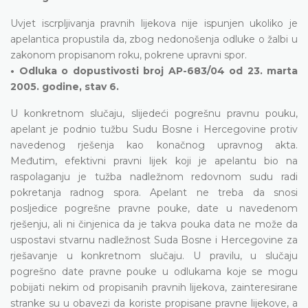
Uvjet iscrpljivanja pravnih lijekova nije ispunjen ukoliko je
apelantica propustila da, zbog nedonošenja odluke o žalbi u
zakonom propisanom roku, pokrene upravni spor.
• Odluka o dopustivosti broj AP-683/04 od 23. marta
2005. godine, stav 6.
U konkretnom slučaju, slijedeći pogrešnu pravnu pouku,
apelant je podnio tužbu Sudu Bosne i Hercegovine protiv
navedenog rješenja kao konačnog upravnog akta.
Međutim, efektivni pravni lijek koji je apelantu bio na
raspolaganju je tužba nadležnom redovnom sudu radi
pokretanja radnog spora. Apelant ne treba da snosi
posljedice pogrešne pravne pouke, date u navedenom
rješenju, ali ni činjenica da je takva pouka data ne može da
uspostavi stvarnu nadležnost Suda Bosne i Hercegovine za
rješavanje u konkretnom slučaju. U pravilu, u slučaju
pogrešno date pravne pouke u odlukama koje se mogu
pobijati nekim od propisanih pravnih lijekova, zainteresirane
stranke su u obavezi da koriste propisane pravne lijekove, a