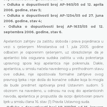
• Odluka o dopustivosti broj AP-965/05 od 12. aprila
2006. godine, stav 5;
• Odluka o dopustivosti broj AP-1254/05 od 27. juna
2006. godine, stav 4;
• Odluka o dopustivosti broj AP-1633/05 od 12.
septembra 2006. godine, stav 6.
Apelanticin zahtjev za zaštitu sloboda i prava pojedinaca u
vezi s rješenjem Ministarstva od 1. jula 2005. godine
odbačen je osporenim rješenjem, uz obrazloženje da je
apelantici bila osigurana sudska zaštita u vidu pokretanja
upravnog spora koji apelantica nije pokrenula. Dakle,
apelantica, u smislu načela navedenog u prethodnom stavu
ove odluke, nije ispoštovala formalne zahtjeve ovog
pravnog lijeka i nije došla do konačne odluke koja bi mogla
da bude predmet ispitivanja pred Ustavnim sudom. S
obzirom na navedeno, u odnosu na ovaj dio apelanticinih
navoda, apelantica je propustila da iscrpi djelotvoran pravni
lijek u smislu člana 16. stav (1) Pravila Ustavnog suda.