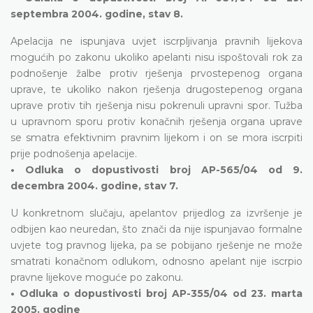
septembra 2004. godine, stav 8.
Apelacija ne ispunjava uvjet iscrpljivanja pravnih lijekova
mogućih po zakonu ukoliko apelanti nisu ispoštovali rok za
podnošenje žalbe protiv rješenja prvostepenog organa
uprave, te ukoliko nakon rješenja drugostepenog organa
uprave protiv tih rješenja nisu pokrenuli upravni spor. Tužba
u upravnom sporu protiv konačnih rješenja organa uprave
se smatra efektivnim pravnim lijekom i on se mora iscrpiti
prije podnošenja apelacije.
• Odluka o dopustivosti broj AP-565/04 od 9.
decembra 2004. godine, stav 7.
U konkretnom slučaju, apelantov prijedlog za izvršenje je
odbijen kao neuredan, što znači da nije ispunjavao formalne
uvjete tog pravnog lijeka, pa se pobijano rješenje ne može
smatrati konačnom odlukom, odnosno apelant nije iscrpio
pravne lijekove moguće po zakonu.
• Odluka o dopustivosti broj AP-355/04 od 23. marta
2005. godine