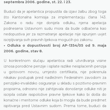
septembra 2006. godine, st. 22. i 23.
Budući da je apelantica propustila da izjavi žalbu zbog toga
što Kantonalna komisija za implementaciju člana 143.
Zakona o radu nije donijela odluku, njena apelacija
podnesena Ustavnom sudu mora da bude odbačena kao
nedopustiva jer za razmatranje apelacije nije ispunjen uvjet
iscrpljivanja svih pravnih lijekova mogućih po zakonu.
• Odluka o dopustivosti broj AP-1354/05 od 9. maja
2006. godine, stav 8.
U konkretnom slučaju apelantica radi utvrđivanja visine
iznosa porodične penzije i isplate razlike neisplaćenih penzija
u gotovom novcu, umjesto certifikata, nije pokrenula
nikakav postupak pred nadležnim Federalnim zavodom za
penzijsko-invalidsko osiguranje u skladu s pozitivno-pravnim
propisima, odnosno nije zahtijevala donošenje odluke niti je
iscrpila ostale raspoložive pravne lijekove kako bi došla do
konačne i meritorne odluke koja bi mogla da bude predmet
ispitivanja pred Ustavnim sudom. Prema tome, budući da