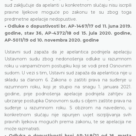
sud zaključuje da apelanti u konkretnom slučaju nisu iscrpili
pravne lijekove moguće po zakonu te su zbog toga
predmetne apelacije nedopustive.
• Odluke o dopustivosti br. AP-1467/17 od 11. juna 2019.
godine, stav 36, AP-4372/18 od 15. jula 2020. godine,
AP-5011/19 od 10. novembra 2020. godine
Ustavni sud zapaža da je apelantica podnijela apelaciju
Ustavnom sudu zbog nedonošenja odluke u razumnom
roku u vanparničnom postupku koji se vodi pred Osnovnim
sudom. U vezi s tim, Ustavni sud zapaža da apelantica nije u
skladu sa članom 6. Zakona o zaštiti prava na suđenje u
razumnom roku, koji je stupio na snagu 1. januara 2021.
godine, prije podnošenja apelacije podnijela zahtjev za
ubrzanje postupka Osnovnom sudu s ciljem zaštite prava na
suđenje u razumnom roku. S obzirom na navedeno, u
konkretnom slučaju nije ispunjen uvjet iscrpljivanja svih
pravnih lijekova mogućih prema zakonu, te se apelacija ne
može razmatrati.
• Odluka o dopustivosti broj AP-148/21 od 16. marta