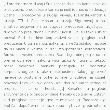
„U predmetnom slučaju Sud zapaža da su aplikanti istakli da
bi se vlasnici preduzeća o kojima je riječ (odnosno Federacija
Bosne i Hercegovine u slučaju Krivaje, Tuzlanski kanton u
slučaju TTU i Grad Mostar u slučaju Sigurnosti) trebali
smatrati odgovornim za dugove preduzeća, uključujući i
dugove po presudama u njihovu korist. Oni su tako ustvari
pozvali Sud da skine korporativni veo u pogledu ovih
preduzeća. U tom smislu, aplikanti, između ostalog, navode
da su vlasti o kojima je riječ zloupotrijebile korporativnu
formu i imovinu preduzeća. Sud dalje primjećuje da se
prema domaćem zakonu (vidi tačku 61. gore u tekstu)
može pokrenuti parnični postupak za podizanje
korporativnog vela u takvim okolnostima. Kako je gore već
navedeno, postojanje puke sumnje u izglede na uspjeh
pravnog lijeka koji nije očito uzaludan nije valjan razlog za
propust da se on iskoristi. [...] Konačno, u pogledu
argumenta da bi prigovor vlade trebalo odbiti jer je Ustavni
sud proglasio apelacije gđe Muminović, g. Bradarića i g.
Iveljića dopuštenim i razmatrao njihove predmete u