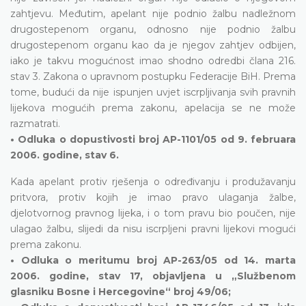
zahtjevu. Međutim, apelant nije podnio žalbu nadležnom
drugostepenom organu, odnosno nije podnio žalbu
drugostepenom organu kao da je njegov zahtjev odbijen,
iako je takvu mogućnost imao shodno odredbi člana 216.
stav 3. Zakona o upravnom postupku Federacije BiH. Prema
tome, budući da nije ispunjen uvjet iscrpljivanja svih pravnih
lijekova mogućih prema zakonu, apelacija se ne može
razmatrati.
• Odluka o dopustivosti broj AP-1101/05 od 9. februara
2006. godine, stav 6.
Kada apelant protiv rješenja o određivanju i produžavanju
pritvora, protiv kojih je imao pravo ulaganja žalbe,
djelotvornog pravnog lijeka, i o tom pravu bio poučen, nije
ulagao žalbu, slijedi da nisu iscrpljeni pravni lijekovi mogući
prema zakonu.
• Odluka o meritumu broj AP-263/05 od 14. marta
2006. godine, stav 17, objavljena u „Službenom
glasniku Bosne i Hercegovine“ broj 49/06;