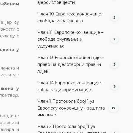
вјероисповијести
лужбеном
Члан 10 Европске конвенције –
2
слобода изражавања
е јер су
ивности с
Члан 11 Европске конвенције –
складу с
слобода окупљања и
2
удруживања
ављена у
Члан 13 Европске конвенције –
право на дјелотворни правни
3
еланата и
лијек
 испитује
Члан 14 Европске конвенције –
3
ављена у
забрана дискриминације
притвор,
Члан 1 Протокола број 1 уз
Европску конвенцију – заштита
17
имовине
 породице
 оставити
Члан 2 Протокола број 1 уз
немира и