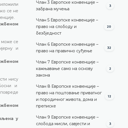
Члан 3 Европске конвенције –
риложили
3
забрана мучења
ако се не
енције.
Члан 5 Европске конвенције –
лужбеном
право на слободу и
20
безбједност
, може се
Члан 6 Европске конвенције –
мјерну и
32
право на правично суђење
лужбеном
Члан 7 Европске конвенције –
кажњавање само на основу
2
закона
сти нису
 Босни и
Члан 8 Европске конвенције –
о повреде
право на поштовање приватног
12
и породичног живота, дома и
лужбеном
преписке
Члан 9 Европске конвенције –
ављена у
слобода мисли, савјести и
3