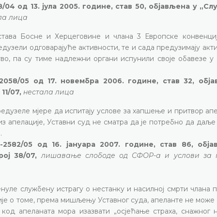
/04 од 13. јула 2005. године, став 50, објављена у „С
ла лица
става Босне и Херцеговине и члана 3 Европске конвенциј
едузели одговарајуће активности, те и сада предузимају акт
о, па су тиме надлежни органи испунили своје обавезе у 
058/05 од 17. новембра 2006. године, став 32, обј
11/07,
нестала лица
редузеле мјере да испитају услове за хапшење и притвор ап
з апелације, Уставни суд не сматра да је потребно да даље
.
2582/05 од 16. јануара 2007. године, став 86, обј
рој 38/07,
лишавање слободе од СФОР-а и услови за 
енуле службену истрагу о нестанку и насилној смрти члана
је о томе, према мишљењу Уставног суда, апеланте не може
 код апеланата мора изазвати „осјећање страха, снажног 