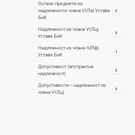
Остали предмети из
надлежности члана VI/3а) Устава
2
БиХ
Надлежност из члана VI/3ц)
2
Устава БиХ
Надлежност из члана IV/3ф)
1
Устава БиХ
Допустивост (aпстрактна
2
надлежност)
Допустивости – надлежност из
2
члана VI/3ц)