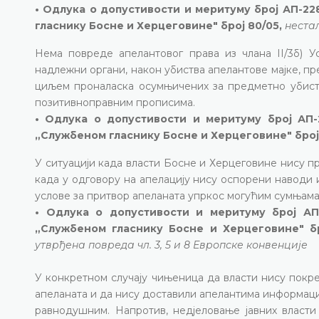
• Одлука о допустивости и меритуму број АП-228
гласнику Босне и Херцеговине" број 80/05,
неста
Нема повреде апелантовог права из члана II/3б) У
надлежни органи, након убиства апелантове мајке, пр
циљем проналаска осумњичених за предметно убиств
позитивноправним прописима.
• Одлука о допустивости и меритуму број АП-2
„Службеном гласнику Босне и Херцеговине" број 
У ситуацији када власти Босне и Херцеговине нису п
када у одговору на апелацију нису оспорени наводи и
услове за притвор апеланата упркос могућим сумњама
• Одлука о допустивости и меритуму број АП-
„Службеном гласнику Босне и Херцеговине" б
утврђена повреда чл. 3, 5 и 8 Европске конвенције
У конкретном случају чињеница да власти нису покр
апеланата и да нису доставили апелантима информаци
равнодушним. Напротив, недјеловање јавних власти