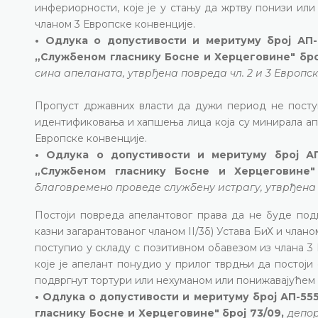
инфериорности, које је у стању да жртву понизи ил
чланом 3 Европске конвенције.
• Одлука о допустивости и меритуму број АП-1
„Службеном гласнику Босне и Херцеговине" бро
сина апеланата, утврђена повреда чл. 2 и 3 Европск
Пропуст државних власти да дужи период не посту
идентификовања и хапшења лица која су минирала апел
Европске конвенције.
• Одлука о допустивости и меритуму број АП
„Службеном гласнику Босне и Херцеговине" 
благовремено проведе службену истрагу, утврђена п
Постоји повреда апелантовог права да не буде под
казни загарантованог чланом II/3б) Устава БиХ и члан
поступио у складу с позитивном обавезом из члана 3 
које је апелант понудио у прилог тврдњи да постој
подвргнут тортури или нехуманом или понижавајућем 
• Одлука о допустивости и меритуму број АП-555
гласнику Босне и Херцеговине" број 73/09,
депор