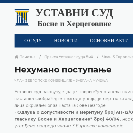
УСТАВНИ СУД
Босне и Херцеговине
О СУДУ
НОВОСТИ
ОСНОВНИ АКТИ
Почетна
Пракса Уставног суда БиХ
Члан 3 Европск
Нехумано поступање
ЧЛАН 3 ЕВРОПСКЕ КОНВЕНЦИЈЕ – ЗАБРАНА МУЧЕЊА
Уставни суд закључује да је повријеђено апелантк
настанка саобраћајне незгоде у којој је смртно стр
лица окривљеног за настанак ове незгоде.
•
Одлука о допустивости и меритуму број АП-12/0
гласнику Босне и Херцеговине" број 40/04,
неак
утврђена повреда члана 3 Европске конвенције