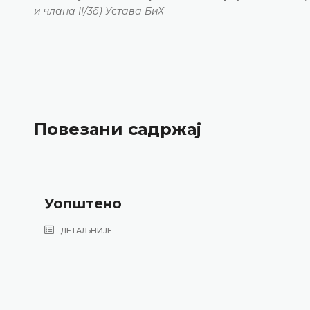
и члана II/3б) Устава БиХ
Повезани садржај
Уопштено
ДЕТАЉНИЈЕ