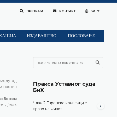
ПРЕТРАГА
КОНТАКТ
SR
КАЦИЈА
ИЗДАВАШТВО
ПОСЛОВАЊЕ
риоду од
Пракса Уставног суда
ди против
БиХ
лужбеном
Члан 2 Европске конвенције –
г дјела,
2
право на живот