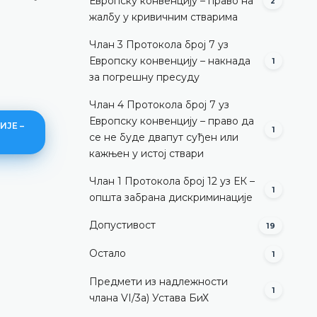
Европску конвенцију – право на
2
жалбу у кривичним стварима
Члан 3 Протокола број 7 уз
Европску конвенцију – накнада
1
за погрешну пресуду
Члан 4 Протокола број 7 уз
Европску конвенцију – право да
ИЈЕ –
1
се не буде двапут суђен или
кажњен у истој ствари
Члан 1 Протокола број 12 уз ЕК –
1
општа забрана дискриминације
Уопштено
Допустивост
19
ДЕТАЉНИЈЕ
Остало
1
Предмети из надлежности
1
члана VI/3а) Устава БиХ