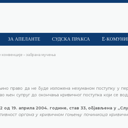
ЗА АПЕЛАНТЕ
СУДСКА ПРАКСА
E-КОМУНИ
е конвенције – забрана мучења
ињино право да не буде изложена нехуманом поступку у пе
адао њен супруг до окончања кривичног поступка који се во
2 од 19. априла 2004. године, став 33, објављена у „С
тивност органа у кривичном гоњењу починиоца кривично