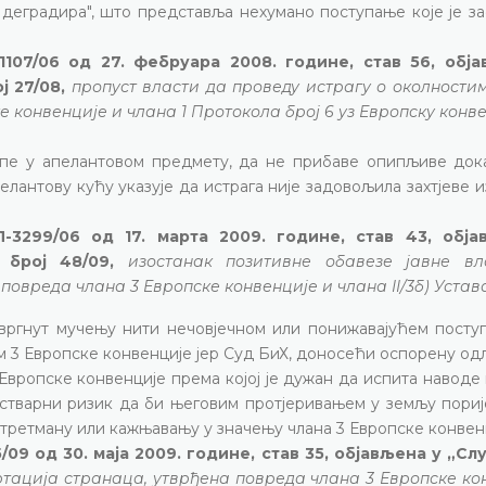
и деградира", што представља нехумано поступање које је 
107/06 од 27. фебруара 2008. године, став 56, обј
ј 27/08,
пропуст власти да проведу истрагу о околности
е конвенције и члана 1 Протокола број 6 уз Европску конв
пе у апелантовом предмету, да не прибаве опипљиве док
антову кућу указује да истрага није задовољила захтјеве и
-3299/06 од 17. марта 2009. године, став 43, обја
број 48/09,
изостанак позитивне обавезе јавне вл
овреда члана 3 Европске конвенције и члана II/3б) Устав
вргнут мучењу нити нечовјечном или понижавајућем посту
ом 3 Европске конвенције јер Суд БиХ, доносећи оспорену одл
Европске конвенције према којој је дужан да испита наводе
и стварни ризик да би његовим протјеривањем у земљу пори
третману или кажњавању у значењу члана 3 Европске конвен
/09 од 30. маја 2009. године, став 35, објављена у „С
тација странаца, утврђена повреда члана 3 Европске ко