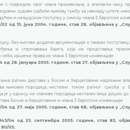
ези с повредом овог члана произвољна, а апеланти нису п
 редовни судови одбили њихову тужбу за накнаду штете ник
јућем и нељудском поступку у смислу члана 3 Европске конв
02 од 15. јуна 2004. године, став 28, објављена у „С
руку, без његове додатне аргументације о таквом поступању
јеђења и спречавања бијега, која не представља преко
 себи, кршење права из члана 3 Европске конвенције.
 од 28. јануара 2005. године, став 27, објављена у „С
анка ратних дејстава у Босни и Херцеговини надлежне вла
нова њихових породица, несталих током ратног сукоба у
да је у односу на чланове породица несталих лица дошло д
Устава Босне и Херцеговине и члана 3 Европске конвенције.
/04 од 27. маја 2005. године, став 68, објављена у „С
43/04 од 23. септембра 2005. године, став 83, обј
80/05;