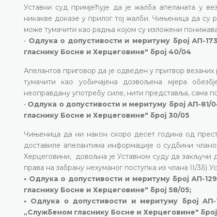
Уставни суд примјећује да је жалба апеланата у в
никакве доказе у прилог тој жалби. Чињеница да су
може тумачити као радња којом су изложени понижава
•
Одлука о допустивости и меритуму број АП-173/
гласнику Босне и Херцеговине" број 40/04
Апелантов приговор да је одведен у притвор везаних 
тумачити као уобичајена дозвољена мјера обезб
неоправдану употребу силе, нити представља, сама по
•
Одлука о допустивости и меритуму број АП-81/04
гласнику Босне и Херцеговине" број 30/05
Чињеница да ни након скоро десет година од прест
доставиле апелантима информације о судбини чла
Херцеговини, довољна је Уставном суду да закључи 
права на забрану нехуманог поступка из члана II/3б) 
• Одлука о допустивости и меритуму број АП-129
гласнику Босне и Херцеговине" број 58/05;
• Одлука о допустивости и меритуму број АП-1
„Службеном гласнику Босне и Херцеговине" број 