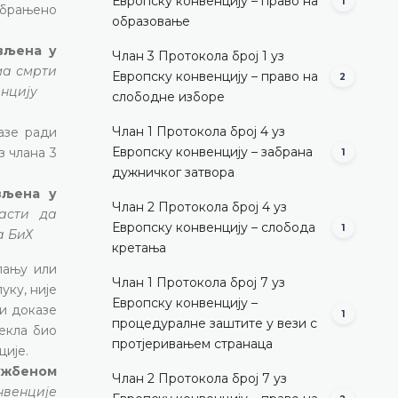
Европску конвенцију – право на
1
забрањено
образовање
ављена у
Члан 3 Протокола број 1 уз
ма смрти
Европску конвенцију – право на
2
енцију
слободне изборе
Члан 1 Протокола број 4 уз
азе ради
Европску конвенцију – забрана
з члана 3
1
дужничког затвора
вљена у
Члан 2 Протокола број 4 уз
асти да
Европску конвенцију – слобода
1
а БиХ
кретања
пању или
Члан 1 Протокола број 7 уз
уку, није
Европску конвенцију –
 и доказе
1
процедуралне заштите у вези с
јекла био
протјеривањем странаца
ције.
лужбеном
Члан 2 Протокола број 7 уз
нвенције