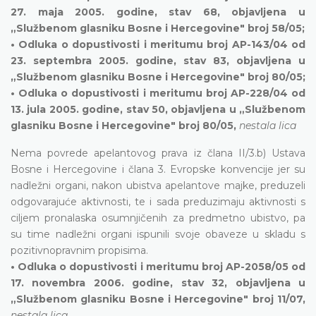
27. maja 2005. godine, stav 68, objavljena u
„Službenom glasniku Bosne i Hercegovine" broj 58/05;
• Odluka o dopustivosti i meritumu broj AP-143/04 od
23. septembra 2005. godine, stav 83, objavljena u
„Službenom glasniku Bosne i Hercegovine" broj 80/05;
• Odluka o dopustivosti i meritumu broj AP-228/04 od
13. jula 2005. godine, stav 50, objavljena u „Službenom
glasniku Bosne i Hercegovine" broj 80/05,
nestala lica
Nema povrede apelantovog prava iz člana II/3.b) Ustava
Bosne i Hercegovine i člana 3. Evropske konvencije jer su
nadležni organi, nakon ubistva apelantove majke, preduzeli
odgovarajuće aktivnosti, te i sada preduzimaju aktivnosti s
ciljem pronalaska osumnjičenih za predmetno ubistvo, pa
su time nadležni organi ispunili svoje obaveze u skladu s
pozitivnopravnim propisima.
• Odluka o dopustivosti i meritumu broj AP-2058/05 od
17. novembra 2006. godine, stav 32, objavljena u
„Službenom glasniku Bosne i Hercegovine" broj 11/07,
nestala lica