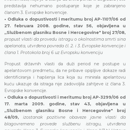
predstavlja nehumano postupanje koje je zabranjeno
članom 3. Evropske konvencije.
• Odluka o dopustivosti i meritumu broj AP-1107/06 od
27. februara 2008. godine, stav 56, objavljena u
„Službenom glasniku Bosne i Hercegovine" broj 27/08,
propust vlasti da provedu istragu o okolnostima smrti sina
apelanata, utvrđena povreda čl. 2. i 3. Evropske konvencije i
člana 1. Protokola broj 6 uz Evropsku konvenciju
Propust državnih vlasti da duži period ne postupe u
apelantovom predmetu, da ne pribave opipljive dokaze radi
identificiranja i hapšenja lica koja su minirala apelantovu
kuću ukazuje da istraga nije zadovoljila zahtjeve iz člana 3.
Evropske konvencije.
• Odluka o dopustivosti i meritumu broj AP-3299/06 od
17. marta 2009. godine, stav 43, objavljena u
„Službenom glasniku Bosne i Hercegovine" broj
48/09,
izostanak pozitivne obaveze javne vlasti da
blagovremeno provede službenu istragu, utvrđena