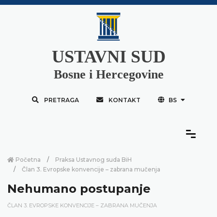
USTAVNI SUD
Bosne i Hercegovine
PRETRAGA
KONTAKT
BS
Početna
Praksa Ustavnog suda BiH
Član 3. Evropske konvencije – zabrana mučenja
Nehumano postupanje
ČLAN 3. EVROPSKE KONVENCIJE – ZABRANA MUČENJA