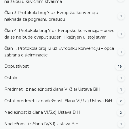
na žalbu u krivičnim stvarima
Član 3 Protokola broj 7 uz Evropsku konvenciju –
1
naknada za pogrešnu presudu
Član 4. Protokola broj 7 uz Evropsku konvenciju – pravo
1
da se ne bude dvaput suđen ili kažnjen u istoj stvari
Član 1. Protokola broj 12 uz Evropsku konvenciju – opća
1
zabrana diskriminacije
Dopustivost
19
Ostalo
1
Predmeti iz nadležnosti člana VI/3.а) Ustava BiH
1
Ostali predmeti iz nadležnosti člana VI/3.а) Ustava BiH
2
Nadležnost iz člana VI/3.c) Ustava BiH
2
Nadležnost iz člana IV/3.f) Ustava BiH
1