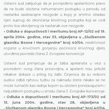
Ustavni sud zaključuje da je povrijeđeno apelanticino pravo
da ne bude izložena nehumanom postupku u periodu od
nastanka saobraćajne nezgode u kojoj je smrtno stradao
njen suprug do okončanja krivičnog postupka koji se vodi
protiv lica okrivljenog za nastanak ove nezgode.
• Odluka o dopustivosti i meritumu broj AP-12/02 od 19.
aprila 2004. godine, stav 33, objavljena u „Službenom
glasniku Bosne i Hercegovine" broj 40/04
,
neaktivnost
organa u krivičnom gonjenju počinioca krivičnog djela,
utvrđena povreda člana 3. Evropske konvencije
Ustavni sud primjećuje da je žalba apelanata u vezi s
povredom ovog člana proizvoljna, a apelanti nisu priložili
nikakve dokaze u prilog toj žalbi. Činjenica da su redovni
sudovi odbili njihovu tužbu za naknadu štete nikako se ne
može tumačiti kao radnja kojom su izloženi ponižavajućem i
neljudskom postupku u smislu člana 3. Evropske konvencije.
• Odluka o dopustivosti i meritumu broj AP-173/02 od
15. juna 2004. godine, stav 28, objavljena u
„Službenom glasniku Bosne i Hercegovine" broj 40/04