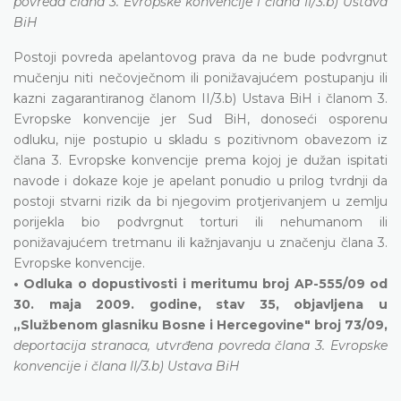
povreda člana 3. Evropske konvencije i člana II/3.b) Ustava
BiH
Postoji povreda apelantovog prava da ne bude podvrgnut
mučenju niti nečovječnom ili ponižavajućem postupanju ili
kazni zagarantiranog članom II/3.b) Ustava BiH i članom 3.
Evropske konvencije jer Sud BiH, donoseći osporenu
odluku, nije postupio u skladu s pozitivnom obavezom iz
člana 3. Evropske konvencije prema kojoj je dužan ispitati
navode i dokaze koje je apelant ponudio u prilog tvrdnji da
postoji stvarni rizik da bi njegovim protjerivanjem u zemlju
porijekla bio podvrgnut torturi ili nehumanom ili
ponižavajućem tretmanu ili kažnjavanju u značenju člana 3.
Evropske konvencije.
• Odluka o dopustivosti i meritumu broj AP-555/09 od
30. maja 2009. godine, stav 35, objavljena u
„Službenom glasniku Bosne i Hercegovine" broj 73/09,
deportacija stranaca, utvrđena povreda člana 3. Evropske
konvencije i člana II/3.b) Ustava BiH