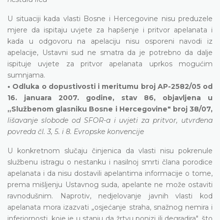
U situaciji kada vlasti Bosne i Hercegovine nisu preduzele
mjere da ispitaju uvjete za hapšenje i pritvor apelanata i
kada u odgovoru na apelaciju nisu osporeni navodi iz
apelacije, Ustavni sud ne smatra da je potrebno da dalje
ispituje uvjete za pritvor apelanata uprkos mogućim
sumnjama.
• Odluka o dopustivosti i meritumu broj AP-2582/05 od
16. januara 2007. godine, stav 86, objavljena u
„Službenom glasniku Bosne i Hercegovine" broj 38/07,
lišavanje slobode od SFOR-a i uvjeti za pritvor, utvrđena
povreda čl. 3, 5. i 8. Evropske konvencije
U konkretnom slučaju činjenica da vlasti nisu pokrenule
službenu istragu o nestanku i nasilnoj smrti člana porodice
apelanata i da nisu dostavili apelantima informacije o tome,
prema mišljenju Ustavnog suda, apelante ne može ostaviti
ravnodušnim. Naprotiv, nedjelovanje javnih vlasti kod
apelanata mora izazvati „osjećanje straha, snažnog nemira i
inferiornosti, koje je u stanju da žrtvu ponizi ili degradira", što