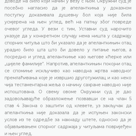
доводе на било који начин у везу с њом. Окружни суд је
посебно нагласио да је апеланткиња у доказном
поступку доказивала душевну бол која није била
усмјерена на њен углед, већ на патњу због повреде
очевог угледа. У вези с тим, Уставни суд нарочито
указује да у конкретном случају нема ништа у садржају
спорних читуља што би указало да је апеланткињин отац
урадио било шта што би довело у питање његов, а
посредно и углед апеланткиње као његове кћерке или
„цијеле фамилије“. Напротив, апеланткињин покојни отац
се спомиње искључиво као наводна жртва наводног
премлаћивања које је извршио друготужилац и као неко
чија тестаментарна жеља о начину сахране наводно није
испоштована. О свему овоме Окружни суд је дао
задовољавајуће образложење позвавши се на члан 5
став 4 Закона о заштити од клевете, уз закључак да
апеланткиња није доказала да је испуњен законски
услов из те одредбе за накнаду штете, односно да је
објављивањем спорног садржаја у читуљама повријеђен
и њен углед.