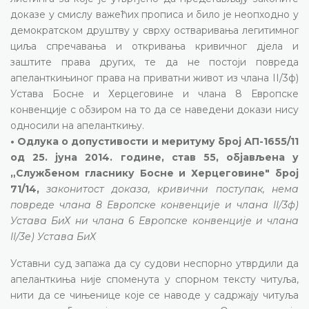
доказе у смислу важећих прописа и било је неопходно у
демократском друштву у сврху остваривања легитимног
циља спречавања и откривања кривичног дјела и
заштите права других, те да не постоји повреда
апеланткињиног права на приватни живот из члана II/3ф)
Устава Босне и Херцеговине и члана 8 Европске
конвенције с обзиром на то да се наведени докази нису
односили на апеланткињу.
• Одлука о допустивости и меритуму број АП-1655/11
од 25. јуна 2014. године, став 55, објављена у
„Службеном гласнику Босне и Херцеговине" број
71/14,
законитост доказа, кривични поступак, нема
повреде члана 8 Европске конвенције и члана II/3ф)
Устава БиХ ни члана 6 Европске конвенције и члана
II/3е) Устава БиХ
Уставни суд запажа да су судови неспорно утврдили да
апеланткиња није споменута у спорном тексту читуља,
нити да се чињенице које се наводе у садржају читуља