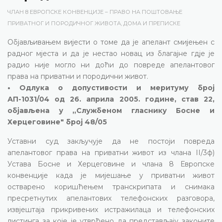
ЧЛАН 8 ЕВРОПСКЕ КОНВЕНЦИЈЕ – ПРАВО НА ПОШТОВАЊЕ
ПРИВАТНОГ И ПОРОДИЧНОГ ЖИВОТА, ДОМА И ПРЕПИСКЕ
Објављивањем вијести о томе да је апелант смијењен с
радног мјеста и да је нестао новац из благајне гдје је
радио није могло ни доћи до повреде апелантовог
права на приватни и породични живот.
• Одлука о допустивости и меритуму број
АП-1031/04 од 26. априла 2005. године, став 22,
објављена у „Службеном гласнику Босне и
Херцеговине" број 48/05
Уставни суд закључује да не постоји повреда
апелантовог права на приватни живот из члана II/3ф)
Устава Босне и Херцеговине и члана 8 Европске
конвенције када је мијешање у приватни живот
остварено коришћењем транскрипата и снимака
пресретнутих апелантових телефонских разговора,
извјештаја прикривених истражилаца и телефонских
листинга за које је утврђено да представљају законите