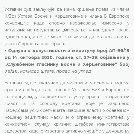
Уставни суд закључује да нема кршења права из члана
II/3ф) Устава Босне и Херцеговине и члана 8 Европске
конвенције када спорно изражавање изнесено у
читуљама не представља „мијешање“ у наведено право,
односно када се не може закључити да је апеланткиња
„жртва“ кршења овог права.
• Одлука о допустивости и меритуму број АП-96/19
од 14. октобра 2020. године, ст. 27−29, објављена у
„Службеном гласнику Босне и Херцеговинеˮ број
70/20,
накнада штете, право на углед
Уставни суд је закључио да мијешање у основна људска
права и слободе гарантоване Уставом БиХ и Европском
конвенцијом, у конкретном случају права на приватни
живот и на слободу кретања, које је извршено
наредбама уских сегмената извршне власти о обавезном
ношењу заштитних маски и о ограничењу кретања, у
конкретном случају кризних штабова министарстава
здравства, када је изостало активно учешће у доношењу