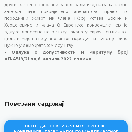
други казнено-поправни завод ради издржавања казне
затвора није повријеђено апелантово право на
породични живот из члана II/3ф) Устава Босне и
Херцеговине и члана 8 Европске конвенције јер је
одлука донесена на основу закона у сврху легитимног
циља и мијешање у апелантов породични живот је било
нужно у демократском друштву.
• Одлука о допустивости и меритуму број
АП-4519/21 од 6. априла 2022. године
Повезани садржај
ПРЕГЛЕДАЈТЕ СВЕ ИЗ - ЧЛАН 8 ЕВРОПСКЕ
КОНВЕНЦИЈЕ – ПРАВО НА ПОШТОВАЊЕ ПРИВАТНОГ