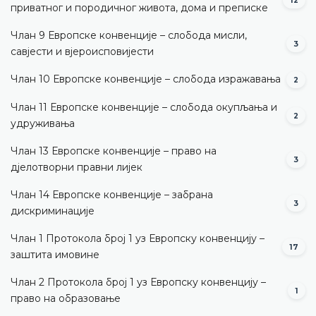
12
приватног и породичног живота, дома и преписке
Члан 9 Европске конвенције – слобода мисли,
3
савјести и вјероисповијести
Члан 10 Европске конвенције – слобода изражавања
2
Члан 11 Европске конвенције – слобода окупљања и
2
удруживања
Члан 13 Европске конвенције – право на
3
дјелотворни правни лијек
Члан 14 Европске конвенције – забрана
3
дискриминације
Члан 1 Протокола број 1 уз Европску конвенцију –
17
заштита имовине
Члан 2 Протокола број 1 уз Европску конвенцију –
1
право на образовање