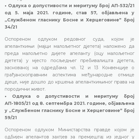
• Одлука о допустивости и меритуму број АП-532/21
од 5. маја 2021. године, став 57, објављена у
„Службеном гласнику Босне и Херцеговинеˮ број
34/21
Оспореном одлуком редовног суда, којом је
апеланткињи (мајци малољетног дјетета) наложено да
преда малољетно дијете апеланту (оцу малољетног
дјетета) у мјесто посљедњег пребивалишта дјетета,
заснованој на одредбама чл. 12 и 13 Конвенције о
грађанскоправним аспектима међународне отмице
дјеце, није дошло до кршења апеланткињиног права на
породични живот.
• Одлука о допустивости и меритуму број
АП-1805/21 од 8. септембра 2021. године, објављена
у „Службеном гласнику Босне и Херцеговинеˮ број
59/21
Оспореном одлуком Министарства правде којом је
одбијен апелантов захтјев за премјештај из једног у