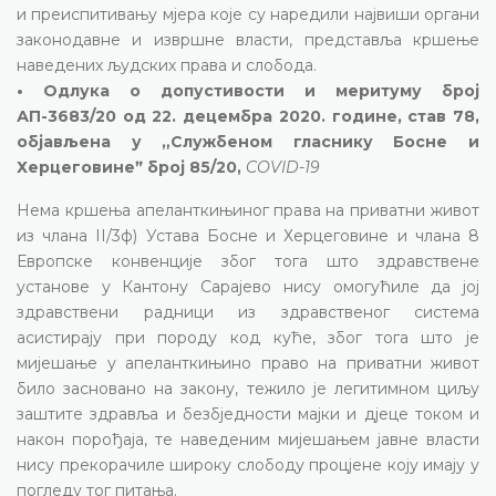
и преиспитивању мјера које су наредили највиши органи
законодавне и извршне власти, представља кршење
наведених људских права и слобода.
• Одлука о допустивости и меритуму број
АП-3683/20 од 22. децембра 2020. године, став 78,
објављена у „Службеном гласнику Босне и
Херцеговинеˮ број 85/20,
COVID-19
Нема кршења апеланткињиног права на приватни живот
из члана II/3ф) Устава Босне и Херцеговине и члана 8
Европске конвенције због тога што здравствене
установе у Кантону Сарајево нису омогућиле да јој
здравствени радници из здравственог система
асистирају при породу код куће, због тога што је
мијешање у апеланткињино право на приватни живот
било засновано на закону, тежило је легитимном циљу
заштите здравља и безбједности мајки и дјеце током и
након порођаја, те наведеним мијешањем јавне власти
нису прекорачиле широку слободу процјене коју имају у
погледу тог питања.