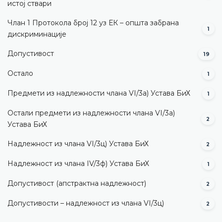
истој ствари
Члан 1 Протокола број 12 уз ЕК – општа забрана
1
дискриминације
Допустивост
19
Остало
1
Предмети из надлежности члана VI/3а) Устава БиХ
1
Остали предмети из надлежности члана VI/3а)
2
Устава БиХ
Надлежност из члана VI/3ц) Устава БиХ
2
Надлежност из члана IV/3ф) Устава БиХ
1
Допустивост (aпстрактна надлежност)
2
Допустивости – надлежност из члана VI/3ц)
2