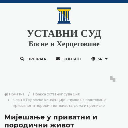
УСТАВНИ СУД
Босне и Херцеговине
ПРЕТРАГА
КОНТАКТ
SR
Почетна
Пракса Уставног суда БиХ
Члан 8 Европске конвенције – право на поштовање
приватног и породичног живота, дома и преписке
Мијешање у приватни и
породични живот