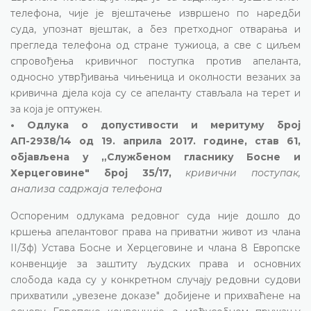
телефона, чије је вјештачење извршено по наредби
суда, упознат вјештак, а без претходног отварања и
прегледа телефона од стране тужиоца, а све с циљем
спровођења кривичног поступка против апеланта,
односно утврђивања чињеница и околности везаних за
кривична дјела која су се апеланту стављала на терет и
за која је оптужен.
• Одлука о допустивости и меритуму број
АП-2938/14 од 19. априла 2017. године, став 61,
објављена у „Службеном гласнику Босне и
Херцеговине" број 35/17,
кривични поступак,
анализа садржаја телефона
Оспореним одлукама редовног суда није дошло до
кршења апелантовог права на приватни живот из члана
II/3ф) Устава Босне и Херцеговине и члана 8 Европске
конвенције за заштиту људских права и основних
слобода када су у конкретном случају редовни судови
прихватили „увезене доказе" добијене и прихваћене на