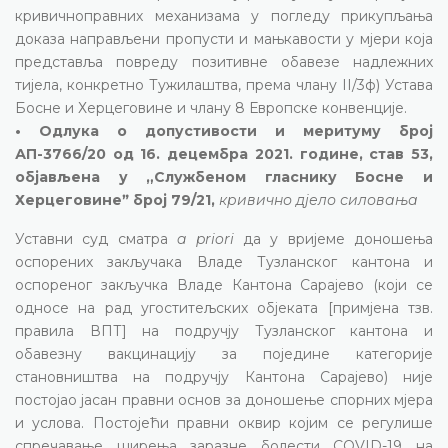
кривичноправних механизама у погледу прикупљања
доказа направљени пропусти и мањкавости у мјери која
представља повреду позитивне обавезе надлежних
тијела, конкретно Тужилаштва, према члану II/3ф) Устава
Босне и Херцеговине и члану 8 Европске конвенције.
• Одлука о допустивости и меритуму број
АП-3766/20 од 16. децембра 2021. године, став 53,
објављена у „Службеном гласнику Босне и
Херцеговинеˮ број 79/21,
кривично дјело силовања
Уставни суд сматра
a priori
да у вријеме доношења
оспорених закључака Владе Тузланског кантона и
оспореног закључка Владе Кантона Сарајево (који се
односе на рад угоститељских објеката [примјена тзв.
правила ВПТ] на подручју Тузланског кантона и
обавезну вакцинацију за поједине категорије
становништва на подручју Кантона Сарајево) није
постојао јасан правни основ за доношење спорних мјера
и услова. Постојећи правни оквир којим се регулише
спречавање ширења заразне болести COVID-19 на