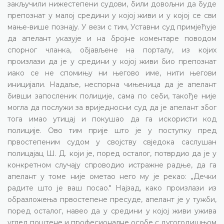
закључили нижестепени судови, били довољни да буде
препознат у малој средини у којој живи и у којој се сви
мање-више познају. У вези с тим, Уставни суд примјећује
да апелант указује и на бројне коментаре поводом
спорног чланка, објављене на порталу, из којих
произлази да је у средини у којој живи био препознат
иако се не спомињу ни његово име, нити његови
иницијали. Надаље, неспорна чињеница да је апелант
бивши запосленик полиције, сама по себи, такође није
могла да послужи за вриједносни суд да је апелант због
тога имао утицај и покушао да га искористи код
полиције. Ово тим прије што је у поступку пред
првостепеним судом у својству свједока саслушан
полицајац Ш. Д. који је, поред осталог, потврдио да је у
конкретном случају спроводио истражне радње, да га
апелант у томе није ометао него му је рекао: „Дечки
радите што је ваш посао." Најзад, како произлази из
образложења првостепене пресуде, апелант је у тужби,
поред осталог, навео да у средини у којој живи ужива
углед поштене и професионалне особе с дугогодишњом