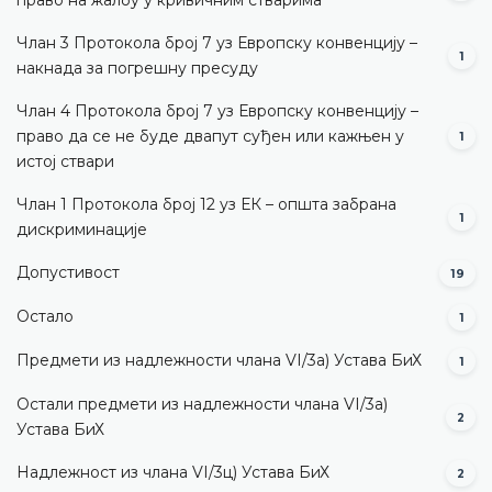
Члан 3 Протокола број 7 уз Европску конвенцију –
1
накнада за погрешну пресуду
Члан 4 Протокола број 7 уз Европску конвенцију –
право да се не буде двапут суђен или кажњен у
1
истој ствари
Члан 1 Протокола број 12 уз ЕК – општа забрана
1
дискриминације
Допустивост
19
Остало
1
Предмети из надлежности члана VI/3а) Устава БиХ
1
Остали предмети из надлежности члана VI/3а)
2
Устава БиХ
Надлежност из члана VI/3ц) Устава БиХ
2