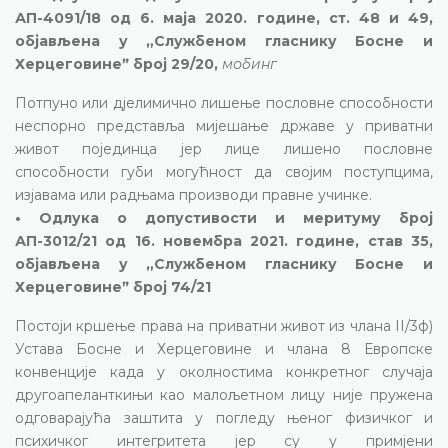
АП-4091/18 од 6. маја 2020. године, ст. 48 и 49,
објављена у „Службеном гласнику Босне и
Херцеговинеˮ број 29/20,
мобинг
Потпуно или дјелимично лишење пословне способности
неспорно представља мијешање државе у приватни
живот појединца јер лице лишено пословне
способности губи могућност да својим поступцима,
изјавама или радњама производи правне учинке.
• Одлука о допустивости и меритуму број
АП-3012/21 од 16. новембра 2021. године, став 35,
објављена у „Службеном гласнику Босне и
Херцеговинеˮ број 74/21
Постоји кршење права на приватни живот из члана II/3ф)
Устава Босне и Херцеговине и члана 8 Европске
конвенције када у околностима конкретног случаја
другоапеланткињи као малољетном лицу није пружена
одговарајућа заштита у погледу њеног физичког и
психичког интегритета јер су у примјени