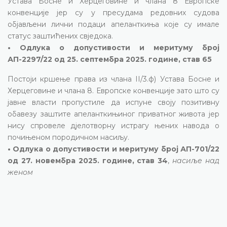
Устава Босне и Херцеговине и члана 8 Европске
конвенције јер су у пресудама редовних судова
објављени лични подаци апеланткиња које су имале
статус заштићених свједока.
• Одлука о допустивости и меритуму број
АП-2297/22 од 25. септембра 2025. године, став 65
Постоји кршење права из члана II/3.ф) Устава Босне и
Херцеговине и члана 8. Европске конвенције зато што су
јавне власти пропустиле да испуне своју позитивну
обавезу заштите апеланткињиног приватног живота јер
нису спровеле дјелотворну истрагу њених навода о
почињеном породичном насиљу.
• Одлука о допустивости и меритуму број АП-701/22
од 27. новембра 2025. године, став 34
,
насиље над
женом