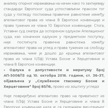
анализу спорног изражавања на начин како то захтијевају
стандарди Европског суда успостављени праксом тог
суда у погледу постизања правичне равнотеже између
апелантовог права из члана 8 Европске конвенције и
права тужених из члана 10 Европске конвенције. Стога,
Уставни суд сматра да оспореном одлуком Апелационог
суда, као коначном одлуком у предметном поступку,
није постигнута правична равнотежа између
апелантовог права на углед и права тужених на слободу
изражавања, чиме је дошло до кршења апелантовог
права из члана II/3ф) Устава Босне и Херцеговине и
члана 8 Европске конвенције.
• Одлука о допустивости и меритуму број
АП-5008/13 од 10. октобра 2016. године, ст. 36–37,
објављена у „Службеном гласнику Босне и
Херцеговине" број 85/16,
право на заштиту угледа
Није повријеђено апелантово право на приватност из
члана II/3ф) Устава Босне и Херцеговине и члана 8
Европске конвенције када је са садржајем вјештаченог