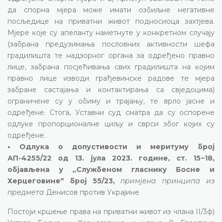
да спорна мјера може имати озбиљне негативне
посљедице на приватни живот подносиоца захтјева.
Мјере које су апеланту наметнуте у конкретном случају
(забрана предузимања пословних активности шефа
градилишта те надзорног органа за одређено правно
лице, забрана посјећивања свих градилишта на којим
правно лице изводи грађевинске радове те мјера
забране састајања и контактирања са свједоцима)
ограничене су у обиму и трајању, те врло јасне и
одређене. Стога, Уставни суд сматра да су оспорене
одлуке пропорционалне циљу и сврси због којих су
одређене.
• Одлука о допустивости и меритуму број
АП-4255/22 од 13. јула 2023. године, ст. 15−18,
објављена у „Службеном гласнику Босне и
Херцеговинеˮ број 55/23,
примјена принципа из
предмета
Денисов против Украјине
Постоји кршење права на приватни живот из члана II/3ф)