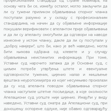
професионалних стандарда од стране новинара, на
основу чега би се, између осталог, могло закључити да
ли су тужени приликом објављивања спорног чланка
поступали разумно и у складу с професионалним
стандардима, на начин да су објављене информације
покушали верификовати с апелантом прије објављивања
и да ли су апеланту омогућили да одговори на наводе
изнесене у истом чланку, дакле да ли су поступали у
„доброј намјери", што би, како је већ наведено, могла
бити њихова одбрана од клевете и у случају
објављивања неистинитих информација. При томе,
Уставни суд нарочито запажа да је Основни суд, с
циљем потребе утврђења штете и евентуалне
одговорности тужених, цијенио налаз и мишљење
вјештака неуропсихијатра из којег несумњиво произлази
да су код апеланта поводом објављивања спорног
чланка наступиле штетне посљедице, а које околности
Апелациони суд уопште није цијенио. Имајући у виду
наведено, Уставни суд сматра да Апелациони суд, при
доношењу оспорене одлуке, није обавио одговарајућу