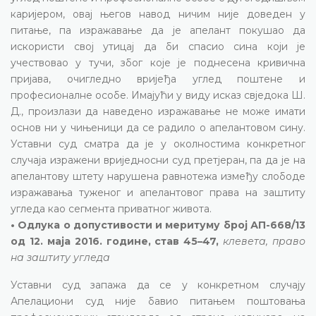
каријером, овај његов навод ничим није доведен у
питање, па изражавање да је апелант покушао да
искористи свој утицај да би спасио сина који је
учествовао у тучи, због које је поднесена кривична
пријава, очигледно вријеђа углед поштене и
професионалне особе. Имајући у виду исказ свједока Ш.
Д., произлази да наведено изражавање не може имати
основ ни у чињеници да се радило о апелантовом сину.
Уставни суд сматра да је у околностима конкретног
случаја изражени вриједносни суд претјеран, па да је на
апелантову штету нарушена равнотежа између слободе
изражавања туженог и апелантовог права на заштиту
угледа као сегмента приватног живота.
• Одлука о допустивости и меритуму број АП-668/13
од 12. маја 2016. године, став 45–47,
клевета, право
на заштиту угледа
Уставни суд запажа да се у конкретном случају
Апелациони суд није бавио питањем поштовања