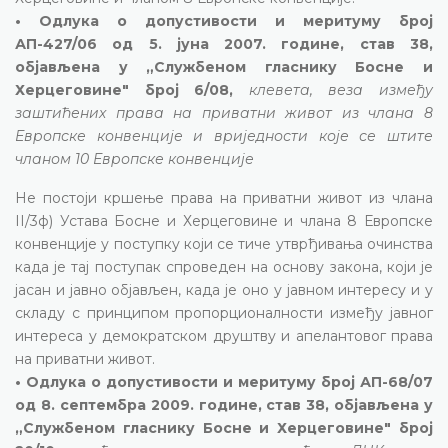
• Одлука о допустивости и меритуму број
АП-427/06 од 5. јуна 2007. године, став 38,
објављена у „Службеном гласнику Босне и
Херцеговине" број 6/08,
клевета, веза између
заштићених права на приватни живот из члана 8
Европске конвенције и вриједности које се штите
чланом 10 Европске конвенције
Не постоји кршење права на приватни живот из члана
II/3ф) Устава Босне и Херцеговине и члана 8 Европске
конвенције у поступку који се тиче утврђивања очинства
када је тај поступак спроведен на основу закона, који је
јасан и јавно објављен, када је оно у јавном интересу и у
складу с принципом пропорционалности између јавног
интереса у демократском друштву и апелантовог права
на приватни живот.
• Одлука о допустивости и меритуму број АП-68/07
од 8. септембра 2009. године, став 38, објављена у
„Службеном гласнику Босне и Херцеговине" број