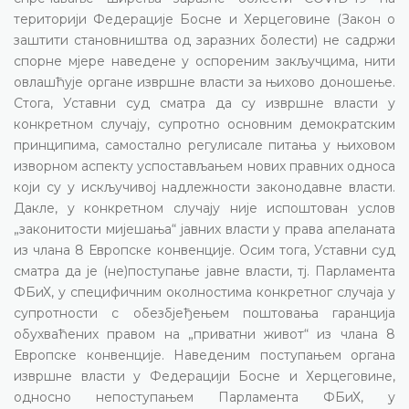
територији Федерације Босне и Херцеговине (Закон о
заштити становништва од заразних болести) не садржи
спорне мјере наведене у оспореним закључцима, нити
овлашћује органе извршне власти за њихово доношење.
Стога, Уставни суд сматра да су извршне власти у
конкретном случају, супротно основним демократским
принципима, самостално регулисале питања у њиховом
изворном аспекту успостављањем нових правних односа
који су у искључивој надлежности законодавне власти.
Дакле, у конкретном случају није испоштован услов
„законитости мијешања“ јавних власти у права апеланата
из члана 8 Европске конвенције. Осим тога, Уставни суд
сматра да је (не)поступање јавне власти, тј. Парламента
ФБиХ, у специфичним околностима конкретног случаја у
супротности с обезбјеђењем поштовања гаранција
обухваћених правом на „приватни живот“ из члана 8
Европске конвенције. Наведеним поступањем органа
извршне власти у Федерацији Босне и Херцеговине,
односно непоступањем Парламента ФБиХ, у