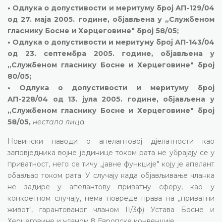
• Одлука о допустивости и меритуму број АП-129/04
од 27. маја 2005. године, објављена у „Службеном
гласнику Босне и Херцеговине" број 58/05;
• Одлука о допустивости и меритуму број АП-143/04
од 23. септембра 2005. године, објављена у
„Службеном гласнику Босне и Херцеговине" број
80/05;
• Одлука о допустивости и меритуму број
АП-228/04 од 13. јула 2005. године, објављена у
„Службеном гласнику Босне и Херцеговине" број
58/05,
нестала лица
Новински наводи о апелантовој дјелатности као
заповједника војне јединице током рата не убрајају се у
приватност, него се тичу „јавне функције" коју је апелант
обављао током рата. У случају када објављивање чланка
не задире у апелантову приватну сферу, као у
конкретном случају, нема повреде права на „приватни
живот", гарантованог чланом II/3ф) Устава Босне и
Херцеговине и чланом 8 Европске конвенције.