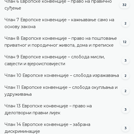
Члан 6 Европске конвенције – право на правично
32
суђење
Члан 7 Европске конвенције – кажњавање само на
2
основу закона
Члан 8 Европске конвенције – право на поштовање
12
приватног и породичног живота, дома и преписке
Члан 9 Европске конвенције – слобода мисли,
3
савјести и вјероисповијести
Члан 10 Европске конвенције – слобода изражавања
2
Члан 11 Европске конвенције – слобода окупљања и
2
удруживања
Члан 13 Европске конвенције – право на
3
дјелотворни правни лијек
Члан 14 Европске конвенције – забрана
3
дискриминације