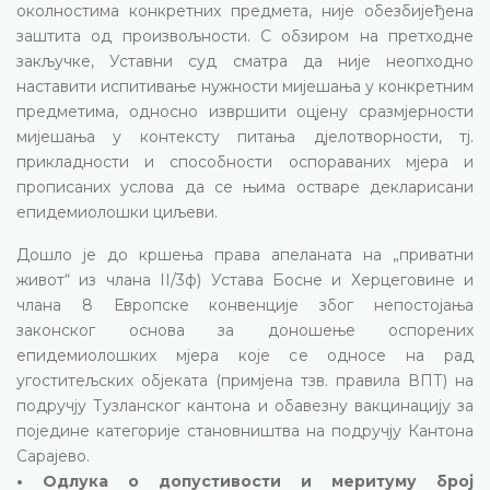
околностима конкретних предмета, није обезбијеђена
заштита од произвољности. С обзиром на претходне
закључке, Уставни суд сматра да није неопходно
наставити испитивање нужности мијешања у конкретним
предметима, односно извршити оцјену сразмјерности
мијешања у контексту питања дјелотворности, тј.
прикладности и способности оспораваних мјера и
прописаних услова да се њима остваре декларисани
епидемиолошки циљеви.
Дошло је до кршења права апеланата на „приватни
живот“ из члана II/3ф) Устава Босне и Херцеговине и
члана 8 Европске конвенције због непостојања
законског основа за доношење оспорених
епидемиолошких мјера које се односе на рад
угоститељских објеката (примјена тзв. правила ВПТ) на
подручју Тузланског кантона и обавезну вакцинацију за
поједине категорије становништва на подручју Кантона
Сарајево.
• Одлука о допустивости и меритуму број