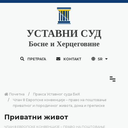
УСТАВНИ СУД
Босне и Херцеговине
ПРЕТРАГА
КОНТАКТ
SR
Почетна
Пракса Уставног суда БиХ
Члан 8 Европске конвенције – право на поштовање
приватног и породичног живота, дома и преписке
Приватни живот
ЧЛАН 8 ЕВРОПСКЕ КОНВЕНЦИЈЕ – ПРАВО НА ПОШТОВАЊЕ