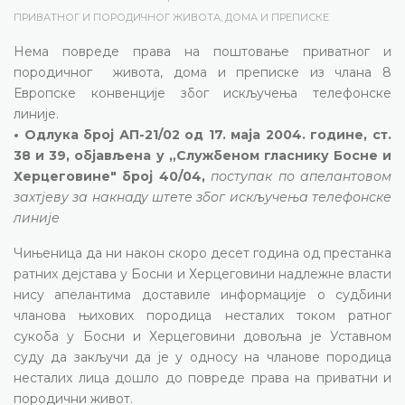
ПРИВАТНОГ И ПОРОДИЧНОГ ЖИВОТА, ДОМА И ПРЕПИСКЕ
Нема повреде права на поштовање приватног и
породичног живота, дома и преписке из члана 8
Европске конвенције због искључења телефонске
линије.
• Одлука број АП-21/02 од 17. маја 2004. године, ст.
38 и 39, објављена у „Службеном гласнику Босне и
Херцеговине" број 40/04,
поступак по апелантовом
захтјеву за накнаду штете због искључења телефонске
линије
Чињеница да ни након скоро десет година од престанка
ратних дејстава у Босни и Херцеговини надлежне власти
нису апелантима доставиле информације о судбини
чланова њихових породица несталих током ратног
сукоба у Босни и Херцеговини довољна је Уставном
суду да закључи да је у односу на чланове породица
несталих лица дошло до повреде права на приватни и
породични живот.