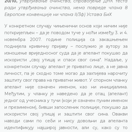
20/10,
утврђивање очинства, спровођење ДНК теста
ради утврђивања очинства, нема повреде члана 8
Европске конвенције ни члана II/3ф) Устава БиХ
У конкретном случају чињенични основ који ничим није
поткријепљен – да је поводом туче у ноћи између 3. и 4.
новембра 2007. године полиција са закашњењем
поднијела кривичну пријаву – послужио је аутору за
изношење вриједносног суда да је апелант покушао да
искористи „свој утицај и спаси свог сина". Надаље, у
конкретном случају апелант је приватно лице, а не јавна
личност, па је сходно томе могао да захтијева нарочиту
заштиту свог права на приватни живот. У спорном чланку
апелант није означен именом, као ни иницијалима.
Међутим, у чланку је наведено да је отац (апелант)
једног од учесника у тучи (који је означен пуним именом
и презименом), бивши запосленик полиције, покушао да
искористи свој утицај и заштити свог сина. Овакви
наводи сами по себи и нису довољни да апеланта
идентификују најширој јавности, али су, како су то