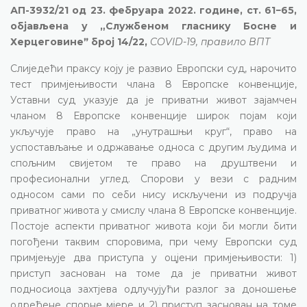
АП-3932/21 од 23. фебруара 2022. године, ст. 61−65,
објављена у „Службеном гласнику Босне и
Херцеговинеˮ број 14/22,
COVID-19, правило ВПТ
Слиједећи праксу коју је развио Европски суд, нарочито
тест примјењивости члана 8 Европске конвенције,
Уставни суд указује да је приватни живот зајамчен
чланом 8 Европске конвенције широк појам који
укључује право на „унутрашњи круг“, право на
успостављање и одржавање односа с другим људима и
спољним свијетом те право на друштвени и
професионални углед. Спорови у вези с радним
односом сами по себи нису искључени из подручја
приватног живота у смислу члана 8 Европске конвенције.
Постоје аспекти приватног живота који би могли бити
погођени таквим споровима, при чему Европски суд
примјењује два приступа у оцјени примјењивости: 1)
приступ заснован на томе да је приватни живот
подносиоца захтјева одлучујући разлог за доношење
одређене спорне мјере и 2) приступ заснован на томе