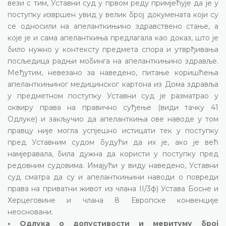
вези с тим, Уставни суд у првом реду примјећује да је у
поступку извршен увид у велик број докумената који су
се односили на апеланткињино здравствено стање, а
које је и сама апеланткиња предлагала као доказ, што је
било нужно у контексту предмета спора и утврђивања
посљедица радњи мобинга на апеланткињино здравље.
Међутим, невезано за наведено, питање коришћења
апеланткињиног медицинског картона из Дома здравља
у предметном поступку Уставни суд је разматрао у
оквиру права на правично суђење (види тачку 41
Одлуке) и закључио да апеланткиња ове наводе у том
правцу није могла успјешно истицати тек у поступку
пред Уставним судом будући да их је, ако је већ
намјеравала, била дужна да користи у поступку пред
редовним судовима. Имајући у виду наведено, Уставни
суд сматра да су и апеланткињини наводи о повреди
права на приватни живот из члана II/3ф) Устава Босне и
Херцеговине и члана 8 Европске конвенције
неосновани.
• Одлука о допустивости и меритуму број