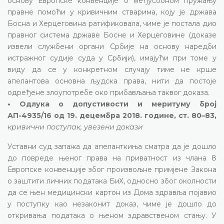
основу Европске конвенције о међусобном пружању
правне помоћи у кривичним стварима, коју је држава
Босна и Херцеговина ратификовала, чиме је постала дио
правног система државе Босне и Херцеговине (доказе
извели службени органи Србије на основу наредби
истражног судије суда у Србији), имајући при томе у
виду да се у конкретном случају тиме не крше
апелантова основна људска права, нити да постоје
одређене злоупотребе око прибављања таквог доказа.
• Одлука о допустивости и меритуму број
АП-4935/16 од 19. децембра 2018. године, ст. 80–83,
кривични поступак, увезени докази
Уставни суд запажа да апеланткиња сматра да је дошло
до повреде њеног права на приватност из члана 8
Европске конвенције због произвољне примјене Закона
о заштити личних података БиХ, односно због околности
да се њен медицински картон из Дома здравља појавио
у поступку као незаконит доказ, чиме је дошло до
откривања података о њеном здравственом стању. У