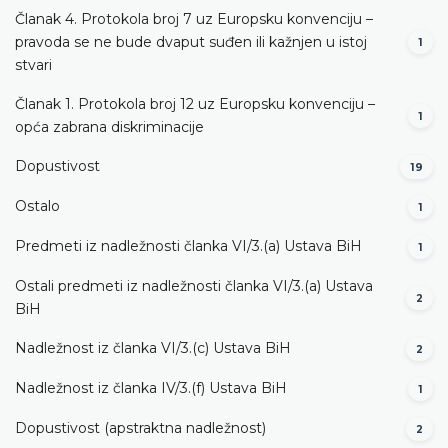
Članak 4. Protokola broj 7 uz Europsku konvenciju –
pravoda se ne bude dvaput suđen ili kažnjen u istoj
1
stvari
Članak 1. Protokola broj 12 uz Europsku konvenciju –
1
opća zabrana diskriminacije
Dopustivost
19
Ostalo
1
Predmeti iz nadležnosti članka VI/3.(a) Ustava BiH
1
Ostali predmeti iz nadležnosti članka VI/3.(a) Ustava
2
BiH
Nadležnost iz članka VI/3.(c) Ustava BiH
2
Nadležnost iz članka IV/3.(f) Ustava BiH
1
Dopustivost (apstraktna nadležnost)
2