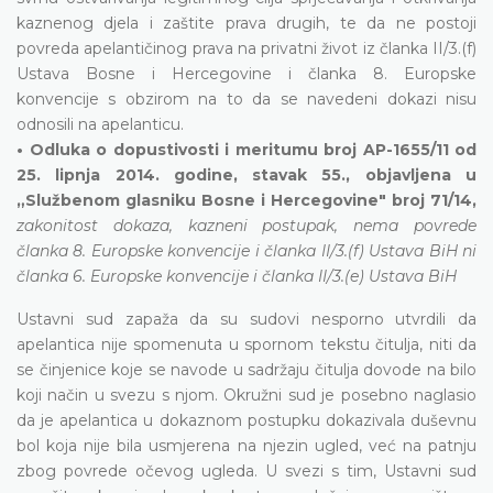
kaznenog djela i zaštite prava drugih, te da ne postoji
povreda apelantičinog prava na privatni život iz članka II/3.(f)
Ustava Bosne i Hercegovine i članka 8. Europske
konvencije s obzirom na to da se navedeni dokazi nisu
odnosili na apelanticu.
• Odluka o dopustivosti i meritumu broj AP-1655/11 od
25. lipnja 2014. godine, stavak 55., objavljena u
„Službenom glasniku Bosne i Hercegovine" broj 71/14,
zakonitost dokaza, kazneni postupak, nema povrede
članka 8. Europske konvencije i članka II/3.(f) Ustava BiH ni
članka 6. Europske konvencije i članka II/3.(e) Ustava BiH
Ustavni sud zapaža da su sudovi nesporno utvrdili da
apelantica nije spomenuta u spornom tekstu čitulja, niti da
se činjenice koje se navode u sadržaju čitulja dovode na bilo
koji način u svezu s njom. Okružni sud je posebno naglasio
da je apelantica u dokaznom postupku dokazivala duševnu
bol koja nije bila usmjerena na njezin ugled, već na patnju
zbog povrede očevog ugleda. U svezi s tim, Ustavni sud