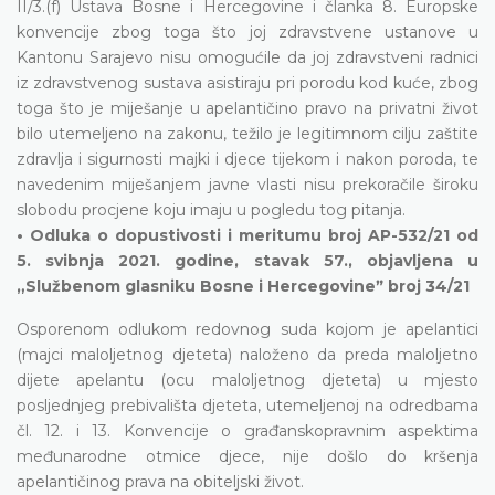
II/3.(f) Ustava Bosne i Hercegovine i članka 8. Europske
konvencije zbog toga što joj zdravstvene ustanove u
Kantonu Sarajevo nisu omogućile da joj zdravstveni radnici
iz zdravstvenog sustava asistiraju pri porodu kod kuće, zbog
toga što je miješanje u apelantičino pravo na privatni život
bilo utemeljeno na zakonu, težilo je legitimnom cilju zaštite
zdravlja i sigurnosti majki i djece tijekom i nakon poroda, te
navedenim miješanjem javne vlasti nisu prekoračile široku
slobodu procjene koju imaju u pogledu tog pitanja.
• Odluka o dopustivosti i meritumu broj AP-532/21 od
5. svibnja 2021. godine, stavak 57., objavljena u
„Službenom glasniku Bosne i Hercegovineˮ broj 34/21
Osporenom odlukom redovnog suda kojom je apelantici
(majci maloljetnog djeteta) naloženo da preda maloljetno
dijete apelantu (ocu maloljetnog djeteta) u mjesto
posljednjeg prebivališta djeteta, utemeljenoj na odredbama
čl. 12. i 13. Konvencije o građanskopravnim aspektima
međunarodne otmice djece, nije došlo do kršenja
apelantičinog prava na obiteljski život.