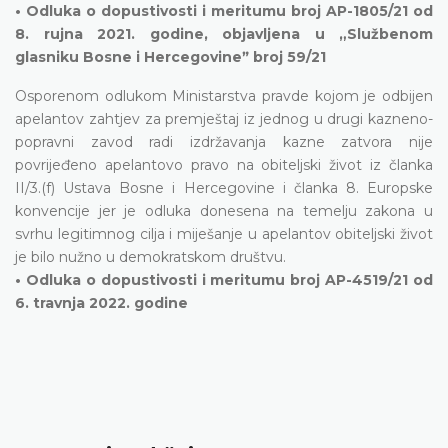
• Odluka o dopustivosti i meritumu broj AP-1805/21 od
8. rujna 2021. godine, objavljena u „Službenom
glasniku Bosne i Hercegovineˮ broj 59/21
Osporenom odlukom Ministarstva pravde kojom je odbijen
apelantov zahtjev za premještaj iz jednog u drugi kazneno-
popravni zavod radi izdržavanja kazne zatvora nije
povrijeđeno apelantovo pravo na obiteljski život iz članka
II/3.(f) Ustava Bosne i Hercegovine i članka 8. Europske
konvencije jer je odluka donesena na temelju zakona u
svrhu legitimnog cilja i miješanje u apelantov obiteljski život
je bilo nužno u demokratskom društvu.
• Odluka o dopustivosti i meritumu broj AP-4519/21 od
6. travnja 2022. godine