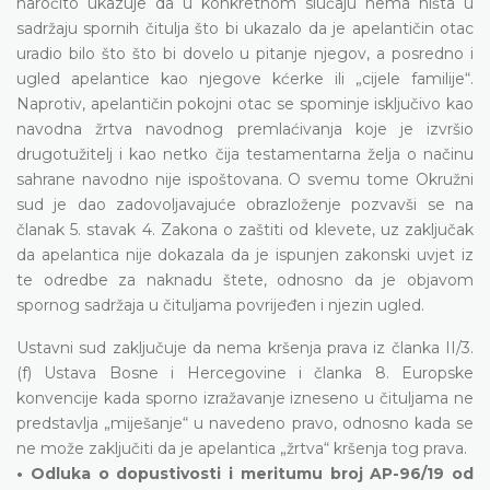
naročito ukazuje da u konkretnom slučaju nema ništa u
sadržaju spornih čitulja što bi ukazalo da je apelantičin otac
uradio bilo što što bi dovelo u pitanje njegov, a posredno i
ugled apelantice kao njegove kćerke ili „cijele familije“.
Naprotiv, apelantičin pokojni otac se spominje isključivo kao
navodna žrtva navodnog premlaćivanja koje je izvršio
drugotužitelj i kao netko čija testamentarna želja o načinu
sahrane navodno nije ispoštovana. O svemu tome Okružni
sud je dao zadovoljavajuće obrazloženje pozvavši se na
članak 5. stavak 4. Zakona o zaštiti od klevete, uz zaključak
da apelantica nije dokazala da je ispunjen zakonski uvjet iz
te odredbe za naknadu štete, odnosno da je objavom
spornog sadržaja u čituljama povrijeđen i njezin ugled.
Ustavni sud zaključuje da nema kršenja prava iz članka II/3.
(f) Ustava Bosne i Hercegovine i članka 8. Europske
konvencije kada sporno izražavanje izneseno u čituljama ne
predstavlja „miješanje“ u navedeno pravo, odnosno kada se
ne može zaključiti da je apelantica „žrtva“ kršenja tog prava.
• Odluka o dopustivosti i meritumu broj AP-96/19 od