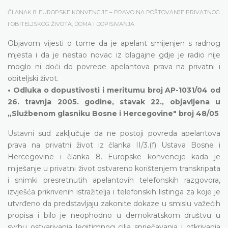
ČLANAK 8. EUROPSKE KONVENCIJE – PRAVO NA POŠTOVANJE PRIVATNOG
I OBITELJSKOG ŽIVOTA, DOMA I DOPISIVANJA
Objavom vijesti o tome da je apelant smijenjen s radnog
mjesta i da je nestao novac iz blagajne gdje je radio nije
moglo ni doći do povrede apelantova prava na privatni i
obiteljski život.
• Odluka o dopustivosti i meritumu broj AP-1031/04 od
26. travnja 2005. godine, stavak 22., objavljena u
„Službenom glasniku Bosne i Hercegovine" broj 48/05
Ustavni sud zaključuje da ne postoji povreda apelantova
prava na privatni život iz članka II/3.(f) Ustava Bosne i
Hercegovine i članka 8. Europske konvencije kada je
miješanje u privatni život ostvareno korištenjem transkripata
i snimki presretnutih apelantovih telefonskih razgovora,
izvješća prikrivenih istražitelja i telefonskih listinga za koje je
utvrđeno da predstavljaju zakonite dokaze u smislu važećih
propisa i bilo je neophodno u demokratskom društvu u
svrhu ostvarivanja legitimnog cilja sprječavanja i otkrivanja