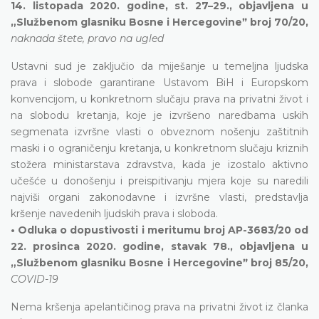
14. listopada 2020. godine, st. 27–29., objavljena u
„Službenom glasniku Bosne i Hercegovineˮ broj 70/20,
naknada štete, pravo na ugled
Ustavni sud je zaključio da miješanje u temeljna ljudska
prava i slobode garantirane Ustavom BiH i Europskom
konvencijom, u konkretnom slučaju prava na privatni život i
na slobodu kretanja, koje je izvršeno naredbama uskih
segmenata izvršne vlasti o obveznom nošenju zaštitnih
maski i o ograničenju kretanja, u konkretnom slučaju kriznih
stožera ministarstava zdravstva, kada je izostalo aktivno
učešće u donošenju i preispitivanju mjera koje su naredili
najviši organi zakonodavne i izvršne vlasti, predstavlja
kršenje navedenih ljudskih prava i sloboda.
• Odluka o dopustivosti i meritumu broj AP-3683/20 od
22. prosinca 2020. godine, stavak 78., objavljena u
„Službenom glasniku Bosne i Hercegovineˮ broj 85/20,
COVID-19
Nema kršenja apelantičinog prava na privatni život iz članka