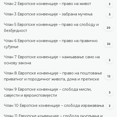
Члан 2 Европске конвенције – право на живот
2
Члан 3 Европске конвенције – забрана мучења
3
Члан 5 Европске конвенције – право на слободу и
20
безбједност
Члан 6 Европске конвенције – право на правично
32
суђење
Члан 7 Европске конвенције – кажњавање само на
2
основу закона
Члан 8 Европске конвенције – право на поштовање
12
приватног и породичног живота, дома и преписке
Члан 9 Европске конвенције – слобода мисли,
3
савјести и вјероисповијести
Члан 10 Европске конвенције – слобода изражавања
2
Члан 11 Европске конвенције – слобода окупљања и