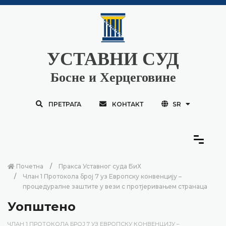
УСТАВНИ СУД
Босне и Херцеговине
ПРЕТРАГА
КОНТАКТ
SR
Почетна
Пракса Уставног суда БиХ
Члан 1 Протокола број 7 уз Европску конвенцију –
процедуралне заштите у вези с протјеривањем странаца
Уопштено
ЧЛАН 1 ПРОТОКОЛА БРОЈ 7 УЗ ЕВРОПСКУ КОНВЕНЦИЈУ –