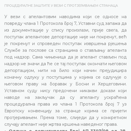
ПРОЦЕДУРАЛНЕ ЗАШТИТЕ У ВЕЗИ С ПРОТЈЕРИВАЊЕМ СТРАНАЦА
У вези с апелантовим наводима који се односе на
повреду члана 1 Протокола број 7, Уставни суд запажа да
из документације у спису произлази, прије свега, да
поступак апелантове депортације није ни покренут, већ
је покренут и спроведен поступак извршења рјешења
Службе за послове са странцима о стављању апеланта
под надзор. Сама чињеница да је апелант стављен под
надзор не значи да ће се тај поступак окончати његовом
депортацијом, нити на било који начин прејудицира
коначну одлуку у поступцима у којима се одлучује о
његовом праву на боравак у Босни и Херцеговини.
Уставном суду нису предочени никакви докази који
наводе на закључак да су апеланту ускраћена
процедурална права из члана 1 Протокола број 7 уз
Европску конвенцију за странце којима се пријети
протјеривањем. Према томе, слиједи да у конкретном
случају апелант није жртва кршења наведеног права.
• Одлука о допустивости број АП-3307/08 од 28.