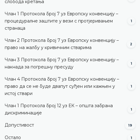
слобода кретања
Члан 1 Протокола број 7 уз Европску конвенцију –
процедуралне заштите у вези с протјеривањем
1
странаца
Члан 2 Протокола број 7 уз Европску конвенцију –
2
право на жалбу у кривичним стварима
Члан 3 Протокола број 7 уз Европску конвенцију –
1
накнада за погрешну пресуду
Члан 4 Протокола број 7 уз Европску конвенцију –
право да се не буде двапут суђен или кажњен у
1
истој ствари
Члан 1 Протокола број 12 уз ЕК – општа забрана
1
дискриминације
Допустивост
19
Остало
1