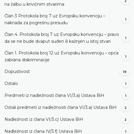
2
na žalbu u krivičnim stvarima
Član 3 Protokola broj 7 uz Evropsku konvenciju –
1
naknada za pogrešnu presudu
Član 4. Protokola broj 7 uz Evropsku konvenciju – pravo
1
da se ne bude dvaput suđen ili kažnjen u istoj stvari
Član 1. Protokola broj 12 uz Evropsku konvenciju – opća
1
zabrana diskriminacije
Dopustivost
19
Ostalo
1
Predmeti iz nadležnosti člana VI/3.а) Ustava BiH
1
Ostali predmeti iz nadležnosti člana VI/3.а) Ustava BiH
2
Nadležnost iz člana VI/3.c) Ustava BiH
2
Nadležnost iz člana IV/3.f) Ustava BiH
1