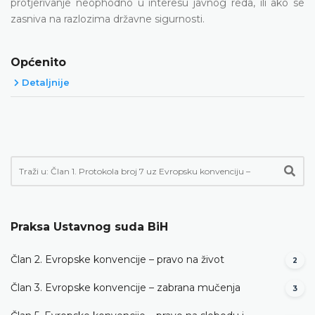
protjerivanje neophodno u interesu javnog reda, ili ako se
zasniva na razlozima državne sigurnosti.
Općenito
Detaljnije
Praksa Ustavnog suda BiH
Član 2. Evropske konvencije – pravo na život
2
Član 3. Evropske konvencije – zabrana mučenja
3