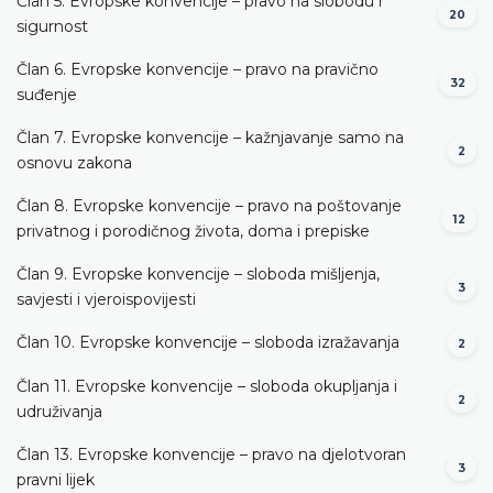
Član 5. Evropske konvencije – pravo na slobodu i
20
sigurnost
Član 6. Evropske konvencije – pravo na pravično
32
suđenje
Član 7. Evropske konvencije – kažnjavanje samo na
2
osnovu zakona
Član 8. Evropske konvencije – pravo na poštovanje
12
privatnog i porodičnog života, doma i prepiske
Član 9. Evropske konvencije – sloboda mišljenja,
3
savjesti i vjeroispovijesti
Član 10. Evropske konvencije – sloboda izražavanja
2
Član 11. Evropske konvencije – sloboda okupljanja i
2
udruživanja
Član 13. Evropske konvencije – pravo na djelotvoran
3
pravni lijek