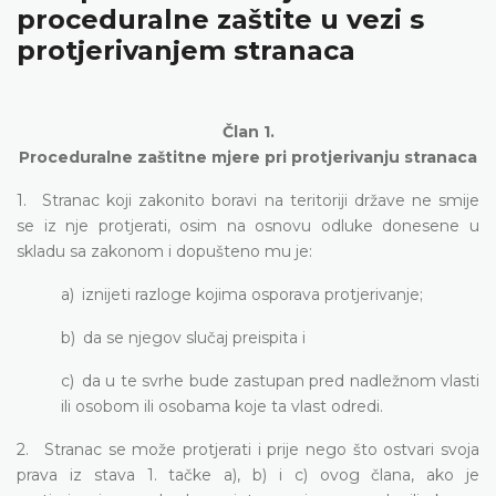
proceduralne zaštite u vezi s
protjerivanjem stranaca
Član 1.
Proceduralne zaštitne mjere pri protjerivanju stranaca
1. Stranac koji zakonito boravi na teritoriji države ne smije
se iz nje protjerati, osim na osnovu odluke donesene u
skladu sa zakonom i dopušteno mu je:
a) iznijeti razloge kojima osporava protjerivanje;
b) da se njegov slučaj preispita i
c) da u te svrhe bude zastupan pred nadležnom vlasti
ili osobom ili osobama koje ta vlast odredi.
2. Stranac se može protjerati i prije nego što ostvari svoja
prava iz stava 1. tačke a), b) i c) ovog člana, ako je