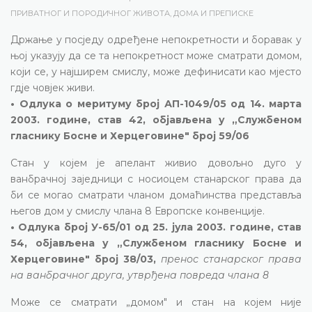
ПРИВАТНОГ И ПОРОДИЧНОГ ЖИВОТА, ДОМА И ПРЕПИСКЕ
Држање у посједу одређене непокретности и боравак у
њој указују да се та непокретност може сматрати домом,
који се, у најширем смислу, може дефинисати као мјесто
гдје човјек живи.
• Одлука о меритуму број АП-1049/05 од 14. марта
2003. године, став 42, објављена у „Службеном
гласнику Босне и Херцеговине" број 59/06
Стан у којем је апелант живио довољно дуго у
ванбрачној заједници с носиоцем станарског права да
би се могао сматрати чланом домаћинства представља
његов дом у смислу члана 8 Европске конвенције.
• Одлука број У-65/01 од 25. јула 2003. године, став
54, објављена у „Службеном гласнику Босне и
Херцеговине" број 38/03,
пренос станарског права
на ванбрачног друга, утврђена повреда члана 8
Може се сматрати „домом" и стан на којем није