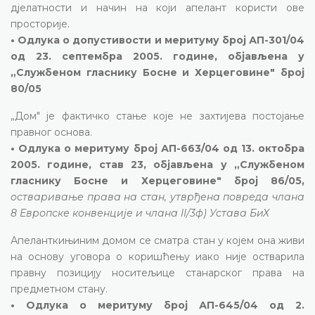
дјелатности и начин на који апелант користи ове
просторије.
• Одлука о допустивости и меритуму број АП-301/04
од 23. септембра 2005. године, објављена у
„Службеном гласнику Босне и Херцеговине" број
80/05
„Дом" је фактичко стање које не захтијева постојање
правног основа.
• Одлука о меритуму број АП-663/04 од 13. октобра
2005. године, став 23, објављена у „Службеном
гласнику Босне и Херцеговине" број 86/05,
остваривање права на стан, утврђена повреда члана
8 Европске конвенције и члана II/3ф) Устава БиХ
Апеланткињиним домом се сматра стан у којем она живи
на основу уговора о коришћењу иако није остварила
правну позицију носитељице станарског права на
предметном стану.
• Одлука о меритуму број АП-645/04 од 2.