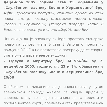
децембра 2005. године, став 39, објављена у
„Службеном гласнику Босне и Херцеговине" број
41/06,
грађански поступак, стицање права на стан
након што је носиоцу станарског права отказан
уговор о коришћењу, утврђена повреда члана 8
Европске конвенције и члана II/3ф) Устава БиХ
Чињеница да је апеланту ex lege престало станарско
право на основу члана 5 став 3 Закона о престанку
примјене ЗОНС-а не представља препреку да се спорни
стан може сматрати његовим домом.
• Одлука о меритуму број АП-964/04 од 3.
децембра 2005. године, ст. 23 и 24, објављена у
„Службеном гласнику Босне и Херцеговине" број
20/06
С обзиром на чињенице да је апеланткиња у дугом
временском периоду живјела са својим дједом у
спорном стану, те да је наставила да га користи и
послије његове смрти, предметни стан представља њен