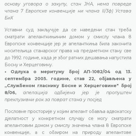
основу уговора о закупу, стан ЈНА, нема повреде
члана 7 Европске конвенције ни члана II/3ф) Устава
БиХ
Уставни суд закључује да се наведени стан треба
сматрати апеланткињиним домом у смислу члана 8
Европске конвенције јер је апеланткиња била законита
носитељица станарског права на предметном стану све
до 1992. године, када је због ратних дешавања напустила
Босну и Херцеговину.
• Одлука о меритуму број АП-1082/04 од 13.
септембра 2005. године, став 22, објављена у
„Службеном гласнику Босне и Херцеговине" број
8/06,
апелација одбијена јер је пропуштен
преклузивни рок за поврат стана у посјед
Пословне просторије у којим апелант обавља адвокатску
дјелатност у конкретном случају се могу сматрати
апелантовим домом у смислу значења члана 8 Европске
конвенције, а с обзиром на природу апелантове