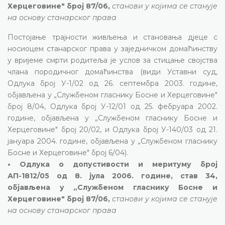
Херцеговине" број 87/06,
станови у којима се станује
на основу станарског права
Постојање трајности живљења и становања дјеце с
носиоцем станарског права у заједничком домаћинству
у вријеме смрти родитеља је услов за стицање својства
члана породичног домаћинства (види Уставни суд,
Одлука број У-1/02 од 26. септембра 2003. године,
објављена у „Службеном гласнику Босне и Херцеговине"
број 8/04, Одлука број У-12/01 од 25. фебруара 2002.
године, објављена у „Службеном гласнику Босне и
Херцеговине" број 20/02, и Одлука број У-140/03 од 21.
јануара 2004. године, објављена у „Службеном гласнику
Босне и Херцеговине" број 6/04).
• Одлука о допустивости и меритуму број
АП-1812/05 од 8. јула 2006. године, став 34,
објављена у „Службеном гласнику Босне и
Херцеговине" број 87/06,
станови у којима се станује
на основу станарског права