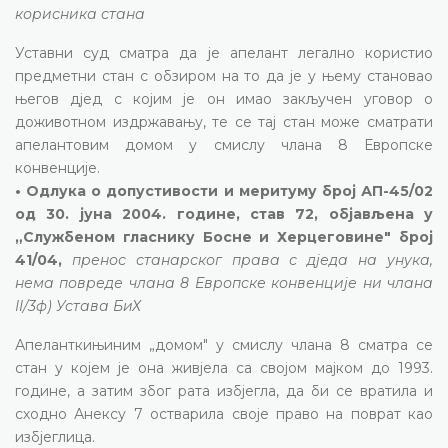
корисника стана
Уставни суд сматра да је апелант легално користио
предметни стан с обзиром на то да је у њему становао
његов дјед с којим је он имао закључен уговор о
доживотном издржавању, те се тај стан може сматрати
апелантовим домом у смислу члана 8 Европске
конвенције.
• Одлука о допустивости и меритуму број АП-45/02
од 30. јуна 2004. године, став 72, објављена у
„Службеном гласнику Босне и Херцеговине" број
41/04,
пренос станарског права с дједа на унука,
нема повреде члана 8 Европске конвенције ни члана
II/3ф) Устава БиХ
Апеланткињиним „домом" у смислу члана 8 сматра се
стан у којем је она живјела са својом мајком до 1993.
године, а затим због рата избјегла, да би се вратила и
сходно Анексу 7 остварила своје право на поврат као
избјеглица.