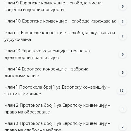
Члан 9 Европске конвенције – слобода мисли,
3
савјести и вјероисповијести
Члан 10 Европске конвенције – слобода изражавања
2
Члан 11 Европске конвенције – слобода окупљања и
2
удруживања
Члан 13 Европске конвенције – право на
3
дјелотворни правни лијек
Члан 14 Европске конвенције – забрана
3
дискриминације
Члан 1 Протокола број 1 уз Европску конвенцију –
17
заштита имовине
Члан 2 Протокола број 1 уз Европску конвенцију –
1
право на образовање
Члан 3 Протокола број 1 уз Европску конвенцију –
2
право на слободне изборе