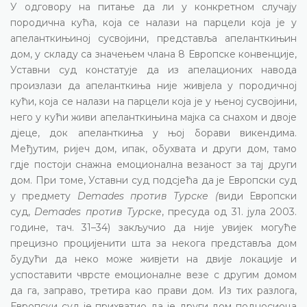
У одговору на питање да ли у конкретном случају
породична кућа, која се налази на парцели која је у
апеланткињиној сусвојини, представља апеланткињин
дом, у складу са значењем члана 8 Европске конвенције,
Уставни суд констатује да из апелационих навода
произлази да апеланткиња није живјела у породичној
кући, која се налази на парцели која је у њеној сусвојини,
него у кући живи апеланткињина мајка са снахом и двоје
дјеце, док апеланткиња у њој борави викендима.
Међутим, ријеч дом, ипак, обухвата и други дом, тамо
гдје постоји снажна емоционална везаност за тај други
дом. При томе, Уставни суд подсјећа да је Европски суд
у предмету
Demades против Турске (
види Европски
суд,
Demades против Турске
, пресуда од 31. јула 2003.
године, тач. 31–34) закључио да није увијек могуће
прецизно процијенити шта за некога представља дом
будући да неко може живјети на двије локације и
успоставити чврсте емоционалне везе с другим домом
да га, заправо, третира као прави дом. Из тих разлога,
Европски суд је прихватио да је други дом подносиоца