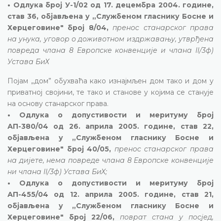
• Одлука број У-1/02 од 17. децембра 2004. године,
став 36, објављена у „Службеном гласнику Босне и
Херцеговине" број 8/04,
пренос станарског права
на унука, уговор о доживотном издржавању, утврђена
повреда члана 8 Европске конвенције и члана II/3ф)
Устава БиХ
Појам „дом” обухваћа како изнајмљен дом тако и дом у
приватној својини, те тако и станове у којима се станује
на основу станарског права.
• Одлука о допустивости и меритуму број
АП-380/04 од 26. априла 2005. године, став 22,
објављена у „Службеном гласнику Босне и
Херцеговине" број 40/05,
пренос станарског права
на дијете, нема повреде члана 8 Европске конвенције
ни члана II/3ф) Устава БиХ;
• Одлука о допустивости и меритуму број
АП-455/04 од 12. априла 2005. године, став 21,
објављена у „Службеном гласнику Босне и
Херцеговине" број 22/06,
поврат стана у посјед,