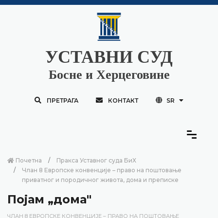
УСТАВНИ СУД
Босне и Херцеговине
ПРЕТРАГА
КОНТАКТ
SR
Почетна
Пракса Уставног суда БиХ
Члан 8 Европске конвенције – право на поштовање
приватног и породичног живота, дома и преписке
Појам „дома"
ЧЛАН 8 ЕВРОПСКЕ КОНВЕНЦИЈЕ – ПРАВО НА ПОШТОВАЊЕ