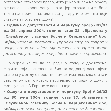
остварено станарско право, него је коришћен на основу
рјешења о коришћењу стана јер зграда није била
технички примљена, али постоје други елементи који
указују на постојање „дома".
• Одлука о допустивости и меритуму број У-102/03
од 28. априла 2004. године, став 32, објављена у
„Службеном гласнику Босне и Херцеговине" број
30/04,
управни поступак и управни спор за поврат у
посјед стана на којем није стечено станарско право
јер зграда у то вријеме није била технички примљена
С обзиром на то да се ради о стану у друштвеној
својини, који је апелант добио на редовној расподјели
станова у складу с нормативним актима власника стана и
утврђеном ранг-листом, несумњиво се ради о дому у
смислу члана 8 Европске конвенције.
• Одлука о допустивости и меритуму број У-26/03
од 30. јуна 2004. године, став 27, објављена у
„Службеном гласнику Босне и Херцеговине" број
38/04,
парнични поступак ради исељења бесправног