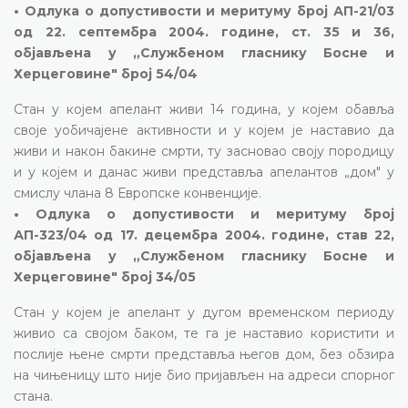
• Одлука о допустивости и меритуму број АП-21/03
од 22. септембра 2004. године, ст. 35 и 36,
објављена у „Службеном гласнику Босне и
Херцеговине" број 54/04
Стан у којем апелант живи 14 година, у којем обавља
своје уобичајене активности и у којем је наставио да
живи и након бакине смрти, ту засновао своју породицу
и у којем и данас живи представља апелантов „дом" у
смислу члана 8 Европске конвенције.
• Одлука о допустивости и меритуму број
АП-323/04 од 17. децембра 2004. године, став 22,
објављена у „Службеном гласнику Босне и
Херцеговине" број 34/05
Стан у којем је апелант у дугом временском периоду
живио са својом баком, те га је наставио користити и
послије њене смрти представља његов дом, без обзира
на чињеницу што није био пријављен на адреси спорног
стана.