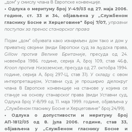
„дом" у смислу члана 8 Европске конвенције.
• Одлука о меритуму број У-49/03 од 27. маја 2006.
године, ст. 33 и 34, објављена у „Службеном
гласнику Босне и Херцеговине" број 7/07,
управни
поступак за пренос станарског права
Појам „дом” обухвата како изнајмљен дом тако и дом у
приватној својини (види Европски суд за људска права,
Gillow против Велике Британије
, пресуда од 24.
новембра 1986. године, серија А, број 109, став 46.ф,
Kroon против Низоземске
, пресуда од 27. октобра 1994.
године, серија А, број 297-Ц, став 31). У складу с овом
интерпретацијом, Уставни суд је проширио дјелокруг
члана 8 Европске конвенције на станове у којима се
станује на основу станарског права (види Уставни суд,
Одлука број У-8/99 од 11. маја 1999. године, објављена у
„Службеном гласнику Босне и Херцеговине” број 24/99).
• Одлука о допустивости и меритуму број
АП-1812/05 од 8. јула 2006. године, став 33,
објављена у „Службеном гласнику Босне и