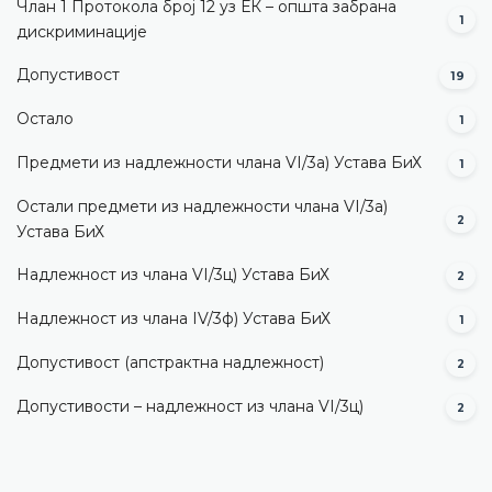
Члан 1 Протокола број 12 уз ЕК – општа забрана
1
дискриминације
Допустивост
19
Остало
1
Предмети из надлежности члана VI/3а) Устава БиХ
1
Остали предмети из надлежности члана VI/3а)
2
Устава БиХ
Надлежност из члана VI/3ц) Устава БиХ
2
Надлежност из члана IV/3ф) Устава БиХ
1
Допустивост (aпстрактна надлежност)
2
Допустивости – надлежност из члана VI/3ц)
2