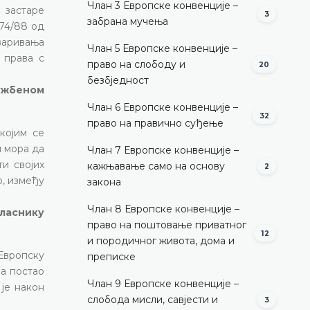
Члан 3 Европске конвенције –
 застаре
3
забрана мучења
674/88 од
тваривања
Члан 5 Европске конвенције –
 права с
право на слободу и
20
безбједност
лужбеном
Члан 6 Европске конвенције –
32
право на правично суђење
којим се
н мора да
Члан 7 Европске конвенције –
и својих
кажњавање само на основу
2
о, између
закона
Члан 8 Европске конвенције –
гласнику
право на поштовање приватног
12
и породичног живота, дома и
Европску
преписке
ра постао
Члан 9 Европске конвенције –
је након
слобода мисли, савјести и
3