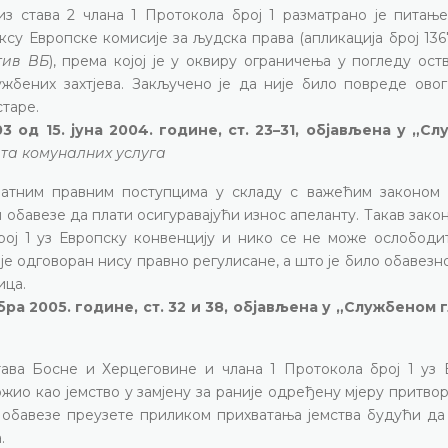
 става 2 члана 1 Протокола број 1 разматрано је питање
ксу Европске комисије за људска права (апликација број 13
отив ВБ
), према којој је у оквиру ограничења у погледу ос
жбених захтјева. Закључено је да није било повреде овог
старе.
3 од 15. јуна 2004. године, ст. 23–31, објављена у „С
та комуналних услуга
ватним правним поступцима у складу с важећим законом 
 обавезе да плати осигуравајући износ апеланту. Такав зако
ој 1 уз Европску конвенцију и нико се не може ослободит
 је одговоран нису правно регулисане, а што је било обавезн
ица.
бра 2005. године, ст. 32 и 38, објављена у „Службеном 
тава Босне и Херцеговине и члана 1 Протокола број 1 уз 
ожио као јемство у замјену за раније одређену мјеру притво
 обавезе преузете приликом прихватања јемства будући да 
.