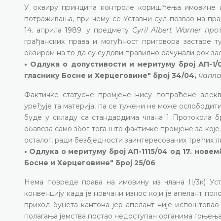
У оквиру принципа контроле коришћења имовине из
потраживања, при чему се Уставни суд позвао на пра
14. априла 1989. у предмету
Cyril Albert Warner пр
грађанских права и могућност приговора застаре ту
обзиром на то да су судови правилно рачунали рок за
• Одлука о допустивости и меритуму број АП-1/0
гласнику Босне и Херцеговине" број 34/04,
напла
Фактичке статусне промјене нису попраћене адек
уређује та материја, па се тужени не може ослободити
буде у складу са стандардима члана 1 Протокола бр
обавеза само због тога што фактичке промјене за које
осталог, ради безбједности заинтересованих трећих л
• Одлука о меритуму број АП-1115/04 од 17. новем
Босне и Херцеговине" број 25/06
Нема повреде права на имовину из члана II/3к) Ус
конвенцију када је новчани износ који је апелант пол
приход буџета кантона јер апелант није испоштовао
полагања јемства постао недоступан органима гоњења