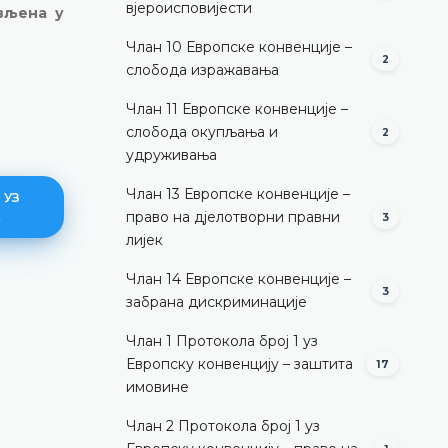
вјероисповијести
ављена у
Члан 10 Европске конвенције –
2
слобода изражавања
Члан 11 Европске конвенције –
слобода окупљања и
2
удруживања
Члан 13 Европске конвенције –
 УЗ
право на дјелотворни правни
Е
3
лијек
Члан 14 Европске конвенције –
3
забрана дискриминације
Пренос станарског права
Члан 1 Протокола број 1 уз
ДЕТАЉНИЈЕ
Европску конвенцију – заштита
17
имовине
Члан 2 Протокола број 1 уз