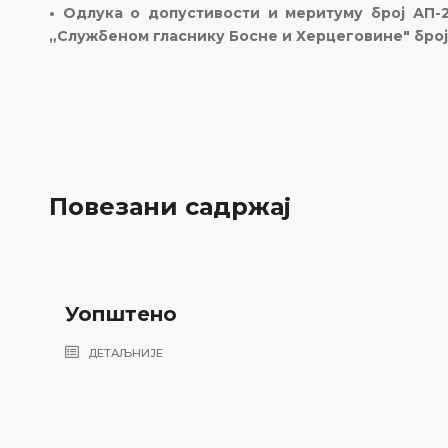
• Одлука о допустивости и меритуму број АП-2
„Службеном гласнику Босне и Херцеговине" број
Повезани садржај
Уопштено
ДЕТАЉНИЈЕ