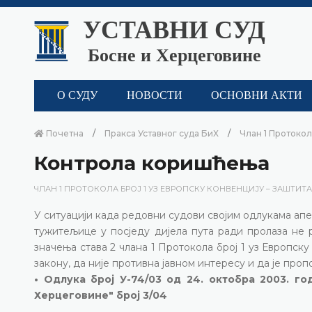
УСТАВНИ СУД
Босне и Херцеговине
О СУДУ
НОВОСТИ
ОСНОВНИ АКТИ
Почетна
Пракса Уставног суда БиХ
Члан 1 Протокол
Контрола коришћења
ЧЛАН 1 ПРОТОКОЛА БРОЈ 1 УЗ ЕВРОПСКУ КОНВЕНЦИЈУ – ЗАШТИТ
У ситуацији када редовни судови својим одлукама ап
тужитељице у посједу дијела пута ради пролаза не
значења става 2 члана 1 Протокола број 1 уз Европск
закону, да није противна јавном интересу и да је про
• Одлука број У-74/03 од 24. октобра 2003. го
Херцеговине" број 3/04