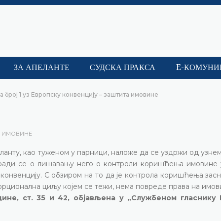
ЗА АПЕЛАНТЕ
СУДСКА ПРАКСА
E-КОМУНИ
а број 1 уз Европску конвенцију – заштита имовине
А ИМОВИНЕ
еланту, као туженом у парници, наложе да се уздржи од узн
 ради се о лишавању него о контроли коришћења имовине 
у конвенцију. С обзиром на то да је контрола коришћења зас
порционална циљу којем се тежи, нема повреде права на имов
дине, ст. 35 и 42, објављена у „Службеном гласнику