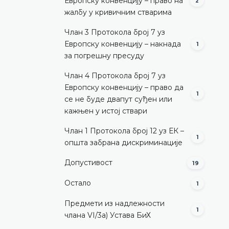
Европску конвенцију – право на
2
жалбу у кривичним стварима
Члан 3 Протокола број 7 уз
Европску конвенцију – накнада
1
за погрешну пресуду
Члан 4 Протокола број 7 уз
Европску конвенцију – право да
1
се не буде двапут суђен или
кажњен у истој ствари
Члан 1 Протокола број 12 уз ЕК –
1
општа забрана дискриминације
Допустивост
19
Остало
1
Предмети из надлежности
1
члана VI/3а) Устава БиХ