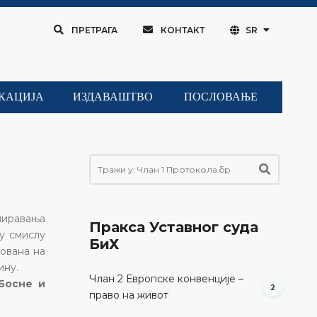
ПРЕТРАГА
КОНТАКТ
SR
КАЦИЈА
ИЗДАВАШТВО
ПОСЛОВАЊЕ
емиравања
Пракса Уставног суда
у смислу
БиХ
нована на
ину.
Члан 2 Европске конвенције –
 Босне и
2
право на живот