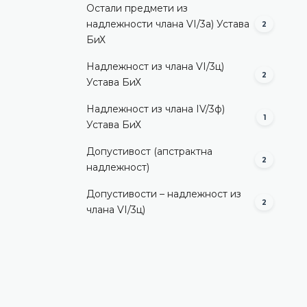
Остали предмети из
надлежности члана VI/3а) Устава
2
БиХ
Надлежност из члана VI/3ц)
2
Устава БиХ
Надлежност из члана IV/3ф)
1
Устава БиХ
Допустивост (aпстрактна
2
надлежност)
Допустивости – надлежност из
2
члана VI/3ц)