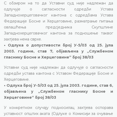
С обзиром на то да Уставни суд није надлежан да
одлучује о сагласности одредби Устава
Западнохерцеговачког кантона с одредбама Устава
Федерације Босне и Херцеговине, разматрање питања
овлашћења предсједника Скупштине
Западнохерцеговачког кантона за подношење таквог
захтјева нема сврхе.
• Одлука о допустивости број У-5/03 од 25. јула
2003. године, став 7, објављена у „Службеном
гласнику Босне и Херцеговине“ број 38/03
Уставни суд није надлежан да одлучује о сагласности
одредби устава кантона с Уставом Федерације Босне и
Херцеговине.
• Одлука број У-5/03 од 25. јула 2003. године, став 6,
објављена у „Службеном гласнику Босне и
Херцеговине“ број 38/03
У конкретном случају подносилац захтјева оспорава
уставност општих аката (Одлуке о Комисији за очување