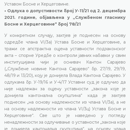
Уставом Босне и Херцеговине.
• Одлука о допустивости број У-11/21 од 2. децембра
2021. године, објављена у „Службеном гласнику
Босне и Херцеговинеˮ број 78/21
У конкретном случају, захтјев је поднесен на основу
одредбе члана VI/3а) Устава Босне и Херцеговине, а
тражи се апстрактна оцјена уставности подзаконског
акта – спорне Уредбе о контроли јавних набавки у свим
институцијама чији је оснивач Кантон Сарајево
(„Службене новине Кантона Сарајево“ бр. 27/19, 29/19,
48/19 и 13/20), коју је донијела Влада Кантона Сарајево. У
одлукама бр. У-19/16 и У-4/17 Уставни суд је одлучио да
није надлежан за оцјену уставности „закона које је
донијела кантонална скупштина“ када је захтјев
поднесен „на основу надлежности из члана VI/3а), а не
на основу надлежности из члана VI/3ц) Устава Босне и
Херцеговине“. Све што је наведено у погледу
ненадлежности за одлучивање о уставности „закона које
је донијела кантонална скупштина“, на основу члана