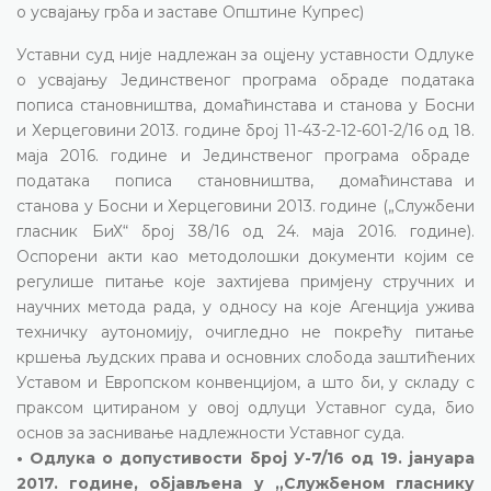
о усвајању грба и заставе Општине Купрес)
Уставни суд није надлежан за оцјену уставности Одлуке
о усвајању Јединственог програма обраде података
пописа становништва, домаћинстава и станова у Босни
и Херцеговини 2013. године број 11-43-2-12-601-2/16 од 18.
маја 2016. године и Јединственог програма обраде
података пописа становништва, домаћинстава и
станова у Босни и Херцеговини 2013. године („Службени
гласник БиХ“ број 38/16 од 24. маја 2016. године).
Оспорени акти као методолошки документи којим се
регулише питање које захтијева примјену стручних и
научних метода рада, у односу на које Агенција ужива
техничку аутономију, очигледно не покрећу питање
кршења људских права и основних слобода заштићених
Уставом и Европском конвенцијом, а што би, у складу с
праксом цитираном у овој одлуци Уставног суда, био
основ за заснивање надлежности Уставног суда.
• Одлука о допустивости број У-7/16 од 19. јануара
2017. године, објављена у „Службеном гласнику