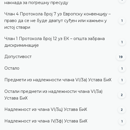
накнада за погрешну пресуду
Члан 4 Протокола број 7 уз Европску конвенцију –
право да се не буде двапут суђен или кажњен у
1
истој ствари
Члан 1 Протокола број 12 уз ЕК – општа забрана
1
дискриминације
Допустивост
19
Остало
1
Предмети из надлежности члана VI/3а) Устава БиХ
1
Остали предмети из надлежности члана VI/3а)
2
Устава БиХ
Надлежност из члана VI/3ц) Устава БиХ
2
Надлежност из члана IV/3ф) Устава БиХ
1