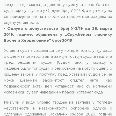
захтјева није могла да доведе у сумњу ставове Уставног
суда који су заузети у Одлуци број У-24/18, а који могу да
се примијене (и) на наводе из предметног захтјева за
оцјену уставности.
• Одлука о допустивости број У-3/19 од 28. марта
2019. године, објављена у „Службеном гласнику
Босне и Херцеговине“ број 30/19
Уставни суд наглашава да се у конкретном случају ради
о оцјени законитости акта за који постоји судска заштита
пред редовним судом (Судом БиХ, у складу с
надлежношћу тог суда), и без обзира на могућу оцјену о
кршењу закона, у поступку пред Уставним судом се не
може цијенити законитост општег акта (као
подзаконског акта), већ уставност, ако су испуњени
услови који су већ наведени у пракси Уставног суда.
Имајући у виду управо тврдње из захтјева у погледу
неуставности и незаконитости оспорене одлуке о
одгађању одржавања Локалних избора 2020. године