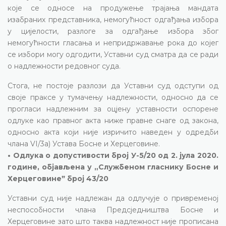
које се односе на продужење трајања мандата
изабраних представника, немогућност одгађања избора
у цијелости, разлоге за одгађање избора због
немогућности гласања и непридржавање рока до којег
се избори могу одгодити, Уставни суд сматра да се ради
о надлежности редовног суда.
Стога, не постоје разлози да Уставни суд одступи од
своје праксе у тумачењу надлежности, односно да се
прогласи надлежним за оцјену уставности оспорене
одлуке као правног акта ниже правне снаге од закона,
односно акта који није изричито наведен у одредби
члана VI/3а) Устава Босне и Херцеговине.
• Одлука о допустивости број У-5/20 од 2. јула 2020.
године, објављена у „Службеном гласнику Босне и
Херцеговинеˮ број 43/20
Уставни суд није надлежан да одлучује о привременој
неспособности члана Предсједништва Босне и
Херцеговине зато што таква надлежност није прописана