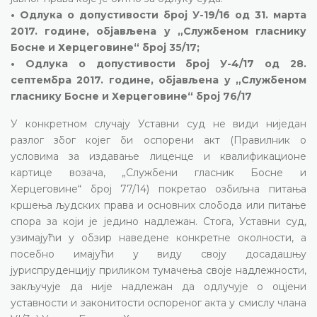
• Одлука о допустивости број У-19/16 од 31. марта
2017. године, објављена у „Службеном гласнику
Босне и Херцеговине“ број 35/17;
• Одлука о допустивости број У-4/17 од 28.
септембра 2017. године, објављена у „Службеном
гласнику Босне и Херцеговине“ број 76/17
У конкретном случају Уставни суд не види ниједан
разлог због којег би оспорени акт (Правилник о
условима за издавање лиценце и квалификационе
картице возача, „Службени гласник Босне и
Херцеговине“ број 77/14) покретао озбиљна питања
кршења људских права и основних слобода или питање
спора за који је једино надлежан. Стога, Уставни суд,
узимајући у обзир наведене конкретне околности, а
посебно имајући у виду своју досадашњу
јуриспруденцију приликом тумачења своје надлежности,
закључује да није надлежан да одлучује о оцјени
уставности и законитости оспореног акта у смислу члана