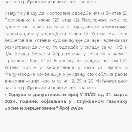
пакта о грађанским и политичким правима.
Имајући у виду да и оспорене одредбе члана 54 став (2)
Пословника и члана 129 став (2) Пословника (које се
односе на начин гласања у заједничким комисијама)
кореспондирају одредбама члана IV Устава Босне и
Херцеговине, Уставни суд закључује да није надлежан за
разматрање да ли су те одредбе у складу са чл. II/2. и
II/4. Устава Босне и Херцеговине у вези са чланом 1
Протокола број 12 уз Европску конвенцију, чланом II/4.
Устава Босне и Херцеговине у вези са чланом 5
Међународне конвенције о укидању свих облика расне
дискриминације, као и са чл. 2, 25 и 26 Међународног
пакта о грађанским и политичким правима.
• Одлука о допустивости број У-31/22 од 21. марта
2024. године, објављена у „Службеном гласнику
Босне и Херцеговине“ број 28/24