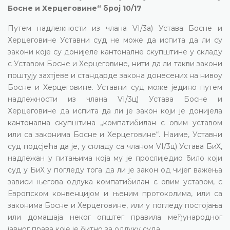
Босне и Херцеговине“ број 10/17
Путем надлежности из члана VI/3а) Устава Босне и
Херцеговине Уставни суд не може да испита да ли су
закони које су донијеле кантоналне скупштине у складу
с Уставом Босне и Херцеговине, нити да ли такви закони
поштују захтјеве и стандарде закона донесених на нивоу
Босне и Херцеговине. Уставни суд може једино путем
надлежности из члана VI/3ц) Устава Босне и
Херцеговине да испита да ли је закон који је донијела
кантонална скупштина „компатибилан с овим уставом
или са законима Босне и Херцеговине“. Наиме, Уставни
суд подсјећа да је, у складу са чланом VI/3ц) Устава БиХ,
надлежан у питањима која му је прослиједио било који
суд у БиХ у погледу тога да ли је закон од чијег важења
зависи његова одлука компатибилан с овим уставом, с
Европском конвенцијом и њеним протоколима, или са
законима Босне и Херцеговине, или у погледу постојања
или домашаја неког општег правила међународног
јавног права које је битно за одлуку суда.