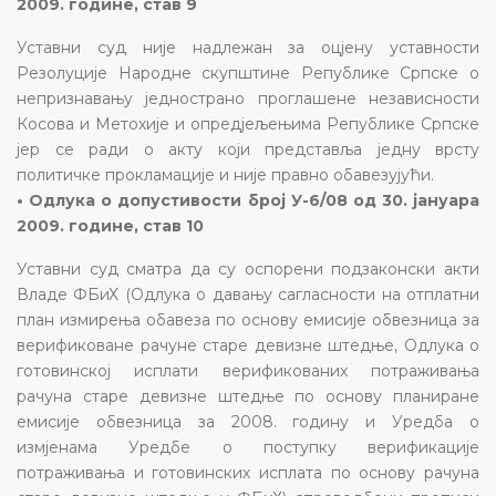
2009. године, став 9
Уставни суд није надлежан за оцјену уставности
Резолуције Народне скупштине Републике Српске о
непризнавању једнострано проглашене независности
Косова и Метохије и опредјељењима Републике Српске
јер се ради о акту који представља једну врсту
политичке прокламације и није правно обавезујући.
• Одлука о допустивости број У-6/08 од 30. јануара
2009. године, став 10
Уставни суд сматра да су оспорени подзаконски акти
Владе ФБиХ (Одлука о давању сагласности на отплатни
план измирења обавеза по основу емисије обвезница за
верификоване рачуне старе девизне штедње, Одлука о
готовинској исплати верификованих потраживања
рачуна старе девизне штедње по основу планиране
емисије обвезница за 2008. годину и Уредба о
измјенама Уредбе о поступку верификације
потраживања и готовинских исплата по основу рачуна