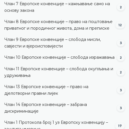
Члан 7 Европске конвенције – кажњавање само на
2
основу закона
Члан 8 Европске конвенције – право на поштовање
12
приватног и породичног живота, дома и преписке
Члан 9 Европске конвенције – слобода мисли,
3
савјести и вјероисповијести
Члан 10 Европске конвенције – слобода изражавања
2
Члан 11 Европске конвенције – слобода окупљања и
2
удруживања
Члан 13 Европске конвенције – право на
3
дјелотворни правни лијек
Члан 14 Европске конвенције – забрана
3
дискриминације
Члан 1 Протокола број 1 уз Европску конвенцију –
17
заштита имовине