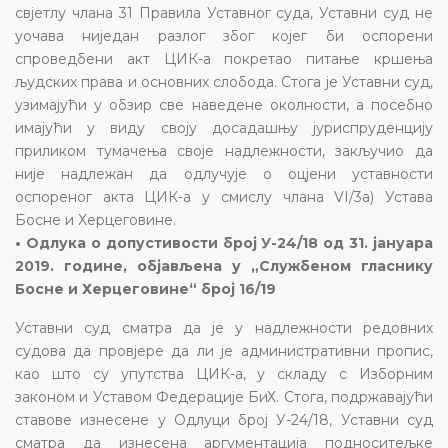
свјетлу члана 31 Правила Уставног суда, Уставни суд не
уочава ниједан разлог због којег би оспорени
спроведбени акт ЦИК-а покретао питање кршења
људских права и основних слобода. Стога је Уставни суд,
узимајући у обзир све наведене околности, а посебно
имајући у виду своју досадашњу јуриспруденцију
приликом тумачења своје надлежности, закључио да
није надлежан да одлучује о оцјени уставности
оспореног акта ЦИК-а у смислу члана VI/3а) Устава
Босне и Херцеговине.
• Одлука о допустивости број У-24/18 од 31. јануара
2019. године, објављена у „Службеном гласнику
Босне и Херцеговине“ број 16/19
Уставни суд сматра да је у надлежности редовних
судова да провјере да ли је административни пропис,
као што су упутства ЦИК-а, у складу с Изборним
законом и Уставом Федерације БиХ. Стога, подржавајући
ставове изнесене у Одлуци број У-24/18, Уставни суд
сматра да изнесена аргументација подноситељке