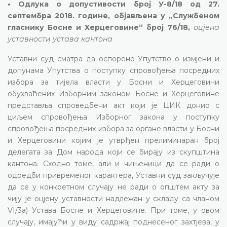
• Одлука о допустивости број У-8/18 од 27.
септембра 2018. године, објављена у „Службеном
гласнику Босне и Херцеговине“ број 76/18,
оцјена
уставности устава кантона
Уставни суд сматра да оспорено Упутство о измјени и
допунама Упутства о поступку спровођења посредних
избора за тијела власти у Босни и Херцеговини
обухваћених Изборним законом Босне и Херцеговине
представља спроведбени акт који је ЦИК донио с
циљем спровођења Изборног закона у поступку
спровођења посредних избора за органе власти у Босни
и Херцеговини којим је утврђен прелиминаран број
делегата за Дом народа који се бирају из скупштина
кантона. Сходно томе, али и чињеници да се ради о
одредби привременог карактера, Уставни суд закључује
да се у конкретном случају не ради о општем акту за
чију је оцјену уставности надлежан у складу са чланом
VI/3а) Устава Босне и Херцеговине. При томе, у овом
случају, имајући у виду садржај поднесеног захтјева, у