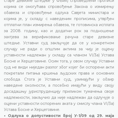
старе девизне штедње у ФБиХ) спроведбени прописи
којима се омогућава спровођење Закона о измирењу
обавеза и спровођење одлука Савјета министара и
којима је, у складу с наведеним прописима, утврђен
отплатни план измирења обавеза, те готовинска исплата
за 2008. годину, као и додатни рок за подношење
захтјева за верификовање рачуна старе девизне
штедње. Уставни суд закључује да се у конкретном
случају не ради о општим актима за чију је оцјену
уставности надлежан у складу са чланом VI/3а) Устава
Босне и Херцеговине. Осим тога, у овом случају Уставни
суд не види ниједан разлог због којег би оспорени акти
покретали питања кршења људских права и основних
слобода. Стога је Уставни суд, узимајући у обзир
наведене околности, а посебно имајући у виду своју
досадашњу јуриспруденцију приликом тумачења своје
надлежности, закључио да није надлежан да одлучује о
оцјени уставности оспорених аката у смислу члана VI/3а)
Устава Босне и Херцеговине.
• Одлука о допустивости број У-1/09 од 29. маја