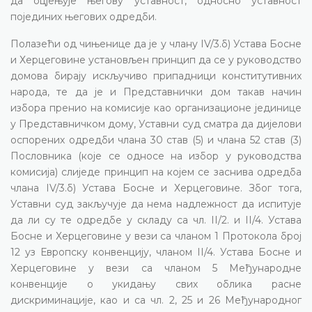
да оцјењује његову уставност, односно уставност
појединих његових одредби.
Полазећи од чињенице да је у члану IV/3.б) Устава Босне
и Херцеговине установљен принцип да се у руководство
домова бирају искључиво припадници конститутивних
народа, те да је и Представнички дом такав начин
избора пренио на комисије као организационе јединице
у Представничком дому, Уставни суд сматра да дијелови
оспорених одредби члана 30 став (5) и члана 52 став (3)
Пословника (које се односе на избор у руководства
комисија) слиједе принцип на којем се заснива одредба
члана IV/3.б) Устава Босне и Херцеговине. Због тога,
Уставни суд закључује да нема надлежност да испитује
да ли су те одредбе у складу са чл. II/2. и II/4. Устава
Босне и Херцеговине у вези са чланом 1 Протокола број
12 уз Европску конвенцију, чланом II/4. Устава Босне и
Херцеговине у вези са чланом 5 Међународне
конвенције о укидању свих облика расне
дискриминације, као и са чл. 2, 25 и 26 Међународног