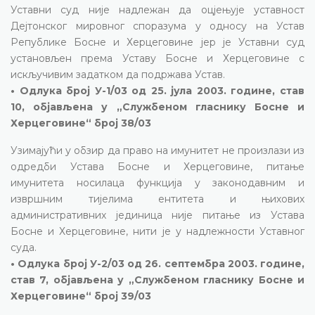
Уставни суд није надлежан да оцјењује уставност
Дејтонског мировног споразума у односу на Устав
Републике Босне и Херцеговине јер је Уставни суд
установљен према Уставу Босне и Херцеговине с
искључивим задатком да подржава Устав.
• Одлука број У-1/03 од 25. јула 2003. године, став
10, објављена у „Службеном гласнику Босне и
Херцеговине“ број 38/03
Узимајући у обзир да право на имунитет не произлази из
одредби Устава Босне и Херцеговине, питање
имунитета носилаца функција у законодавним и
извршним тијелима ентитета и њихових
административних јединица није питање из Устава
Босне и Херцеговине, нити је у надлежности Уставног
суда.
• Одлука број У-2/03 од 26. септембра 2003. године,
став 7, објављена у „Службеном гласнику Босне и
Херцеговине“ број 39/03