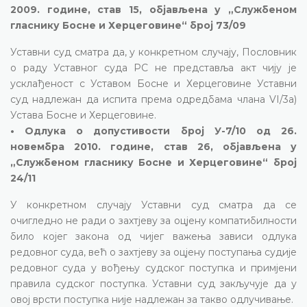
2009. године, став 15, објављена у „Службеном
гласнику Босне и Херцеговине“ број 73/09
Уставни суд сматра да, у конкретном случају, Пословник
о раду Уставног суда РС не представља акт чију је
усклађеност с Уставом Босне и Херцеговине Уставни
суд надлежан да испита према одредбама члана VI/3а)
Устава Босне и Херцеговине.
• Одлука о допустивости број У-7/10 од 26.
новембра 2010. године, став 26, објављена у
„Службеном гласнику Босне и Херцеговине“ број
24/11
У конкретном случају Уставни суд сматра да се
очигледно не ради о захтјеву за оцјену компатибилности
било којег закона од чијег важења зависи одлука
редовног суда, већ о захтјеву за оцјену поступања судије
редовног суда у вођењу судског поступка и примјени
правила судског поступка. Уставни суд закључује да у
овој врсти поступка није надлежан за такво одлучивање.