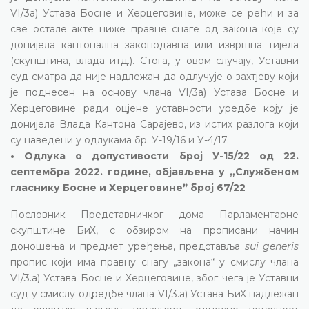
VI/3а) Устава Босне и Херцеговине, може се рећи и за
све остале акте ниже правне снаге од закона које су
донијела кантонална законодавна или извршна тијела
(скупштина, влада итд.). Стога, у овом случају, Уставни
суд сматра да није надлежан да одлучује о захтјеву који
је поднесен на основу члана VI/3а) Устава Босне и
Херцеговине ради оцјене уставности уредбе коју је
донијела Влада Кантона Сарајево, из истих разлога који
су наведени у одлукама бр. У-19/16 и У-4/17.
• Одлука о допустивости број У-15/22 од 22.
септембра 2022. године, објављена у „Службеном
гласнику Босне и Херцеговинеˮ број 67/22
Пословник Представничког дома Парламентарне
скупштине БиХ, с обзиром на прописани начин
доношења и предмет уређења, представља
sui generis
пропис који има правну снагу „закона“ у смислу члана
VI/3.а) Устава Босне и Херцеговине, због чега је Уставни
суд у смислу одредбе члана VI/3.а) Устава БиХ надлежан