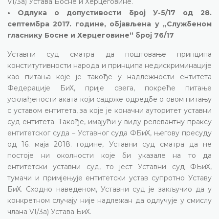
VI/3а) Устава Босне и Херцеговине.
• Одлука о допустивости број У-5/17 од 28.
септембра 2017. године, објављена у „Службеном
гласнику Босне и Херцеговине“ број 76/17
Уставни суд сматра да поштовање принципа
конститутивности народа и принципа недискриминације
као питања које је такође у надлежности ентитета
Федерације БиХ, прије свега, покреће питање
усклађености аката који садрже одредбе о овом питању
с уставом ентитета, за које је коначни ауторитет уставни
суд ентитета. Такође, имајући у виду релевантну праксу
ентитетског суда – Уставног суда ФБиХ, његову пресуду
од 16. маја 2018. године, Уставни суд сматра да не
постоје ни околности које би указале на то да
ентитетски уставни суд, то јест Уставни суд ФБиХ,
тумачи и примјењује ентитетски устав супротно Уставу
БиХ. Сходно наведеном, Уставни суд је закључио да у
конкретном случају није надлежан да одлучује у смислу
члана VI/3а) Устава БиХ.