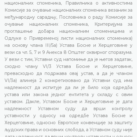
националних споменика, Правилника о активностима
Комисије за очување националних споменика везаним за
међународну сарадњу, Пословника о раду Комисије за
очување националних споменика, Критеријума за
проглашење добара националним споменицима и
Одлуке о Привременој листи националних споменика)
на основу члана III/5а) Устава Босне и Херцеговине у
вези са чл. 5, 7 и 9 Анекса 8 Општег оквирног споразума.
У вези с тим, Уставни суд напомиње да је његов задатак,
сходно члану VI/3 Устава Босне и Херцеговине,
превасходно да подржава овај устав, а да је чланом
VI/3а) алинеја 2 конкретизовано да Уставни суд има
надлежност да испитује да ли је било која одредба
устава или закона једног ентитета у складу с овим
уставом. Дакле, Уставом Босне и Херцеговине је дата
надлежност Уставном суду да врши контролу
уставности у односу на одредбе Устава Босне и
Херцеговине, односно Европске конвенције за заштиту
људских права и основних слобода, а Уставном суду није
дата надлежност да врши контролу уставности у односу