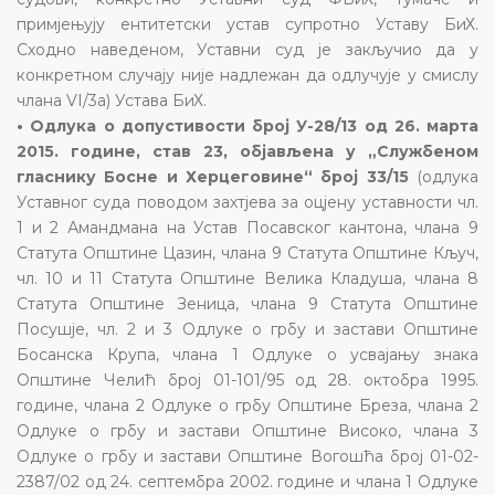
примјењују ентитетски устав супротно Уставу БиХ.
Сходно наведеном, Уставни суд је закључио да у
конкретном случају није надлежан да одлучује у смислу
члана VI/3а) Устава БиХ.
• Одлука о допустивости број У-28/13 од 26. марта
2015. године, став 23, објављена у „Службеном
гласнику Босне и Херцеговине“ број 33/15
(одлука
Уставног суда поводом захтјева за оцјену уставности чл.
1 и 2 Амандмана на Устав Посавског кантона, члана 9
Статута Општине Цазин, члана 9 Статута Општине Кључ,
чл. 10 и 11 Статута Општине Велика Кладуша, члана 8
Статута Општине Зеница, члана 9 Статута Општине
Посушје, чл. 2 и 3 Одлуке о грбу и застави Општине
Босанска Крупа, члана 1 Одлуке о усвајању знака
Општине Челић број 01-101/95 од 28. октобра 1995.
године, члана 2 Одлуке о грбу Општине Бреза, члана 2
Одлуке о грбу и застави Општине Високо, члана 3
Одлуке о грбу и застави Општине Вогошћа број 01-02-
2387/02 од 24. септембра 2002. године и члана 1 Одлуке