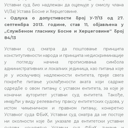
Уставни суд био надлежан да оцјењује у смислу члана
VI/3а) Устава Босне и Херцеговине.
• Одлука о допустивости број У-7/13 од 27.
септембра 2013. године, став 11, објављена у
„Службеном гласнику Босне и Херцеговине“ број
84/13
Уставни суд сматра да поштовање принципа
конститутивности народа и принципа недискриминације
у погледу начина прописивања симбола
административних и локалних јединица, као питања које
је у искључивој надлежности ентитета, прије свега
покреће питање усклађености аката који садрже
одредбе о овом питању с уставом ентитета, за које је
коначни ауторитет уставни суд ентитета. Такође,
имајући у виду релевантну праксу ентитетских судова, у
истом чињеничном и правном питању, конкретно
Уставног суда ФБиХ, Уставни суд сматра да не постоје
ни околности које би указале да ентитетски уставни
судови, конкретно Уставни суд ФБиХ, тумаче и