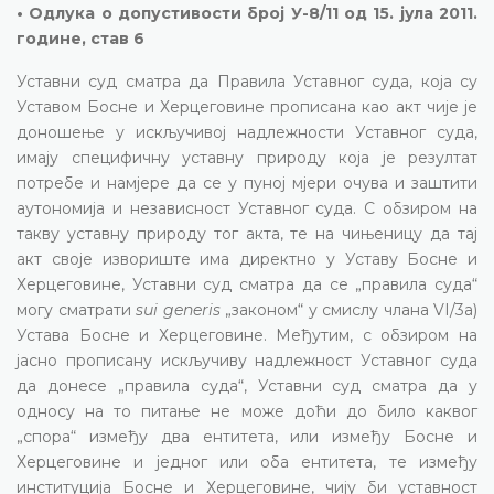
• Одлука о допустивости број У-8/11 од 15. јула 2011.
године, став 6
Уставни суд сматра да Правила Уставног суда, која су
Уставом Босне и Херцеговине прописана као акт чије је
доношење у искључивој надлежности Уставног суда,
имају специфичну уставну природу која је резултат
потребе и намјере да се у пуној мјери очува и заштити
аутономија и независност Уставног суда. С обзиром на
такву уставну природу тог акта, те на чињеницу да тај
акт своје извориште има директно у Уставу Босне и
Херцеговине, Уставни суд сматра да се „правила суда“
могу сматрати
sui generis
„законом“ у смислу члана VI/3а)
Устава Босне и Херцеговине. Међутим, с обзиром на
јасно прописану искључиву надлежност Уставног суда
да донесе „правила суда“, Уставни суд сматра да у
односу на то питање не може доћи до било каквог
„спора“ између два ентитета, или између Босне и
Херцеговине и једног или оба ентитета, те између
институција Босне и Херцеговине, чију би уставност